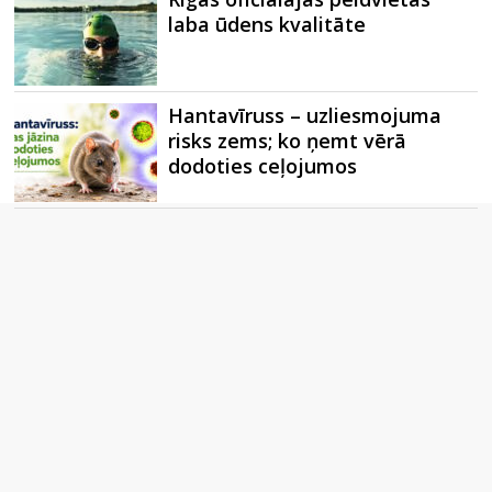
laba ūdens kvalitāte
Hantavīruss – uzliesmojuma
risks zems; ko ņemt vērā
dodoties ceļojumos