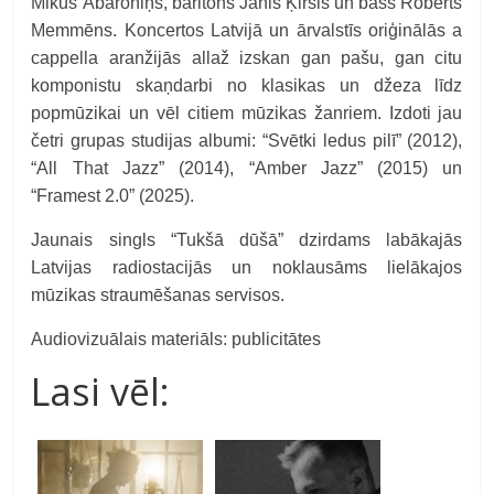
Mikus Abaroniņš, baritons Jānis Ķirsis un bass Roberts
Memmēns. Koncertos Latvijā un ārvalstīs oriģinālās a
cappella aranžijās allaž izskan gan pašu, gan citu
komponistu skaņdarbi no klasikas un džeza līdz
popmūzikai un vēl citiem mūzikas žanriem. Izdoti jau
četri grupas studijas albumi: “Svētki ledus pilī” (2012),
“All That Jazz” (2014), “Amber Jazz” (2015) un
“Framest 2.0” (2025).
Jaunais singls “Tukšā dūšā” dzirdams labākajās
Latvijas radiostacijās un noklausāms lielākajos
mūzikas straumēšanas servisos.
Audiovizuālais materiāls: publicitātes
Lasi vēl: