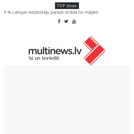
TOP ziņas:
SPF rokasgrāmata ikdienai un atvaļinājumu laikam – konsultē
farmaceite
9 % Latvijas iedzīvotāju parasti strādā no mājām
Septiņas profesijas, kas izturēs mākslīgā intelekta laikmetu
Kāpēc padomju militāro mantojumu ir svarīgi izprast arī šodien
un kā to palīdz paveikt papildinātā realitāte
Kad bērns atsakās no dārzeņiem: padomi un receptes, kas var
palīdzēt