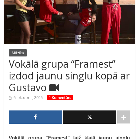
Mūzika
Vokālā grupa “Framest”
izdod jaunu singlu kopā ar
Gustavo
6. oktobris, 2025
1 Komentārs
Vokālā grupa “Framest” laiž klajā jaunu singlu