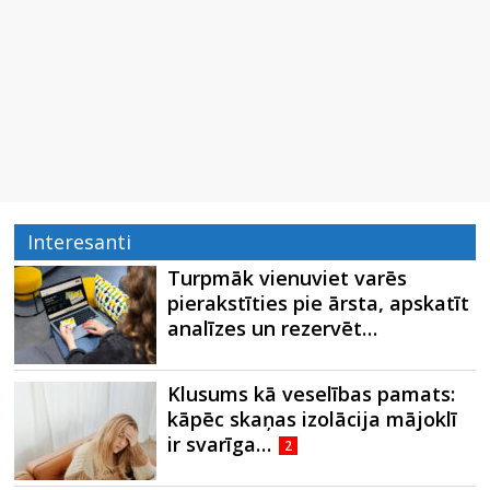
Interesanti
Turpmāk vienuviet varēs
pierakstīties pie ārsta, apskatīt
analīzes un rezervēt…
Klusums kā veselības pamats:
kāpēc skaņas izolācija mājoklī
ir svarīga…
2