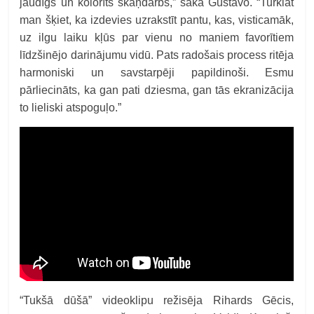
jaudīgs un kolorīts skaņdarbs,” saka Gustavo. “Turklāt
man šķiet, ka izdevies uzrakstīt pantu, kas, visticamāk,
uz ilgu laiku kļūs par vienu no maniem favorītiem
līdzšinējo darinājumu vidū. Pats radošais process ritēja
harmoniski un savstarpēji papildinoši. Esmu
pārliecināts, ka gan pati dziesma, gan tās ekranizācija
to lieliski atspoguļo.”
“Tukšā dūšā” videoklipu režisēja Rihards Gēcis,