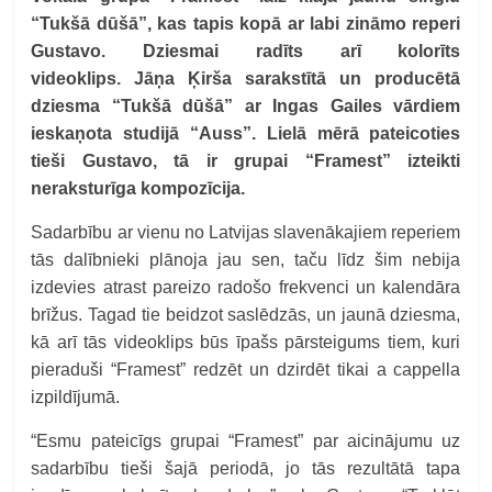
“Tukšā dūšā”, kas tapis kopā ar labi zināmo reperi
Gustavo. Dziesmai radīts arī kolorīts
videoklips.
Jāņa Ķirša sarakstītā un producētā
dziesma “Tukšā dūšā” ar Ingas Gailes vārdiem
ieskaņota studijā “Auss”. Lielā mērā pateicoties
tieši Gustavo, tā ir grupai “Framest” izteikti
neraksturīga kompozīcija.
Sadarbību ar vienu no Latvijas slavenākajiem reperiem
tās dalībnieki plānoja jau sen, taču līdz šim nebija
izdevies atrast pareizo radošo frekvenci un kalendāra
brīžus. Tagad tie beidzot saslēdzās, un jaunā dziesma,
kā arī tās videoklips būs īpašs pārsteigums tiem, kuri
pieraduši “Framest” redzēt un dzirdēt tikai a cappella
izpildījumā.
“Esmu pateicīgs grupai “Framest” par aicinājumu uz
sadarbību tieši šajā periodā, jo tās rezultātā tapa