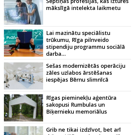
Septiņas profesijas, kas izturēs
mākslīgā intelekta laikmetu
Lai mazinātu speciālistu
trūkumu, Rīga pilnveido
stipendiju programmu sociālā
darba…
Sešas modernizētās operāciju
zāles uzlabos ārstēšanas
iespējas Bērnu slimnīcā
Rīgas pieminekļu aģentūra
sakopusi Rumbulas un
Biķernieku memoriālus
Grib ne tikai izdzīvot, bet arī