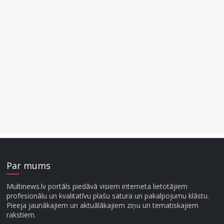
Par mums
Multinews.lv portāls piedāvā visiem interneta lietotājiem
profesionālu un kvalitatīvu plašu satura un pakalpojumu klāstu.
Pieeja jaunākajiem un aktuālākajiem ziņu un tematiskajiem
rakstiem.