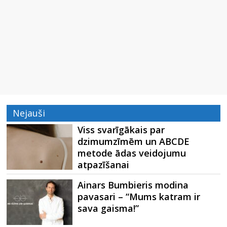
Nejauši
Viss svarīgākais par
dzimumzīmēm un ABCDE
metode ādas veidojumu
atpazīšanai
Ainars Bumbieris modina
pavasari – “Mums katram ir
sava gaisma!”