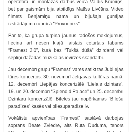
operatora un montāžas darbus veica Valdis Krūmiņš,
bet par gaismām bija atbildīgs Matīss Livčāns. Video
filmēts Benjamiņu namā un bijušajā gumijas
izstrādājumu rupnīcā “Provodņiks”.
Par to, ka grupa turpina jaunus radošos meklējumus,
liecina arī nesen klajā laistais ceturtais labums
“Framest 2.0”, kurā bez “Tukšā dūšā” dzirdami vēl
septiņi dažādas muzikālās ievirzes skaņdarbi.
Jau decembrī grupu “Framest” varēs satikt tās Jubilejas
tūres koncertos: 30. novembrī Jelgavas kultūras namā,
12. decembrī Liepājas koncertzālē “Lielais dzintars”,
19. un 20. decembrī “Splendid Palace” un 25. decembrī
Dzintaru koncertzālē. Biļetes jau nopērkamas “Biļešu
paradīzes” kasēs vai bilesuparadize.lv.
Vokālistu apvienības “Framest” sastāvā darbojas
soprāns Beāte Zviedre, alts Rūta Dūduma, tenors