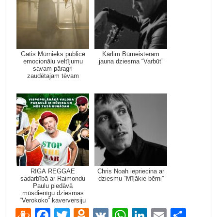
Gatis Mūrnieks publicē
Kārlim Būmeisteram
emocionālu veltījumu
jauna dziesma “Varbūt”
savam pāragri
zaudētajam tēvam
RIGA REGGAE
Chris Noah iepriecina ar
sadarbībā ar Raimondu
dziesmu “Mīļākie bērni”
Paulu piedāvā
mūsdienīgu dziesmas
“Verokoko” kaverversiju
D
F
T
O
V
W
Li
E
S