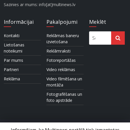
Sazinies ar mums: info[at]multinews.lv
Informācijai
Pakalpojumi
Meklēt
Kontakti
Reklāmas baneru
izvietošana
Lietošanas
noteikumi
Reklāmraksti
Par mums
Fotoreportāžas
Partneri
Video reklāmas
Reklāma
Video filmēšana un
montāža
Fotografēšanas un
foto apstrāde