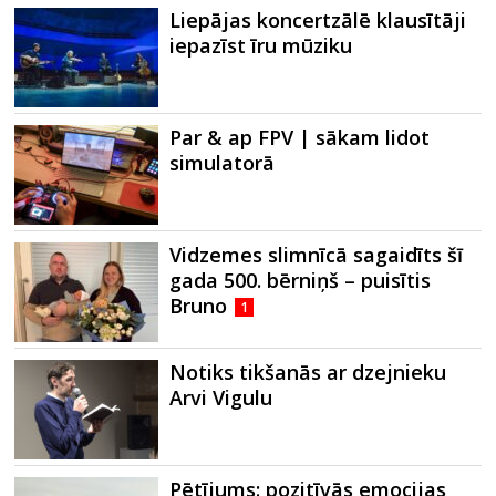
Liepājas koncertzālē klausītāji
iepazīst īru mūziku
Par & ap FPV | sākam lidot
simulatorā
Vidzemes slimnīcā sagaidīts šī
gada 500. bērniņš – puisītis
Bruno
1
Notiks tikšanās ar dzejnieku
Arvi Vigulu
Pētījums: pozitīvās emocijas