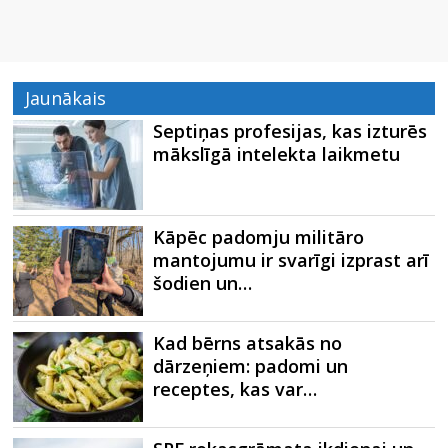
Jaunākais
Septiņas profesijas, kas izturēs
mākslīgā intelekta laikmetu
Kāpēc padomju militāro
mantojumu ir svarīgi izprast arī
šodien un…
Kad bērns atsakās no
dārzeņiem: padomi un
receptes, kas var…