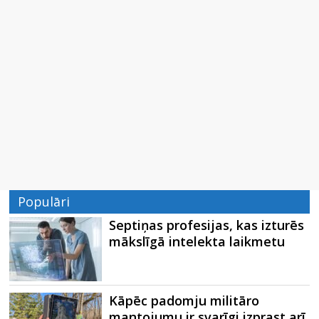
Populāri
Septiņas profesijas, kas izturēs
mākslīgā intelekta laikmetu
Kāpēc padomju militāro
mantojumu ir svarīgi izprast arī