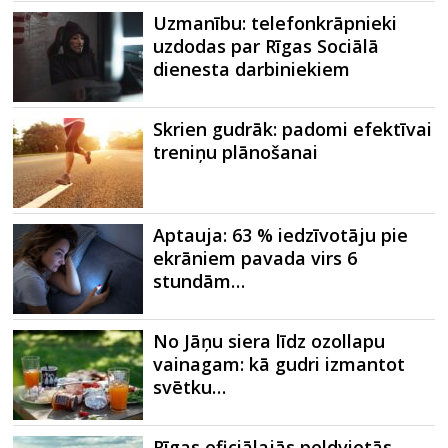
Uzmanību: telefonkrāpnieki
uzdodas par Rīgas Sociālā
dienesta darbiniekiem
Skrien gudrāk: padomi efektīvai
treniņu plānošanai
Aptauja: 63 % iedzīvotāju pie
ekrāniem pavada virs 6
stundām…
No Jāņu siera līdz ozollapu
vainagam: kā gudri izmantot
svētku…
Rīgas oficiālajās peldvietās