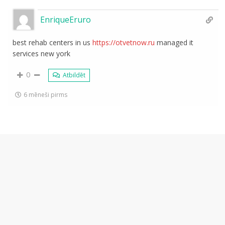
EnriqueEruro
best rehab centers in us
https://otvetnow.ru
managed it
services new york
0
Atbildēt
6 mēneši pirms