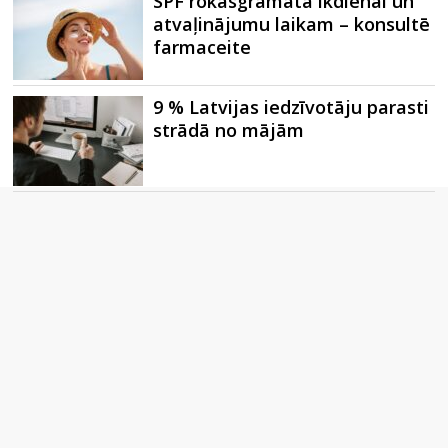
SPF rokasgrāmata ikdienai un
atvaļinājumu laikam – konsultē
farmaceite
9 % Latvijas iedzīvotāju parasti
strādā no mājām