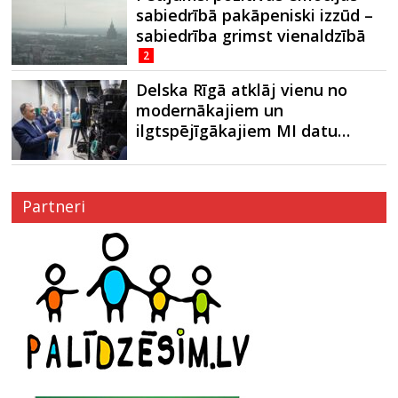
sabiedrībā pakāpeniski izzūd –
sabiedrība grimst vienaldzībā
2
Delska Rīgā atklāj vienu no
modernākajiem un
ilgtspējīgākajiem MI datu…
Partneri