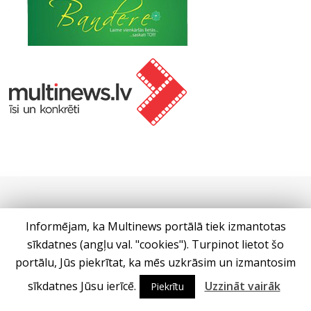
Informējam, ka Multinews portālā tiek izmantotas
sīkdatnes (angļu val. "cookies"). Turpinot lietot šo
portālu, Jūs piekrītat, ka mēs uzkrāsim un izmantosim
sīkdatnes Jūsu ierīcē.
Uzzināt vairāk
Piekrītu