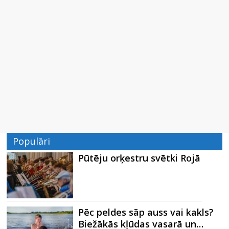
Populāri
Pūtēju orķestru svētki Rojā
Pēc peldes sāp auss vai kakls?
Biežākās kļūdas vasarā un…