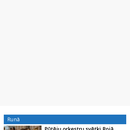
Runā
Pūtēju orķestru svētki Rojā