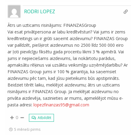
RODRI LOPEZ
Ātrs un uzticams risinājums: FINANZASGroup
Vai esat privātpersona ar labu kredītvēsturi? Vai jums ir zems
kredītreitings un ir grūti saņemt aizdevumu? FINANZAS Group
var palīdzēt, piešķirot aizdevumus no 2500 līdz 500 000 eiro
ar ļoti pievilcīgu fiksētu gada procentu likmi 3 % apmērā. Vai
jums ir nepieciešams aizdevums, lai nokārtotu parādus,
apmaksātu rēķinus vai uzsāktu veiksmīgu uzņēmējdarbību? Ar
FINANZAS Group jums ir 100 % garantija, ka saņemsiet
aizdevumu pēc tam, kad jūsu pieteikums būs apstiprināts.
Beidziet tērēt laiku, meklējot aizdevumu; ātrs un uzticams
risinājums ir FINANZAS Group. Ja meklējat aizdevumu no
privāta aizdevēja, sazinieties ar mums, apmeklējot mūsu e-
pasta adresi:
lopezfinanzas95@gmail.com
0
Atbildēt
5 mēneši pirms