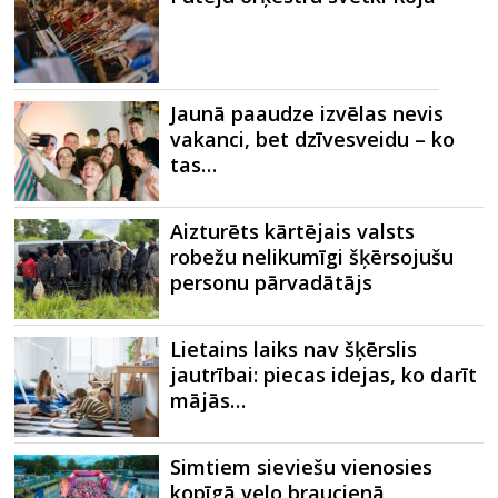
Jaunā paaudze izvēlas nevis
vakanci, bet dzīvesveidu – ko
tas…
Aizturēts kārtējais valsts
robežu nelikumīgi šķērsojušu
personu pārvadātājs
Lietains laiks nav šķērslis
jautrībai: piecas idejas, ko darīt
mājās…
Simtiem sieviešu vienosies
kopīgā velo braucienā