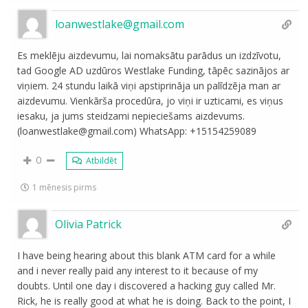
loanwestlake@gmail.com
Es meklēju aizdevumu, lai nomaksātu parādus un izdzīvotu,
tad Google AD uzdūros Westlake Funding, tāpēc sazinājos ar
viņiem. 24 stundu laikā viņi apstiprināja un palīdzēja man ar
aizdevumu. Vienkārša procedūra, jo viņi ir uzticami, es viņus
iesaku, ja jums steidzami nepieciešams aizdevums.
(loanwestlake@gmail.com) WhatsApp: +15154259089
0
Atbildēt
1 mēnesis pirms
Olivia Patrick
I have being hearing about this blank ATM card for a while
and i never really paid any interest to it because of my
doubts. Until one day i discovered a hacking guy called Mr.
Rick, he is really good at what he is doing. Back to the point, I