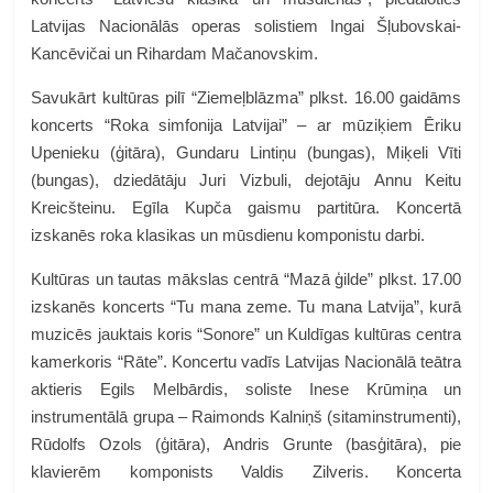
Latvijas Nacionālās operas solistiem Ingai Šļubovskai-
Kancēvičai un Rihardam Mačanovskim.
Savukārt kultūras pilī “Ziemeļblāzma” plkst. 16.00 gaidāms
koncerts “Roka simfonija Latvijai”
–
ar mūziķiem Ēriku
Upenieku (ģitāra), Gundaru Lintiņu (bungas), Miķeli Vīti
(bungas), dziedātāju Juri Vizbuli, dejotāju Annu Keitu
Kreicšteinu. Egīla Kupča gaismu partitūra. Koncertā
izskanēs roka klasikas un mūsdienu komponistu darbi.
Kultūras un tautas mākslas centrā “Mazā ģilde” plkst. 17.00
izskanēs koncerts “Tu mana zeme. Tu mana Latvija”, kurā
muzicēs jauktais koris “Sonore” un Kuldīgas kultūras centra
kamerkoris “Rāte”. Koncertu vadīs Latvijas Nacionālā teātra
aktieris Egils Melbārdis, soliste Inese Krūmiņa un
instrumentālā grupa – Raimonds Kalniņš (sitaminstrumenti),
Rūdolfs Ozols (ģitāra), Andris Grunte (basģitāra), pie
klavierēm komponists Valdis Zilveris. Koncerta