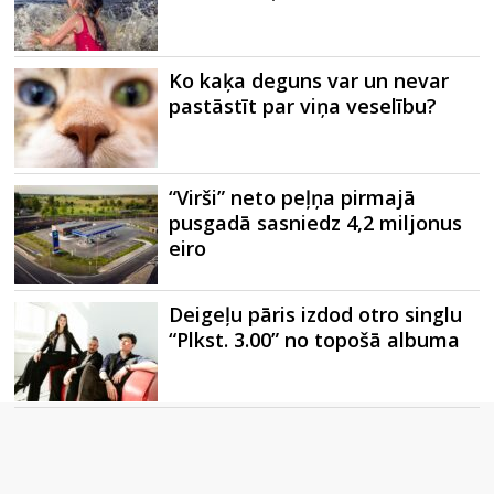
Ko kaķa deguns var un nevar
pastāstīt par viņa veselību?
“Virši” neto peļņa pirmajā
pusgadā sasniedz 4,2 miljonus
eiro
Deigeļu pāris izdod otro singlu
“Plkst. 3.00” no topošā albuma