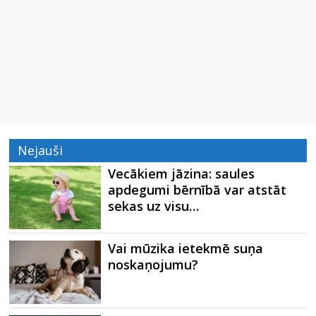
Nejauši
Vecākiem jāzina: saules
apdegumi bērnībā var atstāt
sekas uz visu…
Vai mūzika ietekmē suņa
noskaņojumu?