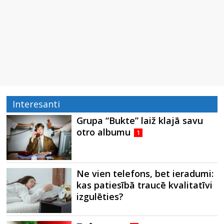
Interesanti
Grupa “Bukte” laiž klajā savu
otro albumu
1
Ne vien telefons, bet ieradumi:
kas patiesībā traucē kvalitatīvi
izgulēties?