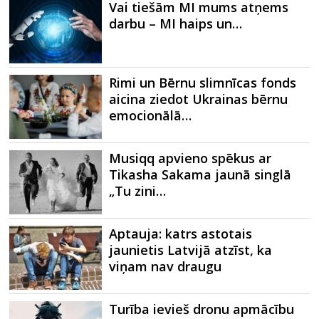
Vai tiešām MI mums atņems
darbu – MI haips un…
Rimi un Bērnu slimnīcas fonds
aicina ziedot Ukrainas bērnu
emocionālā…
Musiqq apvieno spēkus ar
Tikasha Sakama jaunā singlā
„Tu zini…
Aptauja: katrs astotais
jaunietis Latvijā atzīst, ka
viņam nav draugu
Turība ievieš dronu apmācību