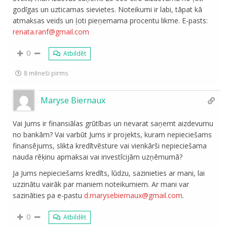
godīgas un uzticamas sievietes. Noteikumi ir labi, tāpat kā
atmaksas veids un ļoti pieņemama procentu likme. E-pasts:
renata.ranf@gmail.com
0
Atbildēt
8 mēneši pirms
Maryse Biernaux
Vai Jums ir finansiālas grūtības un nevarat saņemt aizdevumu
no bankām? Vai varbūt Jums ir projekts, kuram nepieciešams
finansējums, slikta kredītvēsture vai vienkārši nepieciešama
nauda rēķinu apmaksai vai investīcijām uzņēmumā?
Ja Jums nepieciešams kredīts, lūdzu, sazinieties ar mani, lai
uzzinātu vairāk par maniem noteikumiem. Ar mani var
sazināties pa e-pastu
d.marysebiernaux@gmail.com
.
0
Atbildēt