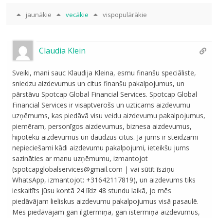
jaunākie
vecākie
vispopulārākie
Claudia Klein
Sveiki, mani sauc Klaudija Kleina, esmu finanšu speciāliste,
sniedzu aizdevumus un citus finanšu pakalpojumus, un
pārstāvu Spotcap Global Financial Services. Spotcap Global
Financial Services ir visaptverošs un uzticams aizdevumu
uzņēmums, kas piedāvā visu veidu aizdevumu pakalpojumus,
piemēram, personīgos aizdevumus, biznesa aizdevumus,
hipotēku aizdevumus un daudzus citus. Ja jums ir steidzami
nepieciešami kādi aizdevumu pakalpojumi, ieteikšu jums
sazināties ar manu uzņēmumu, izmantojot
(spotcapglobalservices@gmail.com | vai sūtīt īsziņu
WhatsApp, izmantojot: +31642117819), un aizdevums tiks
ieskaitīts jūsu kontā 24 līdz 48 stundu laikā, jo mēs
piedāvājam lieliskus aizdevumu pakalpojumus visā pasaulē.
Mēs piedāvājam gan ilgtermiņa, gan īstermiņa aizdevumus,