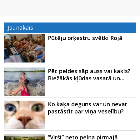
Jaunākais
Pūtēju orķestru svētki Rojā
Pēc peldes sāp auss vai kakls?
Biežākās kļūdas vasarā un…
Ko kaķa deguns var un nevar
pastāstīt par viņa veselību?
“Virši” neto peļņa pirmajā