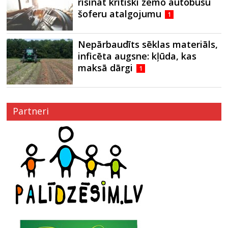
risināt kritiski zemo autobusu
šoferu atalgojumu
1
Nepārbaudīts sēklas materiāls,
inficēta augsne: kļūda, kas
maksā dārgi
1
Partneri