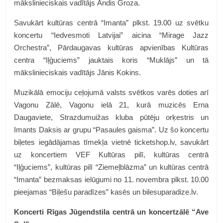
mākslinieciskais vadītājs Andis Groza.
Savukārt kultūras centrā “Imanta” plkst. 19.00 uz svētku
koncertu “Iedvesmoti Latvijai” aicina “Mirage Jazz
Orchestra”, Pārdaugavas kultūras apvienības Kultūras
centra “Iļģuciems” jauktais koris “Muklājs” un tā
mākslinieciskais vadītājs Jānis Kokins.
Muzikālā emociju ceļojumā valsts svētkos varēs doties arī
Vagonu Zālē, Vagonu ielā 21, kurā muzicēs Erna
Daugaviete, Strazdumuižas kluba pūtēju orķestris un
Imants Daksis ar grupu “Pasaules gaisma”. Uz šo koncertu
biļetes iegādājamas tīmekļa vietnē ticketshop.lv, savukārt
uz koncertiem VEF Kultūras pilī, kultūras centrā
“Iļģuciems”, kultūras pilī “Ziemeļblāzma” un kultūras centrā
“Imanta” bezmaksas ielūgumi no 11. novembra plkst. 10.00
pieejamas “Biļešu paradīzes” kasēs un bilesuparadize.lv.
Koncerti Rīgas Jūgendstila centrā un koncertzālē “Ave