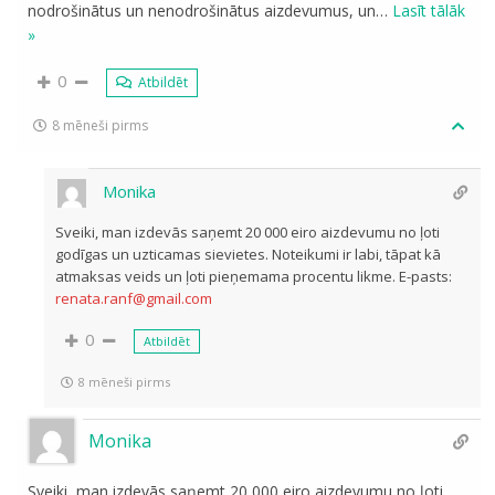
nodrošinātus un nenodrošinātus aizdevumus, un
…
Lasīt tālāk
»
0
Atbildēt
8 mēneši pirms
Monika
Sveiki, man izdevās saņemt 20 000 eiro aizdevumu no ļoti
godīgas un uzticamas sievietes. Noteikumi ir labi, tāpat kā
atmaksas veids un ļoti pieņemama procentu likme. E-pasts:
renata.ranf@gmail.com
0
Atbildēt
8 mēneši pirms
Monika
Sveiki, man izdevās saņemt 20 000 eiro aizdevumu no ļoti