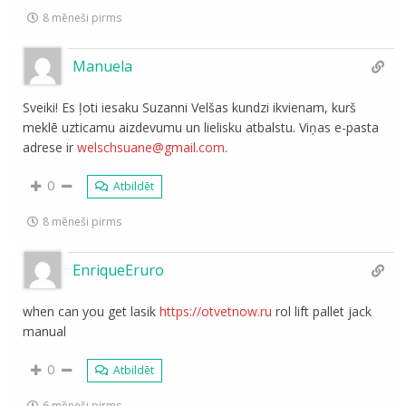
8 mēneši pirms
Manuela
Sveiki! Es ļoti iesaku Suzanni Velšas kundzi ikvienam, kurš
meklē uzticamu aizdevumu un lielisku atbalstu. Viņas e-pasta
adrese ir
welschsuane@gmail.com
.
0
Atbildēt
8 mēneši pirms
EnriqueEruro
when can you get lasik
https://otvetnow.ru
rol lift pallet jack
manual
0
Atbildēt
6 mēneši pirms