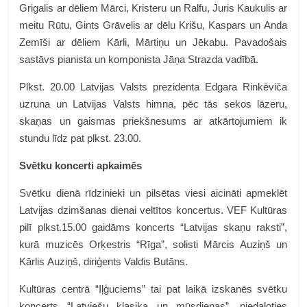
Grigalis ar dēliem Mārci, Kristeru un Ralfu, Juris Kaukulis ar
meitu Rūtu, Gints Grāvelis ar dēlu Krišu, Kaspars un Anda
Zemīši ar dēliem Kārli, Mārtiņu un Jēkabu. Pavadošais
sastāvs pianista un komponista Jāņa Strazda vadībā.
Plkst. 20.00 Latvijas Valsts prezidenta Edgara Rinkēviča
uzruna un Latvijas Valsts himna, pēc tās sekos lāzeru,
skaņas un gaismas priekšnesums ar atkārtojumiem ik
stundu līdz pat plkst. 23.00.
Svētku koncerti apkaimēs
Svētku dienā rīdzinieki un pilsētas viesi aicināti apmeklēt
Latvijas dzimšanas dienai veltītos koncertus. VEF Kultūras
pilī plkst.15.00 gaidāms koncerts “Latvijas skaņu raksti”,
kurā muzicēs Orķestris “Rīga”, solisti Mārcis Auziņš un
Kārlis Auziņš, diriģents Valdis Butāns.
Kultūras centrā “Iļģuciems” tai pat laikā izskanēs svētku
koncerts “Latviešu klasika un mūsdienas”, piedaloties