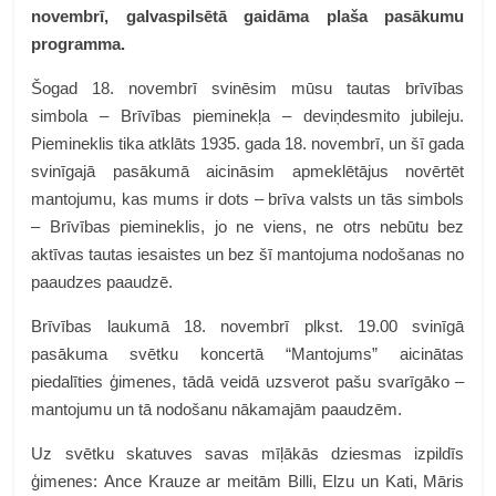
novembrī, galvaspilsētā gaidāma plaša pasākumu
programma.
Šogad 18. novembrī svinēsim mūsu tautas brīvības
simbola – Brīvības pieminekļa – deviņdesmito jubileju.
Piemineklis tika atklāts 1935. gada 18. novembrī, un šī gada
svinīgajā pasākumā aicināsim apmeklētājus novērtēt
mantojumu, kas mums ir dots – brīva valsts un tās simbols
– Brīvības piemineklis, jo ne viens, ne otrs nebūtu bez
aktīvas tautas iesaistes un bez šī mantojuma nodošanas no
paaudzes paaudzē.
Brīvības laukumā 18. novembrī plkst. 19.00 svinīgā
pasākuma svētku koncertā “Mantojums” aicinātas
piedalīties ģimenes, tādā veidā uzsverot pašu svarīgāko –
mantojumu un tā nodošanu nākamajām paaudzēm.
Uz svētku skatuves savas mīļākās dziesmas izpildīs
ģimenes: Ance Krauze ar meitām Billi, Elzu un Kati, Māris