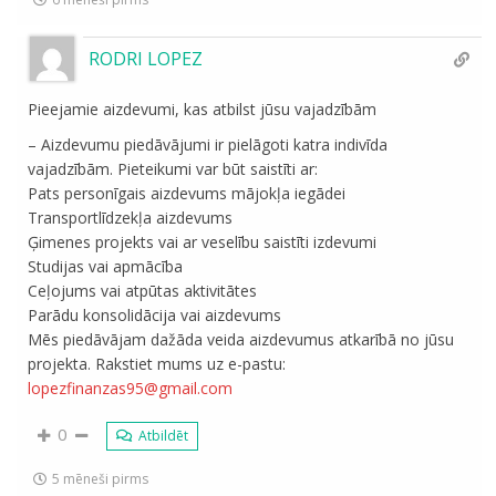
RODRI LOPEZ
Pieejamie aizdevumi, kas atbilst jūsu vajadzībām
– Aizdevumu piedāvājumi ir pielāgoti katra indivīda
vajadzībām. Pieteikumi var būt saistīti ar:
Pats personīgais aizdevums mājokļa iegādei
Transportlīdzekļa aizdevums
Ģimenes projekts vai ar veselību saistīti izdevumi
Studijas vai apmācība
Ceļojums vai atpūtas aktivitātes
Parādu konsolidācija vai aizdevums
Mēs piedāvājam dažāda veida aizdevumus atkarībā no jūsu
projekta. Rakstiet mums uz e-pastu:
lopezfinanzas95@gmail.com
0
Atbildēt
5 mēneši pirms