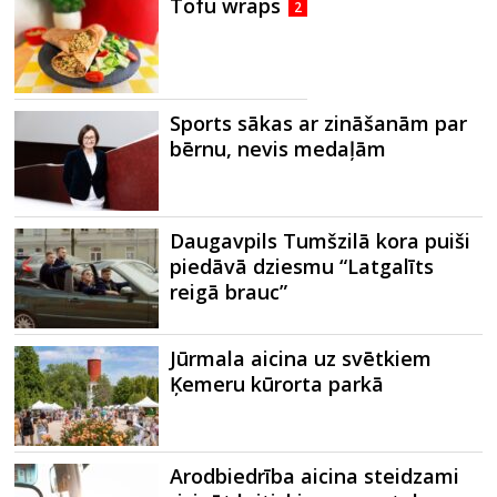
Tofu wraps
2
Sports sākas ar zināšanām par
bērnu, nevis medaļām
Daugavpils Tumšzilā kora puiši
piedāvā dziesmu “Latgalīts
reigā brauc”
Jūrmala aicina uz svētkiem
Ķemeru kūrorta parkā
Arodbiedrība aicina steidzami