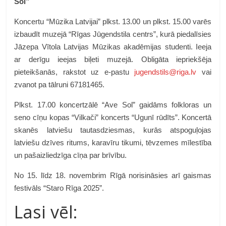
Sol”
Koncertu “Mūzika Latvijai” plkst. 13.00 un plkst. 15.00 varēs
izbaudīt muzejā “Rīgas Jūgendstila centrs”, kurā piedalīsies
Jāzepa Vītola Latvijas Mūzikas akadēmijas studenti. Ieeja
ar derīgu ieejas biļeti muzejā. Obligāta iepriekšēja
pieteikšanās, rakstot uz e-pastu
jugendstils@riga.lv
vai
zvanot pa tālruni 67181465.
Plkst. 17.00 koncertzālē “Ave Sol” gaidāms folkloras un
seno cīņu kopas “Vilkači” koncerts “Ugunī rūdīts”. Koncertā
skanēs latviešu tautasdziesmas, kurās atspoguļojas
latviešu dzīves ritums, karavīru tikumi, tēvzemes mīlestība
un pašaizliedzīga cīņa par brīvību.
No 15. līdz 18. novembrim Rīgā norisināsies arī gaismas
festivāls “Staro Rīga 2025”.
Lasi vēl: