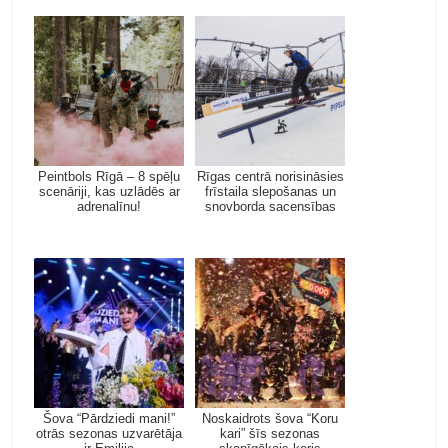
Peintbols Rīgā – 8 spēļu
Rīgas centrā norisināsies
scenāriji, kas uzlādēs ar
frīstaila slepošanas un
adrenalīnu!
snovborda sacensības
Šova “Pārdziedi mani!”
Noskaidrots šova “Koru
otrās sezonas uzvarētāja
kari” šīs sezonas