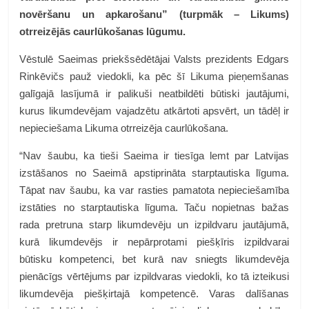
novēršanu un apkarošanu” (turpmāk – Likums)
otrreizējās caurlūkošanas lūgumu.
Vēstulē Saeimas priekšsēdētājai Valsts prezidents Edgars
Rinkēvičs pauž viedokli, ka pēc šī Likuma pieņemšanas
galīgajā lasījumā ir palikuši neatbildēti būtiski jautājumi,
kurus likumdevējam vajadzētu atkārtoti apsvērt, un tādēļ ir
nepieciešama Likuma otrreizēja caurlūkošana.
“Nav šaubu, ka tieši Saeima ir tiesīga lemt par Latvijas
izstāšanos no Saeimā apstiprināta starptautiska līguma.
Tāpat nav šaubu, ka var rasties pamatota nepieciešamība
izstāties no starptautiska līguma. Taču nopietnas bažas
rada pretruna starp likumdevēju un izpildvaru jautājumā,
kurā likumdevējs ir nepārprotami piešķīris izpildvarai
būtisku kompetenci, bet kurā nav sniegts likumdevēja
pienācīgs vērtējums par izpildvaras viedokli, ko tā izteikusi
likumdevēja piešķirtajā kompetencē. Varas dalīšanas