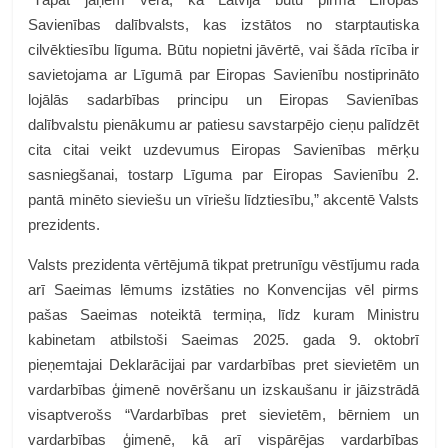
Savienības dalībvalsts, kas izstātos no starptautiska
cilvēktiesību līguma. Būtu nopietni jāvērtē, vai šāda rīcība ir
savietojama ar Līgumā par Eiropas Savienību nostiprināto
lojālās sadarbības principu un Eiropas Savienības
dalībvalstu pienākumu ar patiesu savstarpējo cieņu palīdzēt
cita citai veikt uzdevumus Eiropas Savienības mērķu
sasniegšanai, tostarp Līguma par Eiropas Savienību 2.
pantā minēto sieviešu un vīriešu līdztiesību,” akcentē Valsts
prezidents.
Valsts prezidenta vērtējumā tikpat pretrunīgu vēstījumu rada
arī Saeimas lēmums izstāties no Konvencijas vēl pirms
pašas Saeimas noteiktā termiņa, līdz kuram Ministru
kabinetam atbilstoši Saeimas 2025. gada 9. oktobrī
pieņemtajai Deklarācijai par vardarbības pret sievietēm un
vardarbības ģimenē novēršanu un izskaušanu ir jāizstrādā
visaptverošs “Vardarbības pret sievietēm, bērniem un
vardarbības ģimenē, kā arī vispārējas vardarbības