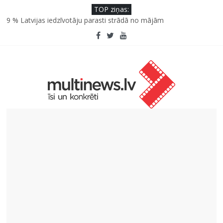
TOP ziņas:
9 % Latvijas iedzīvotāju parasti strādā no mājām
Septiņas profesijas, kas izturēs mākslīgā intelekta laikmetu
Kāpēc padomju militāro mantojumu ir svarīgi izprast arī šodien
un kā to palīdz paveikt papildinātā realitāte
Kad bērns atsakās no dārzeņiem: padomi un receptes, kas var
palīdzēt
SPF rokasgrāmata ikdienai un atvaļinājumu laikam – konsultē
farmaceite