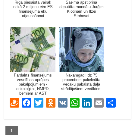
Rīga piesaista vairāk
Saeima apstiprina
nekā 2 miljonu eiro ES
deputāta mandātu Jurģim
finansējuma ēku
Klotiņam un Ilzei
atjaunošanai
Stobovai
Pārdalīts finansējums
Nākamgad līdz 75
veselības aprūpes
procentiem palielināta
pakalpojumiem -
vecāku pabalsta daļa
onkoloģijai, NMPD,
strādājošiem vecākiem
bērniem ar AST
D
F
T
O
V
W
Li
E
S
ra
ac
w
d
K
h
n
m
h
u
e
itt
n
at
k
ai
ar
gi
b
er
o
s
e
l
e
1