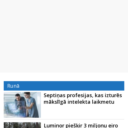
Runā
Septiņas profesijas, kas izturēs
mākslīgā intelekta laikmetu
Luminor piešķir 3 miljonu eiro