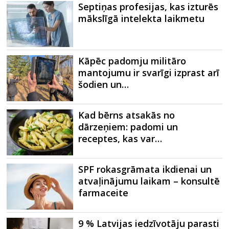
Septiņas profesijas, kas izturēs
mākslīgā intelekta laikmetu
Kāpēc padomju militāro
mantojumu ir svarīgi izprast arī
šodien un…
Kad bērns atsakās no
dārzeņiem: padomi un
receptes, kas var…
SPF rokasgrāmata ikdienai un
atvaļinājumu laikam – konsultē
farmaceite
9 % Latvijas iedzīvotāju parasti