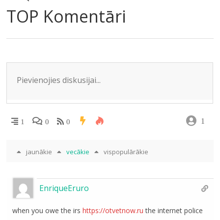
e
o
kl
A
dI
TOP Komentāri
m
o
as
p
n
k
s
p
ni
ki
1
1
0
0
jaunākie
vecākie
vispopulārākie
EnriqueEruro
when you owe the irs
https://otvetnow.ru
the internet police