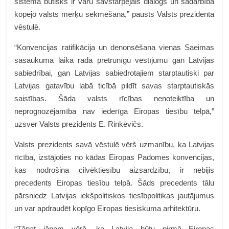
sistēmā būtisks ir varu savstarpējais dialogs un sadarbība
kopējo valsts mērķu sekmēšanā,” pausts Valsts prezidenta
vēstulē.
“Konvencijas ratifikācija un denonsēšana vienas Saeimas
sasaukuma laikā rada pretrunīgu vēstījumu gan Latvijas
sabiedrībai, gan Latvijas sabiedrotajiem starptautiski par
Latvijas gatavību labā ticībā pildīt savas starptautiskās
saistības. Šāda valsts rīcības nenoteiktība un
neprognozējamība nav iederīga Eiropas tiesību telpā,”
uzsver Valsts prezidents E. Rinkēvičs.
Valsts prezidents savā vēstulē vērš uzmanību, ka Latvijas
rīcība, izstājoties no kādas Eiropas Padomes konvencijas,
kas nodrošina cilvēktiesību aizsardzību, ir nebijis
precedents Eiropas tiesību telpā. Šāds precedents tālu
pārsniedz Latvijas iekšpolitiskos tiesībpolitikas jautājumus
un var apdraudēt kopīgo Eiropas tiesiskuma arhitektūru.
“Tāpat jāņem vērā, ka Latvija būtu pirmā Eiropas