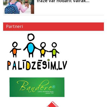
frāze var nodarīt vairāk…
Partneri