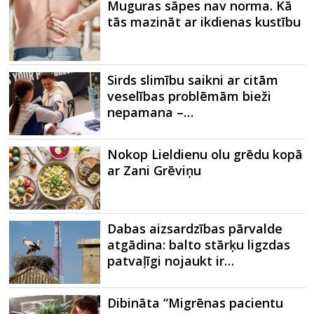
Muguras sāpes nav norma. Kā
tās mazināt ar ikdienas kustību
Sirds slimību saikni ar citām
veselības problēmām bieži
nepamana –…
Nokop Lieldienu olu grēdu kopā
ar Zani Grēviņu
Dabas aizsardzības pārvalde
atgādina: balto stārķu ligzdas
patvaļīgi nojaukt ir…
Dibināta “Migrēnas pacientu