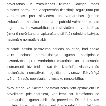
novēršanas un izskaušanas likums”. Tādējādi rodas
bīstams pārrāvums visaptverošā tiesiskajā regulējumā par
vardarbības pret sievietēm un vardarbības ģimenē
izskaušanu, nonākot pretrunā ar publiski vairākkārt pausto
argumentu, ka vardarbības pret sievietēm un vardarbības
ģimenē novēršanu un apkarošanu pilnībā nodrošina Latvijas
nacionālie normatīvie akti.
Minētais tiesību pārrāvuma periods no brīža, kad spēkā
vairs nebūs starptautiskajā līgumā nostiprinātie
aizsardzības pret vardarbību materiālie un procesuālie
instrumenti, līdz brīdim, kad tiktu izstrādāts visaptverošs
nacionālais normatīvais regulējums vismaz līdzvērtīgā
tvērumā, radīs nepieļaujamu tiesisko nenoteiktību.
“Nav strīda, ka Saeima, pastāvot noteiktiem apstākļiem un
paveiktiem priekšdarbiem, var lemt par izstāšanos no
starptautiska līguma atbilstošā procedūrā. Diemžēl nākas
secināt, ka nav paveikti nepieciešamie priekšdarbi, lai šāda