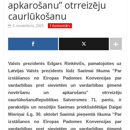
apkarošanu” otrreizēju
caurlūkošanu
3. novembris, 2025
1 Komentārs
Valsts prezidents Edgars Rinkēvičs, pamatojoties uz
Latvijas
Valsts prezidents lūdz Saeimai likuma “Par
izstāšanos no Eiropas Padomes Konvencijas par
vardarbības pret sievietēm un vardarbības ģimenē
novēršanu un apkarošanu” otrreizēju
caurlūkošanu
Republikas Satversmes 71. pantu, ir
parakstījis un nosūtījis Saeimas priekšsēdētājai Daigai
Mieriņai š.g. 30. oktobrī Saeimā pieņemtā likuma “Par
izstāšanos no Eiropas Padomes Konvencijas par
vardarbības pret sievietēm un vardarbības ģimenē