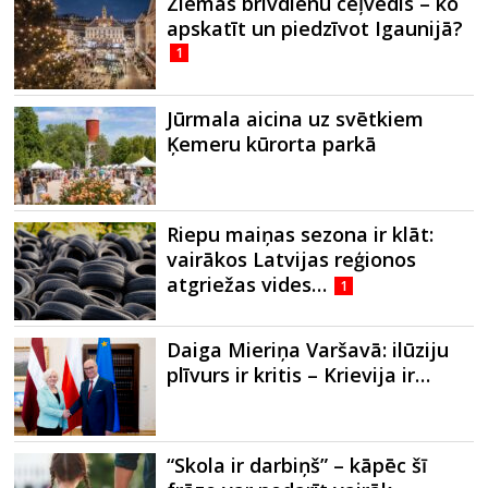
Ziemas brīvdienu ceļvedis – ko
apskatīt un piedzīvot Igaunijā?
1
Jūrmala aicina uz svētkiem
Ķemeru kūrorta parkā
Riepu maiņas sezona ir klāt:
vairākos Latvijas reģionos
atgriežas vides…
1
Daiga Mieriņa Varšavā: ilūziju
plīvurs ir kritis – Krievija ir…
“Skola ir darbiņš” – kāpēc šī