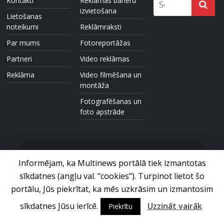
Kontakti
Reklāmas baneru
izvietošana
Lietošanas
noteikumi
Reklāmraksti
Par mums
Fotoreportāžas
Partneri
Video reklāmas
Reklāma
Video filmēšana un
montāža
Fotografēšanas un
foto apstrāde
Informējam, ka Multinews portālā tiek izmantotas
sīkdatnes (angļu val. "cookies"). Turpinot lietot šo
Foto un video ziņu portāls © 2017 Multinews.lv. Visas tiesības
paturētas.
portālu, Jūs piekrītat, ka mēs uzkrāsim un izmantosim
sīkdatnes Jūsu ierīcē.
Uzzināt vairāk
Piekrītu