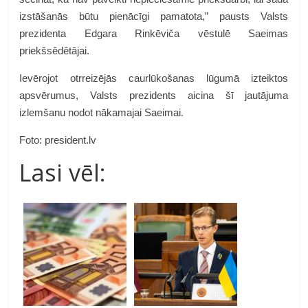
izstāšanās būtu pienācīgi pamatota,” pausts Valsts
prezidenta Edgara Rinkēviča vēstulē Saeimas
priekšsēdētājai.
Ievērojot otrreizējās caurlūkošanas lūgumā izteiktos
apsvērumus, Valsts prezidents aicina šī jautājuma
izlemšanu nodot nākamajai Saeimai.
Foto: president.lv
Lasi vēl: