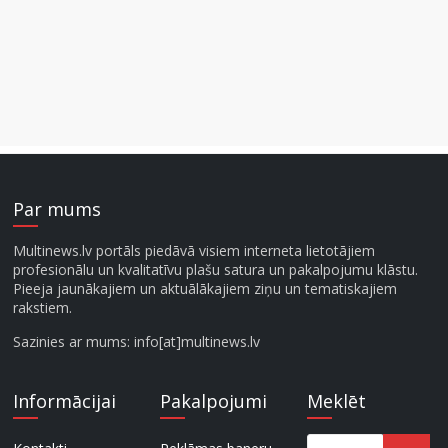
Par mums
Multinews.lv portāls piedāvā visiem interneta lietotājiem
profesionālu un kvalitatīvu plašu satura un pakalpojumu klāstu.
Pieeja jaunākajiem un aktuālākajiem ziņu un tematiskajiem
rakstiem.
Sazinies ar mums: info[at]multinews.lv
Informācijai
Pakalpojumi
Meklēt