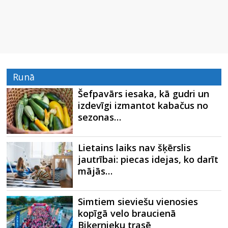
Runā
Šefpavārs iesaka, kā gudri un
izdevīgi izmantot kabačus no
sezonas…
Lietains laiks nav šķērslis
jautrībai: piecas idejas, ko darīt
mājās…
Simtiem sieviešu vienosies
kopīgā velo braucienā
Biķernieku trasē