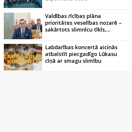
Valdības rīcības plāna
prioritātes veselības nozarē –
sakārtots slimnīcu tīkls,…
Labdarības koncertā aicinās
atbalstīt piecgadīgo Lūkasu
cīņā ar smagu slimību