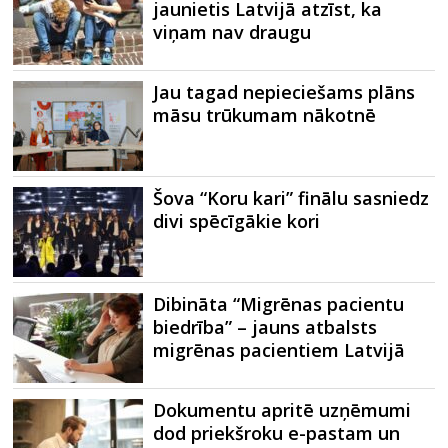
jaunietis Latvijā atzīst, ka
viņam nav draugu
Jau tagad nepieciešams plāns
māsu trūkumam nākotnē
Šova “Koru kari” finālu sasniedz
divi spēcīgākie kori
Dibināta “Migrēnas pacientu
biedrība” – jauns atbalsts
migrēnas pacientiem Latvijā
Dokumentu apritē uzņēmumi
dod priekšroku e-pastam un