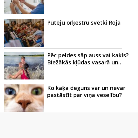
Pūtēju orķestru svētki Rojā
Pēc peldes sāp auss vai kakls?
Biežākās kļūdas vasarā un…
Ko kaķa deguns var un nevar
pastāstīt par viņa veselību?