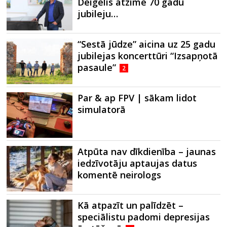
Deigelis atzīmē 70 gadu
jubileju…
“Sestā jūdze” aicina uz 25 gadu
jubilejas koncerttūri “Izsapņotā
pasaule”
2
Par & ap FPV | sākam lidot
simulatorā
Atpūta nav dīkdienība – jaunas
iedzīvotāju aptaujas datus
komentē neirologs
Kā atpazīt un palīdzēt –
speciālistu padomi depresijas