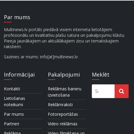
Par mums
Multinews.lv portāls piedāvā visiem interneta lietotājiem
profesionālu un kvalitatīvu plašu satura un pakalpojumu klāstu.
Pieeja jaunākajiem un aktuālākajiem ziņu un tematiskajiem
rakstiem.
Sazinies ar mums: info[at]multinews.lv
Informācijai
Pakalpojumi
Meklēt
Kontakti
Reklāmas baneru
izvietošana
Lietošanas
noteikumi
Reklāmraksti
Par mums
Fotoreportāžas
Partneri
Video reklāmas
Reklāma
Video filmēšana un