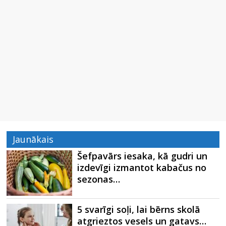
Jaunākais
Šefpavārs iesaka, kā gudri un
izdevīgi izmantot kabačus no
sezonas…
5 svarīgi soļi, lai bērns skolā
atgrieztos vesels un gatavs…