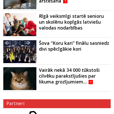
ārstēšanā
1
Rīgā veiksmīgi startē senioru
un skolēnu kopīgās latviešu
valodas nodarbības
Šova “Koru kari” finālu sasniedz
divi spēcīgākie kori
Vairāk nekā 34 000 tūkstoši
cilvēku parakstījušies par
likuma grozījumiem…
1
Partneri