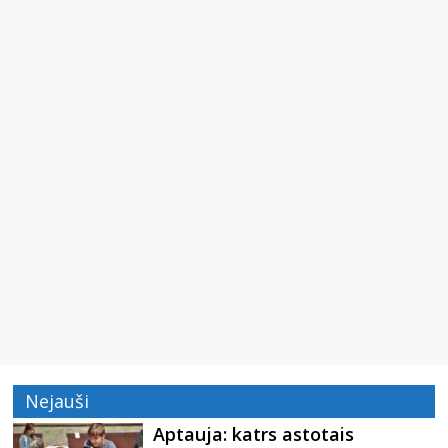
Nejauši
Aptauja: katrs astotais