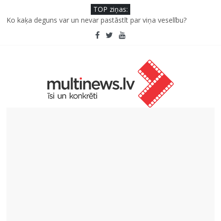
TOP ziņas:
Ko kaķa deguns var un nevar pastāstīt par viņa veselību?
Šefpavārs iesaka, kā gudri un izdevīgi izmantot kabačus no
sezonas sākuma līdz pat ziemai
5 svarīgi soļi, lai bērns skolā atgrieztos vesels un gatavs
mācībām
Pūtēju orķestru svētki Rojā
Pēc peldes sāp auss vai kakls? Biežākās kļūdas vasarā un kā no
tām izvairīties