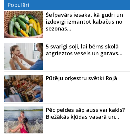
Populāri
Šefpavārs iesaka, kā gudri un
izdevīgi izmantot kabačus no
sezonas…
5 svarīgi soļi, lai bērns skolā
atgrieztos vesels un gatavs…
Pūtēju orķestru svētki Rojā
Pēc peldes sāp auss vai kakls?
Biežākās kļūdas vasarā un…