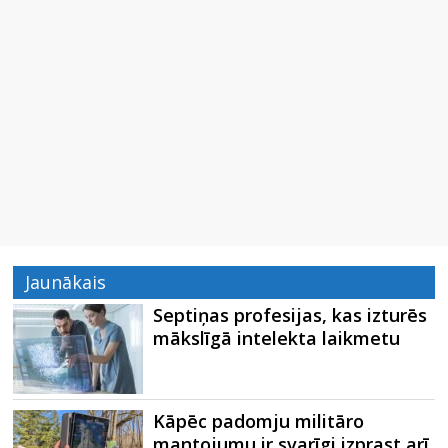
Jaunākais
Septiņas profesijas, kas izturēs
mākslīgā intelekta laikmetu
Kāpēc padomju militāro
mantojumu ir svarīgi izprast arī