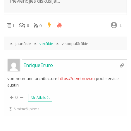
1
1
0
0
jaunākie
vecākie
vispopulārākie
EnriqueEruro
von-neumann architecture
https://otvetnow.ru
pool service
austin
0
Atbildēt
5 mēneši pirms