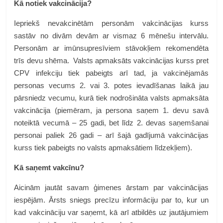
Kā notiek vakcinācija?
Iepriekš nevakcinētām personām vakcinācijas kurss
sastāv no divām devām ar vismaz 6 mēnešu intervālu.
Personām ar imūnsupresīviem stāvokļiem rekomendēta
trīs devu shēma. Valsts apmaksāts vakcinācijas kurss pret
CPV infekciju tiek pabeigts arī tad, ja vakcinējamās
personas vecums 2. vai 3. potes ievadīšanas laikā jau
pārsniedz vecumu, kurā tiek nodrošināta valsts apmaksāta
vakcinācija (piemēram, ja persona saņem 1. devu savā
noteiktā vecumā – 25 gadi, bet līdz 2. devas saņemšanai
personai paliek 26 gadi – arī šajā gadījumā vakcinācijas
kurss tiek pabeigts no valsts apmaksātiem līdzekļiem).
Kā saņemt vakcīnu?
Aicinām jautāt savam ģimenes ārstam par vakcinācijas
iespējām. Ārsts sniegs precīzu informāciju par to, kur un
kad vakcināciju var saņemt, kā arī atbildēs uz jautājumiem