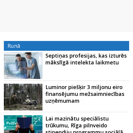
Runā
Septiņas profesijas, kas izturēs
mākslīgā intelekta laikmetu
Luminor piešķir 3 miljonu eiro
finansējumu mežsaimniecības
uzņēmumam
Lai mazinātu speciālistu
trūkumu, Rīga pilnveido
stipendiju programmu sociālā