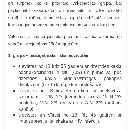
arī turpmāk paliks prioritārā vakcinācijas grupa. Lai
paplašinātu aizsardzību un mazinātu ar CPV saistīto
slimību izplatību, ir noteiktas papildu iedzīvotāju grupas,
kuras tagad arī var saņemt vakcīnu par valsts līdzekļiem.
Vakcinācija tiek organizēta prioritārā secībā atkarībā no
vakcīnu pieejamības šādām grupām:
1. grupa – paaugstināta riska iedzīvotāji:
sievietes no 18 līdz 55 gadiem ar dzemdes kakla
adenokarcinomu in situ (AIS) un pirms vai pēc
dzemdes kakla vidējas/smagas pakāpes
displāzijas (HSIL) ķirurģiskas ārstēšanas;
sievietes no 18 līdz 45 gadiem ar priekšvēža
izmaiņām – CIN 2/3 (dzemdes kakls), VaIN 2/3
(maksts), VIN 2/3 (vulva) un AIN 2/3 (anālais
kanāls);
sievietes un vīrieši no 18 līdz 45 gadiem ar
imūnsupresiju, tai skaitā ar HIV infekciju.