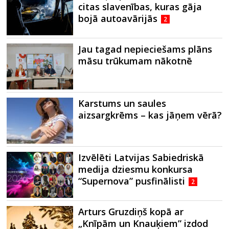
citas slavenības, kuras gāja
bojā autoavārijās
2
Jau tagad nepieciešams plāns
māsu trūkumam nākotnē
Karstums un saules
aizsargkrēms – kas jāņem vērā?
Izvēlēti Latvijas Sabiedriskā
medija dziesmu konkursa
“Supernova” pusfinālisti
2
Arturs Gruzdiņš kopā ar
„Knīpām un Knauķiem” izdod