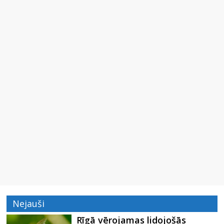
Nejauši
Rīgā vērojamas lidojošās