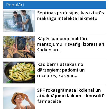
Populāri
Septiņas profesijas, kas izturēs
mākslīgā intelekta laikmetu
Kāpēc padomju militāro
mantojumu ir svarīgi izprast arī
šodien un…
Kad bērns atsakās no
dārzeņiem: padomi un
receptes, kas var…
SPF rokasgrāmata ikdienai un
atvaļinājumu laikam – konsultē
farmaceite