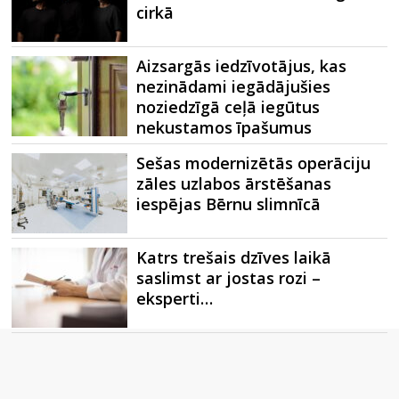
cirkā
Aizsargās iedzīvotājus, kas
nezinādami iegādājušies
noziedzīgā ceļā iegūtus
nekustamos īpašumus
Sešas modernizētās operāciju
zāles uzlabos ārstēšanas
iespējas Bērnu slimnīcā
Katrs trešais dzīves laikā
saslimst ar jostas rozi –
eksperti…