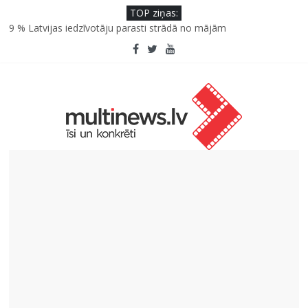
TOP ziņas:
9 % Latvijas iedzīvotāju parasti strādā no mājām
Septiņas profesijas, kas izturēs mākslīgā intelekta laikmetu
Kāpēc padomju militāro mantojumu ir svarīgi izprast arī šodien
un kā to palīdz paveikt papildinātā realitāte
Kad bērns atsakās no dārzeņiem: padomi un receptes, kas var
palīdzēt
SPF rokasgrāmata ikdienai un atvaļinājumu laikam – konsultē
farmaceite