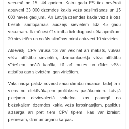
vecumā no 15– 44 gadiem. Katru gadu ES tiek novēroti
aptuveni 33 000 dzemdes kakla vēža saslimšanas un 15
000 nāves gadījumi. Arī Latvijā dzemdes kakla vēzis ir otrs
biežāk sastopamais audzējs sievietēm līdz 45 gadu
vecumam. Ik mēnesi šī slimība tiek diagnosticēta apmēram
20 sievietēm un no šīs slimības mirst aptuveni 10 sievietes.
Atsevišķi CPV vīrusa tipi var veicināt arī maksts, vulvas
vēža attīstību sievietēm, dzimumlocekļa vēža attīstību
vīriešiem, anālā kanāla, kā arī mutes un rīkles vēža
attīstību gan sievietēm, gan vīriešiem.
Vakcinācija palīdz novērst šādu slimību rašanos, tādēļ tā ir
viens no efektīvākajiem profilakses pasākumiem. Latvijā
pieejama deviņvalentā vakcīna, kas pasargā no
biežākajiem dzemdes kakla vēža ierosinātājiem, papildus
aizsargā arī pret tiem CPV tipiem, kas var izraisīt,
piemēram, dzimumorgānu kārpas.