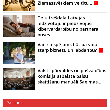
Ziemassvētkiem veltītu…
1
Teju trešdaļa Latvijas
iedzīvotāju ir piedzīvojuši
kibervardarbību no partnera
puses
Vai ir iespējams būt pa vidu
starp biznesu un labdarību?
1
Valsts pārvaldes un pašvaldības
komisija atbalsta balsu
skaitīšanu manuāli Saeimas…
Partneri