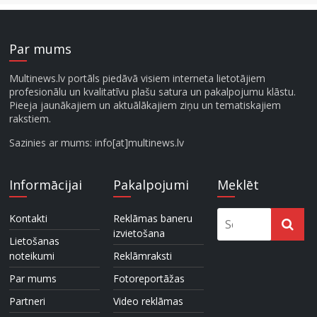
Par mums
Multinews.lv portāls piedāvā visiem interneta lietotājiem
profesionālu un kvalitatīvu plašu satura un pakalpojumu klāstu.
Pieeja jaunākajiem un aktuālākajiem ziņu un tematiskajiem
rakstiem.
Sazinies ar mums: info[at]multinews.lv
Informācijai
Pakalpojumi
Meklēt
Kontakti
Reklāmas baneru
izvietošana
Lietošanas
noteikumi
Reklāmraksti
Par mums
Fotoreportāžas
Partneri
Video reklāmas