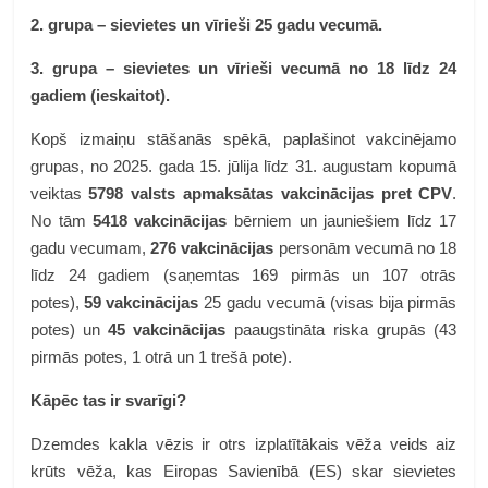
2. grupa – sievietes un vīrieši 25 gadu vecumā.
3. grupa – sievietes un vīrieši vecumā no 18 līdz 24
gadiem (ieskaitot).
Kopš izmaiņu stāšanās spēkā, paplašinot vakcinējamo
grupas, no 2025. gada 15. jūlija līdz 31. augustam kopumā
veiktas
5798 valsts apmaksātas vakcinācijas pret CPV
.
No tām
5418 vakcinācijas
bērniem un jauniešiem līdz 17
gadu vecumam,
276 vakcinācijas
personām vecumā no 18
līdz 24 gadiem (saņemtas 169 pirmās un 107 otrās
potes),
59 vakcinācijas
25 gadu vecumā (visas bija pirmās
potes) un
45 vakcinācijas
paaugstināta riska grupās (43
pirmās potes, 1 otrā un 1 trešā pote).
Kāpēc tas ir svarīgi?
Dzemdes kakla vēzis ir otrs izplatītākais vēža veids aiz
krūts vēža, kas Eiropas Savienībā (ES) skar sievietes