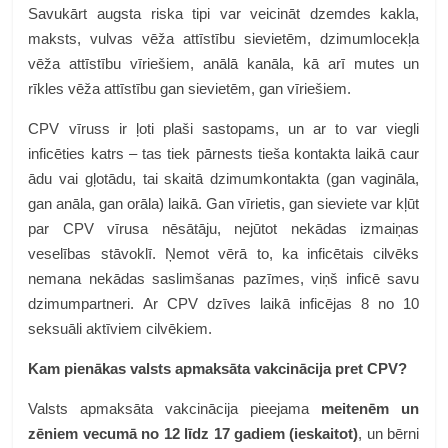
Savukārt augsta riska tipi var veicināt dzemdes kakla,
maksts, vulvas vēža attīstību sievietēm, dzimumlocekļa
vēža attīstību vīriešiem, anālā kanāla, kā arī mutes un
rīkles vēža attīstību gan sievietēm, gan vīriešiem.
CPV vīruss ir ļoti plaši sastopams, un ar to var viegli
inficēties katrs – tas tiek pārnests tieša kontakta laikā caur
ādu vai gļotādu, tai skaitā dzimumkontakta (gan vagināla,
gan anāla, gan orāla) laikā. Gan vīrietis, gan sieviete var kļūt
par CPV vīrusa nēsātāju, nejūtot nekādas izmaiņas
veselības stāvoklī. Ņemot vērā to, ka inficētais cilvēks
nemana nekādas saslimšanas pazīmes, viņš inficē savu
dzimumpartneri. Ar CPV dzīves laikā inficējas 8 no 10
seksuāli aktīviem cilvēkiem.
Kam pienākas
valsts apmaksāta vakcinācija pret CPV?
Valsts apmaksāta vakcinācija pieejama
meitenēm un
zēniem vecumā no 12 līdz 17 gadiem (ieskaitot)
, un bērni