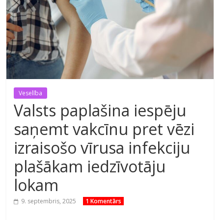
Veselība
Valsts paplašina iespēju
saņemt vakcīnu pret vēzi
izraisošo vīrusa infekciju
plašākam iedzīvotāju
lokam
9. septembris, 2025
1 Komentārs