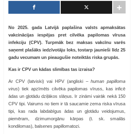
No 2025. gada Latvijā paplašina valsts apmaksātas
vakcinācijas iespējas pret cilvēka papilomas vīrusa
infekciju (CPV). Turpmāk bez maksas vakcīnu varēs
saņemt plašāks iedzīvotāju loks, tostarp jaunieši līdz 25
gadu vecumam un pieaugušie noteiktās riska grupās.
Kas ir CPV un kādas slimības tas izraisa?
Ar CPV (latviski) vai HPV (angliski –
human papilloma
virus
) tiek apzīmēts cilvēka papilomas vīruss, kas inficē
ādas un gļotādu dziļākos slāņus.
Ir zināmi vairāk nekā 150
CPV tipi. Vairums no tiem ir tā saucamie zema riska vīrusa
tipi, kas rada labdabīgus ādas un gļotādu veidojumus,
piemēram, dzimumorgānu kārpas (t. sk. smailās
kondilomas), balsenes papillomatozi.