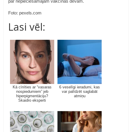
par nepieciešamajām vakcīnas devām.
Foto: pexels.com
Lasi vēl:
Kā cīnīties ar “vasaras
6 veselīgi ieradumi, kas
nospiedumiem” jeb
var palīdzēt saglabāt
hiperpigmentāciju?
atmiņu
Skaidro eksperti