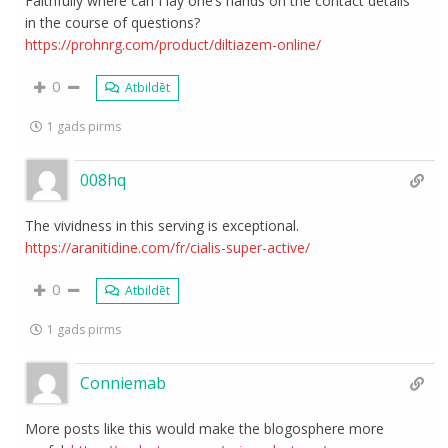
Faithfully where can I lay one’s hands on the contact details
in the course of questions?
https://prohnrg.com/product/diltiazem-online/
0
Atbildēt
1 gads pirms
008hq
The vividness in this serving is exceptional.
https://aranitidine.com/fr/cialis-super-active/
0
Atbildēt
1 gads pirms
Conniemab
More posts like this would make the blogosphere more