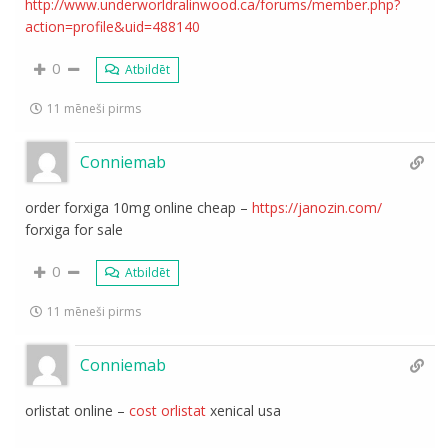
http://www.underworldralinwood.ca/forums/member.php?
action=profile&uid=488140
0
Atbildēt
11 mēneši pirms
Conniemab
order forxiga 10mg online cheap –
https://janozin.com/
forxiga for sale
0
Atbildēt
11 mēneši pirms
Conniemab
orlistat online –
cost orlistat
xenical usa