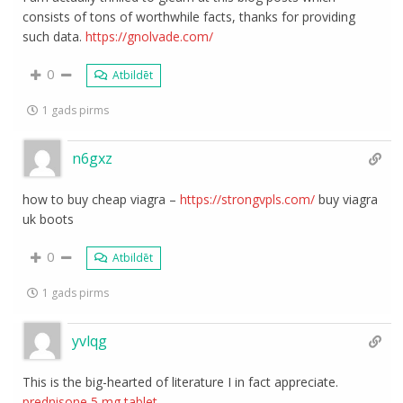
consists of tons of worthwhile facts, thanks for providing
such data.
https://gnolvade.com/
0
Atbildēt
1 gads pirms
n6gxz
how to buy cheap viagra –
https://strongvpls.com/
buy viagra
uk boots
0
Atbildēt
1 gads pirms
yvlqg
This is the big-hearted of literature I in fact appreciate.
prednisone 5 mg tablet