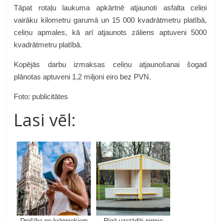
Tāpat rotaļu laukuma apkārtnē atjaunoti asfalta celiņi
vairāku kilometru garumā un 15 000 kvadrātmetru platībā,
celiņu apmales, kā arī atjaunots zāliens aptuveni 5000
kvadrātmetru platībā.
Kopējās darbu izmaksas celiņu atjaunošanai šogad
plānotas aptuveni 1,2 miljoni eiro bez PVN.
Foto: publicitātes
Lasi vēl:
Drošība no krāpniekiem
Rīgā uzstādīti pirmie