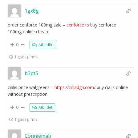
1gx8g
order cenforce 100mg sale –
cenforce rs
buy cenforce
100mg online cheap
0
Atbildēt
1 gads pirms
b3pt5
cialis price walgreens –
https://ciltadgn.com/
buy cialis online
without prescription
0
Atbildēt
1 gads pirms
Conniemab