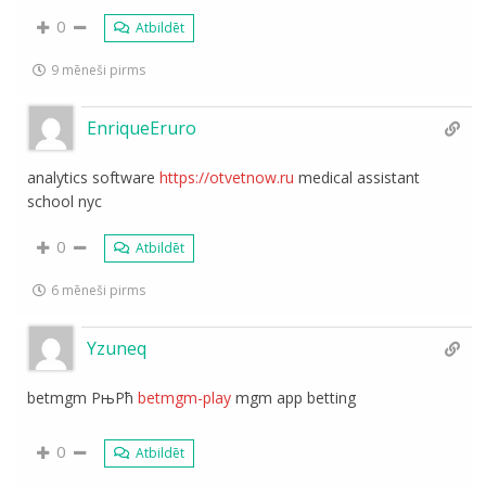
0
Atbildēt
9 mēneši pirms
EnriqueEruro
analytics software
https://otvetnow.ru
medical assistant
school nyc
0
Atbildēt
6 mēneši pirms
Yzuneq
betmgm РњРћ
betmgm-play
mgm app betting
0
Atbildēt