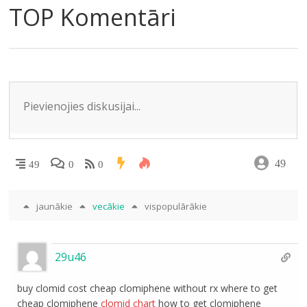
e
o
kl
A
dI
TOP Komentāri
m
o
as
p
n
k
s
p
ni
ki
49
49
0
0
jaunākie
vecākie
vispopulārākie
29u46
buy clomid cost cheap clomiphene without rx where to get
cheap clomiphene
clomid chart
how to get clomiphene