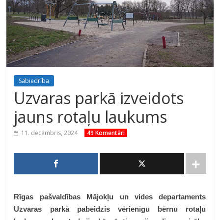
Sabiedrība
Uzvaras parkā izveidots
jauns rotaļu laukums
11. decembris, 2024
49 Komentāri
Rīgas pašvaldības Mājokļu un vides departaments
Uzvaras parkā pabeidzis vērienīgu bērnu rotaļu