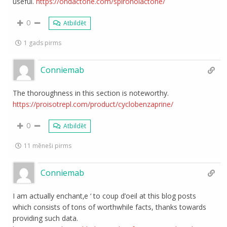
useful.
https://ondactone.com/spironolactone/
0
Atbildēt
1 gads pirms
Conniemab
The thoroughness in this section is noteworthy.
https://proisotrepl.com/product/cyclobenzaprine/
0
Atbildēt
11 mēneši pirms
Conniemab
I am actually enchant‚e ‘ to coup d’oeil at this blog posts
which consists of tons of worthwhile facts, thanks towards
providing such data.