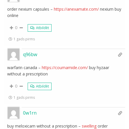
order nexium capsules –
https://anexamate.com/
nexium buy
online
0
Atbildēt
1 gads pirms
q96bw
warfarin canada –
https://coumamide.com/
buy hyzaar
without a prescription
0
Atbildēt
1 gads pirms
0w1rn
buy meloxicam without a prescription –
swelling
order