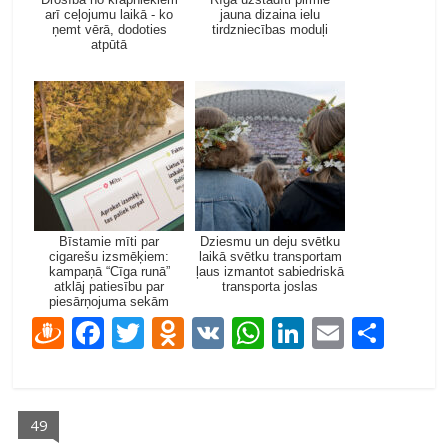
arī ceļojumu laikā - ko
jauna dizaina ielu
ņemt vērā, dodoties
tirdzniecības moduļi
atpūtā
Bīstamie mīti par
Dziesmu un deju svētku
cigarešu izsmēķiem:
laikā svētku transportam
kampaņā “Cīga runā”
ļaus izmantot sabiedriskā
atklāj patiesību par
transporta joslas
piesārņojuma sekām
D
F
T
O
V
W
Li
E
S
ra
ac
w
d
K
h
n
m
h
u
e
itt
n
at
k
ai
ar
gi
b
er
o
s
e
l
e
49