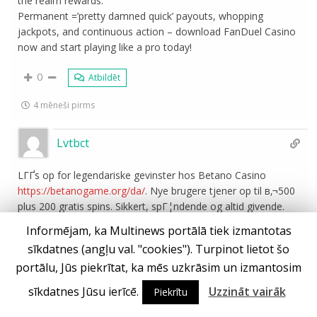
the realm rewards.
Permanent =’pretty damned quick’ payouts, whopping
jackpots, and continuous action – download FanDuel Casino
now and start playing like a pro today!
0
Atbildēt
4 mēneši pirms
Lvtbct
LГҐs op for legendariske gevinster hos Betano Casino
https://betanogame.org/da/
. Nye brugere tjener op til в‚¬500
plus 200 gratis spins. Sikkert, spГ¦ndende og altid givende.
Informējam, ka Multinews portālā tiek izmantotas
0
Atbildēt
sīkdatnes (angļu val. "cookies"). Turpinot lietot šo
4 mēneši pirms
portālu, Jūs piekrītat, ka mēs uzkrāsim un izmantosim
sīkdatnes Jūsu ierīcē.
Uzzināt vairāk
Piekrītu
Iewmbj