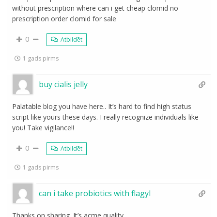
without prescription where can i get cheap clomid no
prescription order clomid for sale
0
Atbildēt
1 gads pirms
buy cialis jelly
Palatable blog you have here.. It’s hard to find high status
script like yours these days. I really recognize individuals like
you! Take vigilance!!
0
Atbildēt
1 gads pirms
can i take probiotics with flagyl
Thanks on sharing. It’s acme quality.