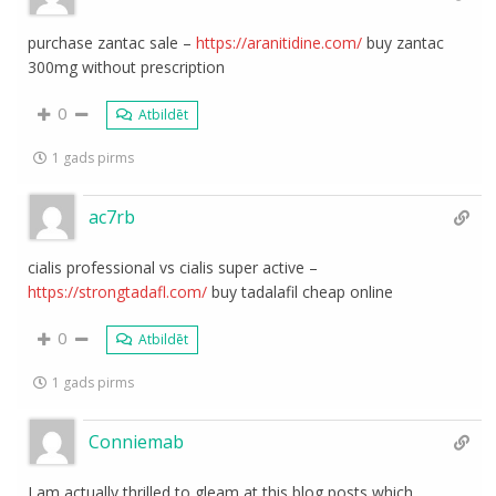
purchase zantac sale –
https://aranitidine.com/
buy zantac
300mg without prescription
0
Atbildēt
1 gads pirms
ac7rb
cialis professional vs cialis super active –
https://strongtadafl.com/
buy tadalafil cheap online
0
Atbildēt
1 gads pirms
Conniemab
I am actually thrilled to gleam at this blog posts which