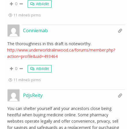
0
Atbildēt
11 mēneši pirms
Conniemab
The thoroughness in this draft is noteworthy.
http://www.underworldralinwood.ca/forums/member.php?
action=profile&uid=493464
0
Atbildēt
11 mēneši pirms
PdjsReity
You can shelter yourself and your ancestors close being
heedful when buying medicine online. Some pharmacy
websites operate legally and offer convenience, privacy, sell
for savings and safeguards as a replacement for purchasing