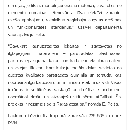
emisijas, jo tika izmantoti jau esošie materiāli, izvairoties no
elementu nomaiņas. Renovācija ļāva efektīvi izmantot
esošo aprīkojumu, vienlaikus saglabājot augstus drošības
un funkcionalitātes standartus,” uzsver departamenta
vadītājs Edijs Pelšs.
“Savukārt jaunuzstādītās iekārtas ir izgatavotas no
ilgtspējīgiem materiāliem – pārstrādātas plastmasas,
pārtikas iepakojuma, kā arī pārstrādātiem tekstilmateriāliem
un zvejas tīkliem. Konstrukciju metāla daļas veidotas no
augstas kvalitātes pārstrādāta alumīnija un tērauda, kas
nodrošina ilgu kalpošanu un minimālu ietekmi uz vidi. Visas
iekārtas ir sertificētas saskaņā ar drošības standartiem,
nodrošinot drošu un aizraujošu vidi bērnu attīstībai. Šis
projekts ir nozīmīgs solis Rīgas attīstībā,” norāda E. Pelšs.
Laukuma būvniecība kopumā izmaksāja 235 505 eiro bez
PVN.