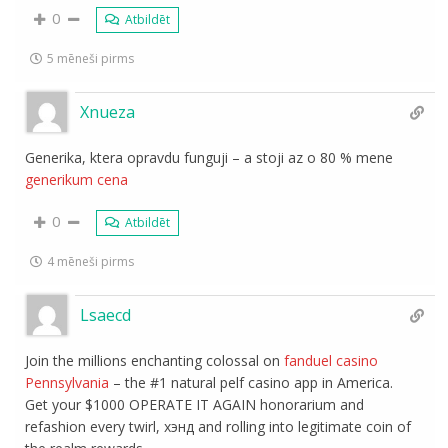
0
Atbildēt
5 mēneši pirms
Xnueza
Generika, ktera opravdu funguji – a stoji az o 80 % mene
generikum cena
0
Atbildēt
4 mēneši pirms
Lsaecd
Join the millions enchanting colossal on
fanduel casino
Pennsylvania
– the #1 natural pelf casino app in America.
Get your $1000 OPERATE IT AGAIN honorarium and
refashion every twirl, хэнд and rolling into legitimate coin of