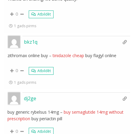
0
Atbildēt
1 gads pirms
bkz1q
zithromax online buy –
tinidazole cheap
buy flagyl online
0
Atbildēt
1 gads pirms
dj2ge
buy generic rybelsus 14mg –
buy semaglutide 14mg without
prescription
buy periactin pill
0
Atbildēt