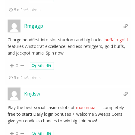
5 mēneši pirms
Rmgagp
Charge headfirst into slot stardom and big bucks.
buffalo gold
features Aristocrat excellence: endless retriggers, gold buffs,
and jackpot mania. Spin now!
0
Atbildēt
5 mēneši pirms
Knjdsw
Play the best social casino slots at
macumba
— completely
free to start! Daily login bonuses + welcome Sweeps Coins
give you endless chances to win big. Join now!
0
Atbildēt