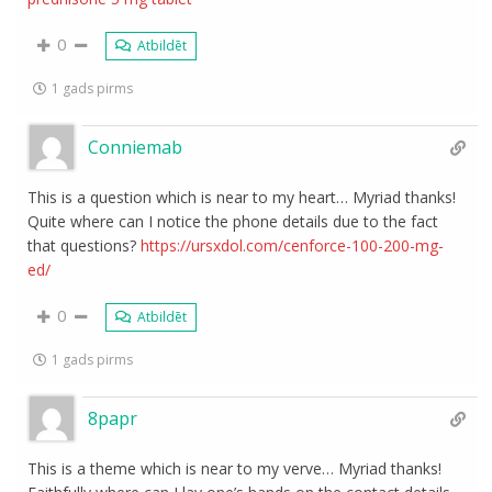
0
Atbildēt
1 gads pirms
Conniemab
This is a question which is near to my heart… Myriad thanks!
Quite where can I notice the phone details due to the fact
that questions?
https://ursxdol.com/cenforce-100-200-mg-
ed/
0
Atbildēt
1 gads pirms
8papr
This is a theme which is near to my verve… Myriad thanks!