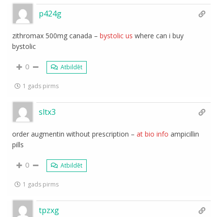
p424g
zithromax 500mg canada –
bystolic us
where can i buy
bystolic
0
Atbildēt
1 gads pirms
sltx3
order augmentin without prescription –
at bio info
ampicillin
pills
0
Atbildēt
1 gads pirms
tpzxg