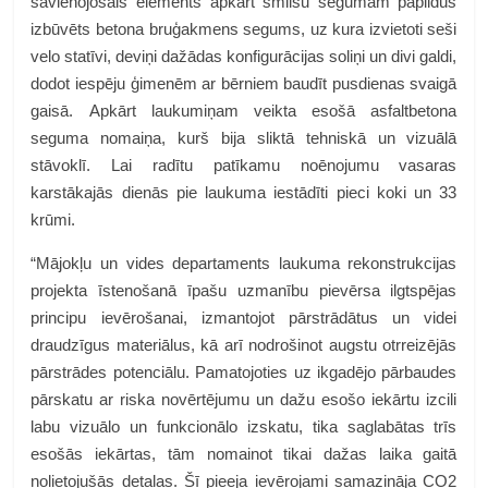
savienojošais elements apkārt smilšu segumam papildus
izbūvēts betona bruģakmens segums, uz kura izvietoti seši
velo statīvi, deviņi dažādas konfigurācijas soliņi un divi galdi,
dodot iespēju ģimenēm ar bērniem baudīt pusdienas svaigā
gaisā. Apkārt laukumiņam veikta esošā asfaltbetona
seguma nomaiņa, kurš bija sliktā tehniskā un vizuālā
stāvoklī. Lai radītu patīkamu noēnojumu vasaras
karstākajās dienās pie laukuma iestādīti pieci koki un 33
krūmi.
“Mājokļu un vides departaments laukuma rekonstrukcijas
projekta īstenošanā īpašu uzmanību pievērsa ilgtspējas
principu ievērošanai, izmantojot pārstrādātus un videi
draudzīgus materiālus, kā arī nodrošinot augstu otrreizējās
pārstrādes potenciālu. Pamatojoties uz ikgadējo pārbaudes
pārskatu ar riska novērtējumu un dažu esošo iekārtu izcili
labu vizuālo un funkcionālo izskatu, tika saglabātas trīs
esošās iekārtas, tām nomainot tikai dažas laika gaitā
nolietojušās detaļas. Šī pieeja ievērojami samazināja CO2