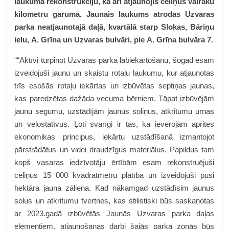
laukuma rekonstrukciju, kā arī atjaunojis celiņus vairāku
kilometru garumā.
Jaunais laukums atrodas Uzvaras
parka neatjaunotajā daļā, kvartālā starp Slokas, Bāriņu
ielu, A. Grīna un Uzvaras bulvāri, pie A. Grīna bulvāra 7.
““Aktīvi turpinot Uzvaras parka labiekārtošanu, šogad esam
izveidojuši jaunu un skaistu rotaļu laukumu, kur atjaunotas
trīs esošās rotaļu iekārtas un izbūvētas septiņas jaunas,
kas paredzētas dažāda vecuma bērniem. Tāpat izbūvējām
jaunu segumu, uzstādījām jaunus soliņus, atkritumu urnas
un velostatīvus. Ļoti svarīgi ir tas, ka ievērojām aprites
ekonomikas principus, iekārtu uzstādīšanā izmantojot
pārstrādātus un videi draudzīgus materiālus. Papildus tam
kopš vasaras iedzīvotāju ērtībām esam rekonstruējuši
celiņus 15 000 kvadrātmetru platībā un izveidojuši pusi
hektāra jauna zāliena. Kad nākamgad uzstādīsim jaunus
solus un atkritumu tvertnes, kas stilistiski būs saskaņotas
ar 2023.gadā izbūvētās Jaunās Uzvaras parka daļas
elementiem, atjaunošanas darbi šajās parka zonās būs