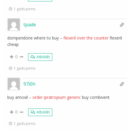
1 gads pirms
tpade
domperidone where to buy –
flexeril over the counter
flexeril
cheap
0
Atbildēt
1 gads pirms
97i0h
buy amoxil –
order ipratropium generic
buy combivent
0
Atbildēt
1 gads pirms