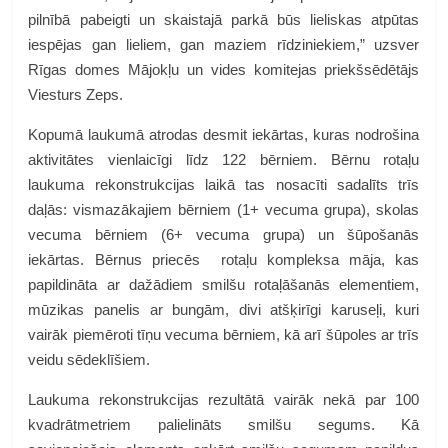
pilnībā pabeigti un skaistajā parkā būs lieliskas atpūtas
iespējas gan lieliem, gan maziem rīdziniekiem,” uzsver
Rīgas domes Mājokļu un vides komitejas priekšsēdētājs
Viesturs Zeps.
Kopumā laukumā atrodas desmit iekārtas, kuras nodrošina
aktivitātes vienlaicīgi līdz 122 bērniem. Bērnu rotaļu
laukuma rekonstrukcijas laikā tas nosacīti sadalīts trīs
daļās: vismazākajiem bērniem (1+ vecuma grupa), skolas
vecuma bērniem (6+ vecuma grupa) un šūpošanās
iekārtas. Bērnus priecēs rotaļu kompleksa māja, kas
papildināta ar dažādiem smilšu rotaļāšanās elementiem,
mūzikas panelis ar bungām, divi atšķirīgi karuseļi, kuri
vairāk piemēroti tīņu vecuma bērniem, kā arī šūpoles ar trīs
veidu sēdeklīšiem.
Laukuma rekonstrukcijas rezultātā vairāk nekā par 100
kvadrātmetriem palielināts smilšu segums. Kā