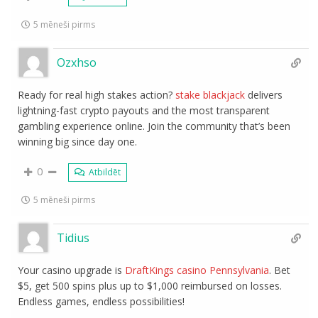
5 mēneši pirms
Ozxhso
Ready for real high stakes action?
stake blackjack
delivers
lightning-fast crypto payouts and the most transparent
gambling experience online. Join the community that’s been
winning big since day one.
0
Atbildēt
5 mēneši pirms
Tidius
Your casino upgrade is
DraftKings casino Pennsylvania
. Bet
$5, get 500 spins plus up to $1,000 reimbursed on losses.
Endless games, endless possibilities!