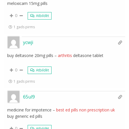
meloxicam 15mg pills
0
Atbildēt
1 gads pirms
ycwji
buy deltasone 20mg pills –
arthritis
deltasone tablet
0
Atbildēt
1 gads pirms
65ul9
medicine for impotence –
best ed pills non prescription uk
buy generic ed pills
0
Atbildēt