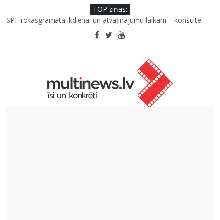
TOP ziņas:
SPF rokasgrāmata ikdienai un atvaļinājumu laikam – konsultē
farmaceite
Iniciatīvā “Daru labu dabai” aicina palīdzēt atjaunot Jašas upes
tecējumu
Septiņas profesijas, kas izturēs mākslīgā intelekta laikmetu
Kāpēc padomju militāro mantojumu ir svarīgi izprast arī šodien
un kā to palīdz paveikt papildinātā realitāte
Kad bērns atsakās no dārzeņiem: padomi un receptes, kas var
palīdzēt