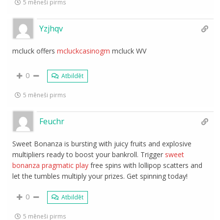
5 mēneši pirms
Yzjhqv
mcluck offers
mcluckcasinogm
mcluck WV
0
Atbildēt
5 mēneši pirms
Feuchr
Sweet Bonanza is bursting with juicy fruits and explosive
multipliers ready to boost your bankroll. Trigger
sweet
bonanza pragmatic play
free spins with lollipop scatters and
let the tumbles multiply your prizes. Get spinning today!
0
Atbildēt
5 mēneši pirms