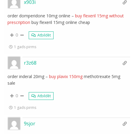
x903i
order domperidone 10mg online –
buy flexeril 15mg without
prescription
buy flexeril 15mg online cheap
0
Atbildēt
1 gads pirms
r3z68
order inderal 20mg –
buy plavix 150mg
methotrexate 5mg
sale
0
Atbildēt
1 gads pirms
9sjor