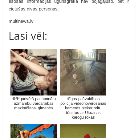
esošās informācijas ugunsgrēkā nav bojāgājušo, bet ir
cietušas divas personas.
multinews.lv
Lasi vēl:
RPP pievērš pastiprinātu
Rīgas pašvaldības
uzmanību vardarbības
policija videonovērošanas
mazināšanai ģimenēs
kamerās pieķer britu
tūristus ar Ukrainas
karogu rokās