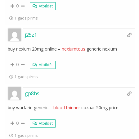
0
Atbildēt
1 gads pirms
j25z1
buy nexium 20mg online –
nexiumtous
generic nexium
0
Atbildēt
1 gads pirms
gp8hs
buy warfarin generic –
blood thinner
cozaar 50mg price
0
Atbildēt
1 gads pirms