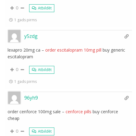
0
Atbildēt
1 gads pirms
y5zdg
lexapro 20mg ca –
order escitalopram 10mg pill
buy generic
escitalopram
0
Atbildēt
1 gads pirms
96yh9
order cenforce 100mg sale –
cenforce pills
buy cenforce
cheap
0
Atbildēt