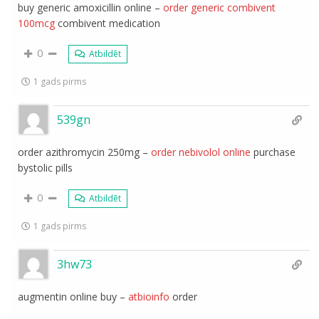
buy generic amoxicillin online –
order generic combivent
100mcg
combivent medication
0
Atbildēt
1 gads pirms
539gn
order azithromycin 250mg –
order nebivolol online
purchase
bystolic pills
0
Atbildēt
1 gads pirms
3hw73
augmentin online buy –
atbioinfo
order