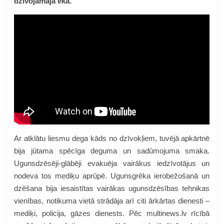
dzīvojamajā ēkā.
Ar atklātu liesmu dega kāds no dzīvokļiem, tuvējā apkārtnē
bija jūtama spēcīga deguma un sadūmojuma smaka.
Ugunsdzēsēji-glābēji evakuēja vairākus iedzīvotājus un
nodeva tos mediķu aprūpē. Ugunsgrēka ierobežošanā un
dzēšana bija iesaistītas vairākas ugunsdzēsības tehnikas
vienības, notikuma vietā strādāja arī citi ārkārtas dienesti –
mediķi, policija, gāzes dienests. Pēc multinews.lv rīcībā