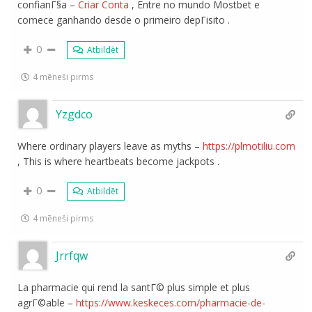
confianГ§a –
Criar Conta
, Entre no mundo Mostbet e
comece ganhando desde o primeiro depГіsito .
0
Atbildēt
4 mēneši pirms
Yzgdco
Where ordinary players leave as myths –
https://plmotiliu.com
, This is where heartbeats become jackpots .
0
Atbildēt
4 mēneši pirms
Jrrfqw
La pharmacie qui rend la santГ© plus simple et plus
agrГ©able –
https://www.keskeces.com/pharmacie-de-