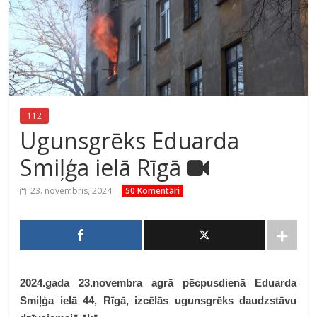
112
Ugunsgrēks Eduarda
Smiļģa ielā Rīgā
23. novembris, 2024
50 Komentāri
2024.gada 23.novembra agrā pēcpusdienā Eduarda
Smiļģa ielā 44, Rīgā, izcēlās ugunsgrēks daudzstāvu