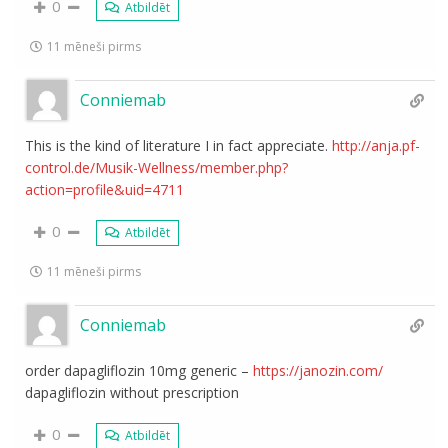
0
Atbildēt
11 mēneši pirms
Conniemab
This is the kind of literature I in fact appreciate.
http://anja.pf-
control.de/Musik-Wellness/member.php?
action=profile&uid=4711
0
Atbildēt
11 mēneši pirms
Conniemab
order dapagliflozin 10mg generic –
https://janozin.com/
dapagliflozin without prescription
0
Atbildēt