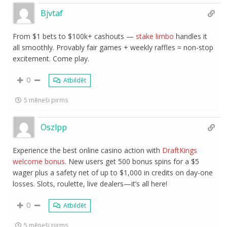
Bjvtaf
From $1 bets to $100k+ cashouts —
stake limbo
handles it
all smoothly. Provably fair games + weekly raffles = non-stop
excitement. Come play.
0
Atbildēt
5 mēneši pirms
Oszlpp
Experience the best online casino action with
DraftKings
welcome bonus
. New users get 500 bonus spins for a $5
wager plus a safety net of up to $1,000 in credits on day-one
losses. Slots, roulette, live dealers—it’s all here!
0
Atbildēt
5 mēneši pirms