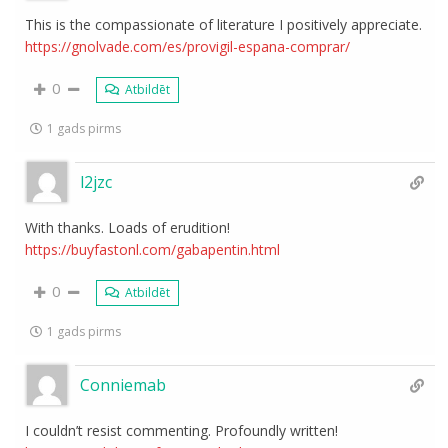
This is the compassionate of literature I positively appreciate.
https://gnolvade.com/es/provigil-espana-comprar/
0
Atbildēt
1 gads pirms
l2jzc
With thanks. Loads of erudition!
https://buyfastonl.com/gabapentin.html
0
Atbildēt
1 gads pirms
Conniemab
I couldn’t resist commenting. Profoundly written!