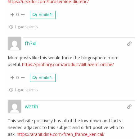
https://ursxdol.com/furosemide-diuretic/
0
Atbildēt
1 gads pirms
fh3xl
More posts like this would force the blogosphere more
useful.
https://prohnrg.com/product/diltiazem-online/
0
Atbildēt
1 gads pirms
wezih
This website positively has all of the low-down and facts I
needed adjacent to this subject and didn’t positive who to
ask.
https://aranitidine.com/fr/en_france_xenical/