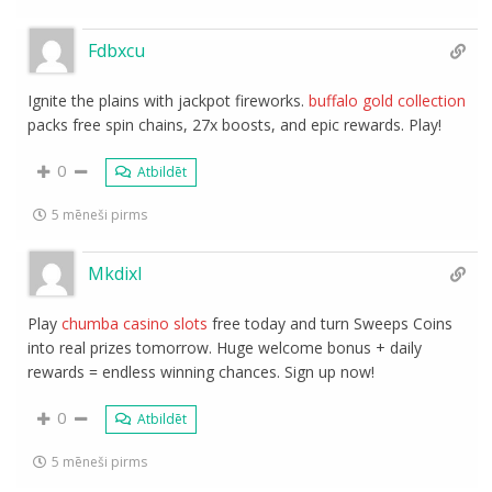
Fdbxcu
Ignite the plains with jackpot fireworks.
buffalo gold collection
packs free spin chains, 27x boosts, and epic rewards. Play!
0
Atbildēt
5 mēneši pirms
Mkdixl
Play
chumba casino slots
free today and turn Sweeps Coins
into real prizes tomorrow. Huge welcome bonus + daily
rewards = endless winning chances. Sign up now!
0
Atbildēt
5 mēneši pirms