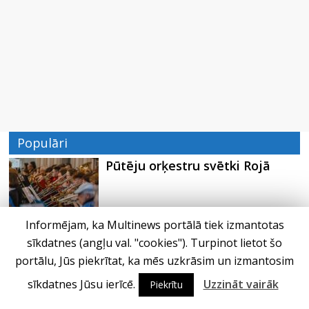
Populāri
Pūtēju orķestru svētki Rojā
Informējam, ka Multinews portālā tiek izmantotas
Pēc peldes sāp auss vai kakls?
sīkdatnes (angļu val. "cookies"). Turpinot lietot šo
Biežākās kļūdas vasarā un…
portālu, Jūs piekrītat, ka mēs uzkrāsim un izmantosim
sīkdatnes Jūsu ierīcē.
Uzzināt vairāk
Piekrītu