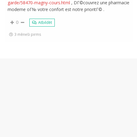
garde/58470-magny-cours.html
, DГ©couvrez une pharmacie
moderne oГ№ votre confort est notre prioritГ© .
0
Atbildēt
3 mēneši pirms