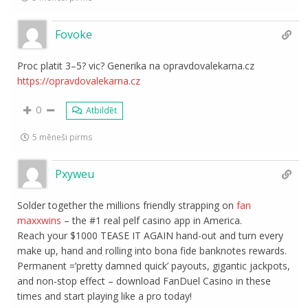
Fovoke
Proc platit 3–5? vic? Generika na opravdovalekarna.cz
https://opravdovalekarna.cz
0
Atbildēt
5 mēneši pirms
Pxyweu
Solder together the millions friendly strapping on
fan
maxxwins
– the #1 real pelf casino app in America.
Reach your $1000 TEASE IT AGAIN hand-out and turn every
make up, hand and rolling into bona fide banknotes rewards.
Permanent =’pretty damned quick’ payouts, gigantic jackpots,
and non-stop effect – download FanDuel Casino in these
times and start playing like a pro today!