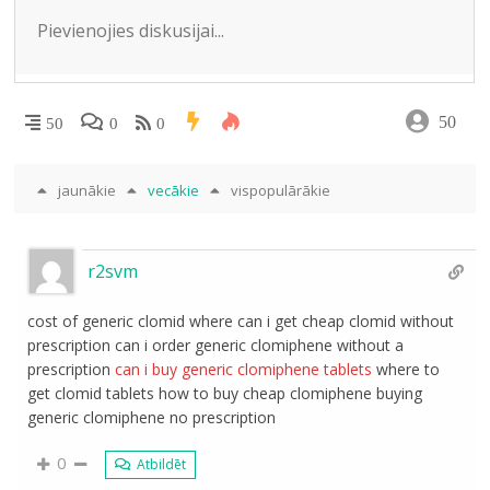
ki
50
50
0
0
jaunākie
vecākie
vispopulārākie
r2svm
cost of generic clomid where can i get cheap clomid without
prescription can i order generic clomiphene without a
prescription
can i buy generic clomiphene tablets
where to
get clomid tablets how to buy cheap clomiphene buying
generic clomiphene no prescription
0
Atbildēt