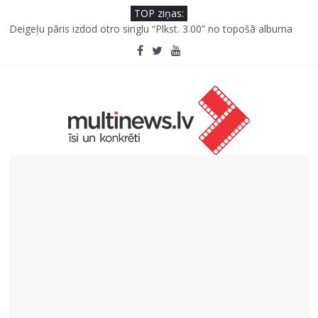
TOP ziņas:
“Virši” neto peļņa pirmajā pusgadā sasniedz 4,2 miljonus eiro
Deigeļu pāris izdod otro singlu “Plkst. 3.00” no topošā albuma
Pūtēju orķestru svētki Rojā
Pēc peldes sāp auss vai kakls? Biežākās kļūdas vasarā un kā no
tām izvairīties
Ko kaķa deguns var un nevar pastāstīt par viņa veselību?