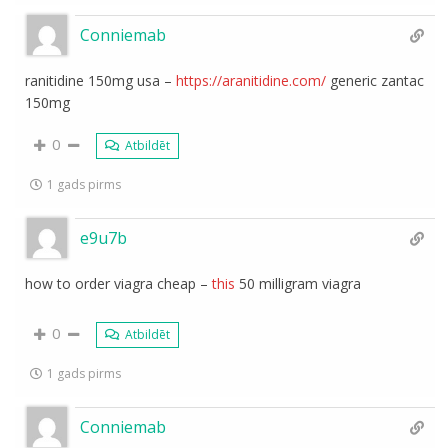
Conniemab
ranitidine 150mg usa –
https://aranitidine.com/
generic zantac
150mg
0
Atbildēt
1 gads pirms
e9u7b
how to order viagra cheap –
this
50 milligram viagra
0
Atbildēt
1 gads pirms
Conniemab