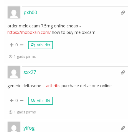
pxh00
order meloxicam 7.5mg online cheap –
https://moboxsin.com/
how to buy meloxicam
0
Atbildēt
1 gads pirms
sxx27
generic deltasone –
arthritis
purchase deltasone online
0
Atbildēt
1 gads pirms
yifog