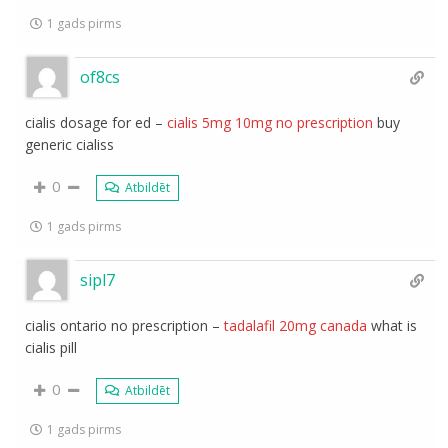
1 gads pirms
of8cs
cialis dosage for ed –
cialis 5mg 10mg no prescription
buy
generic cialiss
0
Atbildēt
1 gads pirms
sipl7
cialis ontario no prescription –
tadalafil 20mg canada
what is
cialis pill
0
Atbildēt
1 gads pirms