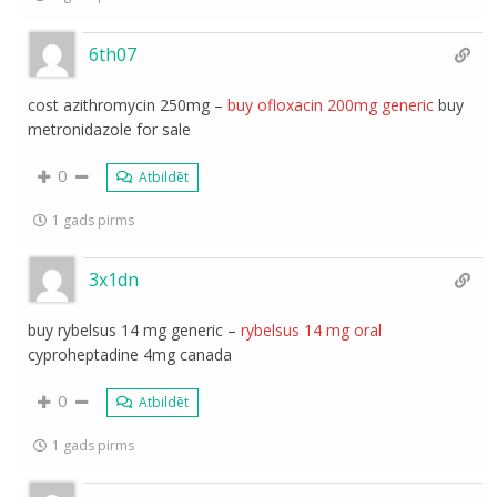
6th07
cost azithromycin 250mg –
buy ofloxacin 200mg generic
buy
metronidazole for sale
0
Atbildēt
1 gads pirms
3x1dn
buy rybelsus 14 mg generic –
rybelsus 14 mg oral
cyproheptadine 4mg canada
0
Atbildēt
1 gads pirms