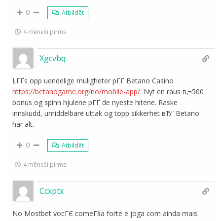
0
Atbildēt
4 mēneši pirms
Xgcvbq
LГҐs opp uendelige muligheter pГҐ Betano Casino
https://betanogame.org/no/mobile-app/
. Nyt en raus в‚¬500
bonus og spinn hjulene pГҐ de nyeste hitene. Raske
innskudd, umiddelbare uttak og topp sikkerhet вЂ“ Betano
har alt.
0
Atbildēt
4 mēneši pirms
Ccxptx
No Mostbet vocГЄ comeГ§a forte e joga com ainda mais