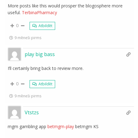
More posts like this would prosper the blogosphere more
useful.
TerbinaPharmacy
0
Atbildēt
9 mēneši pirms
play big bass
I’ll certainly bring back to review more.
0
Atbildēt
9 mēneši pirms
Vtstzs
mgm gambling app
betmgm-play
betmgm KS