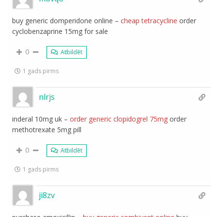
buy generic domperidone online –
cheap tetracycline
order
cyclobenzaprine 15mg for sale
0
Atbildēt
1 gads pirms
nlrjs
inderal 10mg uk –
order generic clopidogrel 75mg
order
methotrexate 5mg pill
0
Atbildēt
1 gads pirms
ji8zv