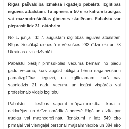
Rīgas pašvaldība izmaksā ikgadējo pabalstu izglītības
ieguves atbalstam. Tā apmērs ir 50 eiro katram trūcīgas
vai maznodrošinātas ģimenes skolēnam. Pabalstu var
pieprasīt līdz 31. oktobrim.
No 1. jūnija līdz 7. augustam izglītības ieguves atbalstam
Rīgas Sociālajā dienestā ir vērsušies 282 rīdzinieki un 78
Ukrainas civiliedzīvotāji.
Pabalstu piešķir pirmsskolas vecuma bērnam no piecu
gadu vecuma, kurš apgūst obligāto bērnu sagatavošanu
pamatizglītības ieguvei, un izglītojamam, kurš nav
sasniedzis 21 gadu vecumu un iegūst vispārējo vai
profesionālo vidējo izglītību.
Pabalstu ir tiesības saņemt mājsaimniecībai, kura ir
deklarējusi un dzīvo norādītajā adresē Rīgā un atzīta par
trūcīgu vai maznodrošinātu (ienākumi ir līdz 549 eiro
pirmajai vai vienīgajai personai mājsaimniecībā un 384 eiro