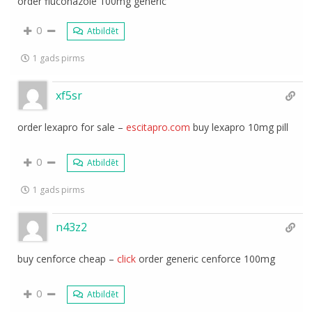
order fluconazole 100mg generic
0
Atbildēt
1 gads pirms
xf5sr
order lexapro for sale –
escitapro.com
buy lexapro 10mg pill
0
Atbildēt
1 gads pirms
n43z2
buy cenforce cheap –
click
order generic cenforce 100mg
0
Atbildēt