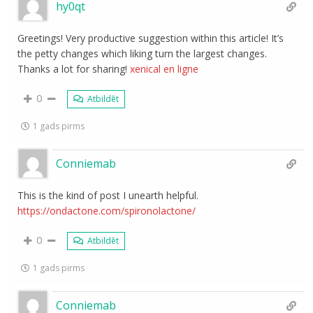
hy0qt
Greetings! Very productive suggestion within this article! It’s
the petty changes which liking turn the largest changes.
Thanks a lot for sharing!
xenical en ligne
0
Atbildēt
1 gads pirms
Conniemab
This is the kind of post I unearth helpful.
https://ondactone.com/spironolactone/
0
Atbildēt
1 gads pirms
Conniemab