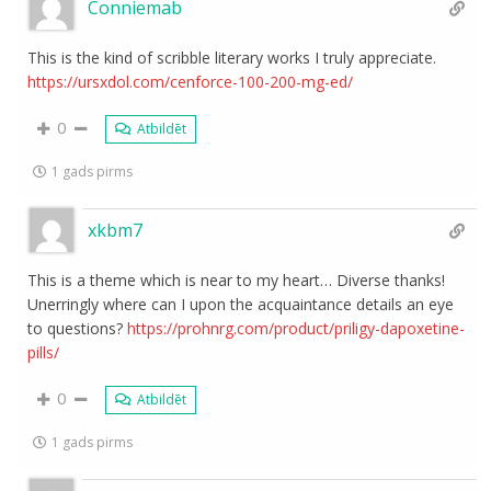
Conniemab
This is the kind of scribble literary works I truly appreciate.
https://ursxdol.com/cenforce-100-200-mg-ed/
0
Atbildēt
1 gads pirms
xkbm7
This is a theme which is near to my heart… Diverse thanks!
Unerringly where can I upon the acquaintance details an eye
to questions?
https://prohnrg.com/product/priligy-dapoxetine-
pills/
0
Atbildēt
1 gads pirms