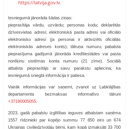
https://latvija.gov.lv
.
Iesniegumā jānorāda šādas ziņas:
pieprasītāja vārdu, uzvārdu; personas kodu; deklarētās
dzīvesvietas adresi; elektroniskā pasta adresi vai oficiālo
elektronisko adresi (ja personai ir aktivizēts oficiālās
elektroniskās adreses konts); tālruņa numuru; pabalsta
pieprasījuma gadījumā jānorāda kredītiestādes vai pasta
norēķinu sistēmas konta numuru (21 zīme). Sociālā
atbalsta pieprasītājs ar savu parakstu apliecina, ka
iesniegumā sniegtā informācija ir patiesa.
Vairāk informācijas var saņemt, zvanot uz Labklājības
departamenta bezmaksas informatīvo tālruni
+37180005055
.
2023. gadā pabalstu izglītības ieguves atbalstam saņēma
1557 rīdzinieki par kopējo summu 77 850 eiro un 674
Ukrainas civiliedzīvotāju bērni, kam kopā izmaksāti 33 700