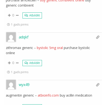
purchase amoxicillin –
buy generic combivent online
buy
generic combivent
0
Atbildēt
1 gads pirms
adqkf
zithromax generic –
bystolic 5mg oral
purchase bystolic
online
0
Atbildēt
1 gads pirms
wyx49
augmentin generic –
atbioinfo.com
buy acillin medication