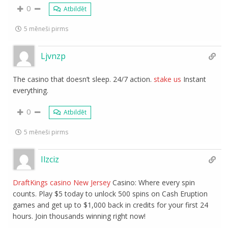
0
Atbildēt
5 mēneši pirms
Ljvnzp
The casino that doesn’t sleep. 24/7 action.
stake us
Instant
everything.
0
Atbildēt
5 mēneši pirms
Ilzciz
DraftKings casino New Jersey
Casino: Where every spin
counts. Play $5 today to unlock 500 spins on Cash Eruption
games and get up to $1,000 back in credits for your first 24
hours. Join thousands winning right now!