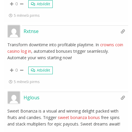
0
Atbildēt
5 mēneši pirms
Rxtnse
Transform downtime into profitable playtime. In
crowns coin
casino log in
, automated bonuses trigger seamlessly.
Automate your wins starting now!
0
Atbildēt
5 mēneši pirms
Hglous
Sweet Bonanza is a visual and winning delight packed with
fruits and candies. Trigger
sweet bonanza bonus
free spins
and stack multipliers for epic payouts. Sweet dreams await!