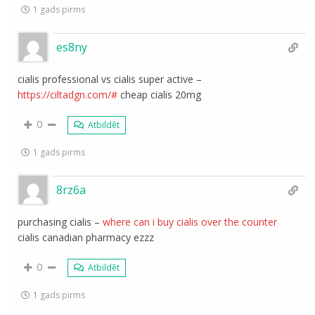
1 gads pirms
es8ny
cialis professional vs cialis super active –
https://ciltadgn.com/#
cheap cialis 20mg
0
Atbildēt
1 gads pirms
8rz6a
purchasing cialis –
where can i buy cialis over the counter
cialis canadian pharmacy ezzz
0
Atbildēt
1 gads pirms