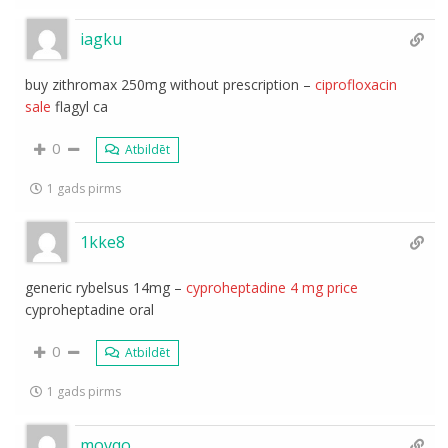
iagku
buy zithromax 250mg without prescription –
ciprofloxacin
sale
flagyl ca
0
Atbildēt
1 gads pirms
1kke8
generic rybelsus 14mg –
cyproheptadine 4 mg price
cyproheptadine oral
0
Atbildēt
1 gads pirms
movqo