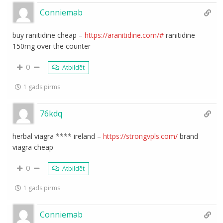
Conniemab
buy ranitidine cheap –
https://aranitidine.com/#
ranitidine
150mg over the counter
0
Atbildēt
1 gads pirms
76kdq
herbal viagra **** ireland –
https://strongvpls.com/
brand
viagra cheap
0
Atbildēt
1 gads pirms
Conniemab