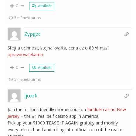
0
Atbildēt
5 mēneši pirms
Zypgzc
Stejna ucinnost, stejna kvalita, cena az o 80 % nizsi!
opravdovalekarna
0
Atbildēt
5 mēneši pirms
Jjoxrk
Join the millions friendly momentous on
fanduel casino New
Jersey
– the #1 real pelf casino app in America.
Pick up your $1000 TEASE IT AGAIN gratuity and modify
every relate, hand and rolling into official coin of the realm