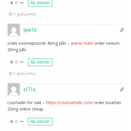
0
Atbildēt
1 gads pirms
lpw1d
order esomeprazole 40mg pills –
anexa mate
order nexium
20mg pills
0
Atbildēt
1 gads pirms
pl71q
coumadin for sale –
https://coumamide.com/
order losartan
25mg online cheap
0
Atbildēt