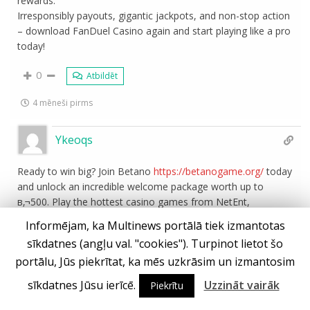
rewards.
Irresponsibly payouts, gigantic jackpots, and non-stop action
– download FanDuel Casino again and start playing like a pro
today!
0
Atbildēt
4 mēneši pirms
Ykeoqs
Ready to win big? Join Betano
https://betanogame.org/
today
and unlock an incredible welcome package worth up to
в‚¬500. Play the hottest casino games from NetEnt,
Pragmatic Play and Evolution Gaming. With fast payouts and
Informējam, ka Multinews portālā tiek izmantotas
24/7 support, your adventure starts now at Betano.
sīkdatnes (angļu val. "cookies"). Turpinot lietot šo
portālu, Jūs piekrītat, ka mēs uzkrāsim un izmantosim
0
Atbildēt
sīkdatnes Jūsu ierīcē.
Uzzināt vairāk
Piekrītu
4 mēneši pirms