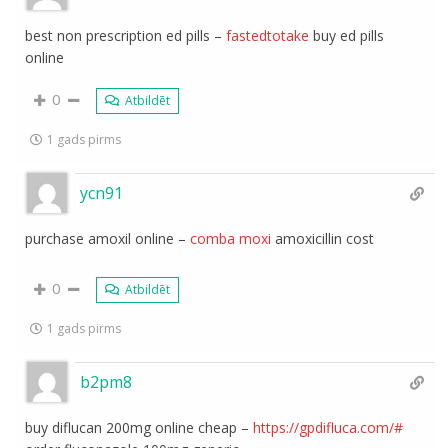
best non prescription ed pills –
fastedtotake
buy ed pills
online
0
Atbildēt
1 gads pirms
ycn91
purchase amoxil online –
comba moxi
amoxicillin cost
0
Atbildēt
1 gads pirms
b2pm8
buy diflucan 200mg online cheap –
https://gpdifluca.com/#