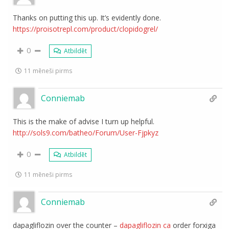
Thanks on putting this up. It’s evidently done.
https://proisotrepl.com/product/clopidogrel/
0
Atbildēt
11 mēneši pirms
Conniemab
This is the make of advise I turn up helpful.
http://sols9.com/batheo/Forum/User-Fjpkyz
0
Atbildēt
11 mēneši pirms
Conniemab
dapagliflozin over the counter –
dapagliflozin ca
order forxiga