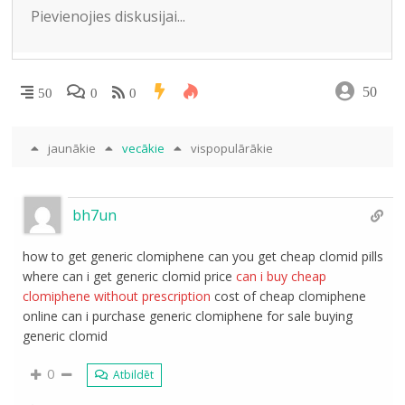
ki
50
50
0
0
jaunākie
vecākie
vispopulārākie
bh7un
how to get generic clomiphene can you get cheap clomid pills
where can i get generic clomid price
can i buy cheap
clomiphene without prescription
cost of cheap clomiphene
online can i purchase generic clomiphene for sale buying
generic clomid
0
Atbildēt