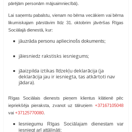
pārējām personām mājsaimniecībā).
Lai saņemtu pabalstu, vienam no bērna vecākiem vai bērna
likumiskajam pārstāvim līdz 31. oktobrim jāvēršas Rīgas
Sociālajā dienestā, kur:
jāuzrāda personu apliecinošs dokuments;
jāiesniedz rakstisks iesniegums;
jāaizpilda iztikas līdzekļu deklarācija (ja
deklarācija jau ir iesniegta, tas atkārtoti nav
jādara).
Rīgas Sociālais dienests pieņem klientus klātienē pēc
iepriekšēja pieraksta, zvanot uz tālruņiem
+37167105048
vai
+37125770080
.
Iesniegumu Rīgas Sociālajam dienestam var
iesniegt arī attālināti: