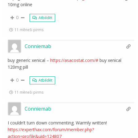
10mg online
0
Atbildēt
11 mēneši pirms
Conniemab
buy generic xenical –
https://asacostat.com/#
buy xenical
120mg pill
0
Atbildēt
11 mēneši pirms
Conniemab
I couldn’t turn down commenting. Warmly written!
https://experthax.com/forum/member.php?
action=profile&uid=124807