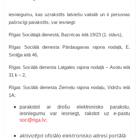
iesniegumu, kas uzrakstīts latviešu valodā un ir personas
pašrocīgi parakstīts, var iesniegt:
Rīgas Sociālajā dienestā, Baznīcas ielā 19/23 (1. stāvs),
Rīgas Sociālā dienesta Pārdaugavas rajona nodaļā, E.
Smiļģa ielā 46,
Rīgas Sociālā dienesta Latgales rajona nodaļā – Avotu ielā
31 k – 2,
Rīgas Sociālā dienesta Ziemeļu rajona nodaļu, Vidrižu ielā
1A;
parakstot ar drošu elektronisko parakstu,
iesniegumu var iesniegt, rakstot uz e-pastu
soc@riga.lv
;
aktivizējot oficiālo elektronisko adresi portālā