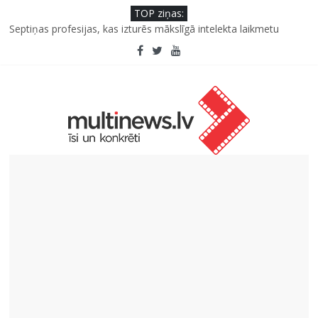
TOP ziņas:
Iniciatīvā “Daru labu dabai” aicina palīdzēt atjaunot Jašas upes
tecējumu
Septiņas profesijas, kas izturēs mākslīgā intelekta laikmetu
Ko kaķa deguns var un nevar pastāstīt par viņa veselību?
“Virši” neto peļņa pirmajā pusgadā sasniedz 4,2 miljonus eiro
Deigeļu pāris izdod otro singlu “Plkst. 3.00” no topošā albuma