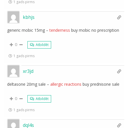
1 gads pirms
kbhjs
generic mobic 15mg –
tenderness
buy mobic no prescription
0
Atbildēt
1 gads pirms
xr3jd
deltasone 20mg sale –
allergic reactions
buy prednisone sale
0
Atbildēt
1 gads pirms
dql4s