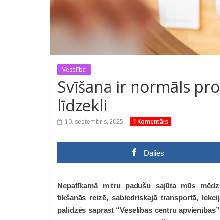
Veselība
Svīšana ir normāls pro
līdzekli
10. septembris, 2025
1 Komentārs
Dalies
Nepatīkamā mitru padušu sajūta mūs mēdz p
tikšanās reizē, sabiedriskajā transportā, lekci
palīdzēs saprast “Veselības centru apvienība