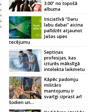
3.00” no topošā
albuma
Iniciatīvā “Daru
labu dabai” aicina
palīdzēt atjaunot
Jašas upes
tecējumu
Septiņas
profesijas, kas
izturēs mākslīgā
intelekta laikmetu
Kāpēc padomju
militāro
mantojumu ir
svarīgi izprast arī
šodien un…