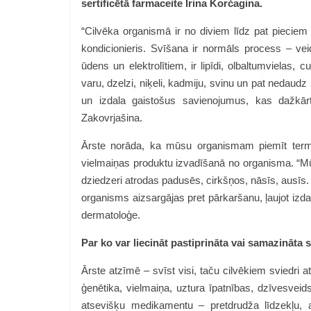
sertificētā farmaceite Irina Korčagina.
“Cilvēka organismā ir no diviem līdz pat pieciem 
kondicionieris. Svīšana ir normāls process – ve
ūdens un elektrolītiem, ir lipīdi, olbaltumvielas, 
varu, dzelzi, niķeli, kadmiju, svinu un pat nedau
un izdala gaistošus savienojumus, kas dažkār
Zakovrjašina
.
Ārste norāda, ka mūsu organismam piemīt termore
vielmaiņas produktu izvadīšanā no organisma. “Mū
dziedzeri atrodas padusēs, cirkšņos, nāsīs, ausīs. 
organisms aizsargājas pret pārkaršanu, ļaujot izda
dermatoloģe.
Par ko var liecināt pastiprināta vai samazināta
Ārste atzīmē – svīst visi, taču cilvēkiem sviedri
ģenētika, vielmaiņa, uztura īpatnības, dzīvesveids
atsevišķu medikamentu – pretdrudža līdzekļu, a