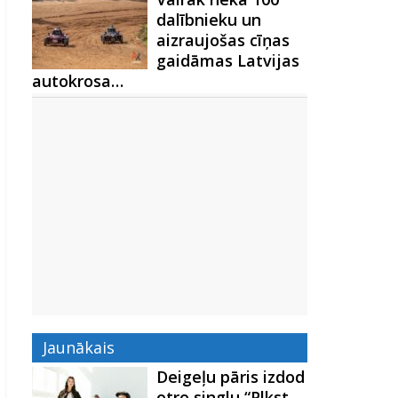
dalībnieku un
aizraujošas cīņas
gaidāmas Latvijas
autokrosa…
Jaunākais
Deigeļu pāris izdod
otro singlu “Plkst.