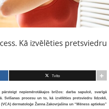
cess. Kā izvēlēties pretsviedru
Tvīto
ārsteigt nepiemērotākajos brīžos: darba sapulcē, svarīgā
jā. Svīšanas procesu un to, kā izvēlēties pretsviedru līdzekli,
s” (VCA) dermatoloģe Žanna Zakovrjašina un “Mēness aptiekas”