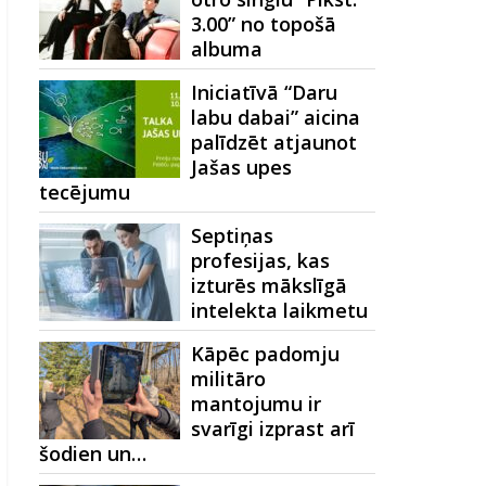
3.00” no topošā
albuma
Iniciatīvā “Daru
labu dabai” aicina
palīdzēt atjaunot
Jašas upes
tecējumu
Septiņas
profesijas, kas
izturēs mākslīgā
intelekta laikmetu
Kāpēc padomju
militāro
mantojumu ir
svarīgi izprast arī
šodien un…