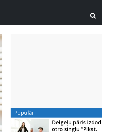
Populāri
Deigeļu pāris izdod
otro singlu “Plkst.