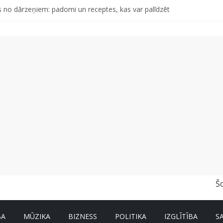
 no dārzeņiem: padomi un receptes, kas var palīdzēt
d otro singlu “Plkst. 3.00” no topošā albuma
abu dabai” aicina palīdzēt atjaunot Jašas upes tecējumu
s, kas izturēs mākslīgā intelekta laikmetu
tāro mantojumu ir svarīgi izprast arī šodien un kā to palīdz paveikt p
Š
BA
MŪZIKA
BIZNESS
POLITIKA
IZGLĪTĪBA
S