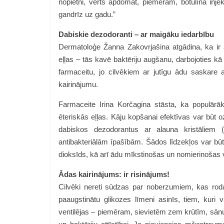
nopietni, vērts apdomāt, piemēram, botulīna inj
gandrīz uz gadu.”
Dabiskie dezodoranti – ar maigāku iedarbību
Dermatoloģe Žanna Zakovrjašina atgādina, ka ir a
eļļas – tās kavē baktēriju augšanu, darbojoties kā 
farmaceitu, jo cilvēkiem ar jutīgu ādu saskare a
kairinājumu.
Farmaceite Irina Korčagina stāsta, ka populārākā
ēteriskās eļļas. Kāju kopšanai efektīvas var būt o
dabiskos dezodorantus ar alauna kristāliem (
antibakteriālām īpašībām. Šādos līdzekļos var būt an
dioksīds, kā arī ādu mīkstinošas un nomierinošas vie
Ādas kairinājums: ir risinājums!
Cilvēki nereti sūdzas par noberzumiem, kas ro
paaugstinātu glikozes līmeni asinīs, tiem, kuri v
ventilējas – piemēram, sievietēm zem krūtīm, sānu