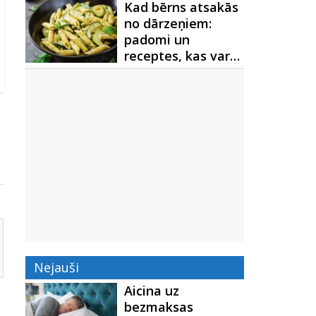
Kad bērns atsakās
no dārzeņiem:
padomi un
receptes, kas var…
Nejauši
Aicina uz
bezmaksas