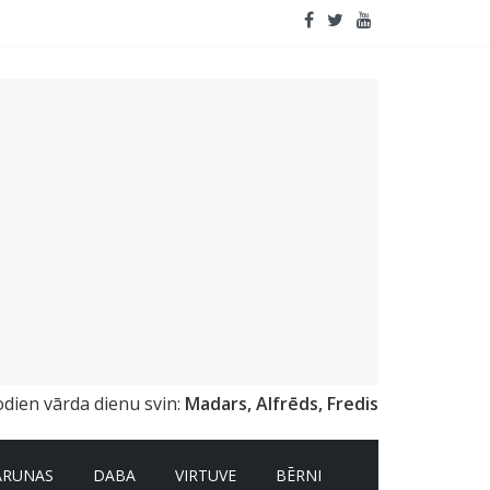
apildinātā realitāte
odien vārda dienu svin:
Madars, Alfrēds, Fredis
ARUNAS
DABA
VIRTUVE
BĒRNI