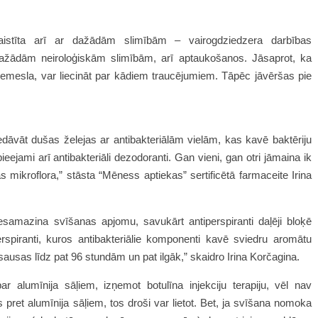
saistīta arī ar dažādām slimībām – vairogdziedzera darbības
 dažādām neiroloģiskām slimībām, arī aptaukošanos. Jāsaprot, ka
mesla, var liecināt par kādiem traucējumiem. Tāpēc jāvēršas pie
dāvāt dušas želejas ar antibakteriālām vielām, kas kavē baktēriju
jami arī antibakteriāli dezodoranti. Gan vieni, gan otri jāmaina ik
s mikroflora,” stāsta
“Mēness aptiekas” sertificētā farmaceite Irina
samazina svīšanas apjomu, savukārt antiperspiranti daļēji bloķē
erspiranti, kuros antibakteriālie komponenti kavē sviedru aromātu
sausas līdz pat 96 stundām un pat ilgāk,” skaidro Irina Korčagina.
ar alumīnija sāļiem, izņemot botulīna injekciju terapiju, vēl nav
s pret alumīnija sāļiem, tos droši var lietot. Bet, ja svīšana nomoka