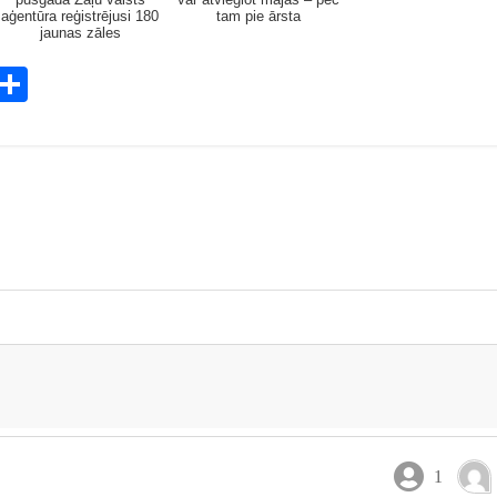
aģentūra reģistrējusi 180
tam pie ārsta
jaunas zāles
E
S
m
h
i
ar
e
1