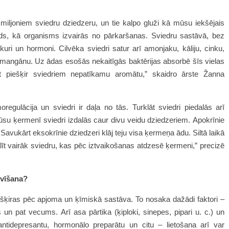
miljoniem sviedru dziedzeru, un tie kalpo gluži kā mūsu iekšējais
ids, kā organisms izvairās no pārkaršanas. Sviedru sastāvā, bez
cukuri un hormoni. Cilvēka sviedri satur arī amonjaku, kāliju, cinku,
dz mangānu. Uz ādas esošās nekaitīgās baktērijas absorbē šīs vielas
t piešķir sviedriem nepatīkamu aromātu,” skaidro ārste
Žanna
gulācija un sviedri ir daļa no tās. Turklāt sviedri piedalās arī
su ķermenī sviedri izdalās caur divu veidu dziedzeriem. Apokrīnie
Savukārt eksokrīnie dziedzeri klāj teju visa ķermeņa ādu. Siltā laikā
līt vairāk sviedru, kas pēc iztvaikošanas atdzesē ķermeni,” precizē
 svīšana?
 atšķiras pēc apjoma un ķīmiskā sastāva. To nosaka dažādi faktori –
 un pat vecums. Arī asa pārtika (ķiploki, sinepes, pipari u. c.) un
ntidepresantu, hormonālo preparātu un citu – lietošana arī var