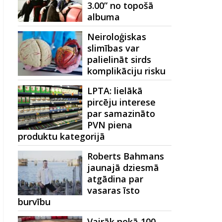
3.00” no topošā
albuma
Neiroloģiskas
slimības var
palielināt sirds
komplikāciju risku
LPTA: lielākā
pircēju interese
par samazināto
PVN piena
produktu kategorijā
Roberts Bahmans
jaunajā dziesmā
atgādina par
vasaras īsto
burvību
Vairāk nekā 100