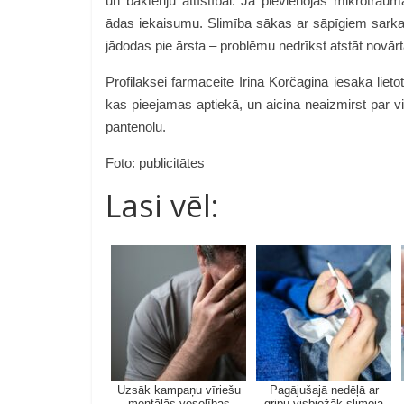
un baktēriju attīstībai. Ja pievienojas mikrotraum
ādas iekaisumu. Slimība sākas ar sāpīgiem sark
jādodas pie ārsta – problēmu nedrīkst atstāt nov
Profilaksei farmaceite Irina Korčagina iesaka liet
kas pieejamas aptiekā, un aicina neaizmirst par 
pantenolu.
Foto: publicitātes
Lasi vēl:
Uzsāk kampaņu vīriešu
Pagājušajā nedēļā ar
mentālās veselības
gripu visbiežāk slimoja