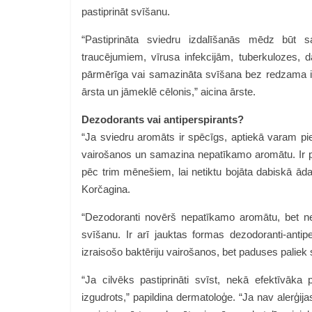
pastiprināt svīšanu.
“Pastiprināta sviedru izdalīšanās mēdz būt 
traucējumiem, vīrusa infekcijām, tuberkulozes,
pārmērīga vai samazināta svīšana bez redzama ie
ārsta un jāmeklē cēlonis,” aicina ārste.
Dezodorants vai antiperspirants?
“Ja sviedru aromāts ir spēcīgs, aptiekā varam pie
vairošanos un samazina nepatīkamo aromātu. Ir piee
pēc trim mēnešiem, lai netiktu bojāta dabiskā āda
Korčagina
.
“Dezodoranti novērš nepatīkamo aromātu, bet ne
svīšanu. Ir arī jauktas formas dezodoranti-antip
izraisošo baktēriju vairošanos, bet paduses paliek 
“Ja cilvēks pastiprināti svīst, nekā efektīvāka p
izgudrots,” papildina dermatoloģe. “Ja nav alerģija