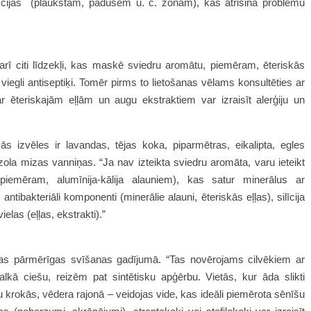
ekcijas (plaukstām, padusēm u. c. zonām), kas atrisina problēmu
rī citi līdzekļi, kas maskē sviedru aromātu, piemēram, ēteriskās
viegli antiseptiķi. Tomēr pirms to lietošanas vēlams konsultēties ar
r ēteriskajām eļļām un augu ekstraktiem var izraisīt alerģiju un
s izvēles ir lavandas, tējas koka, piparmētras, eikalipta, egles
zola mizas vanniņas. “Ja nav izteikta sviedru aromāta, varu ieteikt
piemēram, alumīnija-kālija alauniem), kas satur minerālus ar
tibakteriāli komponenti (minerālie alauni, ēteriskās eļļas), silīcija
las (eļļas, ekstrakti).”
das pārmērīgas svīšanas gadījumā. “Tas novērojams cilvēkiem ar
alkā ciešu, reizēm pat sintētisku apģērbu. Vietās, kur āda slikti
 krokās, vēdera rajonā – veidojas vide, kas ideāli piemērota sēnīšu