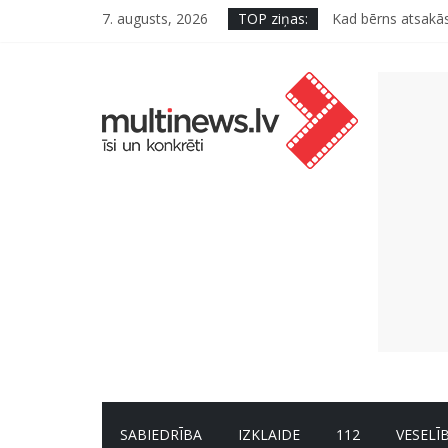
7. augusts, 2026
TOP ziņas:
Kad bērns atsakās
Deigeļu pāris izdo
Iniciatīvā “Daru l
Septiņas profesija
Kāpēc padomju mili
SABIEDRĪBA
IZKLAIDE
112
VESELĪ