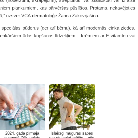
as (noberzumi, skrāpējumi), streptokoki vai stafilokoki var izraisīt
aniem plankumiem, kas pārvēršas pūslīšos. Protams, nekavējoties
ārtā,” uzsver VCA dermatoloģe Žanna Zakovrjašina.
ot speciālas pūderus (der arī bērnu), kā arī modernās cinka ziedes,
vienkāršiem ādas kopšanas līdzekļiem – krēmiem ar E vitamīnu vai
2024. gada pirmajā
Īslaicīgi muguras sāpes
pusgadā Zāļu valsts
var atvieglot mājās – pēc