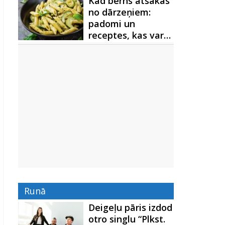
Kad bērns atsakās
no dārzeņiem:
padomi un
receptes, kas var…
Runā
Deigeļu pāris izdod
otro singlu “Plkst.