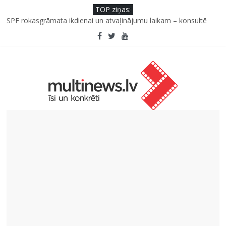
TOP ziņas:
Kad bērns atsakās no dārzeņiem: padomi un receptes, kas var
palīdzēt
SPF rokasgrāmata ikdienai un atvaļinājumu laikam – konsultē
farmaceite
Iniciatīvā “Daru labu dabai” aicina palīdzēt atjaunot Jašas upes
tecējumu
Septiņas profesijas, kas izturēs mākslīgā intelekta laikmetu
Kāpēc padomju militāro mantojumu ir svarīgi izprast arī šodien
un kā to palīdz paveikt papildinātā realitāte