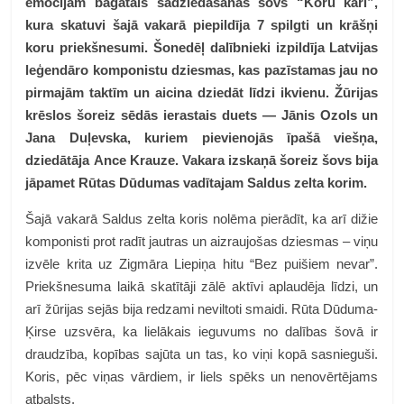
emocijām bagātais sadziedāšanās šovs “Koru kari”,
kura skatuvi šajā vakarā piepildīja 7 spilgti un krāšņi
koru priekšnesumi. Šonedēļ dalībnieki izpildīja Latvijas
leģendāro komponistu dziesmas, kas pazīstamas jau no
pirmajām taktīm un aicina dziedāt līdzi ikvienu. Žūrijas
krēslos šoreiz sēdās ierastais duets — Jānis Ozols un
Jana Duļevska, kuriem pievienojās īpašā viešņa,
dziedātāja Ance Krauze. Vakara izskaņā šoreiz šovs bija
jāpamet Rūtas Dūdumas vadītajam Saldus zelta korim.
Šajā vakarā Saldus zelta koris nolēma pierādīt, ka arī dižie
komponisti prot radīt jautras un aizraujošas dziesmas – viņu
izvēle krita uz Zigmāra Liepiņa hitu “Bez puišiem nevar”.
Priekšnesuma laikā skatītāji zālē aktīvi aplaudēja līdzi, un
arī žūrijas sejās bija redzami neviltoti smaidi. Rūta Dūduma-
Ķirse uzsvēra, ka lielākais ieguvums no dalības šovā ir
draudzība, kopības sajūta un tas, ko viņi kopā sasnieguši.
Koris, pēc viņas vārdiem, ir liels spēks un nenovērtējams
atbalsts.