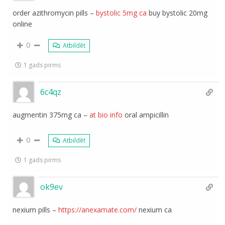
order azithromycin pills –
bystolic 5mg ca
buy bystolic 20mg
online
0
Atbildēt
1 gads pirms
6c4qz
augmentin 375mg ca –
at bio info
oral ampicillin
0
Atbildēt
1 gads pirms
ok9ev
nexium pills –
https://anexamate.com/
nexium ca