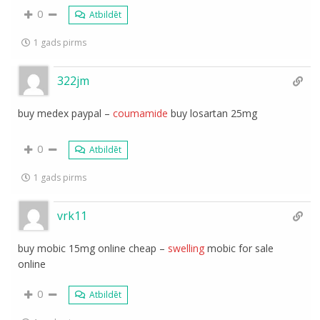
0
Atbildēt
1 gads pirms
322jm
buy medex paypal –
coumamide
buy losartan 25mg
0
Atbildēt
1 gads pirms
vrk11
buy mobic 15mg online cheap –
swelling
mobic for sale
online
0
Atbildēt