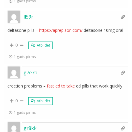
1 gads pirms
ll59r
deltasone pills –
https://apreplson.com/
deltasone 10mg oral
0
Atbildēt
1 gads pirms
g7e7o
erection problems –
fast ed to take
ed pills that work quickly
0
Atbildēt
1 gads pirms
gr8kk