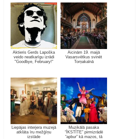
Aktieris Gerds Lapoška
Aicinām 19. maijā
veido neatkarīgu izrādi
Vasarsvētkus svinēt
"Goodbye, February!"
Torņakalnā
Liepājas interjera muzejā
Muzikālā pasaka
atklāta īru mežģīņu
“ĪKSTĪTE” pirmizrādē
izstāde
“apbur” kā mazos, tā