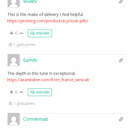
wuwtv
This is the make of delivery I find helpful.
https://prohnrg.com/product/acyclovir-pills/
0
Atbildēt
1 gads pirms
6amdv
The depth in this tune is exceptional.
https://aranitidine.com/fr/en_france_xenical/
0
Atbildēt
1 gads pirms
Conniemab