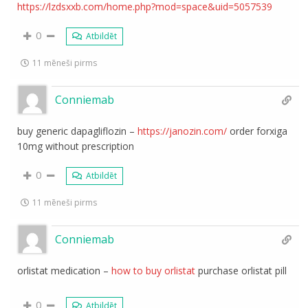
https://lzdsxxb.com/home.php?mod=space&uid=5057539
0
Atbildēt
11 mēneši pirms
Conniemab
buy generic dapagliflozin –
https://janozin.com/
order forxiga
10mg without prescription
0
Atbildēt
11 mēneši pirms
Conniemab
orlistat medication –
how to buy orlistat
purchase orlistat pill
0
Atbildēt