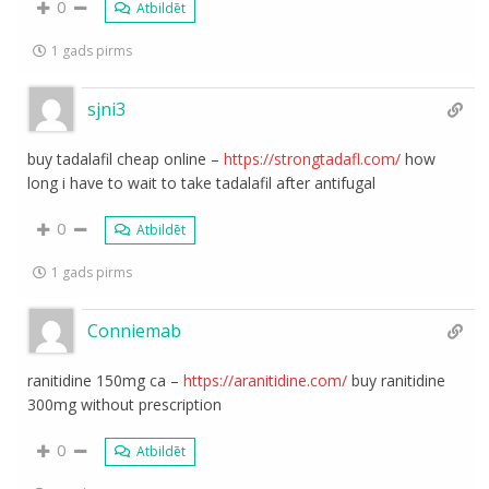
0
Atbildēt
1 gads pirms
sjni3
buy tadalafil cheap online –
https://strongtadafl.com/
how
long i have to wait to take tadalafil after antifugal
0
Atbildēt
1 gads pirms
Conniemab
ranitidine 150mg ca –
https://aranitidine.com/
buy ranitidine
300mg without prescription
0
Atbildēt