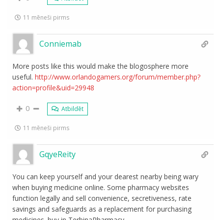
11 mēneši pirms
Conniemab
More posts like this would make the blogosphere more
useful.
http://www.orlandogamers.org/forum/member.php?
action=profile&uid=29948
0
Atbildēt
11 mēneši pirms
GqyeReity
You can keep yourself and your dearest nearby being wary
when buying medicine online. Some pharmacy websites
function legally and sell convenience, secretiveness, rate
savings and safeguards as a replacement for purchasing
medicines. buy in TerbinaPharmacy