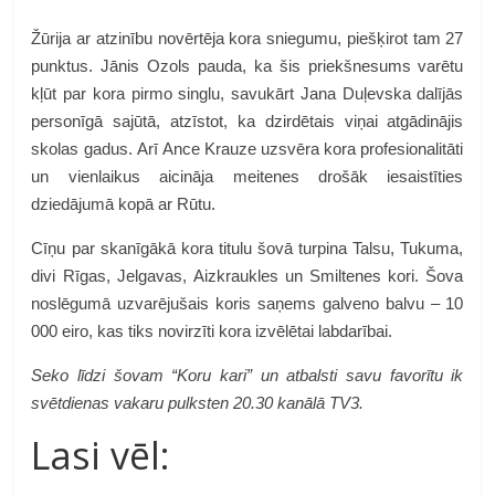
Žūrija ar atzinību novērtēja kora sniegumu, piešķirot tam 27
punktus. Jānis Ozols pauda, ka šis priekšnesums varētu
kļūt par kora pirmo singlu, savukārt Jana Duļevska dalījās
personīgā sajūtā, atzīstot, ka dzirdētais viņai atgādinājis
skolas gadus. Arī Ance Krauze uzsvēra kora profesionalitāti
un vienlaikus aicināja meitenes drošāk iesaistīties
dziedājumā kopā ar Rūtu.
Cīņu par skanīgākā kora titulu šovā turpina Talsu, Tukuma,
divi Rīgas, Jelgavas, Aizkraukles un Smiltenes kori. Šova
noslēgumā uzvarējušais koris saņems galveno balvu – 10
000 eiro, kas tiks novirzīti kora izvēlētai labdarībai.
Seko līdzi šovam “Koru kari” un atbalsti savu favorītu ik
svētdienas vakaru pulksten 20.30 kanālā TV3.
Lasi vēl: