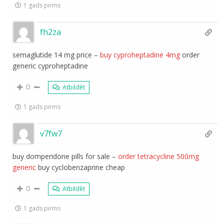
1 gads pirms
fh2za
semaglutide 14 mg price –
buy cyproheptadine 4mg
order
generic cyproheptadine
0
Atbildēt
1 gads pirms
v7fw7
buy domperidone pills for sale –
order tetracycline 500mg
generic
buy cyclobenzaprine cheap
0
Atbildēt
1 gads pirms