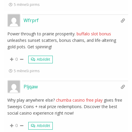
5 mēneši pirms
Wfrprf
Power through to prairie prosperity.
buffalo slot bonus
unleashes sunset scatters, bonus chains, and life-altering
gold pots. Get spinning!
0
Atbildēt
5 mēneši pirms
Pljqaw
Why play anywhere else?
chumba casino free play
gives free
Sweeps Coins + real prize redemptions. Discover the best
social casino experience right now!
0
Atbildēt