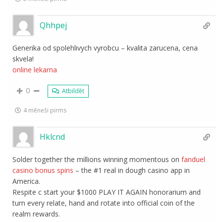
Qhhpej
Generika od spolehlivych vyrobcu – kvalita zarucena, cena
skvela!
online lekarna
0
Atbildēt
4 mēneši pirms
Hklcnd
Solder together the millions winning momentous on
fanduel
casino bonus spins
– the #1 real in dough casino app in
America.
Respite c start your $1000 PLAY IT AGAIN honorarium and
turn every relate, hand and rotate into official coin of the
realm rewards.