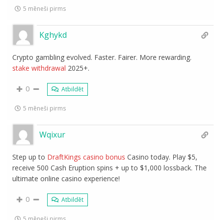
5 mēneši pirms
Kghykd
Crypto gambling evolved. Faster. Fairer. More rewarding.
stake withdrawal
2025+.
0
Atbildēt
5 mēneši pirms
Wqixur
Step up to
DraftKings casino bonus
Casino today. Play $5,
receive 500 Cash Eruption spins + up to $1,000 lossback. The
ultimate online casino experience!
0
Atbildēt
5 mēneši pirms