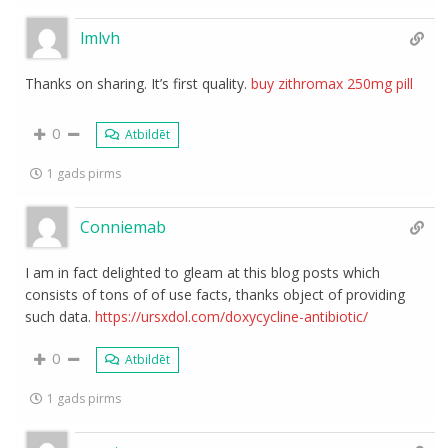
lmlvh
Thanks on sharing. It’s first quality.
buy zithromax 250mg pill
0
Atbildēt
1 gads pirms
Conniemab
I am in fact delighted to gleam at this blog posts which
consists of tons of of use facts, thanks object of providing
such data.
https://ursxdol.com/doxycycline-antibiotic/
0
Atbildēt
1 gads pirms