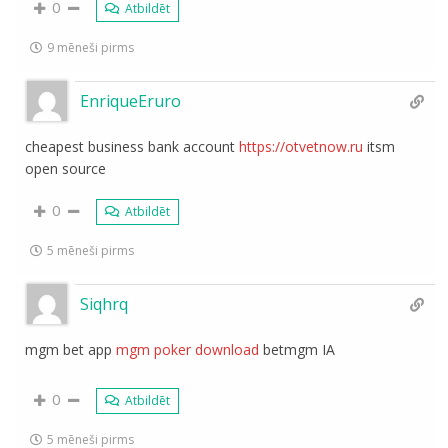
0
Atbildēt
9 mēneši pirms
EnriqueEruro
cheapest business bank account
https://otvetnow.ru
itsm
open source
0
Atbildēt
5 mēneši pirms
Siqhrq
mgm bet app
mgm poker download
betmgm IA
0
Atbildēt
5 mēneši pirms