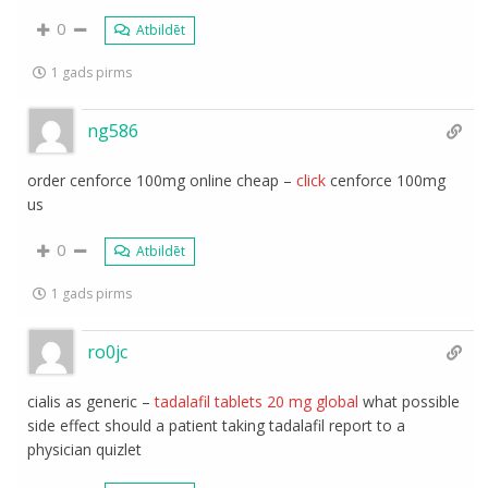
0
Atbildēt
1 gads pirms
ng586
order cenforce 100mg online cheap –
click
cenforce 100mg
us
0
Atbildēt
1 gads pirms
ro0jc
cialis as generic –
tadalafil tablets 20 mg global
what possible
side effect should a patient taking tadalafil report to a
physician quizlet