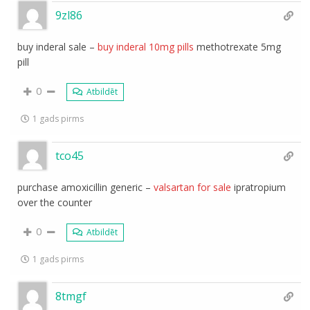
9zl86
buy inderal sale –
buy inderal 10mg pills
methotrexate 5mg
pill
0
Atbildēt
1 gads pirms
tco45
purchase amoxicillin generic –
valsartan for sale
ipratropium
over the counter
0
Atbildēt
1 gads pirms
8tmgf