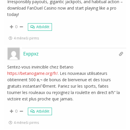
Irresponsibly payouts, gigantic jackpots, and habitual action –
download FanDuel Casino now and start playing like a pro
today!
0
Atbildēt
4 mēneši pirms
Exppxz
Sentez-vous invincible chez Betano
https://betanogame.org/fr/
. Les nouveaux utilisateurs
obtiennent 500 в‚¬ de bonus de bienvenue et des tours
gratuits instantanГ©ment. Pariez sur les sports, faites
tourner les rouleaux ou rejoignez la roulette en direct вЂ“ la
victoire est plus proche que jamais.
0
Atbildēt
4 mēneši pirms