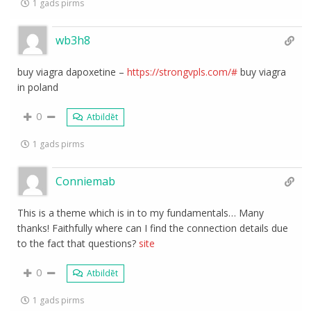
1 gads pirms
wb3h8
buy viagra dapoxetine –
https://strongvpls.com/#
buy viagra
in poland
0
Atbildēt
1 gads pirms
Conniemab
This is a theme which is in to my fundamentals… Many
thanks! Faithfully where can I find the connection details due
to the fact that questions?
site
0
Atbildēt
1 gads pirms