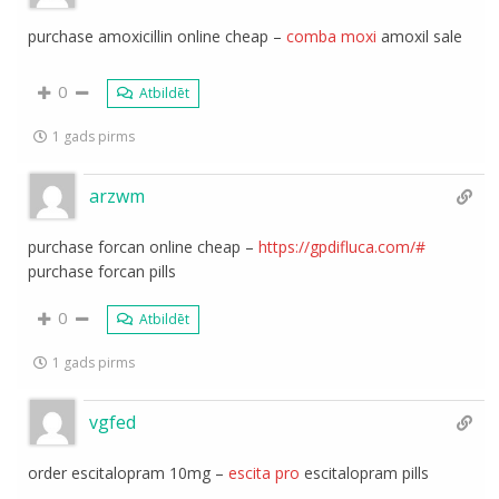
purchase amoxicillin online cheap –
comba moxi
amoxil sale
0
Atbildēt
1 gads pirms
arzwm
purchase forcan online cheap –
https://gpdifluca.com/#
purchase forcan pills
0
Atbildēt
1 gads pirms
vgfed
order escitalopram 10mg –
escita pro
escitalopram pills