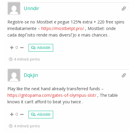
Unndir
Registre-se no Mostbet e pegue 125% extra + 220 free spins
imediatamente –
https://mostbetpt.pro/
, Mostbet: onde
cada depГіsito rende mais diversГЈo e mais chances .
0
Atbildēt
4 mēneši pirms
Dqkjin
Play like the next hand already transferred funds –
https://gntopama.com/gates-of-olympus-slot/
, The table
knows it can’t afford to beat you twice .
0
Atbildēt
4 mēneši pirms