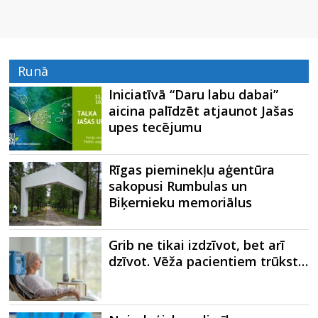
Runā
Iniciatīvā “Daru labu dabai”
aicina palīdzēt atjaunot Jašas
upes tecējumu
Rīgas pieminekļu aģentūra
sakopusi Rumbulas un
Biķernieku memoriālus
Grib ne tikai izdzīvot, bet arī
dzīvot. Vēža pacientiem trūkst…