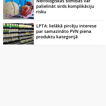
Neiroloģiskas slimības var
palielināt sirds komplikāciju
risku
LPTA: lielākā pircēju interese
par samazināto PVN piena
produktu kategorijā