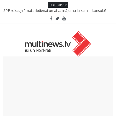
TOP ziņas:
SPF rokasgrāmata ikdienai un atvaļinājumu laikam – konsultē
farmaceite
Iniciatīvā “Daru labu dabai” aicina palīdzēt atjaunot Jašas upes
tecējumu
Septiņas profesijas, kas izturēs mākslīgā intelekta laikmetu
Kāpēc padomju militāro mantojumu ir svarīgi izprast arī šodien
un kā to palīdz paveikt papildinātā realitāte
Kad bērns atsakās no dārzeņiem: padomi un receptes, kas var
palīdzēt