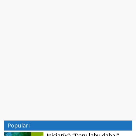
Populāri
Iniciatīvā “Daru labu dabai”