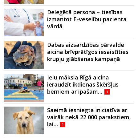
Deleģētā persona – tiesības
izmantot E-veselību pacienta
vārdā
Dabas aizsardzības pārvalde
aicina brīvprātīgos iesaistīties
krupju glābšanas kampaņā
Ielu māksla Rīgā aicina
ieraudzīt ikdienas šķēršļus
bērniem ar īpašām…
1
Saeimā iesniegta iniciatīva ar
vairāk nekā 22 000 parakstiem,
lai…
1