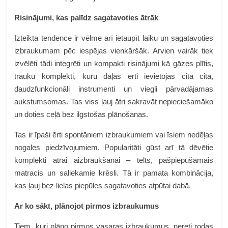
Risinājumi, kas palīdz sagatavoties ātrāk
Izteikta tendence ir vēlme arī ietaupīt laiku un sagatavoties
izbraukumam pēc iespējas vienkāršāk. Arvien vairāk tiek
izvēlēti tādi integrēti un kompakti risinājumi kā gāzes plītis,
trauku komplekti, kuru daļas ērti ievietojas cita citā,
daudzfunkcionāli instrumenti un viegli pārvadājamas
aukstumsomas. Tas viss ļauj ātri sakravāt nepieciešamāko
un doties ceļā bez ilgstošas plānošanas.
Tas ir īpaši ērti spontāniem izbraukumiem vai īsiem nedēļas
nogales piedzīvojumiem. Popularitāti gūst arī tā dēvētie
komplekti ātrai aizbraukšanai – telts, pašpiepūšamais
matracis un saliekamie krēsli. Tā ir pamata kombinācija,
kas ļauj bez lielas piepūles sagatavoties atpūtai dabā.
Ar ko sākt, plānojot pirmos izbraukumus
Tiem, kuri plāno pirmos vasaras izbraukumus, nereti rodas