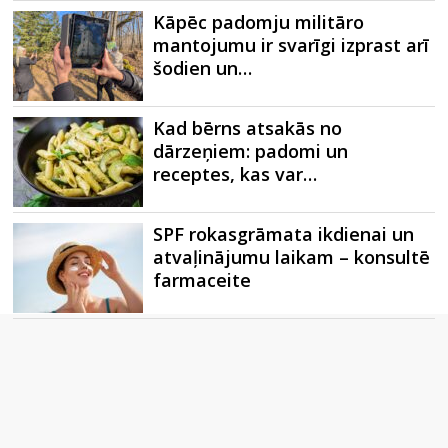
Kāpēc padomju militāro
mantojumu ir svarīgi izprast arī
šodien un…
Kad bērns atsakās no
dārzeņiem: padomi un
receptes, kas var…
SPF rokasgrāmata ikdienai un
atvaļinājumu laikam – konsultē
farmaceite