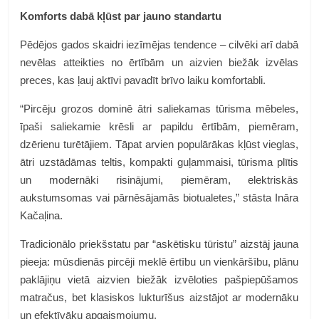
Komforts dabā kļūst par jauno standartu
Pēdējos gados skaidri iezīmējas tendence – cilvēki arī dabā
nevēlas atteikties no ērtībām un aizvien biežāk izvēlas
preces, kas ļauj aktīvi pavadīt brīvo laiku komfortabli.
“Pircēju grozos dominē ātri saliekamas tūrisma mēbeles,
īpaši saliekamie krēsli ar papildu ērtībām, piemēram,
dzērienu turētājiem. Tāpat arvien populārākas kļūst vieglas,
ātri uzstādāmas teltis, kompakti guļammaisi, tūrisma plītis
un modernāki risinājumi, piemēram, elektriskās
aukstumsomas vai pārnēsājamās biotualetes,” stāsta Ināra
Kačaļina.
Tradicionālo priekšstatu par “askētisku tūristu” aizstāj jauna
pieeja: mūsdienās pircēji meklē ērtību un vienkāršību, plānu
paklājiņu vietā aizvien biežāk izvēloties pašpiepūšamos
matračus, bet klasiskos lukturīšus aizstājot ar modernāku
un efektīvāku apgaismojumu.