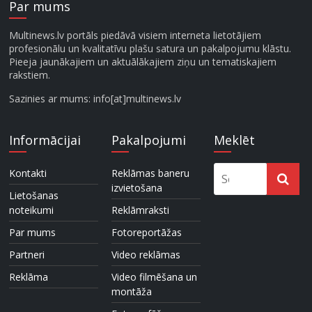
Par mums
Multinews.lv portāls piedāvā visiem interneta lietotājiem
profesionālu un kvalitatīvu plašu satura un pakalpojumu klāstu.
Pieeja jaunākajiem un aktuālākajiem ziņu un tematiskajiem
rakstiem.
Sazinies ar mums: info[at]multinews.lv
Informācijai
Pakalpojumi
Meklēt
Kontakti
Reklāmas baneru
izvietošana
Lietošanas
noteikumi
Reklāmraksti
Par mums
Fotoreportāžas
Partneri
Video reklāmas
Reklāma
Video filmēšana un
montāža