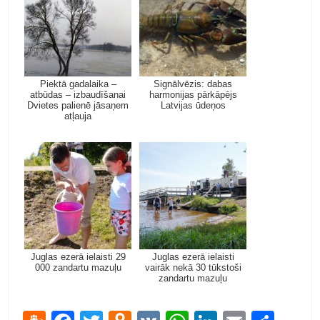
Piektā gadalaika –
Signālvēzis: dabas
atbūdas – izbaudīšanai
harmonijas pārkāpējs
Dvietes palienē jāsaņem
Latvijas ūdeņos
atļauja
Juglas ezerā ielaisti 29
Juglas ezerā ielaisti
000 zandartu mazuļu
vairāk nekā 30 tūkstoši
zandartu mazuļu