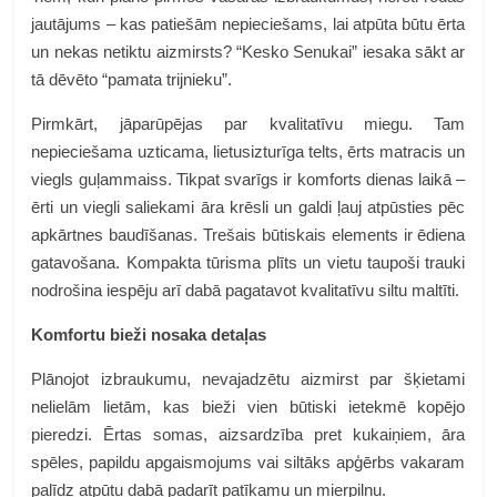
jautājums – kas patiešām nepieciešams, lai atpūta būtu ērta
un nekas netiktu aizmirsts? “Kesko Senukai” iesaka sākt ar
tā dēvēto “pamata trijnieku”.
Pirmkārt, jāparūpējas par kvalitatīvu miegu. Tam
nepieciešama uzticama, lietusizturīga telts, ērts matracis un
viegls guļammaiss. Tikpat svarīgs ir komforts dienas laikā –
ērti un viegli saliekami āra krēsli un galdi ļauj atpūsties pēc
apkārtnes baudīšanas. Trešais būtiskais elements ir ēdiena
gatavošana. Kompakta tūrisma plīts un vietu taupoši trauki
nodrošina iespēju arī dabā pagatavot kvalitatīvu siltu maltīti.
Komfortu bieži nosaka detaļas
Plānojot izbraukumu, nevajadzētu aizmirst par šķietami
nelielām lietām, kas bieži vien būtiski ietekmē kopējo
pieredzi. Ērtas somas, aizsardzība pret kukaiņiem, āra
spēles, papildu apgaismojums vai siltāks apģērbs vakaram
palīdz atpūtu dabā padarīt patīkamu un mierpilnu.