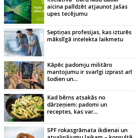
aicina palīdzēt atjaunot Jašas
upes tecējumu
Septiņas profesijas, kas izturēs
mākslīgā intelekta laikmetu
Kāpēc padomju militāro
mantojumu ir svarīgi izprast arī
šodien un…
Kad bērns atsakās no
dārzeņiem: padomi un
receptes, kas var…
SPF rokasgrāmata ikdienai un
atvaļinājumu laikam – konsultē