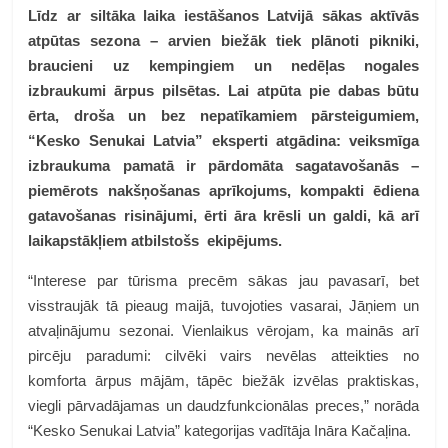
Līdz ar siltāka laika iestāšanos Latvijā sākas aktīvās
atpūtas sezona – arvien biežāk tiek plānoti pikniki,
braucieni uz kempingiem un nedēļas nogales
izbraukumi ārpus pilsētas. Lai atpūta pie dabas būtu
ērta, droša un bez nepatīkamiem pārsteigumiem,
“Kesko Senukai Latvia” eksperti atgādina: veiksmīga
izbraukuma pamatā ir pārdomāta sagatavošanās –
piemērots nakšņošanas aprīkojums, kompakti ēdiena
gatavošanas risinājumi, ērti āra krēsli un galdi, kā arī
laikapstākļiem atbilstošs ekipējums.
“Interese par tūrisma precēm sākas jau pavasarī, bet
visstraujāk tā pieaug maijā, tuvojoties vasarai, Jāņiem un
atvaļinājumu sezonai. Vienlaikus vērojam, ka mainās arī
pircēju paradumi: cilvēki vairs nevēlas atteikties no
komforta ārpus mājām, tāpēc biežāk izvēlas praktiskas,
viegli pārvadājamas un daudzfunkcionālas preces,” norāda
“Kesko Senukai Latvia” kategorijas vadītāja Ināra Kačaļina.