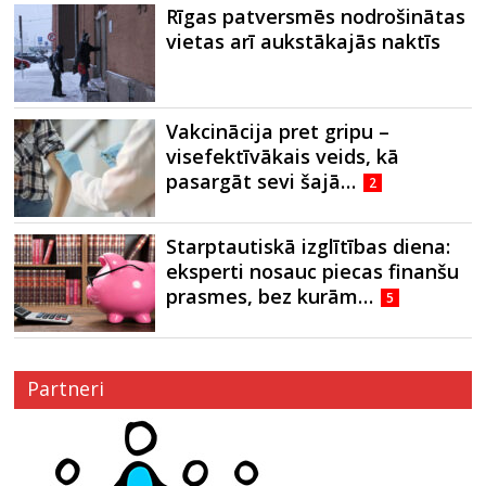
Rīgas patversmēs nodrošinātas
vietas arī aukstākajās naktīs
Vakcinācija pret gripu –
visefektīvākais veids, kā
pasargāt sevi šajā…
2
Starptautiskā izglītības diena:
eksperti nosauc piecas finanšu
prasmes, bez kurām…
5
Partneri