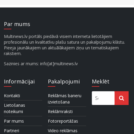
Par mums
Multinews.lv portāls piedāvā visiem interneta lietotājiem
profesionālu un kvalitatīvu plašu satura un pakalpojumu klāstu.
Pieeja jaunākajiem un aktuālākajiem ziņu un tematiskajiem
rakstiem.
Sazinies ar mums: info[at]multinews.lv
Informācijai
Pakalpojumi
Meklēt
Kontakti
Reklāmas baneru
izvietošana
Lietošanas
noteikumi
Reklāmraksti
Par mums
Fotoreportāžas
Partneri
Video reklāmas