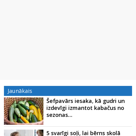
Jaunākais
Šefpavārs iesaka, kā gudri un
izdevīgi izmantot kabačus no
sezonas…
5 svarīgi soļi, lai bērns skolā