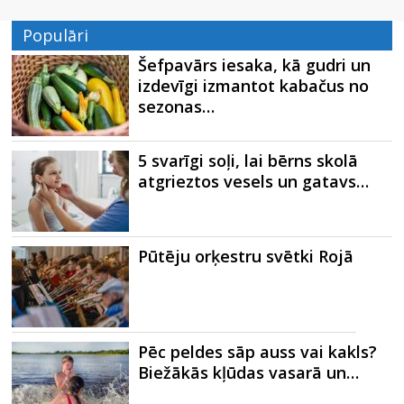
Populāri
Šefpavārs iesaka, kā gudri un
izdevīgi izmantot kabačus no
sezonas…
5 svarīgi soļi, lai bērns skolā
atgrieztos vesels un gatavs…
Pūtēju orķestru svētki Rojā
Pēc peldes sāp auss vai kakls?
Biežākās kļūdas vasarā un…