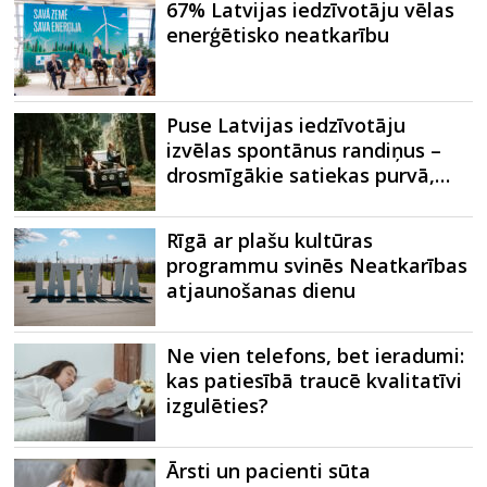
67% Latvijas iedzīvotāju vēlas
enerģētisko neatkarību
Puse Latvijas iedzīvotāju
izvēlas spontānus randiņus –
drosmīgākie satiekas purvā,…
Rīgā ar plašu kultūras
programmu svinēs Neatkarības
atjaunošanas dienu
Ne vien telefons, bet ieradumi:
kas patiesībā traucē kvalitatīvi
izgulēties?
Ārsti un pacienti sūta