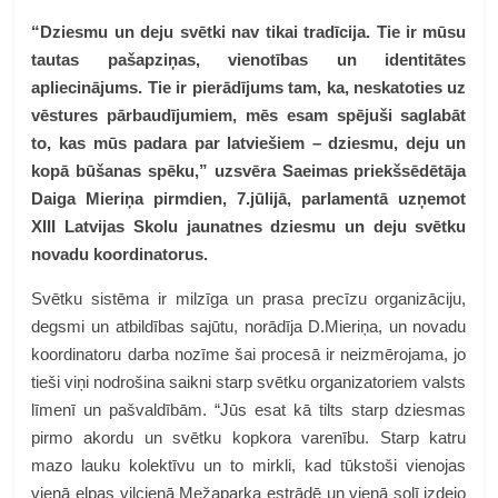
“Dziesmu un deju svētki nav tikai tradīcija. Tie ir mūsu
tautas pašapziņas, vienotības un identitātes
apliecinājums. Tie ir pierādījums tam, ka, neskatoties uz
vēstures pārbaudījumiem, mēs esam spējuši saglabāt
to, kas mūs padara par latviešiem – dziesmu, deju un
kopā būšanas spēku,” uzsvēra Saeimas priekšsēdētāja
Daiga Mieriņa pirmdien, 7.jūlijā, parlamentā uzņemot
XIII Latvijas Skolu jaunatnes dziesmu un deju svētku
novadu koordinatorus.
Svētku sistēma ir milzīga un prasa precīzu organizāciju,
degsmi un atbildības sajūtu, norādīja D.Mieriņa, un novadu
koordinatoru darba nozīme šai procesā ir neizmērojama, jo
tieši viņi nodrošina saikni starp svētku organizatoriem valsts
līmenī un pašvaldībām. “Jūs esat kā tilts starp dziesmas
pirmo akordu un svētku kopkora varenību. Starp katru
mazo lauku kolektīvu un to mirkli, kad tūkstoši vienojas
vienā elpas vilcienā Mežaparka estrādē un vienā solī izdejo