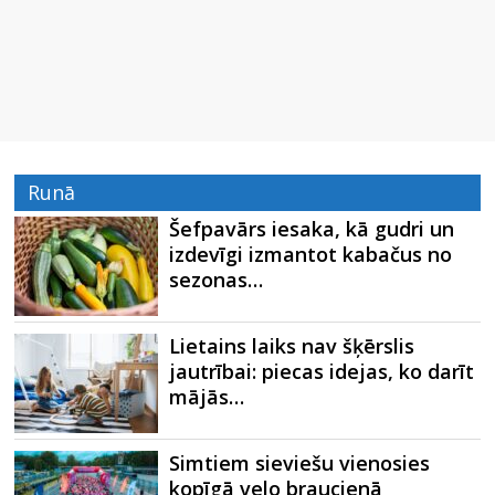
Runā
Šefpavārs iesaka, kā gudri un
izdevīgi izmantot kabačus no
sezonas…
Lietains laiks nav šķērslis
jautrībai: piecas idejas, ko darīt
mājās…
Simtiem sieviešu vienosies
kopīgā velo braucienā