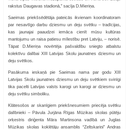
rakstus Daugavas stadionā,” sacīja D.Mieriņa.
Saeimas priekšsēdētāja pateicās ikvienam koordinatoram
par nesavtīgo darbu dziesmu un deju svētku – tradīcijas,
kas jaunajai paaudzei iemāca cienīt mūsu kultūras
mantojumu un raisa patiesu mīlestību pret Latviju, – norisē.
Tāpat D.Mieriņa novērtēja pašvaldību sniegto atbalstu
kolektīvu dalībai XIII Latvijas Skolu jaunatnes dziesmu un
deju svētkos.
Pasākuma ieskaņā pie Saeimas nama par godu XIII
Latvijas Skolu jaunatnes dziesmu un deju svētkiem svinīgi
tika pacelti Latvijas valsts karogi un karogi ar dziesmu un
deju svētku simboliku.
Klātesošos ar skanīgiem priekšnesumiem priecēja svētku
dalībnieki – Pāvula Jurjāna Rīgas Mūzikas skolas pūtēju
orķestris diriģenta Māra Martinsona vadībā un
Juglas
Mūzikas skolas koklētāju ansamblis “Zeltskariņi” Andras