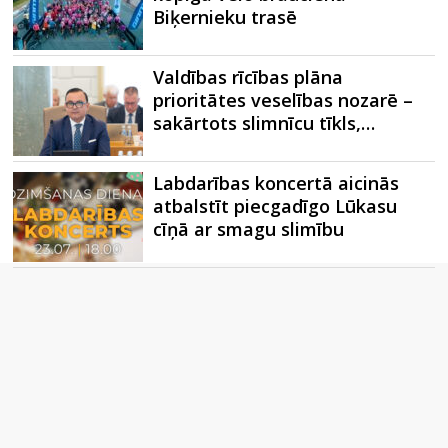
Biķernieku trasē
Valdības rīcības plāna
prioritātes veselības nozarē –
sakārtots slimnīcu tīkls,…
Labdarības koncertā aicinās
atbalstīt piecgadīgo Lūkasu
cīņā ar smagu slimību