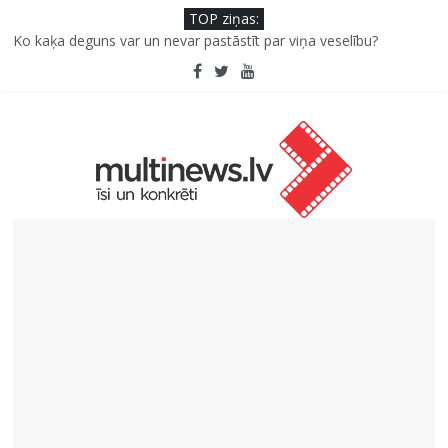
TOP ziņas:
Ko kaķa deguns var un nevar pastāstīt par viņa veselību?
Šefpavārs iesaka, kā gudri un izdevīgi izmantot kabačus no
sezonas sākuma līdz pat ziemai
5 svarīgi soļi, lai bērns skolā atgrieztos vesels un gatavs
mācībām
Pūtēju orķestru svētki Rojā
Pēc peldes sāp auss vai kakls? Biežākās kļūdas vasarā un kā no
tām izvairīties