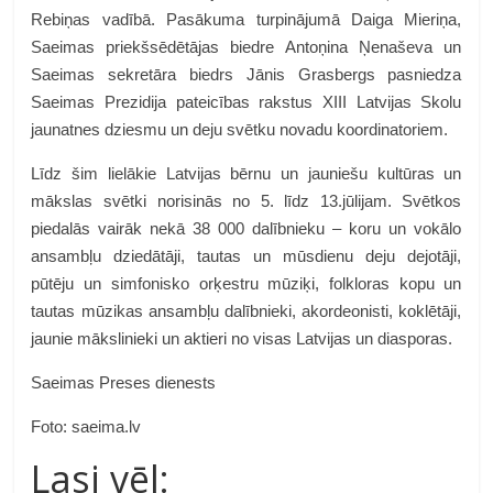
Rebiņas vadībā. Pasākuma turpinājumā Daiga Mieriņa,
Saeimas priekšsēdētājas biedre Antoņina Ņenaševa un
Saeimas sekretāra biedrs Jānis Grasbergs pasniedza
Saeimas Prezidija pateicības rakstus XIII Latvijas Skolu
jaunatnes dziesmu un deju svētku novadu koordinatoriem.
Līdz šim lielākie Latvijas bērnu un jauniešu kultūras un
mākslas svētki norisinās no 5. līdz 13.jūlijam. Svētkos
piedalās vairāk nekā 38 000 dalībnieku – koru un vokālo
ansambļu dziedātāji, tautas un mūsdienu deju dejotāji,
pūtēju un simfonisko orķestru mūziķi, folkloras kopu un
tautas mūzikas ansambļu dalībnieki, akordeonisti, koklētāji,
jaunie mākslinieki un aktieri no visas Latvijas un diasporas.
Saeimas Preses dienests
Foto: saeima.lv
Lasi vēl: