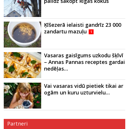
palīdz sakopt Rīgas kokus
Ķīšezerā ielaisti gandrīz 23 000
zandartu mazuļu
1
Vasaras gaisīgums uzkodu šķīvī
– Annas Pannas receptes gardai
nedēļas…
Vai vasaras vidū pietiek tikai ar
ogām un kuru uzturvielu…
Partneri