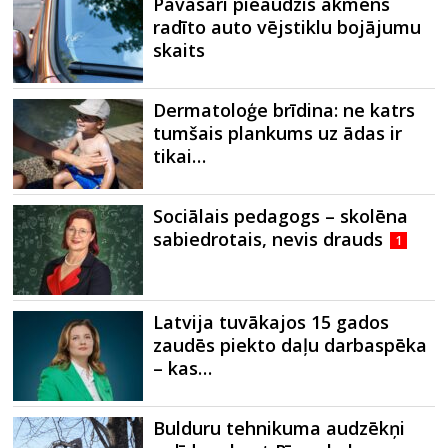
Pavasarī pieaudzis akmens
radīto auto vējstiklu bojājumu
skaits
Dermatoloģe brīdina: ne katrs
tumšais plankums uz ādas ir
tikai…
Sociālais pedagogs – skolēna
sabiedrotais, nevis drauds
1
Latvija tuvākajos 15 gados
zaudēs piekto daļu darbaspēka
– kas…
Bulduru tehnikuma audzēkņi