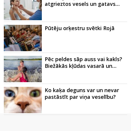
atgrieztos vesels un gatavs…
Pūtēju orķestru svētki Rojā
Pēc peldes sāp auss vai kakls?
Biežākās kļūdas vasarā un…
Ko kaķa deguns var un nevar
pastāstīt par viņa veselību?