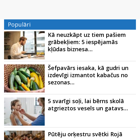
Populāri
Kā neuzkāpt uz tiem pašiem
grābekļiem: 5 iespējamās
kļūdas biznesa…
Šefpavārs iesaka, kā gudri un
izdevīgi izmantot kabačus no
sezonas…
5 svarīgi soļi, lai bērns skolā
atgrieztos vesels un gatavs…
Pūtēju orķestru svētki Rojā