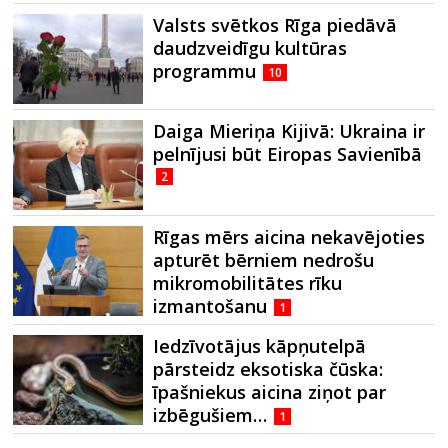
Valsts svētkos Rīga piedāvā
daudzveidīgu kultūras
programmu
10
Daiga Mieriņa Kijivā: Ukraina ir
pelnījusi būt Eiropas Savienībā
2
Rīgas mērs aicina nekavējoties
apturēt bērniem nedrošu
mikromobilitātes rīku
izmantošanu
1
Iedzīvotājus kāpņutelpā
pārsteidz eksotiska čūska:
īpašniekus aicina ziņot par
izbēgušiem…
1