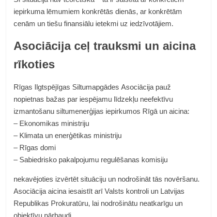
iepirkuma lēmumiem konkrētās dienās, ar konkrētām
cenām un tiešu finansiālu ietekmi uz iedzīvotājiem.
Asociācija ceļ trauksmi un aicina
rīkoties
Rīgas Ilgtspējīgas Siltumapgādes Asociācija pauž
nopietnas bažas par iespējamu līdzekļu neefektīvu
izmantošanu siltumenerģijas iepirkumos Rīgā un aicina:
– Ekonomikas ministriju
– Klimata un enerģētikas ministriju
– Rīgas domi
– Sabiedrisko pakalpojumu regulēšanas komisiju
nekavējoties izvērtēt situāciju un nodrošināt tās novēršanu.
Asociācija aicina iesaistīt arī Valsts kontroli un Latvijas
Republikas Prokuratūru, lai nodrošinātu neatkarīgu un
objektīvu pārbaudi.