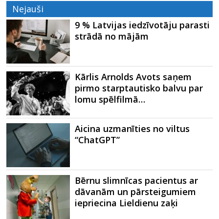
Nejauši
9 % Latvijas iedzīvotāju parasti
strādā no mājām
Kārlis Arnolds Avots saņem
pirmo starptautisko balvu par
lomu spēlfilmā…
Aicina uzmanīties no viltus
“ChatGPT”
Bērnu slimnīcas pacientus ar
dāvanām un pārsteigumiem
iepriecina Lieldienu zaķi