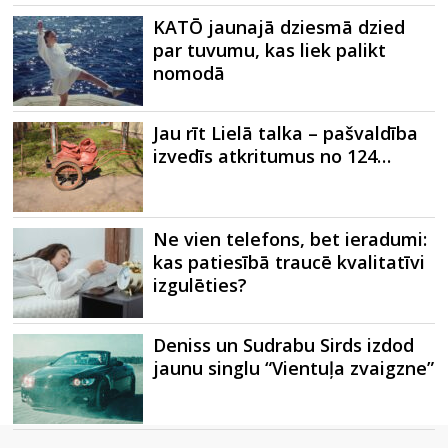
KATŌ jaunajā dziesmā dzied
par tuvumu, kas liek palikt
nomodā
Jau rīt Lielā talka – pašvaldība
izvedīs atkritumus no 124…
Ne vien telefons, bet ieradumi:
kas patiesībā traucē kvalitatīvi
izgulēties?
Deniss un Sudrabu Sirds izdod
jaunu singlu “Vientuļa zvaigzne”