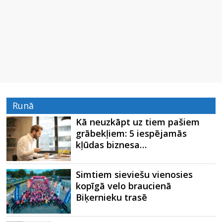
Runā
Kā neuzkāpt uz tiem pašiem
grābekļiem: 5 iespējamās
kļūdas biznesa…
Simtiem sieviešu vienosies
kopīgā velo braucienā
Biķernieku trasē