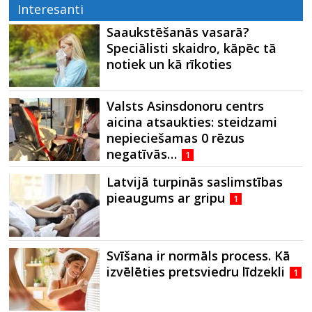
Interesanti
Saaukstēšanās vasarā?
Speciālisti skaidro, kāpēc tā
notiek un kā rīkoties
Valsts Asinsdonoru centrs
aicina atsaukties: steidzami
nepieciešamas 0 rēzus
negatīvās…
1
Latvijā turpinās saslimstības
pieaugums ar gripu
1
Svīšana ir normāls process. Kā
izvēlēties pretsviedru līdzekli
1