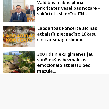
Valdības rīcības plāna
prioritātes veselības nozarē –
sakārtots slimnīcu tīkls,…
Labdarības koncertā aicinās
atbalstīt piecgadīgo Lūkasu
cīņā ar smagu slimību
300 rīdzinieku ģimenes jau
saņēmušas bezmaksas
emocionālo atbalstu pēc
mazuļa…