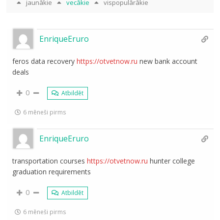
jaunākie
vecākie
vispopulārākie
EnriqueEruro
feros data recovery
https://otvetnow.ru
new bank account
deals
0
Atbildēt
6 mēneši pirms
EnriqueEruro
transportation courses
https://otvetnow.ru
hunter college
graduation requirements
0
Atbildēt
6 mēneši pirms