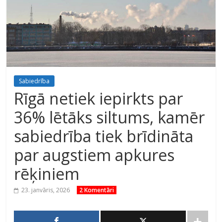
Sabiedrība
Rīgā netiek iepirkts par
36% lētāks siltums, kamēr
sabiedrība tiek brīdināta
par augstiem apkures
rēķiniem
23. janvāris, 2026
2 Komentāri