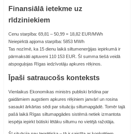
Finansiālā ietekme uz
rīdziniekiem
Cenu starpība: 69,81 – 50,99 = 18,82 EUR/MWh
Neiepirktā apjoma starpība: 5853 MWh
Tas nozīmē, ka 15 dienu laikā siltumenerģijas iepirkumā ir
pārmaksāti aptuveni 110 153 EUR. Šī summa tiešā veidā
atspoguļojas Rīgas iedzīvotāju apkures rēķinos.
Īpaši satraucošs konteksts
Vienlaikus Ekonomikas ministrs publiski brīdina par
gaidāmiem augstiem apkures rēķiniem janvārī un rosina
sasaukt ārkārtas sēdi par situāciju siltumapgādē. Tomēr tajā
pašā laikā Rīgas siltumapgādes sistēmā netiek izmantota
iespēja iepirkt būtiski lētāku siltumu no vietējā ražotāja.
Šī situācija nav teorētiska – tā ir saistīta ar konkrētiem