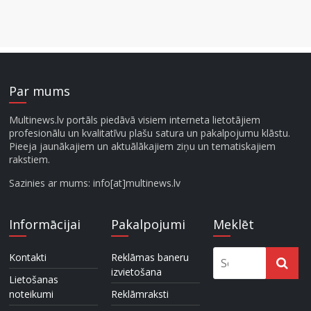
Par mums
Multinews.lv portāls piedāvā visiem interneta lietotājiem
profesionālu un kvalitatīvu plašu satura un pakalpojumu klāstu.
Pieeja jaunākajiem un aktuālākajiem ziņu un tematiskajiem
rakstiem.
Sazinies ar mums: info[at]multinews.lv
Informācijai
Pakalpojumi
Meklēt
Kontakti
Reklāmas baneru
izvietošana
Lietošanas
noteikumi
Reklāmraksti