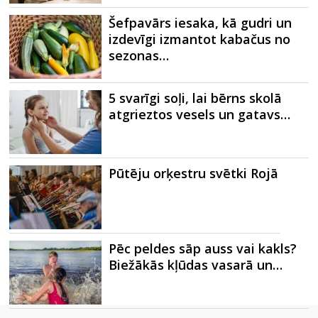
Šefpavārs iesaka, kā gudri un
izdevīgi izmantot kabačus no
sezonas…
5 svarīgi soļi, lai bērns skolā
atgrieztos vesels un gatavs…
Pūtēju orķestru svētki Rojā
Pēc peldes sāp auss vai kakls?
Biežākās kļūdas vasarā un…