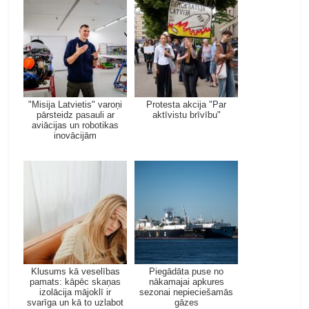
"Misija Latvietis" varoņi
Protesta akcija "Par
pārsteidz pasauli ar
aktīvistu brīvību"
aviācijas un robotikas
inovācijām
Klusums kā veselības
Piegādāta puse no
pamats: kāpēc skaņas
nākamajai apkures
izolācija mājoklī ir
sezonai nepieciešamās
svarīga un kā to uzlabot
gāzes