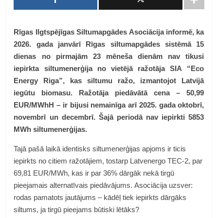
Rīgas Ilgtspējīgas Siltumapgādes Asociācija informē, ka
2026. gada janvārī Rīgas siltumapgādes sistēmā 15
dienas no pirmajām 23 mēneša dienām nav tikusi
iepirkta siltumenerģija no vietējā ražotāja SIA “Eco
Energy Riga”, kas siltumu ražo, izmantojot Latvijā
iegūtu biomasu. Ražotāja piedāvātā cena – 50,99
EUR/MWhH – ir bijusi nemainīga arī 2025. gada oktobrī,
novembrī un decembrī. Šajā periodā nav iepirkti 5853
MWh siltumenerģijas.
Tajā pašā laikā identisks siltumenerģijas apjoms ir ticis
iepirkts no citiem ražotājiem, tostarp Latvenergo TEC-2, par
69,81 EUR/MWh, kas ir par 36% dārgāk nekā tirgū
pieejamais alternatīvais piedāvājums. Asociācija uzsver:
rodas pamatots jautājums – kādēļ tiek iepirkts dārgāks
siltums, ja tirgū pieejams būtiski lētāks?