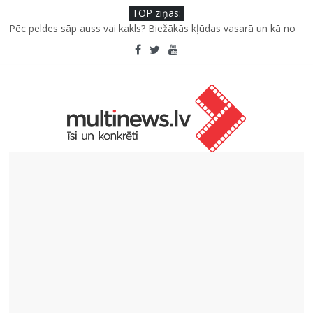
TOP ziņas:
Pēc peldes sāp auss vai kakls? Biežākās kļūdas vasarā un kā no
tām izvairīties
Kā neuzkāpt uz tiem pašiem grābekļiem: 5 iespējamās kļūdas
biznesa izaugsmē
Šefpavārs iesaka, kā gudri un izdevīgi izmantot kabačus no
sezonas sākuma līdz pat ziemai
5 svarīgi soļi, lai bērns skolā atgrieztos vesels un gatavs
mācībām
Pūtēju orķestru svētki Rojā