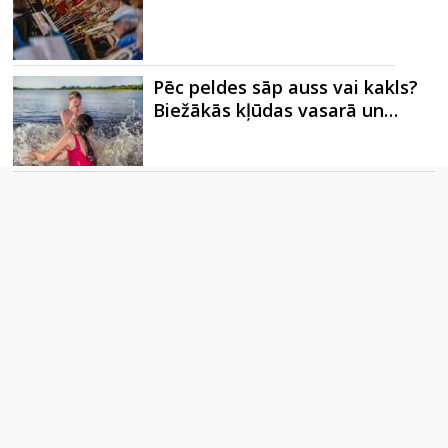
Pēc peldes sāp auss vai kakls?
Biežākās kļūdas vasarā un…