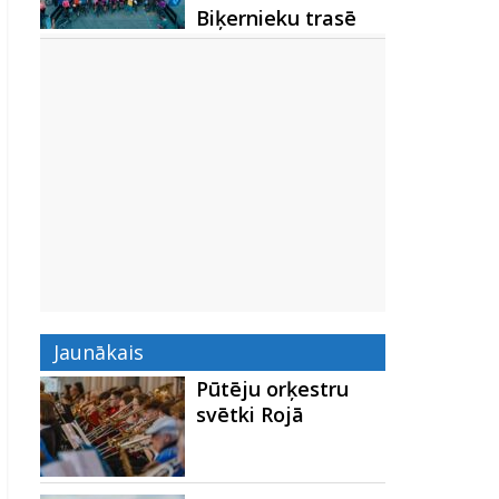
Biķernieku trasē
Jaunākais
Pūtēju orķestru
svētki Rojā