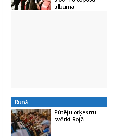
albuma
Runā
Pūtēju orķestru
svētki Rojā