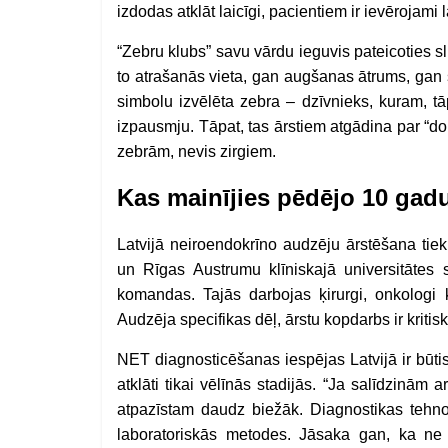
izdodas atklāt laicīgi, pacientiem ir ievērojami 
“
Zebru klubs” savu vārdu ieguvis pateicoties sl
to atrašanās vieta, gan augšanas ātrums, gan 
simbolu izvēlēta zebra – dzīvnieks, kuram, t
izpausmju. Tāpat, tas ārstiem atgādina par “
zebrām, nevis zirgiem.
Kas mainījies pēdējo 10 gadu
Latvijā neiroendokrīno audzēju ārstēšana tiek
un Rīgas Austrumu klīniskajā universitātes s
komandas. Tajās darbojas ķirurgi, onkologi ķīm
Audzēja specifikas dēļ, ārstu kopdarbs ir kritis
NET diagnosticēšanas iespējas Latvijā ir būti
atklāti tikai vēlīnās stadijās. “Ja salīdzinā
atpazīstam daudz biežāk. Diagnostikas tehno
laboratoriskās metodes. Jāsaka gan, ka ne 