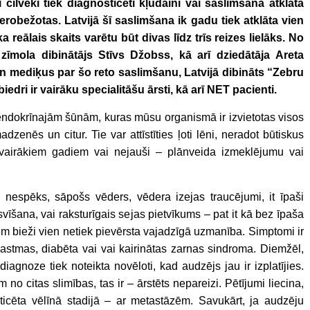
cilvēki tiek diagnosticēti kļūdaini vai saslimšana atklāta
ierobežotas. Latvijā šī saslimšana ik gadu tiek atklāta vien
ka reālais skaits varētu būt divas līdz trīs reizes lielāks. No
īmola dibinātājs Stīvs Džobss, kā arī dziedātāja Areta
 un mediķus par šo reto saslimšanu, Latvijā dibināts “Zebru
edri ir vairāku specialitāšu ārsti, kā arī NET pacienti.
endokrīnajām šūnām, kuras mūsu organismā ir izvietotas visos
enēs un citur. Tie var attīstīties ļoti lēni, neradot būtiskus
ēc vairākiem gadiem vai nejauši – plānveida izmeklējumu vai
nespēks, sāpošs vēders, vēdera izejas traucējumi, it īpaši
vīšana, vai raksturīgais sejas pietvīkums – pat it kā bez īpaša
tiem bieži vien netiek pievērsta vajadzīgā uzmanība. Simptomi ir
astmas, diabēta vai vai kairinātas zarnas sindroma. Diemžēl,
agnoze tiek noteikta novēloti, kad audzējs jau ir izplatījies.
no citas slimības, tas ir – ārstēts nepareizi. Pētījumi liecina,
icēta vēlīnā stadijā – ar metastāzēm. Savukārt, ja audzēju