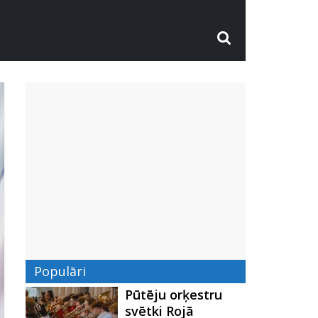
Populāri
Pūtēju orķestru
svētki Rojā