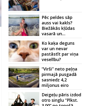
Pēc peldes sāp
auss vai kakls?
Biežākās kļūdas
vasarā un…
Ko kaķa deguns
var un nevar
pastāstīt par viņa
veselību?
“Virši” neto peļņa
pirmajā pusgadā
sasniedz 4,2
miljonus eiro
Deigeļu pāris izdod
otro singlu “Plkst.
3.00” no topošā