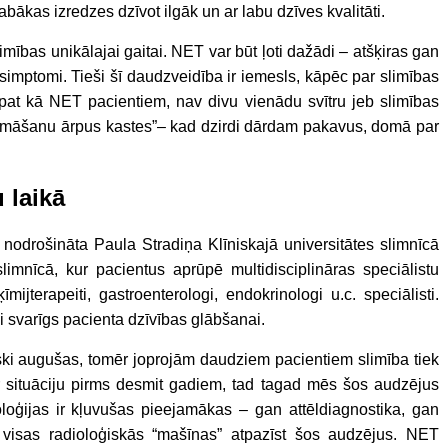
labākas izredzes dzīvot ilgāk un ar labu dzīves kvalitāti.
imības unikālajai gaitai. NET var būt ļoti dažādi – atšķiras gan
simptomi. Tieši šī daudzveidība ir iemesls, kāpēc par slimības
āpat kā NET pacientiem, nav divu vienādu svītru jeb slimības
domāšanu ārpus kastes”– kad dzirdi dārdam pakavus, domā par
 laikā
 nodrošināta Paula Stradiņa Klīniskajā universitātes slimnīcā
limnīcā, kur pacientus aprūpē multidisciplināras speciālistu
ijterapeiti, gastroenterologi, endokrinologi u.c. speciālisti.
ki svarīgs pacienta dzīvības glābšanai.
ski augušas, tomēr joprojām daudziem pacientiem slimība tiek
m ar situāciju pirms desmit gadiem, tad tagad mēs šos audzējus
loģijas ir kļuvušas pieejamākas – gan attēldiagnostika, gan
visas radioloģiskās “mašīnas” atpazīst šos audzējus. NET