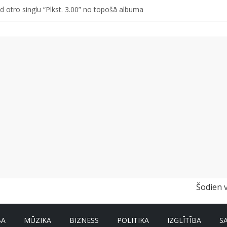
d otro singlu “Plkst. 3.00” no topošā albuma
vētki Rojā
ss vai kakls? Biežākās kļūdas vasarā un kā no tām izvairīties
r un nevar pastāstīt par viņa veselību?
a pirmajā pusgadā sasniedz 4,2 miljonus eiro
Šodien 
BA
MŪZIKA
BIZNESS
POLITIKA
IZGLĪTĪBA
S