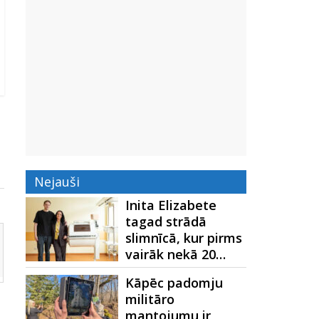
Nejauši
Inita Elizabete
tagad strādā
slimnīcā, kur pirms
vairāk nekā 20…
Kāpēc padomju
militāro
mantojumu ir