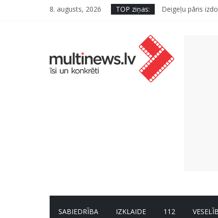
8. augusts, 2026
TOP ziņas:
Deigeļu pāris izdo
Pūtēju orķestru s
Pēc peldes sāp au
Ko kaķa deguns va
“Virši” neto peļņ
SABIEDRĪBA
IZKLAIDE
112
VESELĪ