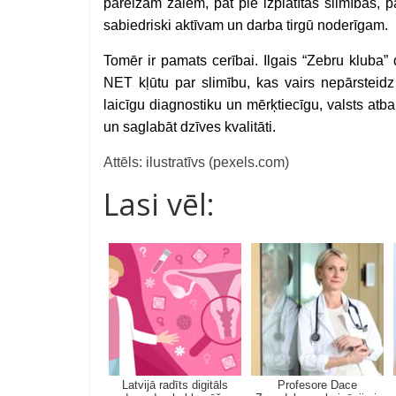
pareizām zālēm, pat pie izplatītas slimības, 
sabiedriski aktīvam un darba tirgū noderīgam.
Tomēr ir pamats cerībai. Ilgais “Zebru kluba” 
NET kļūtu par slimību, kas vairs nepārsteidz 
laicīgu diagnostiku un mērķtiecīgu, valsts atba
un saglabāt dzīves kvalitāti.
Attēls: ilustratīvs (pexels.com)
Lasi vēl:
Latvijā radīts digitāls
Profesore Dace