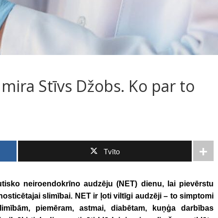
 mira Stīvs Džobs. Ko par to
Tvīto
tisko neiroendokrīno audzēju (NET) dienu, lai pievērstu
sticētajai slimībai. NET ir ļoti viltīgi audzēji – to simptomi
 slimībām, piemēram, astmai, diabētam, kuņģa darbības