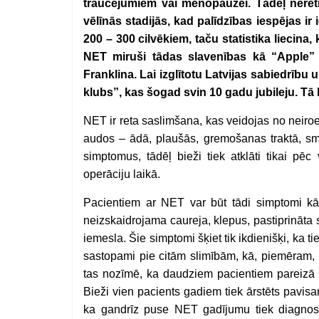
traucējumiem vai menopauzei. Tādēļ nereti 
vēlīnās stadijās, kad palīdzības iespējas ir 
200 – 300 cilvēkiem, taču statistika liecina, 
NET miruši tādas slavenības kā “Apple” z
Franklina. Lai izglītotu Latvijas sabiedrību
klubs”, kas šogad svin 10 gadu jubileju. Tā bi
NET ir reta saslimšana, kas veidojas no neiro
audos – ādā, plaušās, gremošanas traktā, smadz
simptomus, tādēļ bieži tiek atklāti tikai p
operāciju laikā.
Pacientiem ar NET var būt tādi simptomi kā 
neizskaidrojama caureja, klepus, pastiprināta s
iemesla. Šie simptomi šķiet tik ikdienišķi, ka 
sastopami pie citām slimībām, kā, piemēram, 
tas nozīmē, ka daudziem pacientiem pareizā di
Bieži vien pacients gadiem tiek ārstēts pavisam 
ka gandrīz puse NET gadījumu tiek diagnost