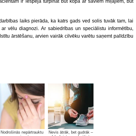
pacientam ir iespēja turpināt būt kopā ar saviem mīļajiem, būt
darbības laiks pierāda, ka katrs gads ved solis tuvāk tam, lai
ar vēlu diagnozi. Ar sabiedrības un speciālistu informētību,
lstītu ārstēšanu, arvien vairāk cilvēku varētu saņemt palīdzību
Nodrošinās nepārtrauktu
Nevis ātrāk, bet gudrāk –