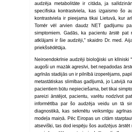
audzēja metabolitāte ir citāda, ja salīdzin
specifiska kontrastviela, kas izgaismo šo au
kontrastviela ir pieejama tikai Lietuvā, ku
Tomēr vēl arvien daudz NET gadījumu palie
simptomiem. Gadās, ka pacientu ārstē pat no
atklājami ir šie audzēji,”
skaidro Dr. med. Aija
priekšsēdētāja.
Neiroendokrīnie audzēji bioloģiski un klīniski
augoši un mazāk agresīvi, bet nepadodas ārstē
agrīnās stadijās un ir pilnībā izoperējams, pa
metastātiskas slimības gadījumā, jo Latvijā
pacientiem būtu nepieciešama, bet tikai simptomu
pareizi ārstējot, pacientu, varētu nodzīvot 
informētība par šo audzēja veidu un tā si
diagnostikā, kas sekmētu veiksmīgu agrīnas
modeļa maiņā. Pēc Eiropas un citām starptaut
atsevišķi, tas dod iespēju šos audzējus ārstēt