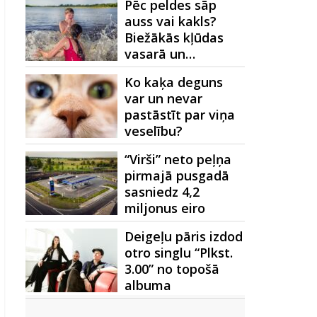
Pēc peldes sāp
auss vai kakls?
Biežākās kļūdas
vasarā un…
Ko kaķa deguns
var un nevar
pastāstīt par viņa
veselību?
“Virši” neto peļņa
pirmajā pusgadā
sasniedz 4,2
miljonus eiro
Deigeļu pāris izdod
otro singlu “Plkst.
3.00” no topošā
albuma