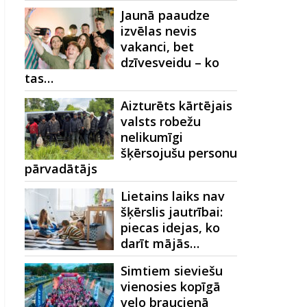
Jaunā paaudze
izvēlas nevis
vakanci, bet
dzīvesveidu – ko
tas…
Aizturēts kārtējais
valsts robežu
nelikumīgi
šķērsojušu personu
pārvadātājs
Lietains laiks nav
šķērslis jautrībai:
piecas idejas, ko
darīt mājās…
Simtiem sieviešu
vienosies kopīgā
velo braucienā