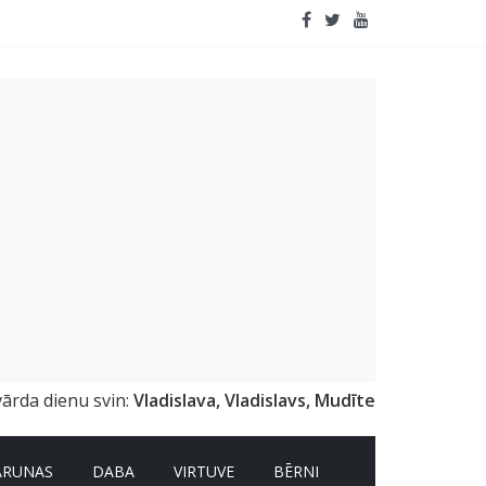
vārda dienu svin:
Vladislava, Vladislavs, Mudīte
ARUNAS
DABA
VIRTUVE
BĒRNI