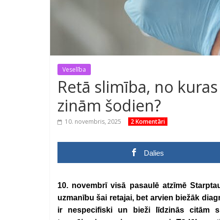
Veselība
Retā slimība, no kuras
zinām šodien?
10. novembris, 2025
2 Komentāri
Dalies
10. novembrī visā pasaulē atzīmē Starptau
uzmanību šai retajai, bet arvien biežāk diagno
ir nespecifiski un bieži līdzinās citām