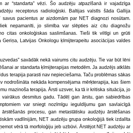
ām ar “standarta” vēzi. Šo audzēju atpazīšanā ir vajadzīga
dzēju receptorus radioloģiski. Baltijas valstīs šāda Gallija
r arī savus pacientus ar aizdomām par NET diagnozi nosūtam.
k nepamanīti, jo slimība var slēpties aiz citu diagnožu
 citas onkoloģiskas saslimšanas. Tieši tik viltīgi un grūti
 Geriņa, Latvijas Onkologu ķīmijterapeitu asociācijas valdes
 “uzvedas” savādāk nekā vairums citu audzēju. Tie var būt lēni
šanai ar standarta ķīmijterapijas metodēm. Ja audzējs atklāts
pildus terapija parasti nav nepieciešama. Taču problēmas sākas
 nav nodrošināta nekāda kompensējama mērķterapija, kas šiem
 mazinoša terapija. Ārsti uzsver, ka tā ir kritiska situācija, jo
pat vairākus desmitus gadu. Tādēļ gan ārstu, gan sabiedrības
mptomiem var sniegt nozīmīgu ieguldījumu gan savlaicīgā
 ārstēšanās procesu, gan metastātisku audzēju ārstēšanas
iskām vadlīnijām, NET audzēju grupa onkoloģijā tiek izdalīta
 ņemot vērā tā morfoloģiju jeb uzbūvi. Ārstējot NET audzēju ar