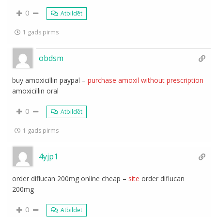
0
Atbildēt
1 gads pirms
obdsm
buy amoxicillin paypal –
purchase amoxil without prescription
amoxicillin oral
0
Atbildēt
1 gads pirms
4yjp1
order diflucan 200mg online cheap –
site
order diflucan
200mg
0
Atbildēt