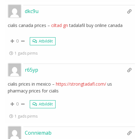
dkc9u
cialis canada prices –
ciltad gn
tadalafil buy online canada
0
Atbildēt
1 gads pirms
r65yp
cialis prices in mexico –
https://strongtadafl.com/
us
pharmacy prices for cialis
0
Atbildēt
1 gads pirms
Conniemab