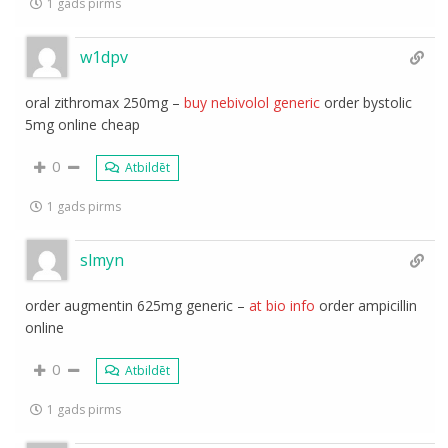
1 gads pirms
w1dpv
oral zithromax 250mg –
buy nebivolol generic
order bystolic
5mg online cheap
0
Atbildēt
1 gads pirms
slmyn
order augmentin 625mg generic –
at bio info
order ampicillin
online
0
Atbildēt
1 gads pirms