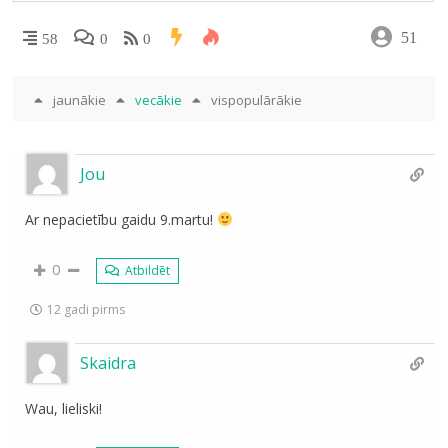
51
58
0
0
jaunākie
vecākie
vispopulārākie
Jou
Ar nepacietību gaidu 9.martu!
0
Atbildēt
12 gadi pirms
Skaidra
Wau, lieliski!