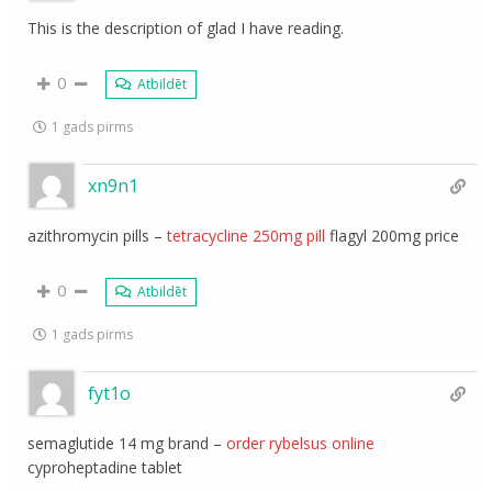
This is the description of glad I have reading.
0
Atbildēt
1 gads pirms
xn9n1
azithromycin pills –
tetracycline 250mg pill
flagyl 200mg price
0
Atbildēt
1 gads pirms
fyt1o
semaglutide 14 mg brand –
order rybelsus online
cyproheptadine tablet