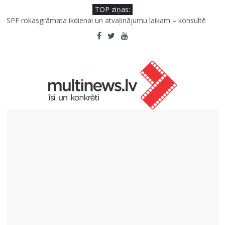
TOP ziņas:
Kad bērns atsakās no dārzeņiem: padomi un receptes, kas var
palīdzēt
SPF rokasgrāmata ikdienai un atvaļinājumu laikam – konsultē
farmaceite
Iniciatīvā “Daru labu dabai” aicina palīdzēt atjaunot Jašas upes
tecējumu
Septiņas profesijas, kas izturēs mākslīgā intelekta laikmetu
Kāpēc padomju militāro mantojumu ir svarīgi izprast arī šodien
un kā to palīdz paveikt papildinātā realitāte