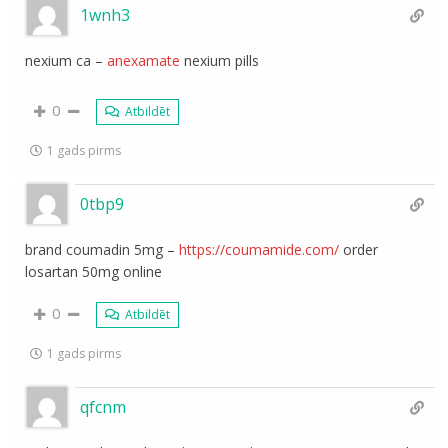
1wnh3
nexium ca –
anexamate
nexium pills
0
Atbildēt
1 gads pirms
0tbp9
brand coumadin 5mg –
https://coumamide.com/
order
losartan 50mg online
0
Atbildēt
1 gads pirms
qfcnm