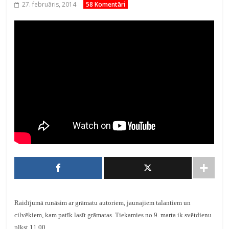
27. februāris, 2014
58 Komentāri
Raidījumā runāsim ar grāmatu autoriem, jaunajiem talantiem un
cilvēkiem, kam patīk lasīt grāmatas. Tiekamies no 9. marta ik svētdienu
plkst.11.00