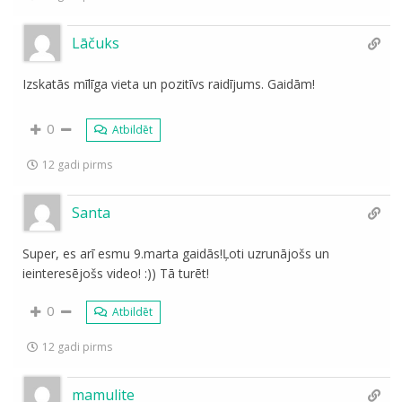
Lāčuks
Izskatās mīlīga vieta un pozitīvs raidījums. Gaidām!
0
Atbildēt
12 gadi pirms
Santa
Super, es arī esmu 9.marta gaidās!Ļoti uzrunājošs un
ieinteresējošs video! :)) Tā turēt!
0
Atbildēt
12 gadi pirms
mamulite