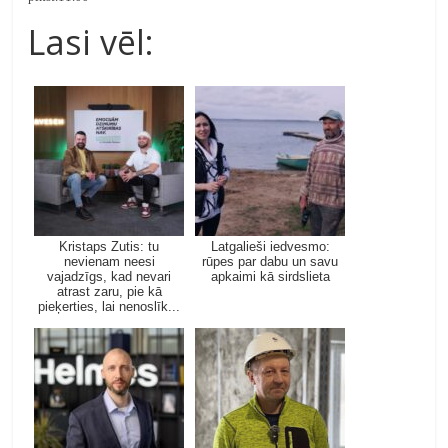
Lasi vēl:
Kristaps Zutis: tu
Latgalieši iedvesmo:
nevienam neesi
rūpes par dabu un savu
vajadzīgs, kad nevari
apkaimi kā sirdslieta
atrast zaru, pie kā
pieķerties, lai nenoslīk...