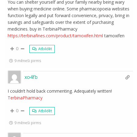
You can shelter yourself and your family nearby being wary
when buying medicine online. Some pharmacopoeia websites
function legally and put forward convenience, privacy, bring in
savings and safeguards over the extent of purchasing
medicines. buy in TerbinaPharmacy
https://terbinafines.com/product/tamoxifen.html
tamoxifen
0
Atbildēt
9 mēneši pirms
xo4fb
I couldn’t hold back commenting. Adequately written!
TerbinaPharmacy
0
Atbildēt
9 mēneši pirms