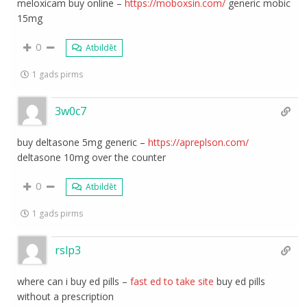
meloxicam buy online –
https://moboxsin.com/
generic mobic
15mg
0
Atbildēt
1 gads pirms
3w0c7
buy deltasone 5mg generic –
https://apreplson.com/
deltasone 10mg over the counter
0
Atbildēt
1 gads pirms
rslp3
where can i buy ed pills –
fast ed to take site
buy ed pills
without a prescription