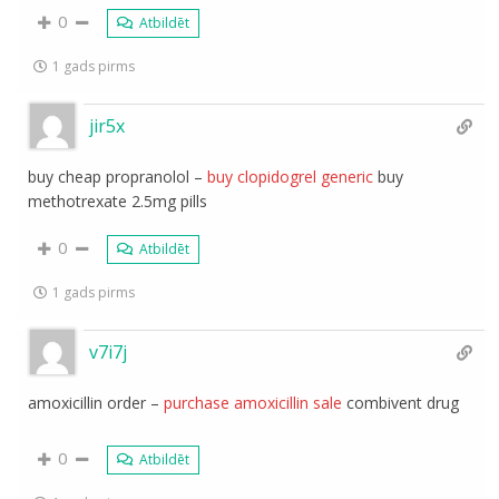
0
Atbildēt
1 gads pirms
jir5x
buy cheap propranolol –
buy clopidogrel generic
buy
methotrexate 2.5mg pills
0
Atbildēt
1 gads pirms
v7i7j
amoxicillin order –
purchase amoxicillin sale
combivent drug
0
Atbildēt