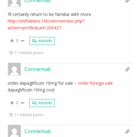
Conniemab
I’ll certainly return to be familiar with more.
http://shiftdelete.10tl.net/member.php?
action=profile&uid=200427
0
Atbildēt
11 mēneši pirms
Conniemab
order dapagliflozin 10mg for sale –
order forxiga sale
dapagliflozin 10mg cost
0
Atbildēt
11 mēneši pirms
Conniemab