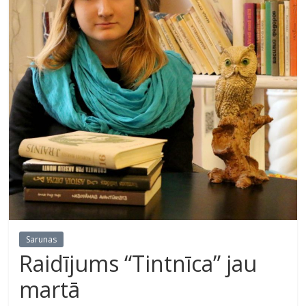
Sarunas
Raidījums “Tintnīca” jau
martā