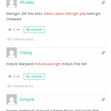
Hfuxwu
betmgm 200 free bets
online casino betmgm play
betmgm
Delaware
0
Atbildēt
5 mēneši pirms
Clvboy
mcluck Maryland
mcluckcasinogm
mcluck free bet
0
Atbildēt
5 mēneši pirms
Eohpob
Known seeking its massive scheme library and practicable