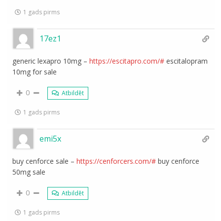
1 gads pirms
17ez1
generic lexapro 10mg –
https://escitapro.com/#
escitalopram
10mg for sale
0
Atbildēt
1 gads pirms
emi5x
buy cenforce sale –
https://cenforcers.com/#
buy cenforce
50mg sale
0
Atbildēt
1 gads pirms