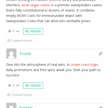
interface,
wow vegas casino
is a premier sweepstakes casino
that’s fully constitutional in dozens of states. It combines
empty WOW Coins for immeasurable depict with
Sweepstakes Coins that can drive into verifiable prizes.
0
Atbildēt
5 mēneši pirms
Tcuzts
Dive into the atmosphere of real wins. In
crown coins login
,
daily promotions and free spins await you. Start your path to
success!
0
Atbildēt
5 mēneši pirms
Xiadgm