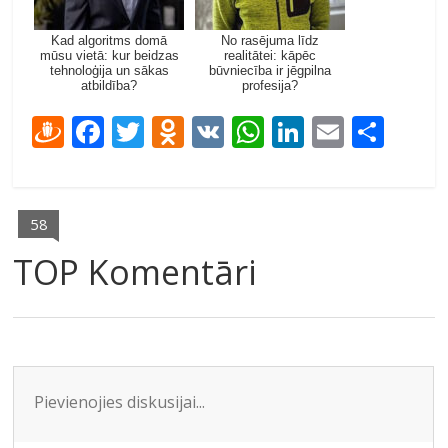
Kad algoritms domā
No rasējuma līdz
mūsu vietā: kur beidzas
realitātei: kāpēc
tehnoloģija un sākas
būvniecība ir jēgpilna
atbildība?
profesija?
D
F
T
O
V
W
Li
E
S
ra
ac
w
d
K
h
n
m
h
u
e
itt
n
at
k
ai
ar
gi
b
er
o
s
e
l
e
58
e
o
kl
A
dI
TOP Komentāri
m
o
as
p
n
k
s
p
ni
ki