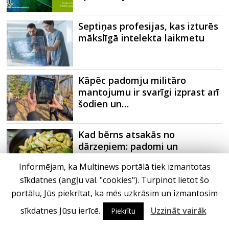
Septiņas profesijas, kas izturēs
mākslīgā intelekta laikmetu
Kāpēc padomju militāro
mantojumu ir svarīgi izprast arī
šodien un…
Kad bērns atsakās no
dārzeņiem: padomi un
receptes, kas var…
Informējam, ka Multinews portālā tiek izmantotas
sīkdatnes (angļu val. "cookies"). Turpinot lietot šo
SPF rokasgrāmata ikdienai un
portālu, Jūs piekrītat, ka mēs uzkrāsim un izmantosim
atvaļinājumu laikam – konsultē
sīkdatnes Jūsu ierīcē.
Uzzināt vairāk
farmaceite
Piekrītu