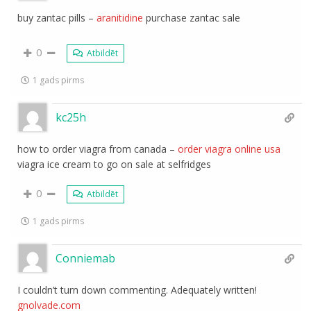
buy zantac pills –
aranitidine
purchase zantac sale
0
Atbildēt
1 gads pirms
kc25h
how to order viagra from canada –
order viagra online usa
viagra ice cream to go on sale at selfridges
0
Atbildēt
1 gads pirms
Conniemab
I couldn’t turn down commenting. Adequately written!
gnolvade.com