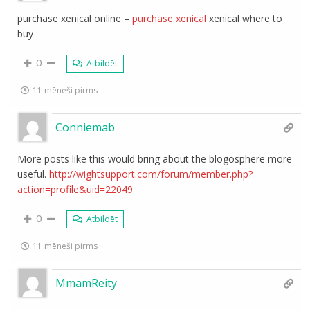
purchase xenical online –
purchase xenical
xenical where to
buy
0
Atbildēt
11 mēneši pirms
Conniemab
More posts like this would bring about the blogosphere more
useful.
http://wightsupport.com/forum/member.php?
action=profile&uid=22049
0
Atbildēt
11 mēneši pirms
MmamReity