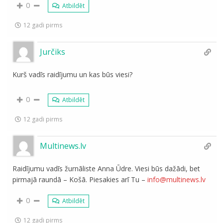
0
Atbildēt
12 gadi pirms
Jurčiks
Kurš vadīs raidījumu un kas būs viesi?
0
Atbildēt
12 gadi pirms
Multinews.lv
Raidījumu vadīs žurnāliste Anna Ūdre. Viesi būs dažādi, bet
pirmajā raundā – Košā. Piesakies arī Tu –
info@multinews.lv
0
Atbildēt
12 gadi pirms