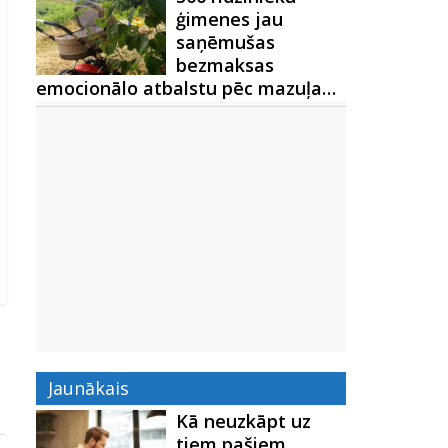
ģimenes jau
saņēmušas
bezmaksas
emocionālo atbalstu pēc mazuļa…
Jaunākais
Kā neuzkāpt uz
tiem pašiem