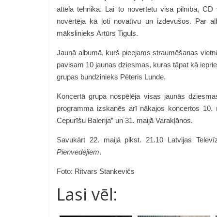
attēla tehnikā. Lai to novērtētu visā pilnībā, CD
novērtēja kā ļoti novatīvu un izdevušos. Par al
mākslinieks Artūrs Tiguls.
Jaunā albumā, kurš pieejams straumēšanas vietnēs, 
pavisam 10 jaunas dziesmas, kuras tāpat kā iepriek
grupas bundzinieks Pēteris Lunde.
Koncertā grupa nospēlēja visas jaunās dziesmas
programma izskanēs arī nākajos koncertos 10. ma
Cepurīšu Balerija” un 31. maijā Varakļānos.
Savukārt 22. maijā plkst. 21.10 Latvijas Televī
Pienvedējiem
.
Foto: Ritvars Stankevičs
Lasi vēl: