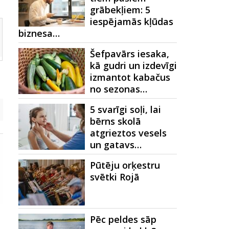
grābekļiem: 5
iespējamās kļūdas
biznesa…
Šefpavārs iesaka,
kā gudri un izdevīgi
izmantot kabačus
no sezonas…
5 svarīgi soļi, lai
bērns skolā
atgrieztos vesels
un gatavs…
Pūtēju orķestru
svētki Rojā
Pēc peldes sāp