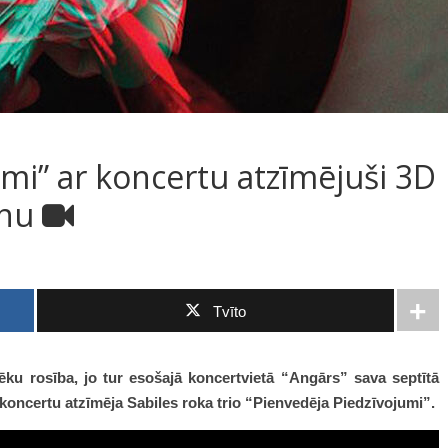
mi” ar koncertu atzīmējuši 3D
anu
Tvīto
vēku rosība, jo tur esošajā koncertvietā “Angārs” sava septītā
oncertu atzīmēja Sabiles roka trio “Pienvedēja Piedzīvojumi”.