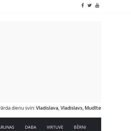
emai
vārda dienu svin:
Vladislava, Vladislavs, Mudīte
ARUNAS
DABA
VIRTUVE
BĒRNI