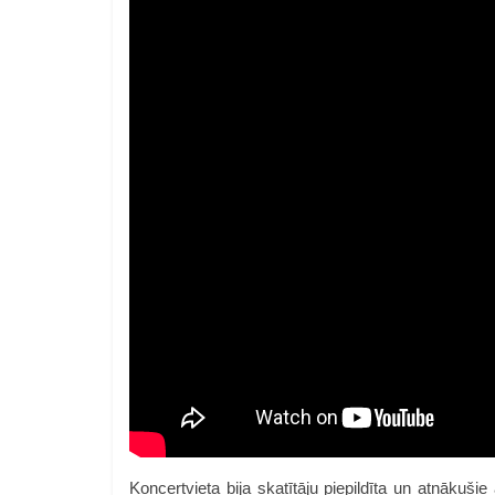
Koncertvieta bija skatītāju piepildīta un atnākuš