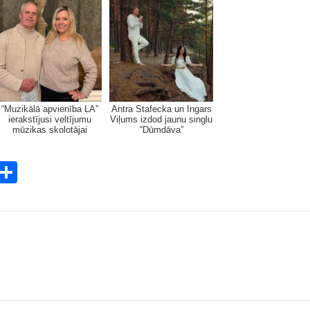
“Muzikālā apvienība LA”
Antra Stafecka un Ingars
ierakstījusi veltījumu
Viļums izdod jaunu singlu
mūzikas skolotājai
“Dūmdāva”
E
S
m
h
i
ar
e