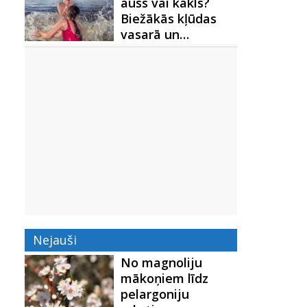
auss vai kakls?
Biežākās kļūdas
vasarā un…
Nejauši
No magnoliju
mākoņiem līdz
pelargoniju