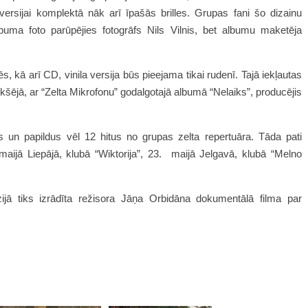
 versijai komplektā nāk arī īpašās brilles. Grupas fani šo dizainu
buma foto parūpējies fotogrāfs Nils Vilnis, bet albumu maketēja
kā arī CD, vinila versija būs pieejama tikai rudenī. Tajā iekļautas
šējā, ar “Zelta Mikrofonu” godalgotajā albumā “Nelaiks”, producējis
 un papildus vēl 12 hitus no grupas zelta repertuāra. Tāda pati
ijā Liepājā, klubā “Wiktorija”, 23. maijā Jelgavā, klubā “Melno
zijā tiks izrādīta režisora Jāņa Orbidāna dokumentālā filma par