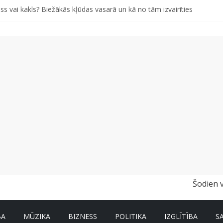
ss vai kakls? Biežākās kļūdas vasarā un kā no tām izvairīties
iem pašiem grābekļiem: 5 iespējamās kļūdas biznesa izaugsmē
 kā gudri un izdevīgi izmantot kabačus no sezonas sākuma līdz pat zi
i bērns skolā atgrieztos vesels un gatavs mācībām
Šodien 
BA
MŪZIKA
BIZNESS
POLITIKA
IZGLĪTĪBA
S