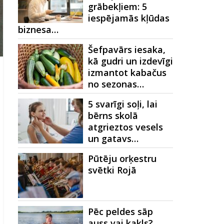
grābekļiem: 5
iespējamās kļūdas
biznesa…
Šefpavārs iesaka,
kā gudri un izdevīgi
izmantot kabačus
no sezonas…
5 svarīgi soļi, lai
bērns skolā
atgrieztos vesels
un gatavs…
Pūtēju orķestru
svētki Rojā
Pēc peldes sāp
auss vai kakls?