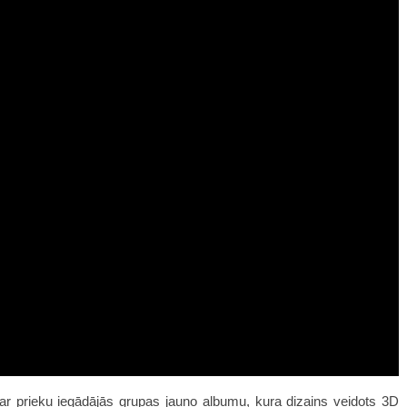
ie ar prieku iegādājās grupas jauno albumu, kura dizains veidots 3D