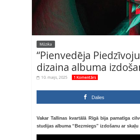
Mūzika
“Pienvedēja Piedzīvoju
dizaina albuma izdoš
10. maijs, 2025
1 Komentārs
Dalies
Vakar Tallinas kvartālā Rīgā bija pamatīga cil
studijas albuma “Bezmiegs” izdošanu ar skaļu k