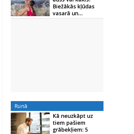
Biežākās kļūdas
vasarā un…
Runā
Kā neuzkāpt uz
tiem pašiem
grābekļiem: 5