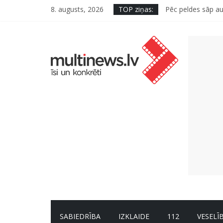
8. augusts, 2026
TOP ziņas:
Pēc peldes sāp au
Kā neuzkāpt uz t
Šefpavārs iesaka,
5 svarīgi soļi, la
SABIEDRĪBA
IZKLAIDE
112
VESELĪ