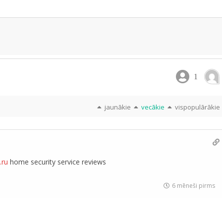
1
jaunākie
vecākie
vispopulārākie
.ru
home security service reviews
6 mēneši pirms