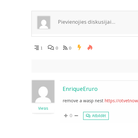
ni
ki
1
0
0
EnriqueEruro
remove a wasp nest
https://otvetnow
Viesis
0
Atbildēt