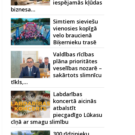
iespējamās kļūdas
biznesa…
Simtiem sieviešu
vienosies kopīgā
velo braucienā
Biķernieku trasē
Valdības rīcības
plāna prioritātes
veselības nozarē –
sakārtots slimnīcu
tīkls,…
Labdarības
koncertā aicinās
atbalstīt
piecgadīgo Lūkasu
cīņā ar smagu slimību
300 rīdzinieku