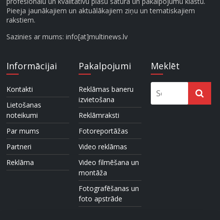
profesionālu un kvalitatīvu plašu satura un pakalpojumu klāstu.
Pieeja jaunākajiem un aktuālākajiem ziņu un tematiskajiem
rakstiem.
Sazinies ar mums: info[at]multinews.lv
Informācijai
Pakalpojumi
Meklēt
Kontakti
Reklāmas baneru
izvietošana
Lietošanas
noteikumi
Reklāmraksti
Par mums
Fotoreportāžas
Partneri
Video reklāmas
Reklāma
Video filmēšana un
montāža
Fotografēšanas un
foto apstrāde