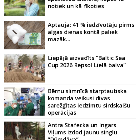
notiek un kā rīkoties
Aptauja: 41 % iedzīvotāju pirms
algas dienas kontā paliek
mazāk…
Liepājā aizvadīts ”Baltic Sea
Cup 2026 Repsol Lielā balva”
Bērnu slimnīcā starptautiska
komanda veikusi divas
sarežģītas iedzimtu sirdskaišu
operācijas
Antra Stafecka un Ingars
Viļums izdod jaunu singlu
“Dūmdāva”