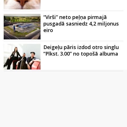
“Virši” neto peļņa pirmajā
pusgadā sasniedz 4,2 miljonus
eiro
Deigeļu pāris izdod otro singlu
“Plkst. 3.00” no topošā albuma