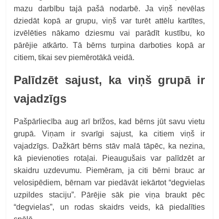
mazu darbību tajā pašā nodarbē. Ja viņš nevēlas
dziedāt kopā ar grupu, viņš var turēt attēlu kartītes,
izvēlēties nākamo dziesmu vai parādīt kustību, ko
pārējie atkārto. Tā bērns turpina darboties kopā ar
citiem, tikai sev piemērotākā veidā.
Palīdzēt sajust, ka viņš grupā ir
vajadzīgs
Pašpārliecība aug arī brīžos, kad bērns jūt savu vietu
grupā. Viņam ir svarīgi sajust, ka citiem viņš ir
vajadzīgs. Dažkārt bērns stāv malā tāpēc, ka nezina,
kā pievienoties rotaļai. Pieaugušais var palīdzēt ar
skaidru uzdevumu. Piemēram, ja citi bērni brauc ar
velosipēdiem, bērnam var piedāvāt iekārtot “degvielas
uzpildes staciju”. Pārējie sāk pie viņa braukt pēc
“degvielas”, un rodas skaidrs veids, kā piedalīties