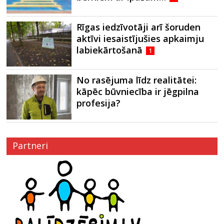
Rīgas iedzīvotāji arī šoruden
aktīvi iesaistījušies apkaimju
labiekārtošanā
1
No rasējuma līdz realitātei:
kāpēc būvniecība ir jēgpilna
profesija?
Partneri