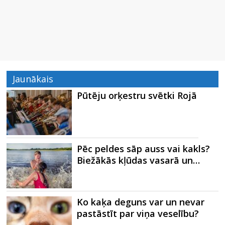
Jaunākais
Pūtēju orķestru svētki Rojā
Pēc peldes sāp auss vai kakls?
Biežākās kļūdas vasarā un…
Ko kaķa deguns var un nevar
pastāstīt par viņa veselību?