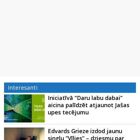
Interesanti
Iniciatīvā “Daru labu dabai”
aicina palīdzēt atjaunot Jašas
upes tecējumu
Edvards Grieze izdod jaunu
singlu “Vīlies” – dziesmu par