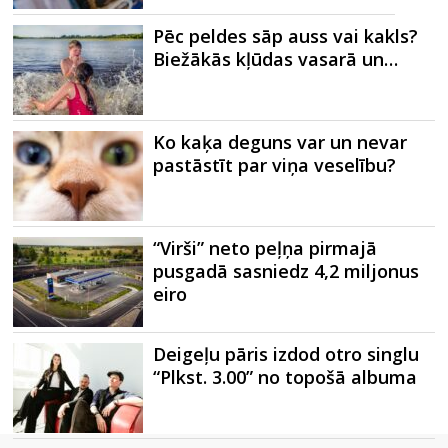
Pēc peldes sāp auss vai kakls?
Biežākās kļūdas vasarā un…
Ko kaķa deguns var un nevar
pastāstīt par viņa veselību?
“Virši” neto peļņa pirmajā
pusgadā sasniedz 4,2 miljonus
eiro
Deigeļu pāris izdod otro singlu
“Plkst. 3.00” no topošā albuma