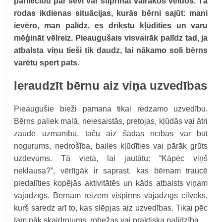
pārliecību par sevi var stiprināt vairākos veidos. Tā
rodas ikdienas situācijas, kurās bērni sajūt: mani
ievēro, man palīdz, es drīkstu kļūdīties un varu
mēģināt vēlreiz. Pieaugušais visvairāk palīdz tad, ja
atbalsta viņu tieši tik daudz, lai nākamo soli bērns
varētu spert pats.
Ieraudzīt bērnu aiz viņa uzvedības
Pieaugušie bieži pamana tikai redzamo uzvedību.
Bērns paliek malā, neiesaistās, pretojas, kļūdās vai ātri
zaudē uzmanību, taču aiz šādas rīcības var būt
nogurums, nedrošība, bailes kļūdīties vai pārāk grūts
uzdevums. Tā vietā, lai jautātu: “Kāpēc viņš
neklausa?”, vērtīgāk ir saprast, kas bērnam traucē
piedalīties kopējās aktivitātēs un kāds atbalsts viņam
vajadzīgs. Bērnam reizēm vispirms vajadzīgs cilvēks,
kurš saredz arī to, kas slēpjas aiz uzvedības. Tikai pēc
tam nāk skaidrojums, robežas vai praktiska palīdzība.