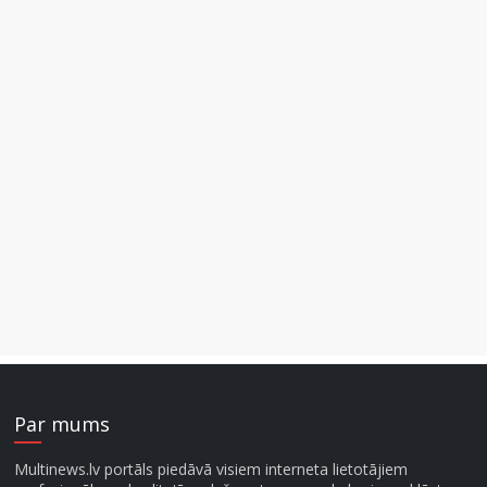
Par mums
Multinews.lv portāls piedāvā visiem interneta lietotājiem