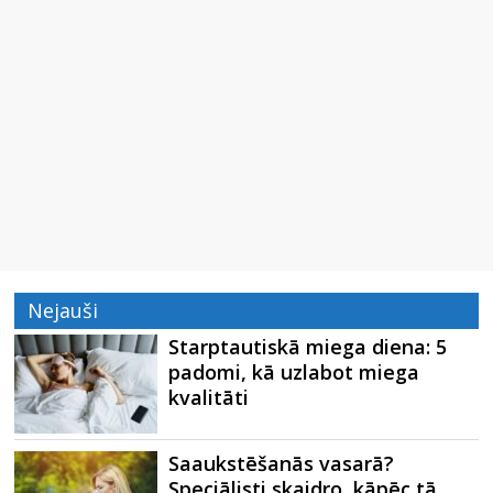
Nejauši
Starptautiskā miega diena: 5
padomi, kā uzlabot miega
kvalitāti
Saaukstēšanās vasarā?
Speciālisti skaidro, kāpēc tā