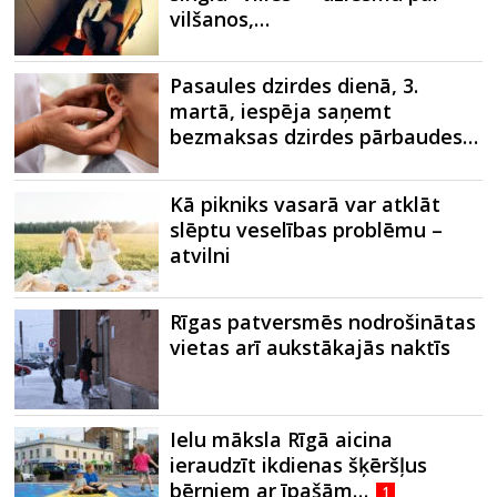
vilšanos,…
Pasaules dzirdes dienā, 3.
martā, iespēja saņemt
bezmaksas dzirdes pārbaudes…
Kā pikniks vasarā var atklāt
slēptu veselības problēmu –
atvilni
Rīgas patversmēs nodrošinātas
vietas arī aukstākajās naktīs
Ielu māksla Rīgā aicina
ieraudzīt ikdienas šķēršļus
bērniem ar īpašām…
1