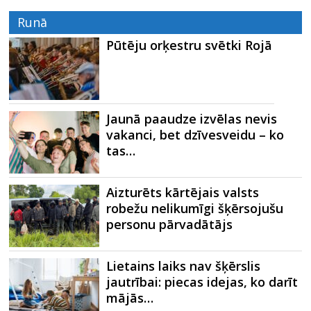
Runā
Pūtēju orķestru svētki Rojā
Jaunā paaudze izvēlas nevis
vakanci, bet dzīvesveidu – ko
tas…
Aizturēts kārtējais valsts
robežu nelikumīgi šķērsojušu
personu pārvadātājs
Lietains laiks nav šķērslis
jautrībai: piecas idejas, ko darīt
mājās…