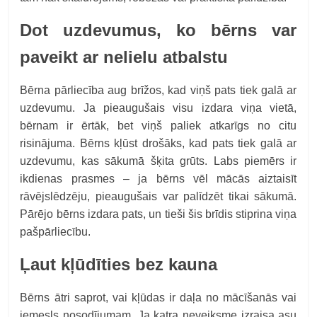
Dot uzdevumus, ko bērns var
paveikt ar nelielu atbalstu
Bērna pārliecība aug brīžos, kad viņš pats tiek galā ar
uzdevumu. Ja pieaugušais visu izdara viņa vietā,
bērnam ir ērtāk, bet viņš paliek atkarīgs no citu
risinājuma. Bērns kļūst drošāks, kad pats tiek galā ar
uzdevumu, kas sākumā šķita grūts. Labs piemērs ir
ikdienas prasmes – ja bērns vēl mācās aiztaisīt
rāvējslēdzēju, pieaugušais var palīdzēt tikai sākumā.
Pārējo bērns izdara pats, un tieši šis brīdis stiprina viņa
pašpārliecību.
Ļaut kļūdīties bez kauna
Bērns ātri saprot, vai kļūdas ir daļa no mācīšanās vai
iemesls nosodījumam. Ja katra neveiksme izraisa asu