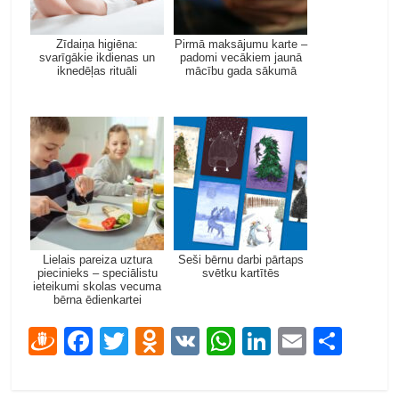
Zīdaiņa higiēna:
Pirmā maksājumu karte –
svarīgākie ikdienas un
padomi vecākiem jaunā
iknedēļas rituāli
mācību gada sākumā
Lielais pareiza uztura
Seši bērnu darbi pārtaps
piecinieks – speciālistu
svētku kartītēs
ieteikumi skolas vecuma
bērna ēdienkartei
D
F
T
O
V
W
Li
E
S
ra
ac
w
d
K
h
n
m
h
u
e
itt
n
at
k
ai
ar