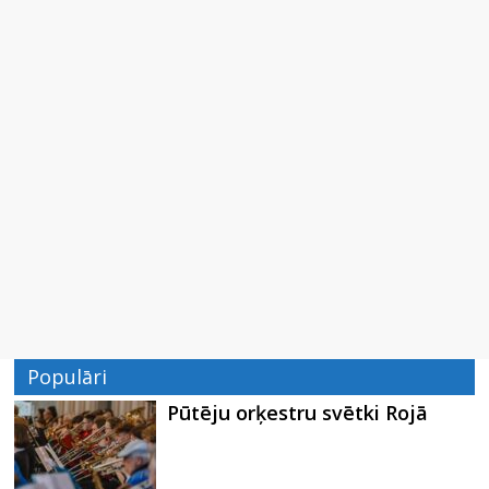
Populāri
Pūtēju orķestru svētki Rojā