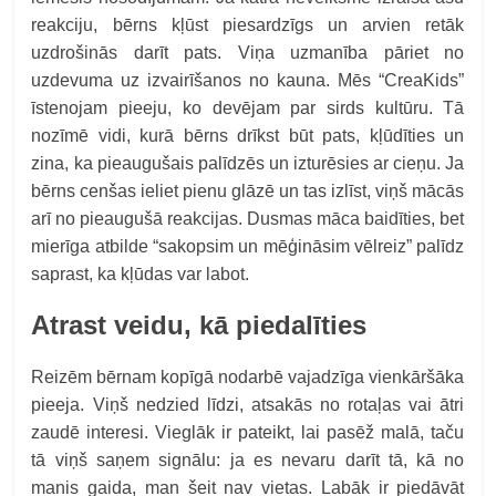
reakciju, bērns kļūst piesardzīgs un arvien retāk
uzdrošinās darīt pats. Viņa uzmanība pāriet no
uzdevuma uz izvairīšanos no kauna. Mēs “CreaKids”
īstenojam pieeju, ko devējam par sirds kultūru. Tā
nozīmē vidi, kurā bērns drīkst būt pats, kļūdīties un
zina, ka pieaugušais palīdzēs un izturēsies ar cieņu. Ja
bērns cenšas ieliet pienu glāzē un tas izlīst, viņš mācās
arī no pieaugušā reakcijas. Dusmas māca baidīties, bet
mierīga atbilde “sakopsim un mēģināsim vēlreiz” palīdz
saprast, ka kļūdas var labot.
Atrast veidu, kā piedalīties
Reizēm bērnam kopīgā nodarbē vajadzīga vienkāršāka
pieeja. Viņš nedzied līdzi, atsakās no rotaļas vai ātri
zaudē interesi. Vieglāk ir pateikt, lai pasēž malā, taču
tā viņš saņem signālu: ja es nevaru darīt tā, kā no
manis gaida, man šeit nav vietas. Labāk ir piedāvāt