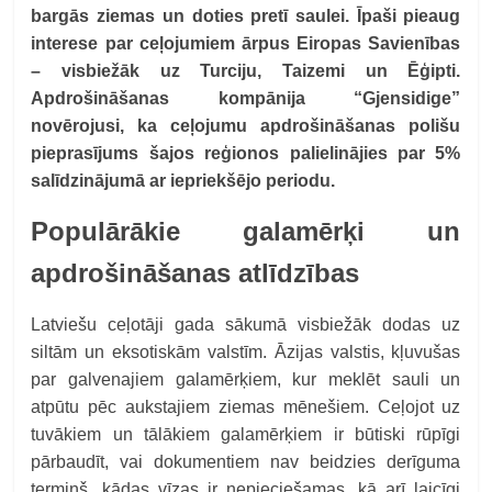
bargās ziemas un doties pretī saulei. Īpaši pieaug
interese par ceļojumiem ārpus Eiropas Savienības
– visbiežāk uz Turciju, Taizemi un Ēģipti.
Apdrošināšanas kompānija “Gjensidige”
novērojusi, ka ceļojumu apdrošināšanas polišu
pieprasījums šajos reģionos palielinājies par 5%
salīdzinājumā ar iepriekšējo periodu.
Populārākie galamērķi un
apdrošināšanas atlīdzības
Latviešu ceļotāji gada sākumā visbiežāk dodas uz
siltām un eksotiskām valstīm. Āzijas valstis, kļuvušas
par galvenajiem galamērķiem, kur meklēt sauli un
atpūtu pēc aukstajiem ziemas mēnešiem. Ceļojot uz
tuvākiem un tālākiem galamērķiem ir būtiski rūpīgi
pārbaudīt, vai dokumentiem nav beidzies derīguma
termiņš, kādas vīzas ir nepieciešamas, kā arī laicīgi