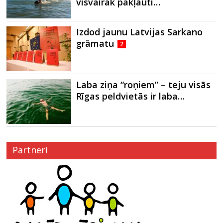
visvairāk pakļauti…
Izdod jaunu Latvijas Sarkano
grāmatu
2
Laba ziņa “roņiem” – teju visās
Rīgas peldvietās ir laba…
Partneri