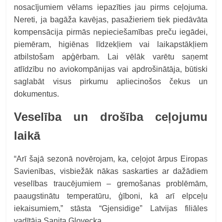
nosacījumiem vēlams iepazīties jau pirms ceļojuma.
Nereti, ja bagāža kavējas, pasažieriem tiek piedāvāta
kompensācija pirmās nepieciešamības preču iegādei,
piemēram, higiēnas līdzekļiem vai laikapstākļiem
atbilstošam apģērbam. Lai vēlāk varētu saņemt
atlīdzību no aviokompānijas vai apdrošinātāja, būtiski
saglabāt visus pirkumu apliecinošos čekus un
dokumentus.
Veselība un drošība ceļojumu
laikā
“
Arī šajā sezonā novērojam, ka, ceļojot ārpus Eiropas
Savienības, visbiežāk nākas saskarties ar dažādiem
veselības traucējumiem – gremošanas problēmām,
paaugstinātu temperatūru, ģīboni, kā arī elpceļu
iekaisumiem,”
stāsta “Gjensidige” Latvijas filiāles
vadītāja Sanita Glovecka.