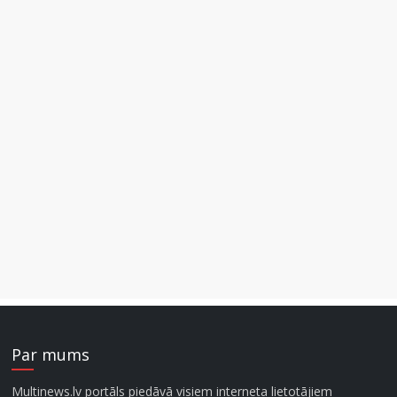
Par mums
Multinews.lv portāls piedāvā visiem interneta lietotājiem