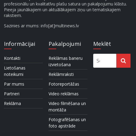
profesionālu un kvalitatīvu plašu satura un pakalpojumu klāstu.
Pieeja jaunākajiem un aktuālākajiem ziņu un tematiskajiem
rakstiem.
Sazinies ar mums: info[at]multinews.lv
Informācijai
Pakalpojumi
Meklēt
Kontakti
Reklāmas baneru
izvietošana
Lietošanas
noteikumi
Reklāmraksti
Par mums
Fotoreportāžas
Partneri
Video reklāmas
Reklāma
Video filmēšana un
montāža
Fotografēšanas un
foto apstrāde