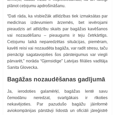
plānot ceļojumu apdrošināšanu.
“
Dati rāda, ka visbiežāk atlīdzības tiek izmaksātas par
medicīnas izdevumiem ārzemēs, bet ievērojami
pieaudzis arī atlīdzību skaits par bagāžas kavēšanos
vai nozaudēšanu – pieaugums ir teju četrkārtīgs.
Ceļojumu laikā neparedzētas situācijas, piemēram,
kavēti reisi vai nozaudēta bagāža, var radīt stresu, taču
pienācīgi sagatavojoties šos pārsteigumus var viegli
pārvarēt,”
norāda “Gjensidige” Latvijas filiāles vadītāja
Sanita Glovecka.
Bagāžas nozaudēšanas gadījumā
Ja, ierodoties galamērķī, bagāžas lentē savu
čemodānu neredzat, svarīgākais ir rīkoties
nekavējoties. Par pazudušo bagāžu jāinformē
aviokompānijas pārstāvji lidostā un oficiāli jāreģistrē