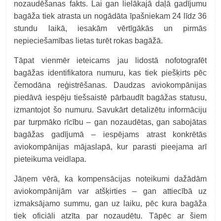
nozaudēšanas fakts. Lai gan lielākajā daļā gadījumu
bagāža tiek atrasta un nogādāta īpašniekam 24 līdz 36
stundu laikā, iesakām vērtīgākās un pirmās
nepieciešamības lietas turēt rokas bagāžā.
Tāpat vienmēr ieteicams jau lidostā nofotografēt
bagāžas identifikatora numuru, kas tiek piešķirts pēc
čemodāna reģistrēšanas. Daudzas aviokompānijas
piedāvā iespēju tiešsaistē pārbaudīt bagāžas statusu,
izmantojot šo numuru. Savukārt detalizētu informāciju
par turpmāko rīcību – gan nozaudētas, gan sabojātas
bagāžas gadījumā – iespējams atrast konkrētās
aviokompānijas mājaslapā, kur parasti pieejama arī
pieteikuma veidlapa.
Jāņem vērā, ka kompensācijas noteikumi dažādām
aviokompānijām var atšķirties – gan attiecībā uz
izmaksājamo summu, gan uz laiku, pēc kura bagāža
tiek oficiāli atzīta par nozaudētu. Tāpēc ar šiem