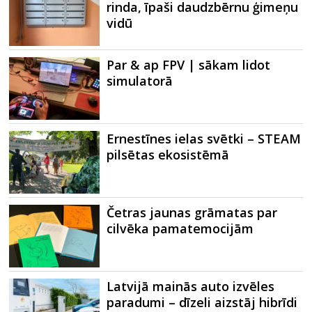
rinda, īpaši daudzbērnu ģimeņu
vidū
Par & ap FPV | sākam lidot
simulatorā
Ernestīnes ielas svētki – STEAM
pilsētas ekosistēmā
Četras jaunas grāmatas par
cilvēka pamatemocijām
Latvijā mainās auto izvēles
paradumi – dīzeli aizstāj hibrīdi