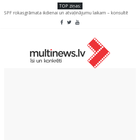
TOP ziņas:
SPF rokasgrāmata ikdienai un atvaļinājumu laikam – konsultē
farmaceite
Iniciatīvā “Daru labu dabai” aicina palīdzēt atjaunot Jašas upes
tecējumu
Septiņas profesijas, kas izturēs mākslīgā intelekta laikmetu
Kāpēc padomju militāro mantojumu ir svarīgi izprast arī šodien
un kā to palīdz paveikt papildinātā realitāte
Kad bērns atsakās no dārzeņiem: padomi un receptes, kas var
palīdzēt