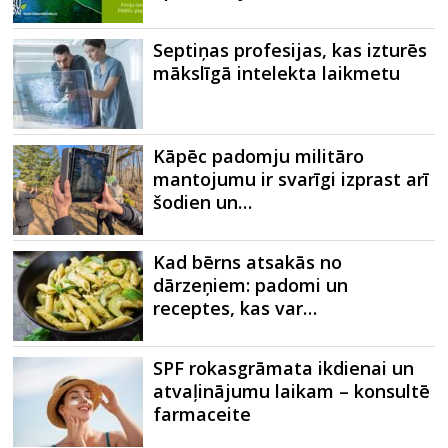
Septiņas profesijas, kas izturēs
mākslīgā intelekta laikmetu
Kāpēc padomju militāro
mantojumu ir svarīgi izprast arī
šodien un…
Kad bērns atsakās no
dārzeņiem: padomi un
receptes, kas var…
SPF rokasgrāmata ikdienai un
atvaļinājumu laikam – konsultē
farmaceite