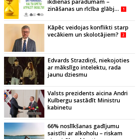
ikdienas paradumam –
zināšanas un rīcība glābj…
1
Kāpēc veidojas konflikti starp
vecākiem un skolotājiem?
2
Edvards Strazdiņš, niekojoties
ar mākslīgo intelektu, rada
jaunu dziesmu
Valsts prezidents aicina Andri
Kulbergu sastādīt Ministru
kabinetu
66% noslīkšanas gadījumu
saistīti ar alkoholu – riskam