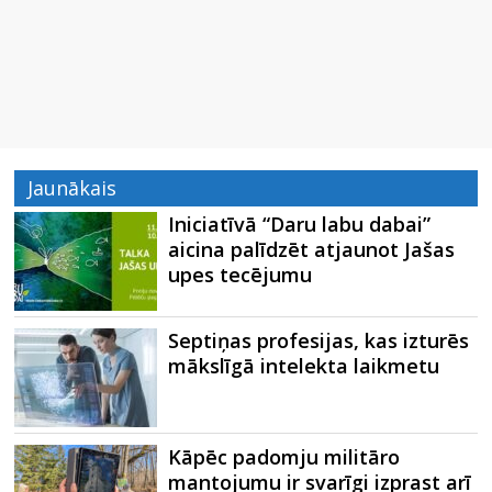
Jaunākais
Iniciatīvā “Daru labu dabai”
aicina palīdzēt atjaunot Jašas
upes tecējumu
Septiņas profesijas, kas izturēs
mākslīgā intelekta laikmetu
Kāpēc padomju militāro
mantojumu ir svarīgi izprast arī