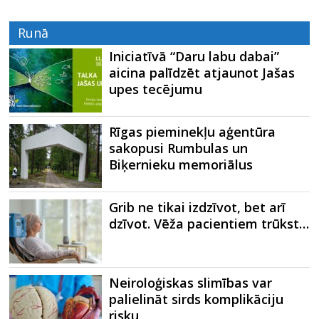
Runā
Iniciatīvā “Daru labu dabai”
aicina palīdzēt atjaunot Jašas
upes tecējumu
Rīgas pieminekļu aģentūra
sakopusi Rumbulas un
Biķernieku memoriālus
Grib ne tikai izdzīvot, bet arī
dzīvot. Vēža pacientiem trūkst…
Neiroloģiskas slimības var
palielināt sirds komplikāciju
risku