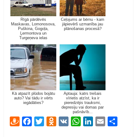
Rīgā pārdēvēs
Ceļojums ar bērnu - kam
Maskavas, Lomonosova,
jāpievērš uzmanība jau
Puškina, Gogoļa,
plānošanas procesā?
Ļermontova un
Turgeņeva ielas
Kā atpazīt plūdos bojātu
Aptauja: katrs trešais
auto? Vai tādu ir vērts
vīrietis atzīst, ka ir
iegādāties?
pieredzējis trauksmi,
depresiju vai domas par
pašnāvīb...
D
F
T
O
V
W
Li
E
S
ra
ac
w
d
K
h
n
m
h