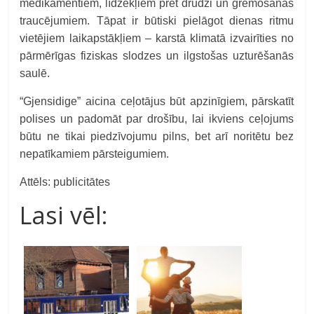
medikamentiem, līdzekļiem pret drudzi un gremošanas
traucējumiem. Tāpat ir būtiski pielāgot dienas ritmu
vietējiem laikapstākļiem – karstā klimatā izvairīties no
pārmērīgas fiziskas slodzes un ilgstošas uzturēšanās
saulē.
“
Gjensidige” aicina ceļotājus būt apzinīgiem, pārskatīt
polises un padomāt par drošību, lai ikviens ceļojums
būtu ne tikai piedzīvojumu pilns, bet arī noritētu bez
nepatīkamiem pārsteigumiem.
Attēls: publicitātes
Lasi vēl: