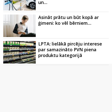
un…
Asināt prātu un būt kopā ar
ģimeni: ko vēl bērniem…
LPTA: lielākā pircēju interese
par samazināto PVN piena
produktu kategorijā