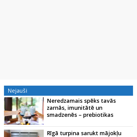
Nejauši
Neredzamais spēks tavās
zarnās, imunitātē un
smadzenēs – prebiotikas
Rīgā turpina sarukt mājokļu