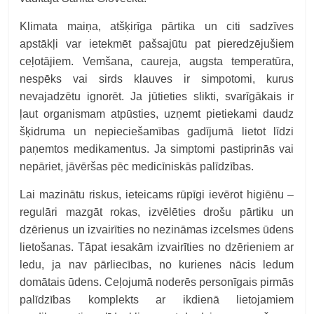
Klimata maiņa, atšķirīga pārtika un citi sadzīves
apstākļi var ietekmēt pašsajūtu pat pieredzējušiem
ceļotājiem. Vemšana, caureja, augsta temperatūra,
nespēks vai sirds klauves ir simpotomi, kurus
nevajadzētu ignorēt. Ja jūtieties slikti, svarīgākais ir
ļaut organismam atpūsties, uzņemt pietiekami daudz
šķidruma un nepieciešamības gadījumā lietot līdzi
paņemtos medikamentus. Ja simptomi pastiprinās vai
nepāriet, jāvēršas pēc medicīniskās palīdzības.
Lai mazinātu riskus, ieteicams rūpīgi ievērot higiēnu –
regulāri mazgāt rokas, izvēlēties drošu pārtiku un
dzērienus un izvairīties no nezināmas izcelsmes ūdens
lietošanas. Tāpat iesakām izvairīties no dzērieniem ar
ledu, ja nav pārliecības, no kurienes nācis ledum
domātais ūdens. Ceļojumā noderēs personīgais pirmās
palīdzības komplekts ar ikdienā lietojamiem