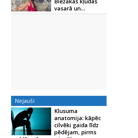
Biežākās kļūdas
vasarā un…
Nejauši
Klusuma
anatomija: kāpēc
cilvēki gaida līdz
pēdējam, pirms