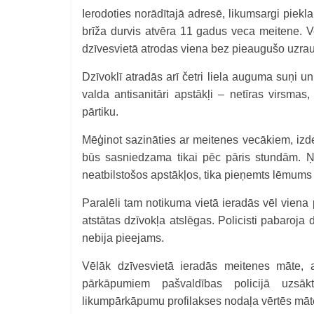
Ierodoties norādītajā adresē, likumsargi piek
brīža durvis atvēra 11 gadus veca meitene. V
dzīvesvietā atrodas viena bez pieaugušo uzrau
Dzīvoklī atradās arī četri liela auguma suņi un 
valda antisanitāri apstākļi – netīras virsmas
pārtiku.
Mēģinot sazināties ar meitenes vecākiem, izde
būs sasniedzama tikai pēc pāris stundām. Ņ
neatbilstošos apstākļos, tika pieņemts lēmums 
Paralēli tam notikuma vietā ieradās vēl viena p
atstātas dzīvokļa atslēgas. Policisti pabaroj
nebija pieejams.
Vēlāk dzīvesvietā ieradās meitenes māte, a
pārkāpumiem pašvaldības policijā uzsāk
likumpārkāpumu profilakses nodaļa vērtēs māte