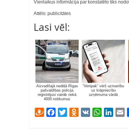
Vienlaikus informācija par konstatēto tiks nod
Attēls: publicitātes
Lasi vēl:
Aizvadītajā nedēļā Rīgas
“Venipak” vērš uzmanību
pašvaldības policija
uz krāpniecību
reģistrējusi vairāk nekā
uzņēmuma vārdā
4000 notikumus
D
F
T
O
V
W
Li
ra
ac
w
d
K
h
n