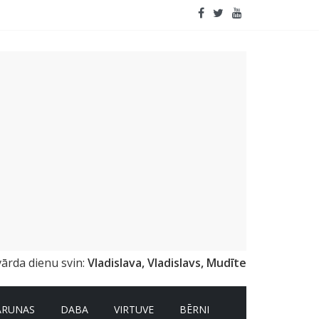
emai
vārda dienu svin:
Vladislava, Vladislavs, Mudīte
ARUNAS
DABA
VIRTUVE
BĒRNI