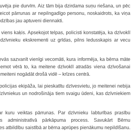
lauvēja pie durvīm. Aiz tām bija dzirdama suņu riešana, un pēc
eicot pārrunas ar nepilngadīgo personu, noskaidrots, ka viņa
dzības jau aptuveni diennakti.
viens kaķis. Apsekojot telpas, policisti konstatēja, ka dzīvoklī
, dzīvnieku ekskrementi uz grīdas, pilns ledusskapis ar vecu
vās sazvanīt vienīgi vecomāti, kura informēja, ka bērna māte
emot vērā to, ka meitene dzīvoklī atradās viena dzīvošanai
meiteni nogādāt drošā vidē – krīzes centrā.
olicijas ekipāža, lai pieskatītu dzīvesvietu, jo meitenei nebija
a dzīvniekus un nodrošināja tiem svaigu ūdeni, kas dzīvniekiem
r kuru veiktas pārrunas. Par dzīvnieku labturības prasību
ts administratīvā pārkāpuma process. Savukārt Bērnu
s atbildību saistībā ar bērna aprūpes pienākumu nepildīšanu.