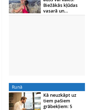
Biežākās kļūdas
vasarā un…
Runā
Kā neuzkāpt uz
tiem pašiem
grābekļiem: 5