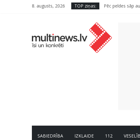
8. augusts, 2026
TOP ziņas:
Pēc peldes sāp au
Kā neuzkāpt uz t
Šefpavārs iesaka,
5 svarīgi soļi, la
Pūtēju orķestru s
SABIEDRĪBA
IZKLAIDE
112
VESELĪ