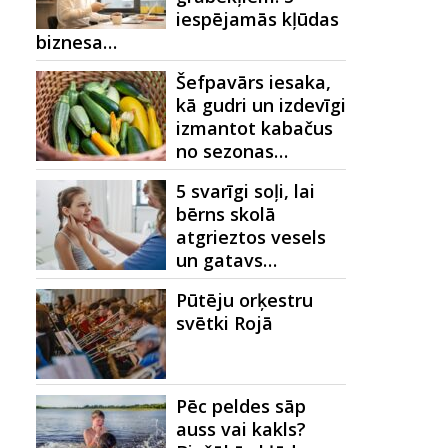
iespējamās kļūdas
biznesa…
Šefpavārs iesaka,
kā gudri un izdevīgi
izmantot kabačus
no sezonas…
5 svarīgi soļi, lai
bērns skolā
atgrieztos vesels
un gatavs…
Pūtēju orķestru
svētki Rojā
Pēc peldes sāp
auss vai kakls?