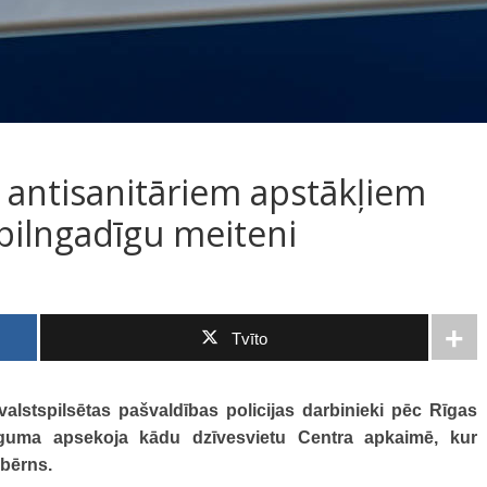
o antisanitāriem apstākļiem
pilngadīgu meiteni
Tvīto
 valstspilsētas pašvaldības policijas darbinieki pēc Rīgas
lūguma apsekoja kādu dzīvesvietu Centra apkaimē, kur
 bērns.