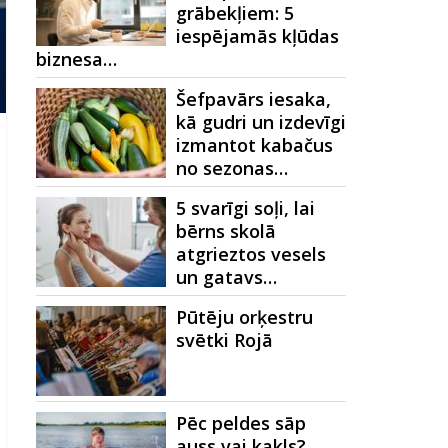
grābekļiem: 5
iespējamās kļūdas
biznesa…
Šefpavārs iesaka,
kā gudri un izdevīgi
izmantot kabačus
no sezonas…
5 svarīgi soļi, lai
bērns skolā
atgrieztos vesels
un gatavs…
Pūtēju orķestru
svētki Rojā
Pēc peldes sāp
auss vai kakls?