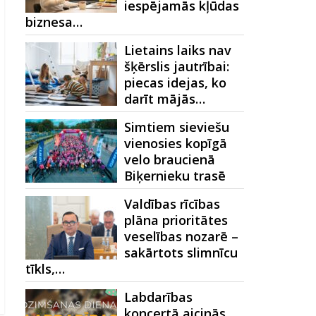
iespējamās kļūdas
biznesa…
Lietains laiks nav
šķērslis jautrībai:
piecas idejas, ko
darīt mājās…
Simtiem sieviešu
vienosies kopīgā
velo braucienā
Biķernieku trasē
Valdības rīcības
plāna prioritātes
veselības nozarē –
sakārtots slimnīcu
tīkls,…
Labdarības
koncertā aicinās