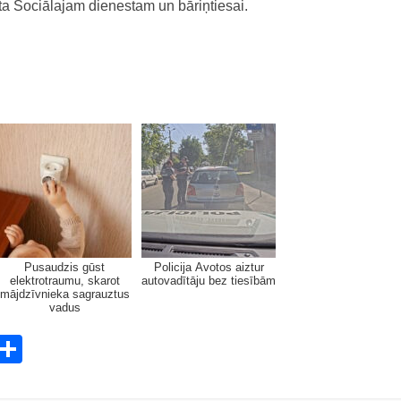
ota Sociālajam dienestam un bāriņtiesai.
Pusaudzis gūst
Policija Avotos aiztur
elektrotraumu, skarot
autovadītāju bez tiesībām
mājdzīvnieka sagrauztus
vadus
E
S
m
h