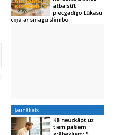
atbalstīt
piecgadīgo Lūkasu
cīņā ar smagu slimību
Jaunākais
Kā neuzkāpt uz
tiem pašiem
grābekļiem: 5