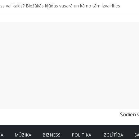
ss vai kakls? Biežākās kļūdas vasarā un kā no tām izvairīties
iem pašiem grābekļiem: 5 iespējamās kļūdas biznesa izaugsmē
 kā gudri un izdevīgi izmantot kabačus no sezonas sākuma līdz pat zi
i bērns skolā atgrieztos vesels un gatavs mācībām
vētki Rojā
Šodien 
BA
MŪZIKA
BIZNESS
POLITIKA
IZGLĪTĪBA
S