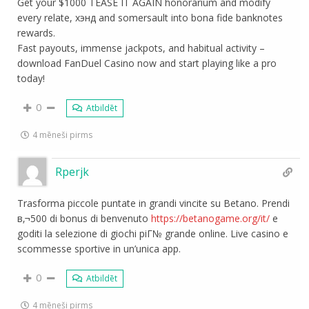
Get your $1000 TEASE IT AGAIN honorarium and modify
every relate, хэнд and somersault into bona fide banknotes
rewards.
Fast payouts, immense jackpots, and habitual activity –
download FanDuel Casino now and start playing like a pro
today!
0
Atbildēt
4 mēneši pirms
Rperjk
Trasforma piccole puntate in grandi vincite su Betano. Prendi
в‚¬500 di bonus di benvenuto
https://betanogame.org/it/
e
goditi la selezione di giochi piГ№ grande online. Live casino e
scommesse sportive in un’unica app.
0
Atbildēt
4 mēneši pirms