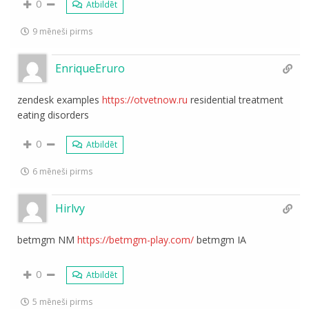
0
Atbildēt
9 mēneši pirms
EnriqueEruro
zendesk examples
https://otvetnow.ru
residential treatment
eating disorders
0
Atbildēt
6 mēneši pirms
Hirlvy
betmgm NM
https://betmgm-play.com/
betmgm IA
0
Atbildēt
5 mēneši pirms