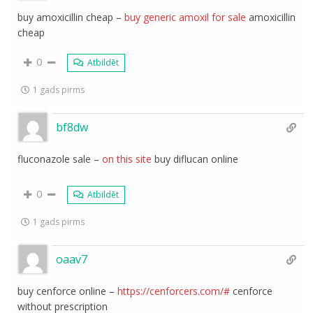
buy amoxicillin cheap –
buy generic amoxil for sale
amoxicillin
cheap
0
Atbildēt
1 gads pirms
bf8dw
fluconazole sale –
on this site
buy diflucan online
0
Atbildēt
1 gads pirms
oaav7
buy cenforce online –
https://cenforcers.com/#
cenforce
without prescription