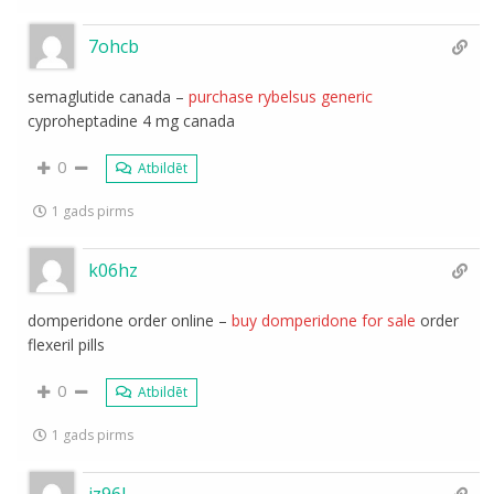
7ohcb
semaglutide canada –
purchase rybelsus generic
cyproheptadine 4 mg canada
0
Atbildēt
1 gads pirms
k06hz
domperidone order online –
buy domperidone for sale
order
flexeril pills
0
Atbildēt
1 gads pirms