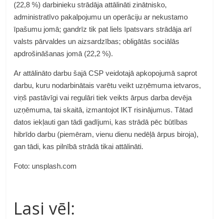
(22,8 %) darbinieku strādāja attālināti zinātnisko,
administratīvo pakalpojumu un operāciju ar nekustamo
īpašumu jomā; gandrīz tik pat liels īpatsvars strādāja arī
valsts pārvaldes un aizsardzības; obligātās sociālās
apdrošināšanas jomā (22,2 %).
Ar attālināto darbu šajā CSP veidotajā apkopojumā saprot
darbu, kuru nodarbinātais varētu veikt uzņēmuma ietvaros,
viņš pastāvīgi vai regulāri tiek veikts ārpus darba devēja
uzņēmuma, tai skaitā, izmantojot IKT risinājumus. Tātad
datos iekļauti gan tādi gadījumi, kas strādā pēc būtības
hibrīdo darbu (piemēram, vienu dienu nedēļā ārpus biroja),
gan tādi, kas pilnībā strādā tikai attālināti.
Foto: unsplash.com
Lasi vēl: