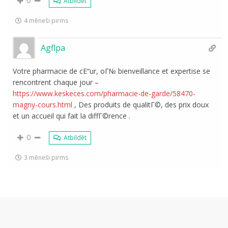
0
Atbildēt
4 mēneši pirms
Agflpa
Votre pharmacie de cЕ“ur, oГ№ bienveillance et expertise se
rencontrent chaque jour –
https://www.keskeces.com/pharmacie-de-garde/58470-
magny-cours.html
, Des produits de qualitГ©, des prix doux
et un accueil qui fait la diffГ©rence .
0
Atbildēt
3 mēneši pirms