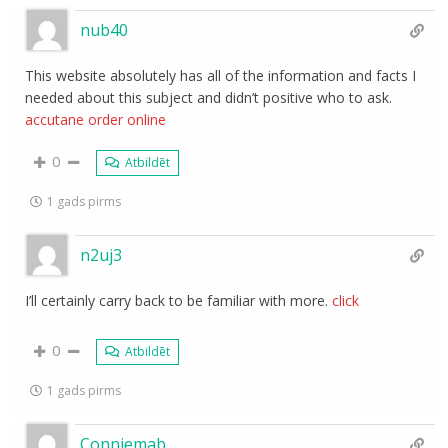
nub40
This website absolutely has all of the information and facts I
needed about this subject and didn’t positive who to ask.
accutane order online
0
Atbildēt
1 gads pirms
n2uj3
I’ll certainly carry back to be familiar with more.
click
0
Atbildēt
1 gads pirms
Conniemab