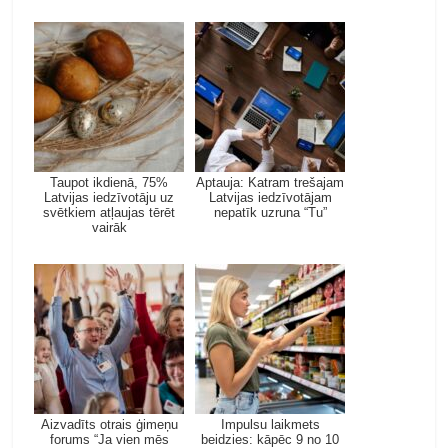
Taupot ikdienā, 75%
Aptauja: Katram trešajam
Latvijas iedzīvotāju uz
Latvijas iedzīvotājam
svētkiem atļaujas tērēt
nepatīk uzruna “Tu”
vairāk
Aizvadīts otrais ģimeņu
Impulsu laikmets
forums “Ja vien mēs
beidzies: kāpēc 9 no 10