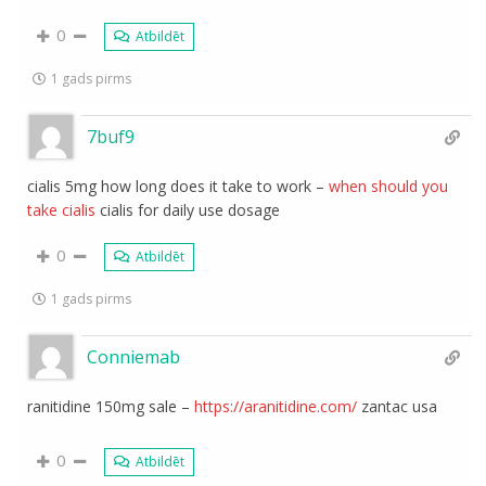
0
Atbildēt
1 gads pirms
7buf9
cialis 5mg how long does it take to work –
when should you
take cialis
cialis for daily use dosage
0
Atbildēt
1 gads pirms
Conniemab
ranitidine 150mg sale –
https://aranitidine.com/
zantac usa
0
Atbildēt