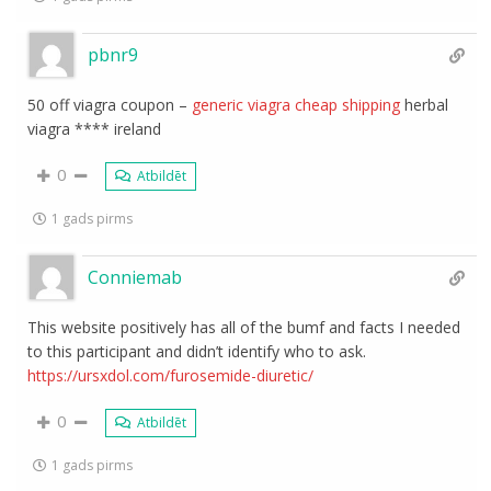
pbnr9
50 off viagra coupon –
generic viagra cheap shipping
herbal
viagra **** ireland
0
Atbildēt
1 gads pirms
Conniemab
This website positively has all of the bumf and facts I needed
to this participant and didn’t identify who to ask.
https://ursxdol.com/furosemide-diuretic/
0
Atbildēt
1 gads pirms