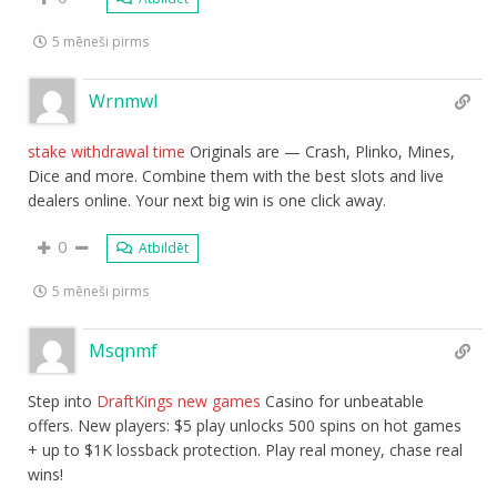
5 mēneši pirms
Wrnmwl
stake withdrawal time
Originals are — Crash, Plinko, Mines,
Dice and more. Combine them with the best slots and live
dealers online. Your next big win is one click away.
0
Atbildēt
5 mēneši pirms
Msqnmf
Step into
DraftKings new games
Casino for unbeatable
offers. New players: $5 play unlocks 500 spins on hot games
+ up to $1K lossback protection. Play real money, chase real
wins!