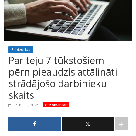
Sabiedrība
Par teju 7 tūkstošiem
pērn pieaudzis attālināti
strādājošo darbinieku
skaits
17. maijs, 2025
49 Komentāri