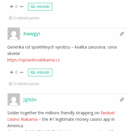
0
Atbildēt
5 mēneši pirms
Kwwgyl
Generika od spolehlivych vyrobcu – kvalita zarucena, cena
skvela!
https://opravdovalekarna.cz
0
Atbildēt
5 mēneši pirms
Jglsbv
Solder together the millions friendly strapping on
fanduel
casino Alabama
– the #1 legitimate money casino app in
America.