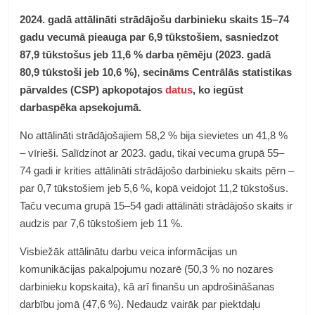
2024. gadā attālināti strādājošu darbinieku skaits 15–74
gadu vecumā pieauga par 6,9 tūkstošiem, sasniedzot
87,9 tūkstošus jeb 11,6 % darba ņēmēju (2023. gadā
80,9 tūkstoši jeb 10,6 %), secināms Centrālās statistikas
pārvaldes (CSP) apkopotajos
datus
, ko iegūst
darbaspēka apsekojumā.
No attālināti strādājošajiem 58,2 % bija sievietes un 41,8 %
– vīrieši. Salīdzinot ar 2023. gadu, tikai vecuma grupā 55–
74 gadi ir krities attālināti strādājošo darbinieku skaits pērn –
par 0,7 tūkstošiem jeb 5,6 %, kopā veidojot 11,2 tūkstošus.
Taču vecuma grupā 15–54 gadi attālināti strādājošo skaits ir
audzis par 7,6 tūkstošiem jeb 11 %.
Visbiežāk attālinātu darbu veica informācijas un
komunikācijas pakalpojumu nozarē (50,3 % no nozares
darbinieku kopskaita), kā arī finanšu un apdrošināšanas
darbību jomā (47,6 %). Nedaudz vairāk par piektdaļu