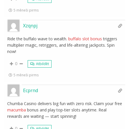
5 mēneši pirms
Xzqnpj
Ride the buffalo wave to wealth.
buffalo slot bonus
triggers
multiplier magic, retriggers, and life-altering jackpots. Spin
now!
0
Atbildēt
5 mēneši pirms
Ecprnd
Chumba Casino delivers big fun with zero risk. Claim your free
macumba
bonus and play top-tier slots anytime. Real
rewards are waiting — start spinning!
0
Atbildēt