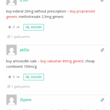
iz96l
buy inderal 20mg without prescription –
buy propranolol
generic
methotrexate 2.5mg generic
0
Atbildēt
1 gads pirms
ak0is
buy amoxicillin sale –
buy valsartan 80mg generic
cheap
combivent 100mcg
0
Atbildēt
1 gads pirms
3tpem