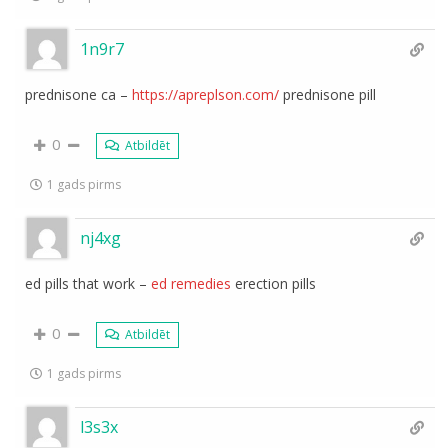
1n9r7
prednisone ca –
https://apreplson.com/
prednisone pill
0
Atbildēt
1 gads pirms
nj4xg
ed pills that work –
ed remedies
erection pills
0
Atbildēt
1 gads pirms
l3s3x