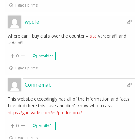
1 gads pirms
wpdfe
where can i buy cialis over the counter –
site
vardenafil and
tadalafil
0
Atbildēt
1 gads pirms
Conniemab
This website exceedingly has all of the information and facts
I needed there this case and didn’t know who to ask.
https://gnolvade.com/es/prednisona/
0
Atbildēt
1 gads pirms