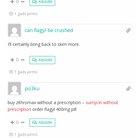
0
Atbildēt
1 gads pirms
can flagyl be crushed
I’ll certainly bring back to skim more.
0
Atbildēt
1 gads pirms
po3ku
buy zithromax without a prescription –
sumycin without
prescription
order flagyl 400mg pill
0
Atbildēt
1 gads pirms