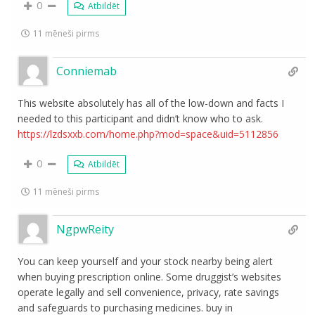
0
Atbildēt
11 mēneši pirms
Conniemab
This website absolutely has all of the low-down and facts I
needed to this participant and didn’t know who to ask.
https://lzdsxxb.com/home.php?mod=space&uid=5112856
0
Atbildēt
11 mēneši pirms
NgpwReity
You can keep yourself and your stock nearby being alert
when buying prescription online. Some druggist’s websites
operate legally and sell convenience, privacy, rate savings
and safeguards to purchasing medicines. buy in