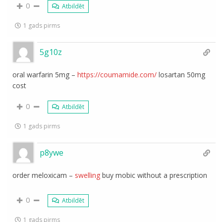
0
Atbildēt
1 gads pirms
5g10z
oral warfarin 5mg –
https://coumamide.com/
losartan 50mg
cost
0
Atbildēt
1 gads pirms
p8ywe
order meloxicam –
swelling
buy mobic without a prescription
0
Atbildēt
1 gads pirms