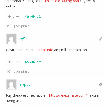
zithromax 500mg cost –
tinidazole 300mg oral
buy bystolic
online
0
Atbildēt
1 gads pirms
cq5p1
clavulanate tablet –
at bio info
ampicillin medication
0
Atbildēt
1 gads pirms
9opav
buy cheap esomeprazole –
https://anexamate.com/
nexium
40mg usa