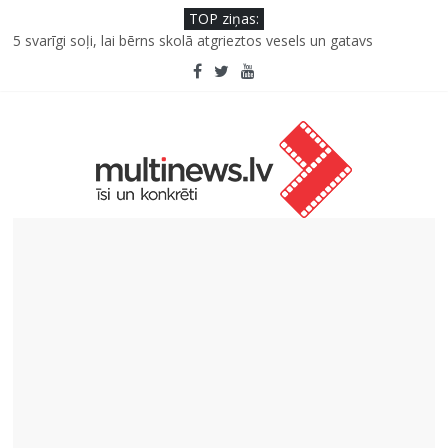
TOP ziņas:
Šefpavārs iesaka, kā gudri un izdevīgi izmantot kabačus no
sezonas sākuma līdz pat ziemai
5 svarīgi soļi, lai bērns skolā atgrieztos vesels un gatavs
mācībām
Saeimas priekšsēdētāja Ikšķilē: politiski represēto cilvēku
nesalaužamā ticība Latvijai ir mūsu valsts spēka pamats
Viens klikšķis līdz maksājumam vai viens mirklis līdz krāpšanai?
Kā neuzkāpt uz tiem pašiem grābekļiem: 5 iespējamās kļūdas
biznesa izaugsmē