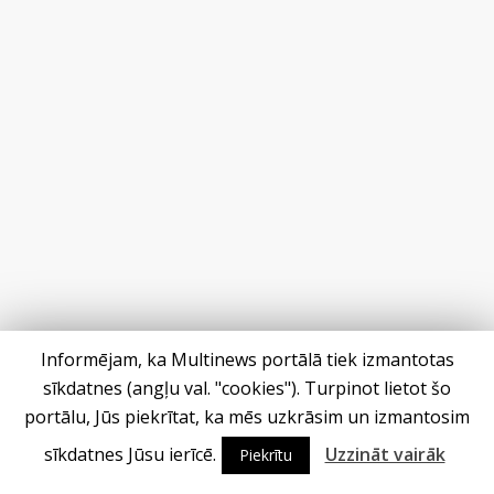
Informējam, ka Multinews portālā tiek izmantotas
sīkdatnes (angļu val. "cookies"). Turpinot lietot šo
portālu, Jūs piekrītat, ka mēs uzkrāsim un izmantosim
Populāri
sīkdatnes Jūsu ierīcē.
Uzzināt vairāk
Piekrītu
Saeimas priekšsēdētāja Ikšķilē: