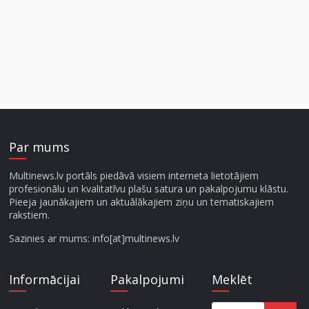
Par mums
Multinews.lv portāls piedāvā visiem interneta lietotājiem
profesionālu un kvalitatīvu plašu satura un pakalpojumu klāstu.
Pieeja jaunākajiem un aktuālākajiem ziņu un tematiskajiem
rakstiem.
Sazinies ar mums: info[at]multinews.lv
Informācijai
Pakalpojumi
Meklēt