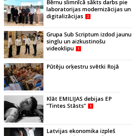
Bērnu slimnīcā sākts darbs pie
laboratorijas modernizācijas un
digitalizācijas
2
Grupa Sub Scriptum izdod jaunu
singlu un aizkustinošu
videoklipu
1
Pūtēju orķestru svētki Rojā
Klāt EMILIJAS debijas EP
“Tintes Stāsts”
1
Latvijas ekonomika izpleš