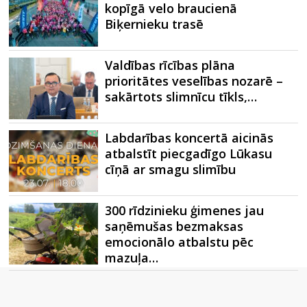
kopīgā velo braucienā
Biķernieku trasē
Valdības rīcības plāna
prioritātes veselības nozarē –
sakārtots slimnīcu tīkls,…
Labdarības koncertā aicinās
atbalstīt piecgadīgo Lūkasu
cīņā ar smagu slimību
300 rīdzinieku ģimenes jau
saņēmušas bezmaksas
emocionālo atbalstu pēc
mazuļa…