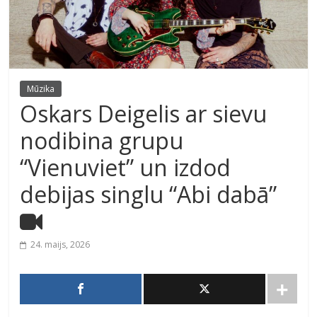
Mūzika
Oskars Deigelis ar sievu
nodibina grupu
“Vienuviet” un izdod
debijas singlu “Abi dabā”
24. maijs, 2026