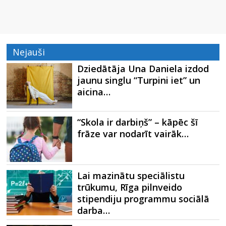
Nejauši
Dziedātāja Una Daniela izdod
jaunu singlu “Turpini iet” un
aicina…
“Skola ir darbiņš” – kāpēc šī
frāze var nodarīt vairāk…
Lai mazinātu speciālistu
trūkumu, Rīga pilnveido
stipendiju programmu sociālā
darba…