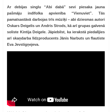
Ar debijas singlu “Abi dabā” sevi piesaka jauna
pašmāju indīfolka apvienība “Vienuviet”. Tās
pamatsastāvā darbojas trīs mūziķi – abi dziesmas autori
Oskars Deigelis un Andris Strods, kā arī grupas galvenā
soliste Kintija Deigele. Jāpiebilst, ka ierakstā piedalījies
arī skaņdarba līdzproducents Jānis Narbuts un flautiste
Eva Jevstigņejeva.