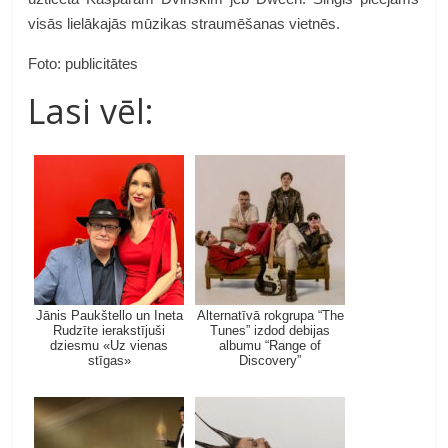
visās lielākajās mūzikas straumēšanas vietnēs.
Foto: publicitātes
Lasi vēl:
Jānis Paukštello un Ineta
Alternatīvā rokgrupa “The
Rudzīte ierakstījuši
Tunes” izdod debijas
dziesmu «Uz vienas
albumu “Range of
stīgas»
Discovery”