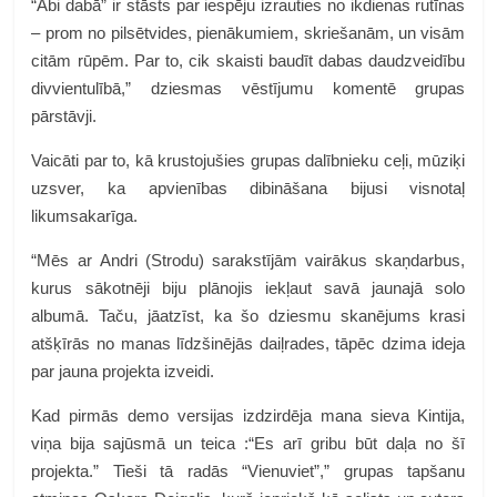
“Abi dabā” ir stāsts par iespēju izrauties no ikdienas rutīnas
– prom no pilsētvides, pienākumiem, skriešanām, un visām
citām rūpēm. Par to, cik skaisti baudīt dabas daudzveidību
divvientulībā,” dziesmas vēstījumu komentē grupas
pārstāvji.
Vaicāti par to, kā krustojušies grupas dalībnieku ceļi, mūziķi
uzsver, ka apvienības dibināšana bijusi visnotaļ
likumsakarīga.
“Mēs ar Andri (Strodu) sarakstījām vairākus skaņdarbus,
kurus sākotnēji biju plānojis iekļaut savā jaunajā solo
albumā. Taču, jāatzīst, ka šo dziesmu skanējums krasi
atšķīrās no manas līdzšinējās daiļrades, tāpēc dzima ideja
par jauna projekta izveidi.
Kad pirmās demo versijas izdzirdēja mana sieva Kintija,
viņa bija sajūsmā un teica :“Es arī gribu būt daļa no šī
projekta.” Tieši tā radās “Vienuviet”,” grupas tapšanu