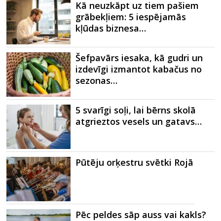
Kā neuzkāpt uz tiem pašiem
grābekļiem: 5 iespējamās
kļūdas biznesa…
Šefpavārs iesaka, kā gudri un
izdevīgi izmantot kabačus no
sezonas…
5 svarīgi soļi, lai bērns skolā
atgrieztos vesels un gatavs…
Pūtēju orķestru svētki Rojā
Pēc peldes sāp auss vai kakls?