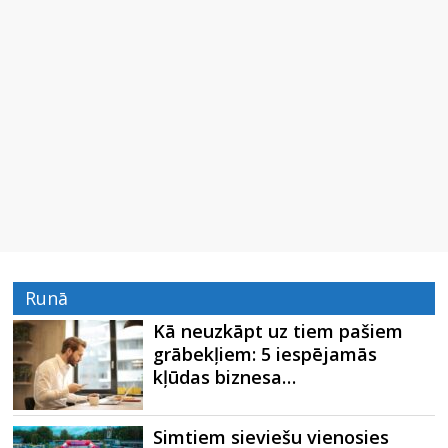
Runā
Kā neuzkāpt uz tiem pašiem
grābekļiem: 5 iespējamās
kļūdas biznesa…
Simtiem sieviešu vienosies