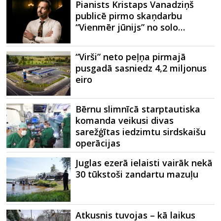
Pianists Kristaps Vanadziņš
publicē pirmo skaņdarbu
“Vienmēr jūnijs” no solo…
“Virši” neto peļņa pirmajā
pusgadā sasniedz 4,2 miljonus
eiro
Bērnu slimnīcā starptautiska
komanda veikusi divas
sarežģītas iedzimtu sirdskaišu
operācijas
Juglas ezerā ielaisti vairāk nekā
30 tūkstoši zandartu mazuļu
Atkusnis tuvojas – kā laikus