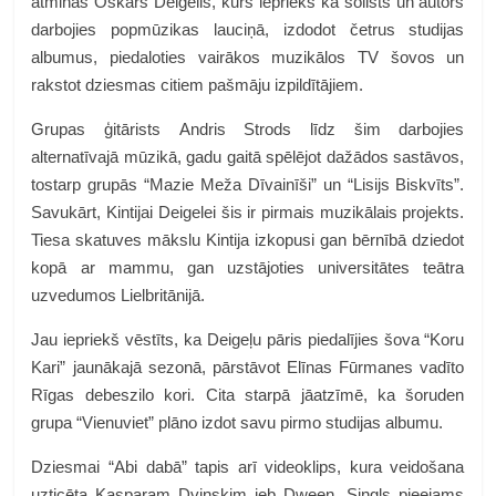
atminas Oskars Deigelis, kurš iepriekš kā solists un autors
darbojies popmūzikas lauciņā, izdodot četrus studijas
albumus, piedaloties vairākos muzikālos TV šovos un
rakstot dziesmas citiem pašmāju izpildītājiem.
Grupas ģitārists Andris Strods līdz šim darbojies
alternatīvajā mūzikā, gadu gaitā spēlējot dažādos sastāvos,
tostarp grupās “Mazie Meža Dīvainīši” un “Lisijs Biskvīts”.
Savukārt, Kintijai Deigelei šis ir pirmais muzikālais projekts.
Tiesa skatuves mākslu Kintija izkopusi gan bērnībā dziedot
kopā ar mammu, gan uzstājoties universitātes teātra
uzvedumos Lielbritānijā.
Jau iepriekš vēstīts, ka Deigeļu pāris piedalījies šova “Koru
Kari” jaunākajā sezonā, pārstāvot Elīnas Fūrmanes vadīto
Rīgas debeszilo kori. Cita starpā jāatzīmē, ka šoruden
grupa “Vienuviet” plāno izdot savu pirmo studijas albumu.
Dziesmai “Abi dabā” tapis arī videoklips, kura veidošana
uzticēta Kasparam Dvinskim jeb Dween. Singls pieejams