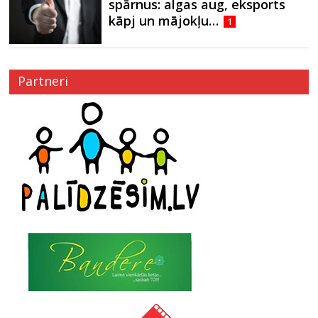
spārnus: algas aug, eksports
kāpj un mājokļu…
1
Partneri