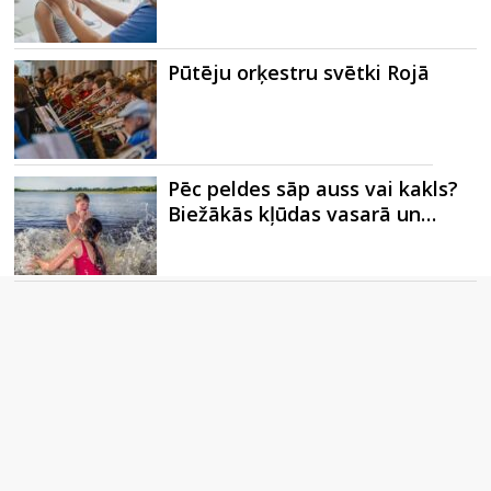
Pūtēju orķestru svētki Rojā
Pēc peldes sāp auss vai kakls?
Biežākās kļūdas vasarā un…