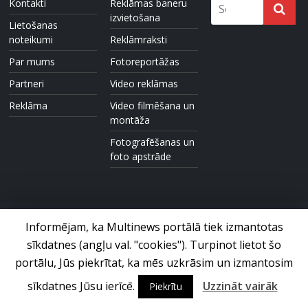
Kontakti
Reklāmas baneru
izvietošana
Lietošanas
noteikumi
Reklāmraksti
Par mums
Fotoreportāžas
Partneri
Video reklāmas
Reklāma
Video filmēšana un
montāža
Fotografēšanas un
foto apstrāde
Informējam, ka Multinews portālā tiek izmantotas
sīkdatnes (angļu val. "cookies"). Turpinot lietot šo
Foto un video ziņu portāls © 2017 Multinews.lv. Visas tiesības
paturētas.
portālu, Jūs piekrītat, ka mēs uzkrāsim un izmantosim
sīkdatnes Jūsu ierīcē.
Uzzināt vairāk
Piekrītu