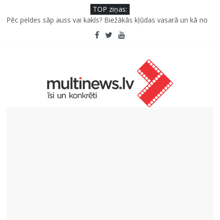
TOP ziņas:
Pūtēju orķestru svētki Rojā
Pēc peldes sāp auss vai kakls? Biežākās kļūdas vasarā un kā no
tām izvairīties
Kā neuzkāpt uz tiem pašiem grābekļiem: 5 iespējamās kļūdas
biznesa izaugsmē
Šefpavārs iesaka, kā gudri un izdevīgi izmantot kabačus no
sezonas sākuma līdz pat ziemai
5 svarīgi soļi, lai bērns skolā atgrieztos vesels un gatavs
mācībām