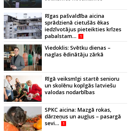
Rīgas pašvaldība aicina
sprādzienā cietušās ēkas
iedzīvotājus pieteikties krīzes
pabalstam…
1
Viedoklis: Svētku dienas –
naglas ēdinātāju zārkā
Rīgā veiksmīgi startē senioru
un skolēnu kopīgās latviešu
valodas nodarbības
SPKC aicina: Mazgā rokas,
dārzeņus un augļus – pasargā
sevi…
1