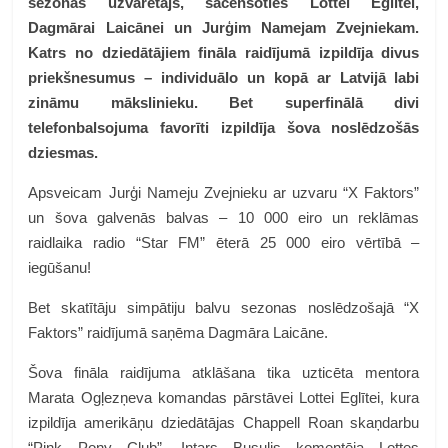
sezonas uzvarētājs, sacenšoties Lottei Eglītei,
Dagmārai Laicānei un Jurģim Namejam Zvejniekam.
Katrs no dziedātājiem fināla raidījumā izpildīja divus
priekšnesumus – individuālo un kopā ar Latvijā labi
zināmu mākslinieku. Bet superfinālā divi
telefonbalsojuma favorīti izpildīja šova noslēdzošās
dziesmas.
Apsveicam Jurģi Nameju Zvejnieku ar uzvaru “X Faktors”
un šova galvenās balvas – 10 000 eiro un reklāmas
raidlaika radio “Star FM” ēterā 25 000 eiro vērtībā –
iegūšanu!
Bet skatītāju simpātiju balvu sezonas noslēdzošajā “X
Faktors” raidījumā saņēma Dagmāra Laicāne.
Šova fināla raidījuma atklāšana tika uzticēta mentora
Marata Ogļezņeva komandas pārstāvei Lottei Eglītei, kura
izpildīja amerikāņu dziedātājas Chappell Roan skaņdarbu
“Pink Pony Club”. Intars Busulis komentēja Lottes