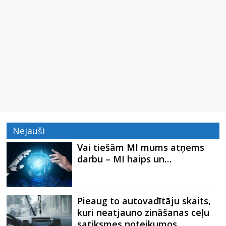
Nejauši
Vai tiešām MI mums atņems
darbu – MI haips un…
Pieaug to autovadītāju skaits,
kuri neatjauno zināšanas ceļu
satiksmes noteikumos