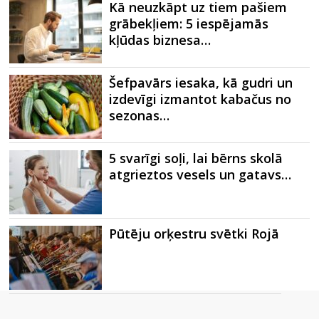
Kā neuzkāpt uz tiem pašiem
grābekļiem: 5 iespējamās
kļūdas biznesa…
Šefpavārs iesaka, kā gudri un
izdevīgi izmantot kabačus no
sezonas…
5 svarīgi soļi, lai bērns skolā
atgrieztos vesels un gatavs…
Pūtēju orķestru svētki Rojā