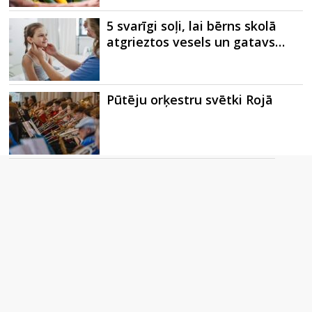
5 svarīgi soļi, lai bērns skolā
atgrieztos vesels un gatavs…
Pūtēju orķestru svētki Rojā