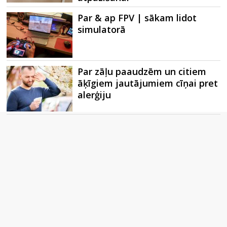
Par & ap FPV | sākam lidot
simulatorā
Par zāļu paaudzēm un citiem
āķīgiem jautājumiem cīņai pret
alerģiju