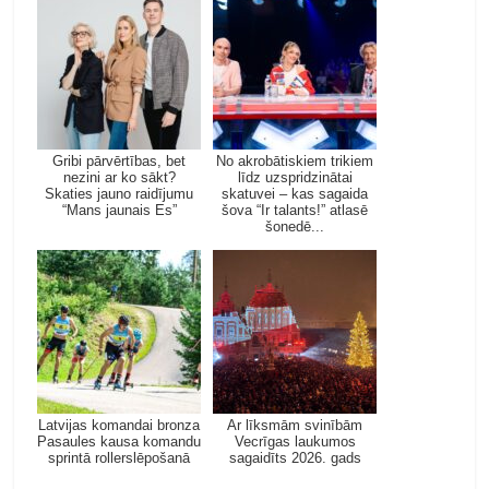
Gribi pārvērtības, bet
No akrobātiskiem trikiem
nezini ar ko sākt?
līdz uzspridzinātai
Skaties jauno raidījumu
skatuvei – kas sagaida
“Mans jaunais Es”
šova “Ir talants!” atlasē
šonedē...
Latvijas komandai bronza
Ar līksmām svinībām
Pasaules kausa komandu
Vecrīgas laukumos
sprintā rollerslēpošanā
sagaidīts 2026. gads