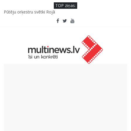
TOP ziņas:
Pūtēju orķestru svētki Rojā
Viens klikšķis līdz maksājumam vai viens mirklis līdz krāpšanai?
Kā neuzkāpt uz tiem pašiem grābekļiem: 5 iespējamās kļūdas
biznesa izaugsmē
Šefpavārs iesaka, kā gudri un izdevīgi izmantot kabačus no
sezonas sākuma līdz pat ziemai
5 svarīgi soļi, lai bērns skolā atgrieztos vesels un gatavs
mācībām