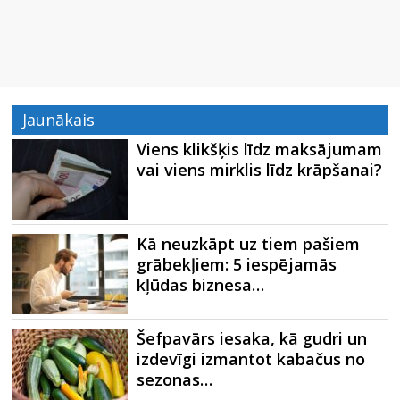
Jaunākais
Viens klikšķis līdz maksājumam
vai viens mirklis līdz krāpšanai?
Kā neuzkāpt uz tiem pašiem
grābekļiem: 5 iespējamās
kļūdas biznesa…
Šefpavārs iesaka, kā gudri un
izdevīgi izmantot kabačus no
sezonas…