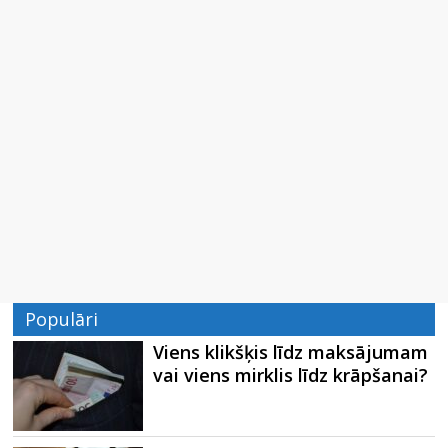
Populāri
Viens klikšķis līdz maksājumam
vai viens mirklis līdz krāpšanai?