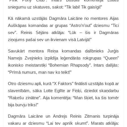
sniegumu uz skatuves, sakot: “Tik labi! Tik gaisīgi!”
Kā nākamā uzstājās Dagmāra Laicāne no mentores Aijas
Auškāpas komandas ar grupas “Astro’n’out” dziesmu “Tici
sev”. Reinis Sējāns atklāja: “Lūk – šis ir Dagmāras
ziņojums pašai sev un ikvienam visā Latvijā!”
Savukārt mentora Reiņa komandas dalībnieks Jurģis
Namejs Zvejnieks izpildīja leģendārās rokgrupas “Queen”
ikonisko meistarstiķi “Bohemian Rhapsody”. Intars dalījās:
“Prīmā numurs, man nav ko teikt!”
Otro dziesmu apli, kurā “X Faktors” finālisti uzstājās kopā ar
slavenībām, sāka Lotte Eglīte ar Fiņķi, dziedot skaņdarbu
“Raķešu zinātne”. Aija komentēja: “Man šķiet, ka šis tomēr
bija burvju triks!”
Dagmāra Laicāne un Andrejs Reinis Zitmanis turpināja
vakaru ar dziesmu “Lai tev apnīk skumt”. Marats atklāja: