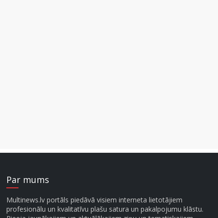
Par mums
Multinews.lv portāls piedāvā visiem interneta lietotājiem
profesionālu un kvalitatīvu plašu satura un pakalpojumu klāstu.