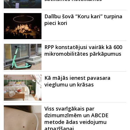
Dalību šovā “Koru kari” turpina
pieci kori
RPP konstatējusi vairāk kā 600
mikromobilitātes pārkāpumus
Kā mājās ienest pavasara
vieglumu un krāsas
Viss svarīgākais par
dzimumzīmēm un ABCDE
metode ādas veidojumu
atpazīšanai