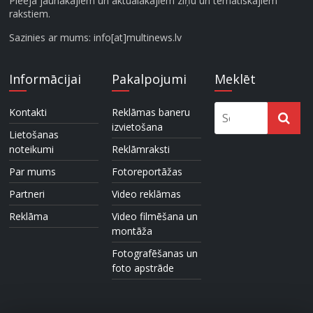
Pieeja jaunākajiem un aktuālākajiem ziņu un tematiskajiem
rakstiem.
Sazinies ar mums: info[at]multinews.lv
Informācijai
Pakalpojumi
Meklēt
Kontakti
Reklāmas baneru
izvietošana
Lietošanas
noteikumi
Reklāmraksti
Par mums
Fotoreportāžas
Partneri
Video reklāmas
Reklāma
Video filmēšana un
montāža
Fotografēšanas un
foto apstrāde