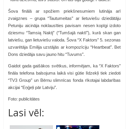
Šova finālā ar spožiem priekšnesumiem lutināja arī
zvaigznes – grupa “Tautumeitas” ar lietuviešu dziedātāju
Petuniju aicināja noklausīties pavisam nesen kopīgi izdoto
dziesmu “Tamsią Naktį” (“Tumšajā naktī”), kurā skan gan
latviešu, gan lietuviešu valoda. Šova “X Faktors” 5. sezonas
uzvarētāja Emilija uzstājās ar kompozīciju “Heartbeat”. Bet
Dons dziedāja savu jauno hitu “Tuvums”.
Gaidot gada gaišākos svētkus, informējam, ka “X Faktors”
fināla telefona balsojuma laikā visi gūtie līdzekļi tiek ziedoti
“TV3 Group” un Bērnu slimnīcas fonda rīkotajai labdarības
akcijai “Eņģeļi pār Latviju”.
Foto: publicitātes
Lasi vēl: