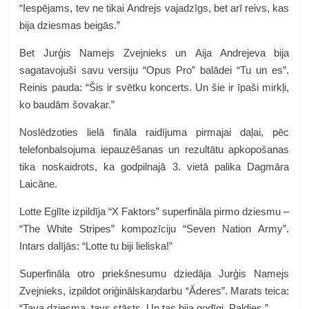
“Iespējams, tev ne tikai Andrejs vajadzīgs, bet arī reivs, kas
bija dziesmas beigās.”
Bet Jurģis Namejs Zvejnieks un Aija Andrejeva bija
sagatavojuši savu versiju “Opus Pro” balādei “Tu un es”.
Reinis pauda: “Šis ir svētku koncerts. Un šie ir īpaši mirkļi,
ko baudām šovakar.”
Noslēdzoties lielā fināla raidījuma pirmajai daļai, pēc
telefonbalsojuma iepauzēšanas un rezultātu apkopošanas
tika noskaidrots, ka godpilnajā 3. vietā palika Dagmāra
Laicāne.
Lotte Eglīte izpildīja “X Faktors” superfināla pirmo dziesmu –
“The White Stripes” kompozīciju “Seven Nation Army”.
Intars dalījās: “Lotte tu biji lieliska!”
Superfināla otro priekšnesumu dziedāja Jurģis Namejs
Zvejnieks, izpildot oriģinālskaņdarbu “Āderes”. Marats teica:
“Tava dziesma, tavs stāsts. Un tas bija godīgi. Paldies.”