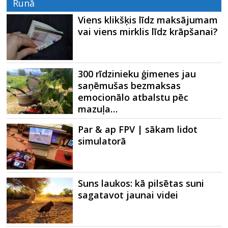
Runā
Viens klikšķis līdz maksājumam
vai viens mirklis līdz krāpšanai?
300 rīdzinieku ģimenes jau
saņēmušas bezmaksas
emocionālo atbalstu pēc
mazuļa…
Par & ap FPV | sākam lidot
simulatorā
Suns laukos: kā pilsētas suni
sagatavot jaunai videi