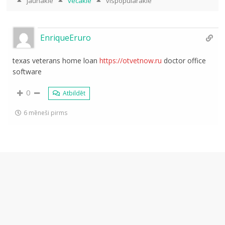
jaunākie
vecākie
vispopulārākie
EnriqueEruro
texas veterans home loan
https://otvetnow.ru
doctor office
software
0
Atbildēt
6 mēneši pirms