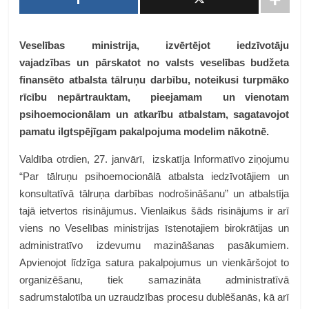
Veselības ministrija, izvērtējot iedzīvotāju
vajadzības un pārskatot no valsts veselības budžeta
finansēto atbalsta tālruņu darbību, noteikusi turpmāko
rīcību nepārtrauktam, pieejamam un vienotam
psihoemocionālam un atkarību atbalstam, sagatavojot
pamatu ilgtspējīgam pakalpojuma modelim nākotnē.
Valdība otrdien, 27. janvārī, izskatīja Informatīvo ziņojumu
“Par tālruņu psihoemocionālā atbalsta iedzīvotājiem un
konsultatīvā tālruņa darbības nodrošināšanu” un atbalstīja
tajā ietvertos risinājumus. Vienlaikus šāds risinājums ir arī
viens no Veselības ministrijas īstenotajiem birokrātijas un
administratīvo izdevumu mazināšanas pasākumiem.
Apvienojot līdzīga satura pakalpojumus un vienkāršojot to
organizēšanu, tiek samazināta administratīvā
sadrumstalotība un uzraudzības procesu dublēšanās, kā arī