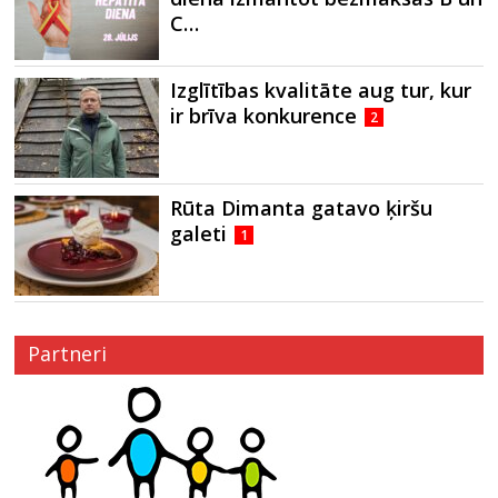
C…
Izglītības kvalitāte aug tur, kur
ir brīva konkurence
2
Rūta Dimanta gatavo ķiršu
galeti
1
Partneri