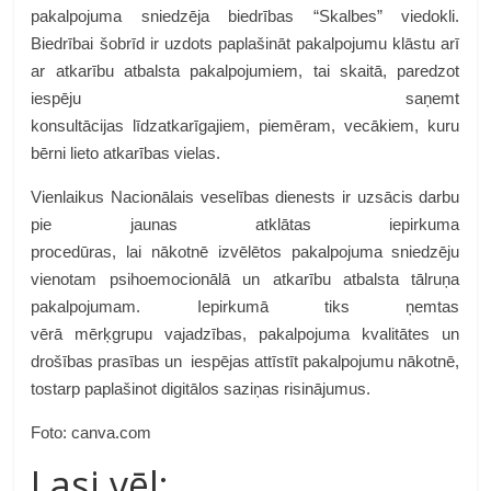
pakalpojuma sniedzēja biedrības “Skalbes” viedokli.
Biedrībai šobrīd ir uzdots paplašināt pakalpojumu klāstu arī
ar atkarību atbalsta pakalpojumiem, tai skaitā, paredzot
iespēju saņemt
konsultācijas līdzatkarīgajiem, piemēram, vecākiem, kuru
bērni lieto atkarības vielas.
Vienlaikus Nacionālais veselības dienests ir uzsācis darbu
pie jaunas atklātas iepirkuma
procedūras, lai nākotnē izvēlētos pakalpojuma sniedzēju
vienotam psihoemocionālā un atkarību atbalsta tālruņa
pakalpojumam. Iepirkumā tiks ņemtas
vērā mērķgrupu vajadzības, pakalpojuma kvalitātes un
drošības prasības un iespējas attīstīt pakalpojumu nākotnē,
tostarp paplašinot digitālos saziņas risinājumus.
Foto: canva.com
Lasi vēl: