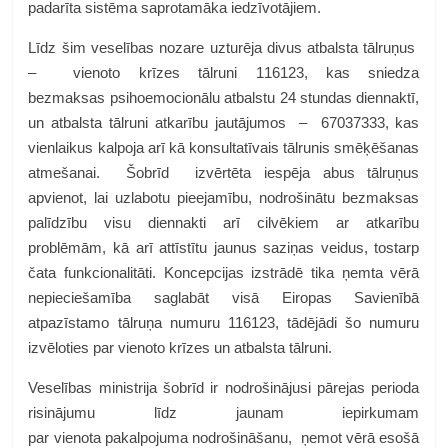
padarīta sistēma saprotamāka iedzīvotājiem.
Līdz šim veselības nozare uzturēja divus atbalsta tālruņus
– vienoto krīzes tālruni 116123, kas sniedza
bezmaksas psihoemocionālu atbalstu 24 stundas diennaktī,
un atbalsta tālruni atkarību jautājumos – 67037333, kas
vienlaikus kalpoja arī kā konsultatīvais tālrunis smēķēšanas
atmešanai. Šobrīd izvērtēta iespēja abus tālruņus
apvienot, lai uzlabotu pieejamību, nodrošinātu bezmaksas
palīdzību visu diennakti arī cilvēkiem ar atkarību
problēmām, kā arī attīstītu jaunus saziņas veidus, tostarp
čata funkcionalitāti. Koncepcijas izstrādē tika ņemta vērā
nepieciešamība saglabāt visā Eiropas Savienībā
atpazīstamo tālruņa numuru 116123, tādējādi šo numuru
izvēloties par vienoto krīzes un atbalsta tālruni.
Veselības ministrija šobrīd ir nodrošinājusi pārejas perioda
risinājumu līdz jaunam iepirkumam
par vienota pakalpojuma nodrošināšanu, ņemot vērā esošā