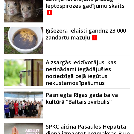
leptospirozes gadījumu skaits
1
Ķīšezerā ielaisti gandrīz 23 000
zandartu mazuļu
1
Aizsargās iedzīvotājus, kas
nezinādami iegādājušies
noziedzīgā ceļā iegūtus
nekustamos īpašumus
Pasniegta Rīgas gada balva
kultūrā “Baltais zvirbulis”
SPKC aicina Pasaules Hepatīta
dienā izmantot bezmaksas B un