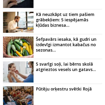
Kā neuzkāpt uz tiem pašiem
grābekļiem: 5 iespējamās
kļūdas biznesa…
Šefpavārs iesaka, kā gudri un
izdevīgi izmantot kabačus no
sezonas…
5 svarīgi soļi, lai bērns skolā
atgrieztos vesels un gatavs…
Pūtēju orķestru svētki Rojā