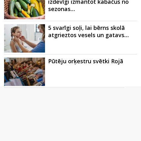
izdevīgi izmantot kabačus no
sezonas…
5 svarīgi soļi, lai bērns skolā
atgrieztos vesels un gatavs…
Pūtēju orķestru svētki Rojā