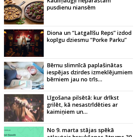
Kauliņaugļi neparastām
pusdienu niansēm
Diona un “Latgalīšu Reps” izdod
kopīgu dziesmu “Porke Parku”
Bērnu slimnīcā paplašinātas
iespējas dzirdes izmeklējumiem
bērniem jau no trīs…
Līgošana pilsētā: kur drīkst
grilēt, kā nesastrīdēties ar
kaimiņiem un…
No 9. marta stājas spēkā