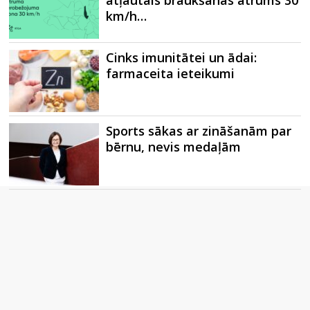
atļautais braukšanas ātrums 30
km/h…
Cinks imunitātei un ādai:
farmaceita ieteikumi
Sports sākas ar zināšanām par
bērnu, nevis medaļām