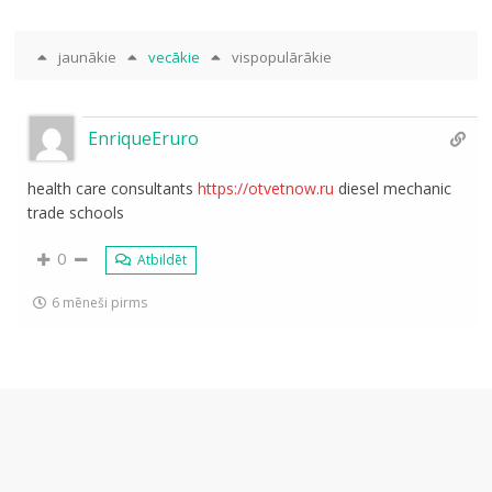
jaunākie
vecākie
vispopulārākie
EnriqueEruro
health care consultants
https://otvetnow.ru
diesel mechanic
trade schools
0
Atbildēt
6 mēneši pirms