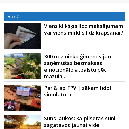
Runā
Viens klikšķis līdz maksājumam
vai viens mirklis līdz krāpšanai?
300 rīdzinieku ģimenes jau
saņēmušas bezmaksas
emocionālo atbalstu pēc
mazuļa…
Par & ap FPV | sākam lidot
simulatorā
Suns laukos: kā pilsētas suni
sagatavot jaunai videi