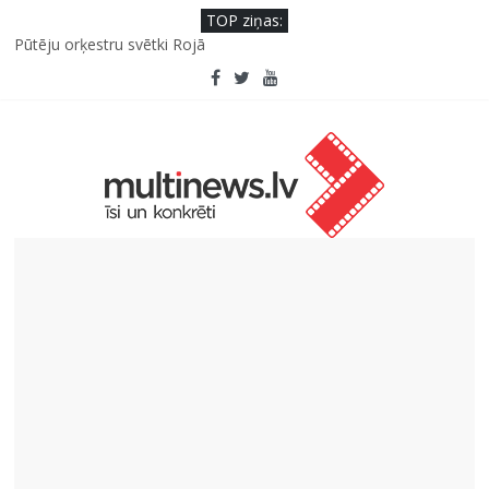
TOP ziņas:
Pūtēju orķestru svētki Rojā
Viens klikšķis līdz maksājumam vai viens mirklis līdz krāpšanai?
Kā neuzkāpt uz tiem pašiem grābekļiem: 5 iespējamās kļūdas
biznesa izaugsmē
Šefpavārs iesaka, kā gudri un izdevīgi izmantot kabačus no
sezonas sākuma līdz pat ziemai
5 svarīgi soļi, lai bērns skolā atgrieztos vesels un gatavs
mācībām