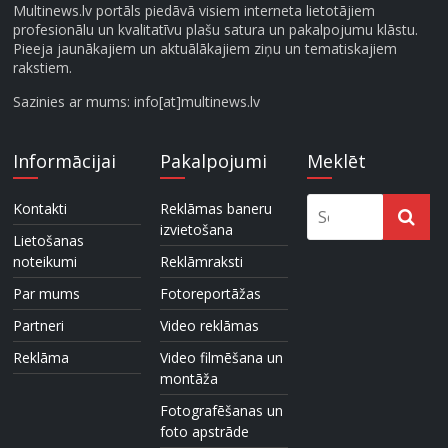
Multinews.lv portāls piedāvā visiem interneta lietotājiem
profesionālu un kvalitatīvu plašu satura un pakalpojumu klāstu.
Pieeja jaunākajiem un aktuālākajiem ziņu un tematiskajiem
rakstiem.
Sazinies ar mums: info[at]multinews.lv
Informācijai
Pakalpojumi
Meklēt
Kontakti
Reklāmas baneru
izvietošana
Lietošanas
noteikumi
Reklāmraksti
Par mums
Fotoreportāžas
Partneri
Video reklāmas
Reklāma
Video filmēšana un
montāža
Fotografēšanas un
foto apstrāde