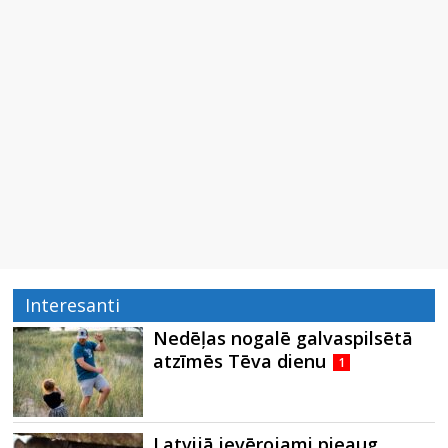
Interesanti
Nedēļas nogalē galvaspilsētā
atzīmēs Tēva dienu
1
Latvijā ievērojami pieaug