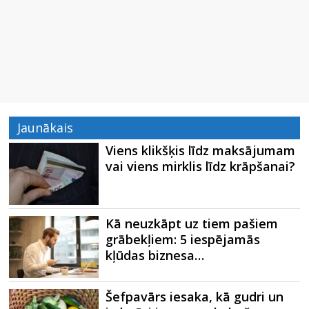
Jaunākais
Viens klikšķis līdz maksājumam
vai viens mirklis līdz krāpšanai?
Kā neuzkāpt uz tiem pašiem
grābekļiem: 5 iespējamās
kļūdas biznesa…
Šefpavārs iesaka, kā gudri un