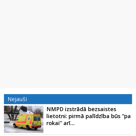
Nejauši
NMPD izstrādā bezsaistes
lietotni: pirmā palīdzība būs “pa
rokai” arī…