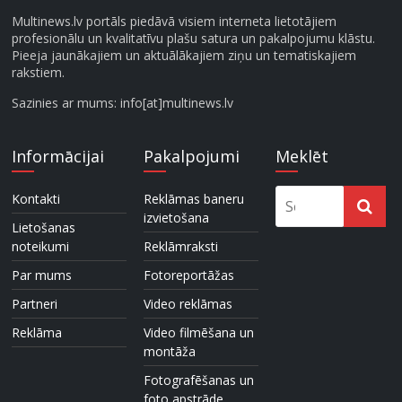
Multinews.lv portāls piedāvā visiem interneta lietotājiem
profesionālu un kvalitatīvu plašu satura un pakalpojumu klāstu.
Pieeja jaunākajiem un aktuālākajiem ziņu un tematiskajiem
rakstiem.
Sazinies ar mums: info[at]multinews.lv
Informācijai
Pakalpojumi
Meklēt
Kontakti
Reklāmas baneru
izvietošana
Lietošanas
noteikumi
Reklāmraksti
Par mums
Fotoreportāžas
Partneri
Video reklāmas
Reklāma
Video filmēšana un
montāža
Fotografēšanas un
foto apstrāde