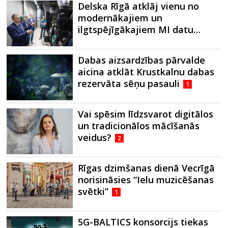
Delska Rīgā atklāj vienu no
modernākajiem un
ilgtspējīgākajiem MI datu…
Dabas aizsardzības pārvalde
aicina atklāt Krustkalnu dabas
rezervāta sēņu pasauli
1
Vai spēsim līdzsvarot digitālos
un tradicionālos mācīšanās
veidus?
2
Rīgas dzimšanas dienā Vecrīgā
norisināsies “Ielu muzicēšanas
svētki”
1
5G-BALTICS konsorcijs tiekas