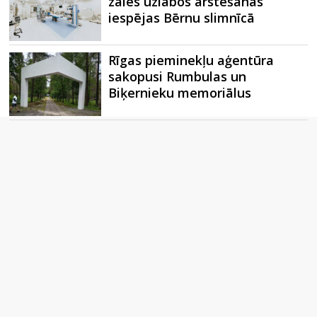
zāles uzlabos ārstēšanas
iespējas Bērnu slimnīcā
Rīgas pieminekļu aģentūra
sakopusi Rumbulas un
Biķernieku memoriālus