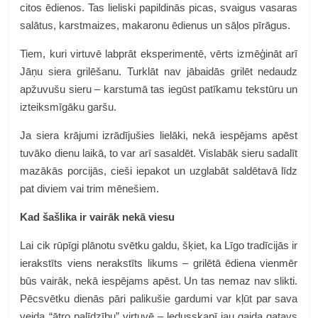
citos ēdienos. Tas lieliski papildinās picas, svaigus vasaras
salātus, karstmaizes, makaronu ēdienus un sāļos pīrāgus.
Tiem, kuri virtuvē labprāt eksperimentē, vērts izmēģināt arī
Jāņu siera grilēšanu. Turklāt nav jābaidās grilēt nedaudz
apžuvušu sieru – karstumā tas iegūst patīkamu tekstūru un
izteiksmīgāku garšu.
Ja siera krājumi izrādījušies lielāki, nekā iespējams apēst
tuvāko dienu laikā, to var arī sasaldēt. Vislabāk sieru sadalīt
mazākās porcijās, cieši iepakot un uzglabāt saldētavā līdz
pat diviem vai trim mēnešiem.
Kad šašlika ir vairāk nekā viesu
Lai cik rūpīgi plānotu svētku galdu, šķiet, ka Līgo tradīcijās ir
ierakstīts viens nerakstīts likums – grilētā ēdiena vienmēr
būs vairāk, nekā iespējams apēst. Un tas nemaz nav slikti.
Pēcsvētku dienās pāri palikušie gardumi var kļūt par sava
veida “ātro palīdzību” virtuvē – ledusskapī jau gaida gatavs