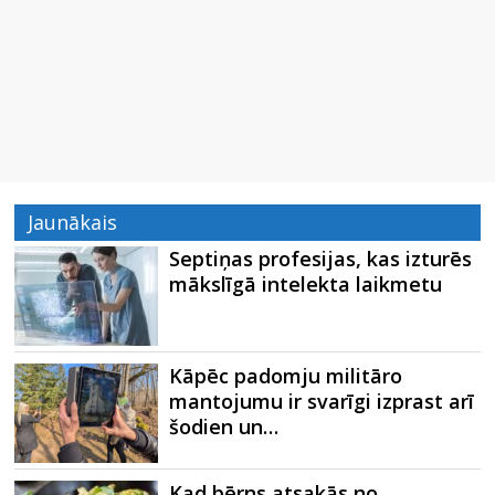
Jaunākais
Septiņas profesijas, kas izturēs
mākslīgā intelekta laikmetu
Kāpēc padomju militāro
mantojumu ir svarīgi izprast arī
šodien un…
Kad bērns atsakās no