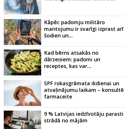
Kāpēc padomju militāro
mantojumu ir svarīgi izprast arī
šodien un…
Kad bērns atsakās no
dārzeņiem: padomi un
receptes, kas var…
SPF rokasgrāmata ikdienai un
atvaļinājumu laikam – konsultē
farmaceite
9 % Latvijas iedzīvotāju parasti
strādā no mājām