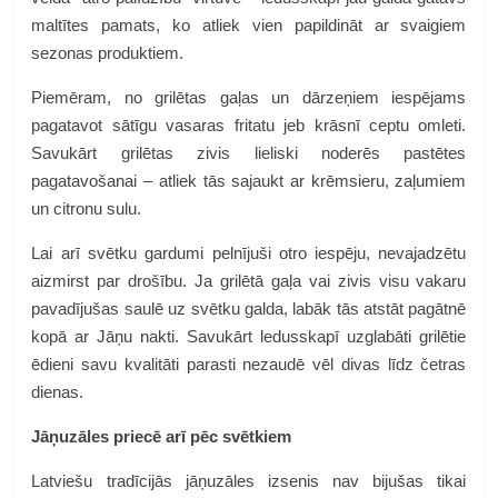
maltītes pamats, ko atliek vien papildināt ar svaigiem
sezonas produktiem.
Piemēram, no grilētas gaļas un dārzeņiem iespējams
pagatavot sātīgu vasaras fritatu jeb krāsnī ceptu omleti.
Savukārt grilētas zivis lieliski noderēs pastētes
pagatavošanai – atliek tās sajaukt ar krēmsieru, zaļumiem
un citronu sulu.
Lai arī svētku gardumi pelnījuši otro iespēju, nevajadzētu
aizmirst par drošību. Ja grilētā gaļa vai zivis visu vakaru
pavadījušas saulē uz svētku galda, labāk tās atstāt pagātnē
kopā ar Jāņu nakti. Savukārt ledusskapī uzglabāti grilētie
ēdieni savu kvalitāti parasti nezaudē vēl divas līdz četras
dienas.
Jāņuzāles priecē arī pēc svētkiem
Latviešu tradīcijās jāņuzāles izsenis nav bijušas tikai