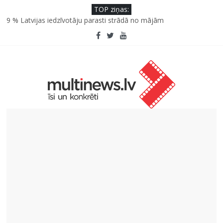
TOP ziņas:
9 % Latvijas iedzīvotāju parasti strādā no mājām
Septiņas profesijas, kas izturēs mākslīgā intelekta laikmetu
Kāpēc padomju militāro mantojumu ir svarīgi izprast arī šodien
un kā to palīdz paveikt papildinātā realitāte
Kad bērns atsakās no dārzeņiem: padomi un receptes, kas var
palīdzēt
SPF rokasgrāmata ikdienai un atvaļinājumu laikam – konsultē
farmaceite