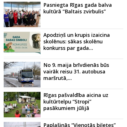
Pasniegta Rīgas gada balva
kultūrā “Baltais zvirbulis”
Apodziņš un krupis izaicina
skolēnus: sākas skolēnu
konkurss par gada…
No 9. maija brīvdienās būs
vairāk reisu 31. autobusa
maršrutā,…
Rīgas pašvaldība aicina uz
kultūrtelpu “Stropi”
pasākumiem jūlijā
Paplašinās “Vienotās biļetes”