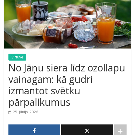
Virtuve
No Jāņu siera līdz ozollapu
vainagam: kā gudri
izmantot svētku
pārpalikumus
25. jūnijs, 2026