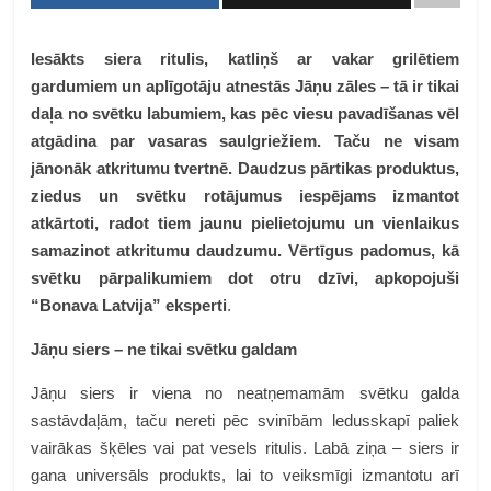
Iesākts siera ritulis, katliņš ar vakar grilētiem
gardumiem un aplīgotāju atnestās Jāņu zāles – tā ir tikai
daļa no svētku labumiem, kas pēc viesu pavadīšanas vēl
atgādina par vasaras saulgriežiem. Taču ne visam
jānonāk atkritumu tvertnē. Daudzus pārtikas produktus,
ziedus un svētku rotājumus iespējams izmantot
atkārtoti, radot tiem jaunu pielietojumu un vienlaikus
samazinot atkritumu daudzumu. Vērtīgus padomus, kā
svētku pārpalikumiem dot otru dzīvi, apkopojuši
“Bonava Latvija” eksperti
.
Jāņu siers – ne tikai svētku galdam
Jāņu siers ir viena no neatņemamām svētku galda
sastāvdaļām, taču nereti pēc svinībām ledusskapī paliek
vairākas šķēles vai pat vesels ritulis. Labā ziņa – siers ir
gana universāls produkts, lai to veiksmīgi izmantotu arī