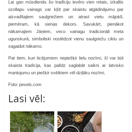
Lai gan mūsdienās šo tradīciju ievēro vien retais, izkaltis
ozollapu vainags var kļūt par skaistu atgādinājumu par
aizvadītajiem saulgriežiem un atrast vietu mājoklī,
piemēram, kā sienas dekors. Savukārt, pienākot
nākamajiem Jāņiem, veco vainagu tradicionāli meta
ugunskurā, simboliski noslēdzot vienu saulgriežu ciklu un
sagaidot nākamo.
Pat tiem, kuri ticējumiem nepiešķir lielu nozīmi, šī var būt
skaista tradīcija, kas palīdz saglabāt saikni ar latvisko
mantojumu un piešķir svētkiem vēl dziļāku nozīmi.
Foto: pexels.com
Lasi vēl: