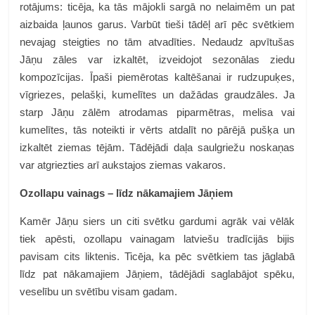
rotājums: ticēja, ka tās mājokli sargā no nelaimēm un pat
aizbaida ļaunos garus. Varbūt tieši tādēļ arī pēc svētkiem
nevajag steigties no tām atvadīties. Nedaudz apvītušas
Jāņu zāles var izkaltēt, izveidojot sezonālas ziedu
kompozīcijas. Īpaši piemērotas kaltēšanai ir rudzupuķes,
vīgriezes, pelašķi, kumelītes un dažādas graudzāles. Ja
starp Jāņu zālēm atrodamas piparmētras, melisa vai
kumelītes, tās noteikti ir vērts atdalīt no pārējā pušķa un
izkaltēt ziemas tējām. Tādējādi daļa saulgriežu noskaņas
var atgriezties arī aukstajos ziemas vakaros.
Ozollapu vainags – līdz nākamajiem Jāņiem
Kamēr Jāņu siers un citi svētku gardumi agrāk vai vēlāk
tiek apēsti, ozollapu vainagam latviešu tradīcijās bijis
pavisam cits liktenis. Ticēja, ka pēc svētkiem tas jāglabā
līdz pat nākamajiem Jāņiem, tādējādi saglabājot spēku,
veselību un svētību visam gadam.