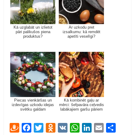
Kā uzglabāt un izlietot
Ar uzkodu pret
pāri palikušos piena
izsalkumu: kā remdēt
produktus?
apetīti veselīgi?
Piecas vienkāršas un
Kā kombinēt gaļu ar
izdevīgas uzkodu idejas
mērci: šefpavāra ceļvedis
svētku galdam
labākajiem garšu pāriem
D
F
T
O
V
W
Li
E
S