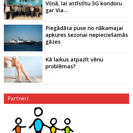
Viļņā, lai attīstītu 5G koridoru
gar Via…
Piegādāta puse no nākamajai
apkures sezonai nepieciešamās
gāzes
Kā laikus atpazīt vēnu
problēmas?
Partneri