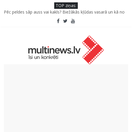
TOP ziņas:
Pēc peldes sāp auss vai kakls? Biežākās kļūdas vasarā un kā no
tām izvairīties
Kā neuzkāpt uz tiem pašiem grābekļiem: 5 iespējamās kļūdas
biznesa izaugsmē
Šefpavārs iesaka, kā gudri un izdevīgi izmantot kabačus no
sezonas sākuma līdz pat ziemai
5 svarīgi soļi, lai bērns skolā atgrieztos vesels un gatavs
mācībām
Pūtēju orķestru svētki Rojā