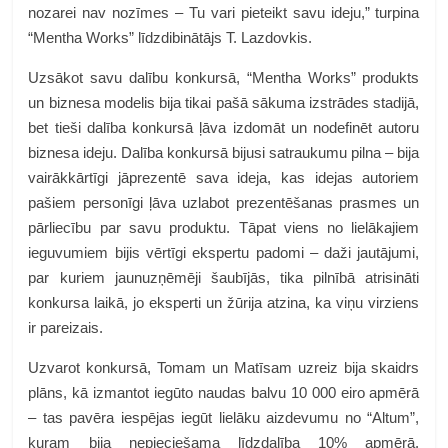
nozarei nav nozīmes – Tu vari pieteikt savu ideju,” turpina
“Mentha Works” līdzdibinātājs T. Lazdovkis.
Uzsākot savu dalību konkursā, “Mentha Works” produkts
un biznesa modelis bija tikai pašā sākuma izstrādes stadijā,
bet tieši dalība konkursā ļāva izdomāt un nodefinēt autoru
biznesa ideju. Dalība konkursā bijusi satraukumu pilna – bija
vairākkārtīgi jāprezentē sava ideja, kas idejas autoriem
pašiem personīgi ļāva uzlabot prezentēšanas prasmes un
pārliecību par savu produktu. Tāpat viens no lielākajiem
ieguvumiem bijis vērtīgi ekspertu padomi – daži jautājumi,
par kuriem jaunuzņēmēji šaubījās, tika pilnībā atrisināti
konkursa laikā, jo eksperti un žūrija atzina, ka viņu virziens
ir pareizais.
Uzvarot konkursā, Tomam un Matīsam uzreiz bija skaidrs
plāns, kā izmantot iegūto naudas balvu 10 000 eiro apmērā
– tas pavēra iespējas iegūt lielāku aizdevumu no “Altum”,
kuram bija nepieciešama līdzdalība 10% apmērā.