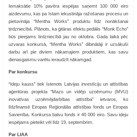
Iemaksātie 10% pavēra iespējas saņemt 100 000 eiro
aizdevumu, kas pa īstam iekustināja ražošanas procesu un
pietuvināja “Mentha Works” produktu līdz nonākšanai
tirdzniecībā. Plānots, ka ģitāras efektu pedālis “Monk Echo”
būs pieejams tirdzniecībā jau no oktobra. Gada laikā pēc
uzvaras konkursā, “Mentha Works” dibinātāji ir uzsākuši
darbu arī pie diviem nākamajiem produktiem, kas savu
dienasgaismu varētu ieraudzīt nākamgad.
Par konkursu
“Ideju kauss” tiek īstenots Latvijas investīciju un attīstības
aģentūras projekta “Mazo un vidējo uzņēmumu (MVU)
inovatīvas uzņēmējdarbības attīstība” ietvaros, ko
līdzfinansē Eiropas Reģionālās attīstības fonds un Eiropas
Savienība. Konkursa balvu fonds ir 40 000 eiro. Savu ideju
iespējams pieteikt vēl līdz 19. septembrim.
Par LIAA