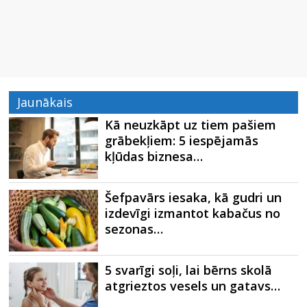
Jaunākais
Kā neuzkāpt uz tiem pašiem
grābekļiem: 5 iespējamās
kļūdas biznesa…
Šefpavārs iesaka, kā gudri un
izdevīgi izmantot kabačus no
sezonas…
5 svarīgi soļi, lai bērns skolā
atgrieztos vesels un gatavs…