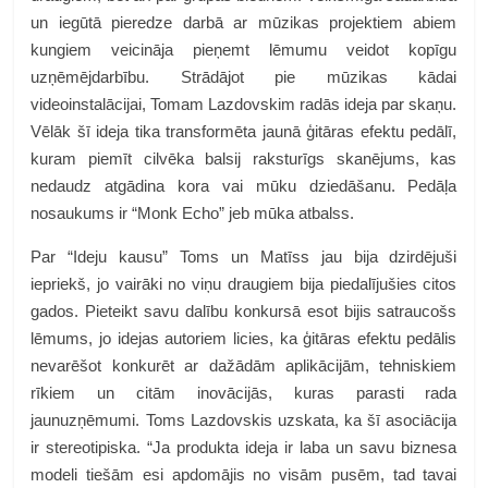
un iegūtā pieredze darbā ar mūzikas projektiem abiem
kungiem veicināja pieņemt lēmumu veidot kopīgu
uzņēmējdarbību. Strādājot pie mūzikas kādai
videoinstalācijai, Tomam Lazdovskim radās ideja par skaņu.
Vēlāk šī ideja tika transformēta jaunā ģitāras efektu pedālī,
kuram piemīt cilvēka balsij raksturīgs skanējums, kas
nedaudz atgādina kora vai mūku dziedāšanu. Pedāļa
nosaukums ir “Monk Echo” jeb mūka atbalss.
Par “Ideju kausu” Toms un Matīss jau bija dzirdējuši
iepriekš, jo vairāki no viņu draugiem bija piedalījušies citos
gados. Pieteikt savu dalību konkursā esot bijis satraucošs
lēmums, jo idejas autoriem licies, ka ģitāras efektu pedālis
nevarēšot konkurēt ar dažādām aplikācijām, tehniskiem
rīkiem un citām inovācijās, kuras parasti rada
jaunuzņēmumi. Toms Lazdovskis uzskata, ka šī asociācija
ir stereotipiska. “Ja produkta ideja ir laba un savu biznesa
modeli tiešām esi apdomājis no visām pusēm, tad tavai