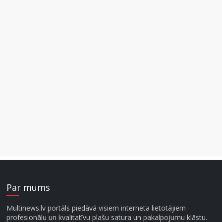
Par mums
Multinews.lv portāls piedāvā visiem interneta lietotājiem
profesionālu un kvalitatīvu plašu satura un pakalpojumu klāstu.