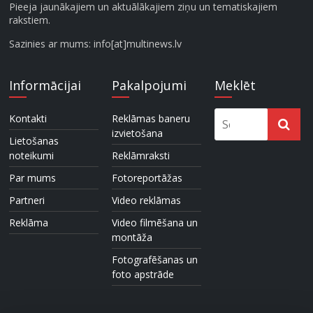
Pieeja jaunākajiem un aktuālākajiem ziņu un tematiskajiem
rakstiem.
Sazinies ar mums: info[at]multinews.lv
Informācijai
Pakalpojumi
Meklēt
Kontakti
Reklāmas baneru
izvietošana
Lietošanas
noteikumi
Reklāmraksti
Par mums
Fotoreportāžas
Partneri
Video reklāmas
Reklāma
Video filmēšana un
montāža
Fotografēšanas un
foto apstrāde