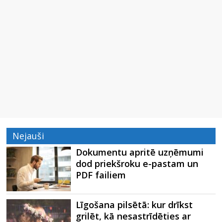
Nejauši
Dokumentu apritē uzņēmumi
dod priekšroku e-pastam un
PDF failiem
Līgošana pilsētā: kur drīkst
grilēt, kā nesastrīdēties ar