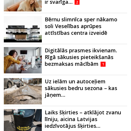
ir svarīga…
2
Bērnu slimnīca sper nākamo
soli Veselības aprūpes
attīstības centra izveidē
Digitālās prasmes ikvienam.
Rīgā sākusies pieteikšanās
bezmaksas mācībām
1
Uz ielām un autoceļiem
sākusies bedru sezona – kas
jāņem…
Laiks šķirties – atklājot zvanu
līniju, aicina Latvijas
iedzīvotājus šķirties…