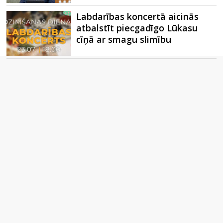
Labdarības koncertā aicinās
atbalstīt piecgadīgo Lūkasu
cīņā ar smagu slimību