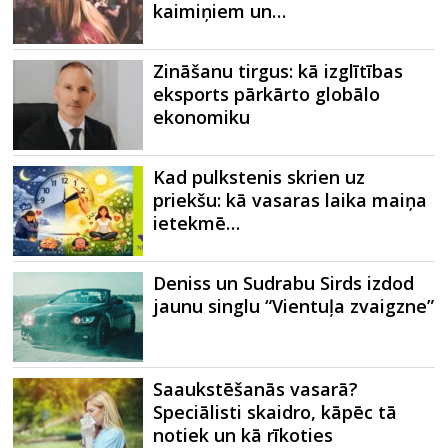
kaimiņiem un…
Zināšanu tirgus: kā izglītības
eksports pārkārto globālo
ekonomiku
Kad pulkstenis skrien uz
priekšu: kā vasaras laika maiņa
ietekmē…
Deniss un Sudrabu Sirds izdod
jaunu singlu “Vientuļa zvaigzne”
Saaukstēšanās vasarā?
Speciālisti skaidro, kāpēc tā
notiek un kā rīkoties