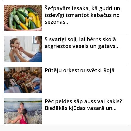
Šefpavārs iesaka, kā gudri un
izdevīgi izmantot kabačus no
sezonas…
5 svarīgi soļi, lai bērns skolā
atgrieztos vesels un gatavs…
Pūtēju orķestru svētki Rojā
Pēc peldes sāp auss vai kakls?
Biežākās kļūdas vasarā un…