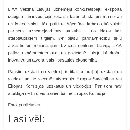
LIAA veicina Latvijas uzņēmēju konkurētspēju, eksporta
izaugsmi un investīciju piesaisti, kā arī attīsta tūrisma nozari
un īsteno valsts tēla politiku. Aģentūra darbojas kā valsts
partneris uzņēmējdarbības attīstībā – no idejas līdz
starptautiskiem tirgiem. Ar plašu pārstāvniecību tīklu
ārvalstīs un reģionālajiem biznesa centriem Latvijā, LIAA
palīdz uzņēmumiem augt un pozicionē Latviju kā drošu,
inovatīvu un atvērtu valsti pasaules ekonomikā.
Paustie uzskati un viedokļi ir tikai autora(-u) uzskati un
viedokļi un ne vienmēr atspoguļo Eiropas Savienības vai
Eiropas Komisijas uzskatus un viedokļus. Par tiem nav
atbildīga ne Eiropas Savienība, ne Eiropas Komisija.
Foto: publicitātes
Lasi vēl: