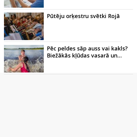
Pūtēju orķestru svētki Rojā
Pēc peldes sāp auss vai kakls?
Biežākās kļūdas vasarā un…