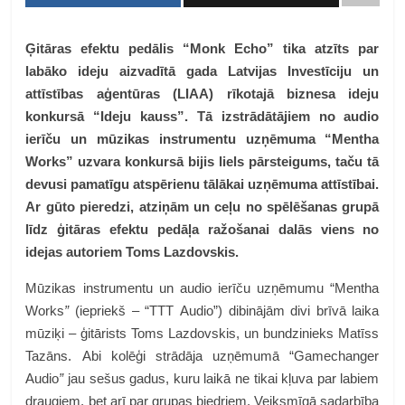
Ģitāras efektu pedālis “Monk Echo” tika atzīts par
labāko ideju aizvadītā gada Latvijas Investīciju un
attīstības aģentūras (LIAA) rīkotajā biznesa ideju
konkursā “Ideju kauss”. Tā izstrādātājiem no audio
ierīču un mūzikas instrumentu uzņēmuma “Mentha
Works” uzvara konkursā bijis liels pārsteigums, taču tā
devusi pamatīgu atspērienu tālākai uzņēmuma attīstībai.
Ar gūto pieredzi, atziņām un ceļu no spēlēšanas grupā
līdz ģitāras efektu pedāļa ražošanai dalās viens no
idejas autoriem Toms Lazdovskis.
Mūzikas instrumentu un audio ierīču uzņēmumu “Mentha
Works
”
(iepriekš – “TTT Audio”) dibinājām divi brīvā laika
mūziķi – ģitārists Toms Lazdovskis, un bundzinieks Matīss
Tazāns. Abi kolēģi strādāja uzņēmumā “Gamechanger
Audio
”
jau sešus gadus, kuru laikā ne tikai kļuva par labiem
draugiem, bet arī par grupas biedriem. Veiksmīgā sadarbība