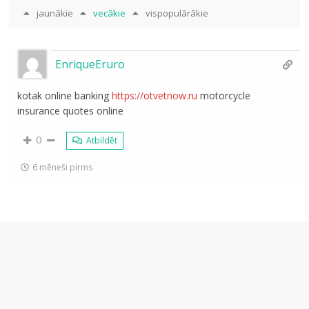
jaunākie
vecākie
vispopulārākie
EnriqueEruro
kotak online banking
https://otvetnow.ru
motorcycle
insurance quotes online
0
Atbildēt
6 mēneši pirms