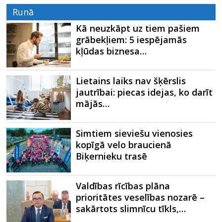
Runā
Kā neuzkāpt uz tiem pašiem
grābekļiem: 5 iespējamās
kļūdas biznesa…
Lietains laiks nav šķērslis
jautrībai: piecas idejas, ko darīt
mājās…
Simtiem sieviešu vienosies
kopīgā velo braucienā
Biķernieku trasē
Valdības rīcības plāna
prioritātes veselības nozarē –
sakārtots slimnīcu tīkls,…