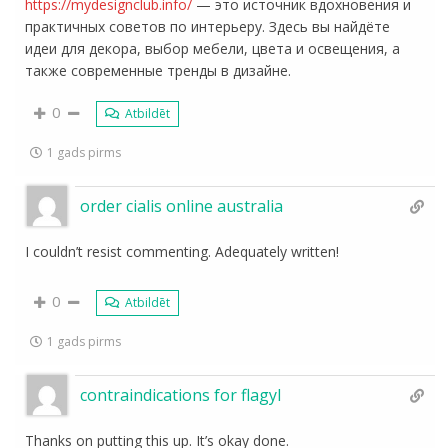
https://mydesignclub.info/
— это источник вдохновения и
практичных советов по интерьеру. Здесь вы найдёте
идеи для декора, выбор мебели, цвета и освещения, а
также современные тренды в дизайне.
0
Atbildēt
1 gads pirms
order cialis online australia
I couldn’t resist commenting. Adequately written!
0
Atbildēt
1 gads pirms
contraindications for flagyl
Thanks on putting this up. It’s okay done.