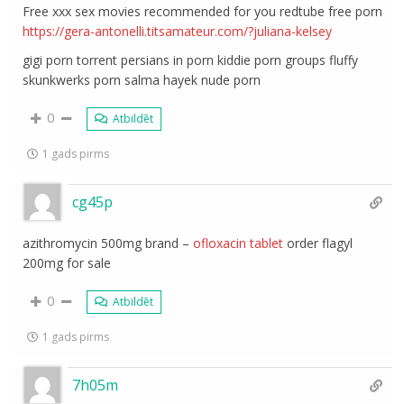
Free xxx sex movies recommended for you redtube free porn
https://gera-antonelli.titsamateur.com/?juliana-kelsey
gigi porn torrent persians in porn kiddie porn groups fluffy
skunkwerks porn salma hayek nude porn
0
Atbildēt
1 gads pirms
cg45p
azithromycin 500mg brand –
ofloxacin tablet
order flagyl
200mg for sale
0
Atbildēt
1 gads pirms
7h05m