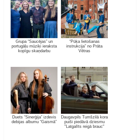
Grupa “Saucējas” un
“Pūķa lietošanas
portugāļu mūziķi ieraksta
instrukcija” no Prāta
kopīgu skaņdarbu
Vētras
Duets “Sinerģija” izdevis
Daugavpils Tumšzilā kora
debijas albumu “Gaismā”
puiši piedāvā dziesmu
"Latgalīts reigā brauc"