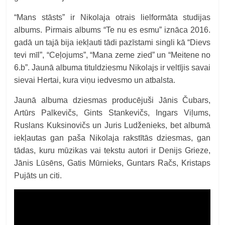
“
Mans stāsts” ir Nikolaja otrais lielformāta studijas
albums. Pirmais albums “Te nu es esmu” iznāca 2016.
gadā un tajā bija iekļauti tādi pazīstami singli kā “Dievs
tevi mīl”, “Ceļojums”, “Mana zeme zied” un “Meitene no
6.b”. Jaunā albuma tituldziesmu Nikolajs ir veltījis savai
sievai Hertai, kura viņu iedvesmo un atbalsta.
Jaunā albuma dziesmas producējuši Jānis Čubars,
Artūrs Palkevičs, Gints Stankevičs, Ingars Viļums,
Ruslans Kuksinovičs un Juris Ludženieks, bet albumā
iekļautas gan paša Nikolaja rakstītās dziesmas, gan
tādas, kuru mūzikas vai tekstu autori ir Denijs Grieze,
Jānis Lūsēns, Gatis Mūrnieks, Guntars Račs, Kristaps
Pujāts un citi.