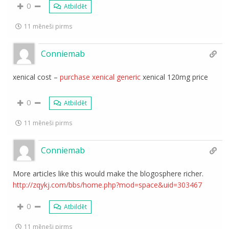
0
Atbildēt
11 mēneši pirms
Conniemab
xenical cost –
purchase xenical generic
xenical 120mg price
0
Atbildēt
11 mēneši pirms
Conniemab
More articles like this would make the blogosphere richer.
http://zqykj.com/bbs/home.php?mod=space&uid=303467
0
Atbildēt
11 mēneši pirms