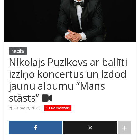
Mūzika
Nikolajs Puzikovs ar ballīti
izziņo koncertus un izdod
jaunu albumu “Mans
stāsts”
29. maijs, 2025
53 Komentāri