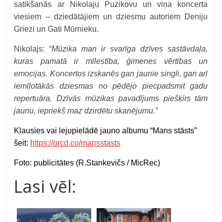
satikšanās ar Nikolaju Puzikovu un viņa koncerta
viesiem – dziedātājiem un dziesmu autoriem Deniju
Griezi un Gati Mūrnieku.
Nikolajs: “
Mūzika man ir svarīga dzīves sastāvdaļa,
kuras pamatā ir mīlestība, ģimenes vērtības un
emocijas. Koncertos izskanēs gan jaunie singli, gan arī
iemīļotākās dziesmas no pēdējo piecpadsmit gadu
repertuāra. Dzīvās mūzikas pavadījums piešķirs tām
jaunu, iepriekš maz dzirdētu skanējumu.”
Klausies vai lejupielādē jauno albumu “Mans stāsts”
šeit:
https://orcd.co/mansstasts
Foto: publicitātes (R.Stankevičs / MicRec)
Lasi vēl: