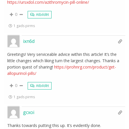
https://ursxdol.com/azithromycin-pill-online/
0
Atbildēt
1 gads pirms
ixn6d
Greetings! Very serviceable advice within this article! It’s the
little changes which liking turn the largest changes. Thanks a
portion quest of sharing!
https://prohnrg.com/product/get-
allopurinol-pills/
0
Atbildēt
1 gads pirms
gcxoi
Thanks towards putting this up. It’s evidently done.