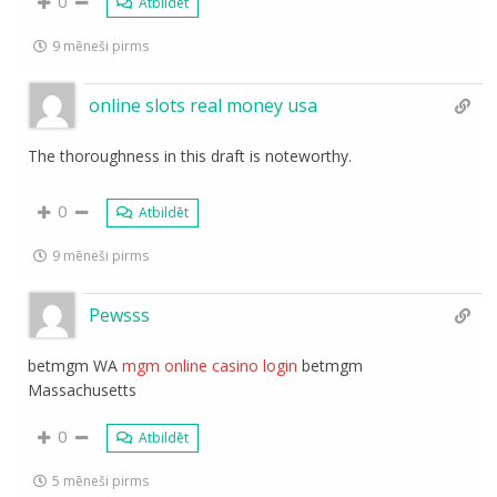
0
Atbildēt
9 mēneši pirms
online slots real money usa
The thoroughness in this draft is noteworthy.
0
Atbildēt
9 mēneši pirms
Pewsss
betmgm WA
mgm online casino login
betmgm
Massachusetts
0
Atbildēt
5 mēneši pirms