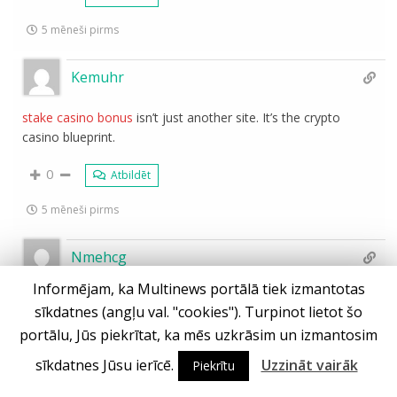
5 mēneši pirms
Kemuhr
stake casino bonus
isn’t just another site. It’s the crypto
casino blueprint.
0
Atbildēt
5 mēneši pirms
Nmehcg
Informējam, ka Multinews portālā tiek izmantotas
Your winning run starts at
DraftKings roulette
Casino. New
sīkdatnes (angļu val. "cookies"). Turpinot lietot šo
offer: $5 play unlocks 500 spins + up to $1K first-day
portālu, Jūs piekrītat, ka mēs uzkrāsim un izmantosim
lossback. Slots, roulette, blackjack—go!
sīkdatnes Jūsu ierīcē.
Uzzināt vairāk
Piekrītu
0
Atbildēt