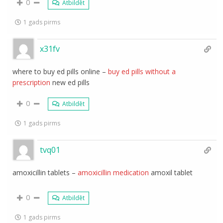
0
Atbildēt
1 gads pirms
x31fv
where to buy ed pills online –
buy ed pills without a
prescription
new ed pills
0
Atbildēt
1 gads pirms
tvq01
amoxicillin tablets –
amoxicillin medication
amoxil tablet
0
Atbildēt
1 gads pirms