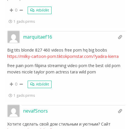
0
Atbildēt
1 gads pirms
marquitaef16
Big tits blonde 827 460 videos free porn hq big boobs
https://milky-cartoon-porn.tiktokpornstar.com/?yadira-kierra
free pain porn filipina streaming video porn the best old porn
movies nicole taylor porn actress tara wild porn
0
Atbildēt
1 gads pirms
nevafSnors
Хотите сделать свой дом стильным и уютным? Сайт