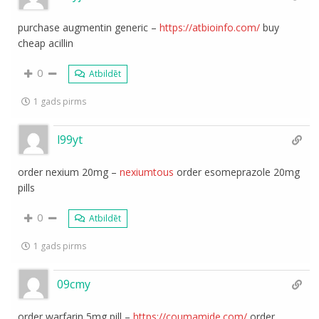
purchase augmentin generic –
https://atbioinfo.com/
buy
cheap acillin
0
Atbildēt
1 gads pirms
l99yt
order nexium 20mg –
nexiumtous
order esomeprazole 20mg
pills
0
Atbildēt
1 gads pirms
09cmy
order warfarin 5mg pill –
https://coumamide.com/
order