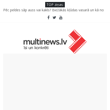
TOP ziņas:
Pūtēju orķestru svētki Rojā
Pēc peldes sāp auss vai kakls? Biežākās kļūdas vasarā un kā no
tām izvairīties
Kā neuzkāpt uz tiem pašiem grābekļiem: 5 iespējamās kļūdas
biznesa izaugsmē
Šefpavārs iesaka, kā gudri un izdevīgi izmantot kabačus no
sezonas sākuma līdz pat ziemai
5 svarīgi soļi, lai bērns skolā atgrieztos vesels un gatavs
mācībām