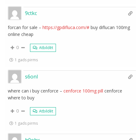
9ctkc
forcan for sale –
https://gpdifluca.com/#
buy diflucan 100mg
online cheap
0
Atbildēt
1 gads pirms
s6onl
where can i buy cenforce –
cenforce 100mg pill
cenforce
where to buy
0
Atbildēt
1 gads pirms
h0ohx