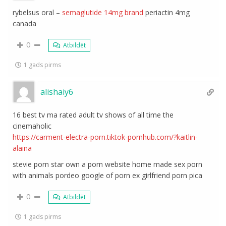
rybelsus oral –
semaglutide 14mg brand
periactin 4mg
canada
0
Atbildēt
1 gads pirms
alishaiy6
16 best tv ma rated adult tv shows of all time the
cinemaholic
https://carment-electra-porn.tiktok-pornhub.com/?kaitlin-
alaina
stevie porn star own a porn website home made sex porn
with animals pordeo google of porn ex girlfriend porn pica
0
Atbildēt
1 gads pirms