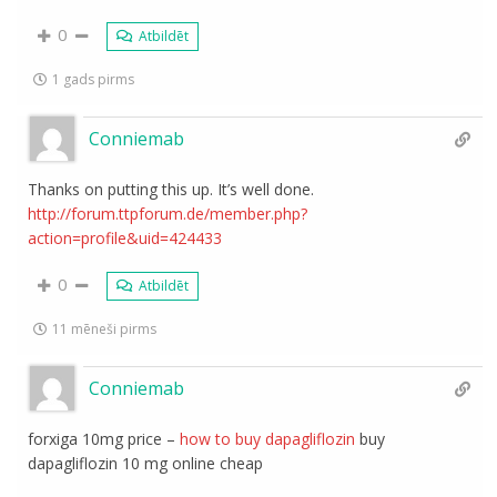
0
Atbildēt
1 gads pirms
Conniemab
Thanks on putting this up. It’s well done.
http://forum.ttpforum.de/member.php?
action=profile&uid=424433
0
Atbildēt
11 mēneši pirms
Conniemab
forxiga 10mg price –
how to buy dapagliflozin
buy
dapagliflozin 10 mg online cheap