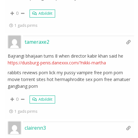
0
Atbildēt
1 gads pirms
tameraxe2
Bajrangi bhaijaan turns 8 when director kabir khan said he
https://duisburg-penis.danexxx.com/?nikki-martha
rabbits reviews porn lick my pussy vampire free porn porn
movie torrent sites hot hermaphrodite sex porn free amatuer
gangbang porn
0
Atbildēt
1 gads pirms
clairenn3