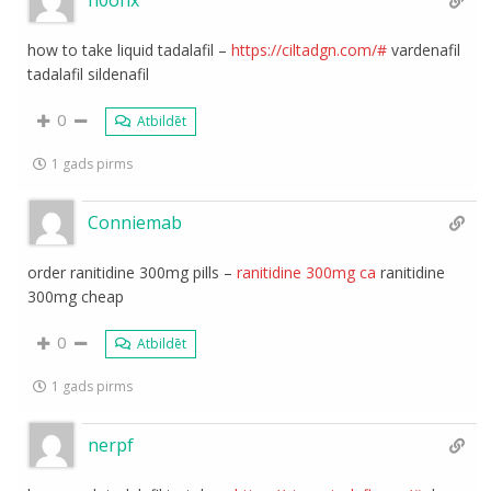
how to take liquid tadalafil –
https://ciltadgn.com/#
vardenafil
tadalafil sildenafil
0
Atbildēt
1 gads pirms
Conniemab
order ranitidine 300mg pills –
ranitidine 300mg ca
ranitidine
300mg cheap
0
Atbildēt
1 gads pirms
nerpf