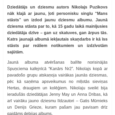
Dziedātājs un dziesmu autors Nikolajs Puzikovs
nāk klajā ar jaunu, ļoti personisku singlu “Mans
stāsts” un izdod jaunu dziesmu albumu. Jaunā
dziesma stāsta par to, kā 15 gadu laikā mainījusies
dziedātāja dzīve – gan uz skatuves, gan ārpus tās.
Katrs jaunajā albumā iekļautais skaņdarbs ir kā īss
stāsts par reāliem notikumiem un izdzīvotām
sajūtām.
Jaunā albuma atvēršanas ballīte norisinājās
Spuņciema kafejnīcā “Kanārs Nr2”. Nikolajs kopā ar
pavadošo grupu atskaņoja vairākas jaunās dziesmas,
pēc kā saņēma apsveikumus no mīļotās sieviņas
Hertas, draugiem un kolēģiem. Nikolaju sveikt bija
ieradušās dziedātājas Jenny May un Anna Dribas, kā
arī vairāku jauno dziesmu līdzautori – Gatis Mūrnieks
un Denijs Grieze, kuram pašam jau pavisam drīz
gaidāms debijas albums.