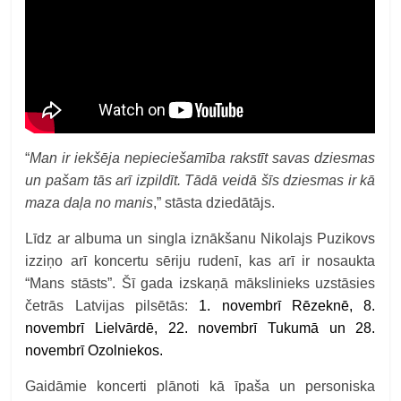
“
Man ir iekšēja nepieciešamība rakstīt savas dziesmas
un pašam tās arī izpildīt. Tādā veidā šīs dziesmas ir kā
maza daļa no manis
,” stāsta dziedātājs.
Līdz ar albuma un singla iznākšanu Nikolajs Puzikovs
izziņo arī koncertu sēriju rudenī, kas arī ir nosaukta
“Mans stāsts”. Šī gada izskaņā mākslinieks uzstāsies
četrās Latvijas pilsētās:
1. novembrī Rēzeknē, 8.
novembrī Lielvārdē, 22. novembrī Tukumā un 28.
novembrī Ozolniekos.
Gaidāmie koncerti plānoti kā īpaša un personiska