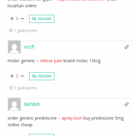
losartan online
0
Atbildēt
1 gads pirms
vszfl
mobic generic –
relieve pain
brand mobic 15mg
0
Atbildēt
1 gads pirms
6khbm
order generic prednisone –
aprep lson
buy prednisone 5mg
online cheap