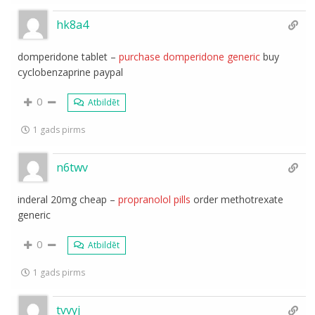
hk8a4
domperidone tablet –
purchase domperidone generic
buy
cyclobenzaprine paypal
0
Atbildēt
1 gads pirms
n6twv
inderal 20mg cheap –
propranolol pills
order methotrexate
generic
0
Atbildēt
1 gads pirms
tvvyj