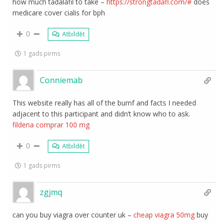
how much tadalafil to take –
https://strongtadafl.com/#
does
medicare cover cialis for bph
0
Atbildēt
1 gads pirms
Conniemab
This website really has all of the bumf and facts I needed
adjacent to this participant and didn’t know who to ask.
fildena comprar 100 mg
0
Atbildēt
1 gads pirms
zgjmq
can you buy viagra over counter uk –
cheap viagra 50mg
buy