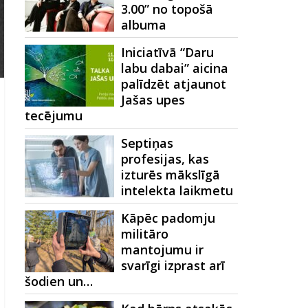
3.00” no topošā
albuma
Iniciatīvā “Daru
labu dabai” aicina
palīdzēt atjaunot
Jašas upes
tecējumu
Septiņas
profesijas, kas
izturēs mākslīgā
intelekta laikmetu
Kāpēc padomju
militāro
mantojumu ir
svarīgi izprast arī
šodien un…