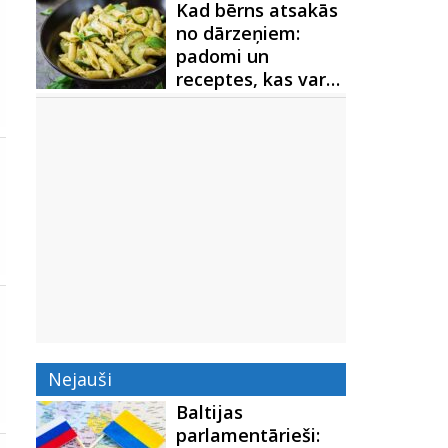
Kad bērns atsakās
no dārzeņiem:
padomi un
receptes, kas var…
Nejauši
Baltijas
parlamentārieši: