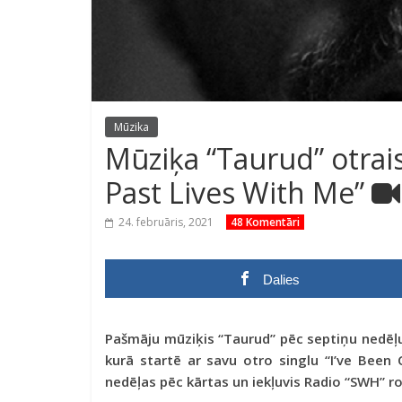
Mūzika
Mūziķa “Taurud” otrais
Past Lives With Me”
24. februāris, 2021
48 Komentāri
Dalies
Pašmāju mūziķis “Taurud” pēc septiņu nedēļu
kurā startē ar savu otro singlu “I’ve Been 
nedēļas pēc kārtas un iekļuvis Radio “SWH” ro