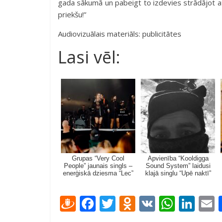
gada sākumā un pabeigt to izdevies strādājot att
priekšu!”
Audiovizuālais materiāls: publicitātes
Lasi vēl:
Grupas “Very Cool
Apvienība “Kooldigga
People” jaunais singls –
Sound System” laidusi
enerģiskā dziesma “Lec”
klajā singlu “Upē naktī”
D
F
T
O
V
W
Li
ra
ac
w
d
K
h
n