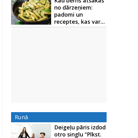
Kad bērns atsakās
no dārzeņiem:
padomi un
receptes, kas var…
Runā
Deigeļu pāris izdod
otro singlu “Plkst.