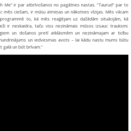
h Me” ir par atbrīvošanos no pagātnes nastas. “Taurud” par to
pēc mēs ciešam, ir mūsu atmiņas un nākotnes vīzijas. Mēs vācam
ieprogrammē to, kā mēs reaģējam uz dažādām situācijām, kā
eži ir neskaidra, taču viss nezināmais mūsos izsauc trauksmi.
giem un došanos pretī atklāsmēm un nezināmajam ar ticību
uzmundrinājums un iedvesmas avots – lai kādu nastu mums būtu
t galā un būt brīvam.”