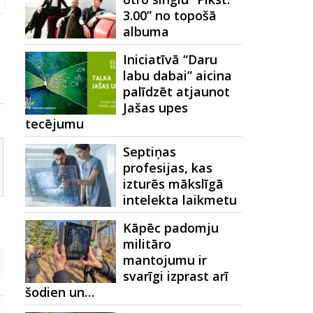
3.00” no topošā
albuma
Iniciatīvā “Daru
labu dabai” aicina
palīdzēt atjaunot
Jašas upes
tecējumu
Septiņas
profesijas, kas
izturēs mākslīgā
intelekta laikmetu
Kāpēc padomju
militāro
mantojumu ir
svarīgi izprast arī
šodien un…