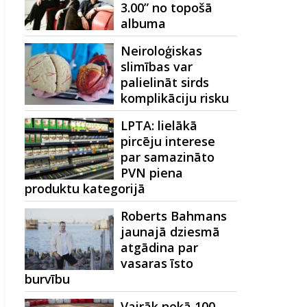
3.00” no topošā
albuma
Neiroloģiskas
slimības var
palielināt sirds
komplikāciju risku
LPTA: lielākā
pircēju interese
par samazināto
PVN piena
produktu kategorijā
Roberts Bahmans
jaunajā dziesmā
atgādina par
vasaras īsto
burvību
Vairāk nekā 100