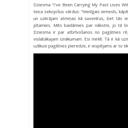
Dziesma “I’ve Been Carrying My Past Lives Wit
teica sekojošus vārdus: “Vienīgais iemesls, kā
un uzkrājam atmiņas kā suvenīrus, bet tās 
jūtamies. Mēs baidāmies par nākotni, jo tā bi
Dziesma ir par atbrīvošanos no pagātnes rē
vislabākajam iznākumam. Esi mirklī. Tā ir kā 
uzlikusi pagātnes pieredze, ir iespējams ar to tik