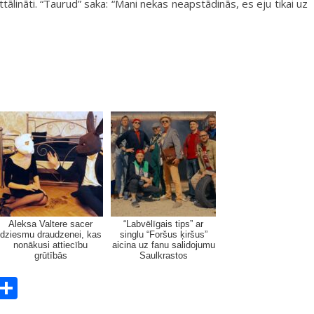
ālināti. “Taurud” saka: “Mani nekas neapstādinās, es eju tikai uz
Aleksa Valtere sacer
“Labvēlīgais tips” ar
dziesmu draudzenei, kas
singlu “Foršus ķiršus”
nonākusi attiecību
aicina uz fanu salidojumu
grūtībās
Saulkrastos
E
S
m
h