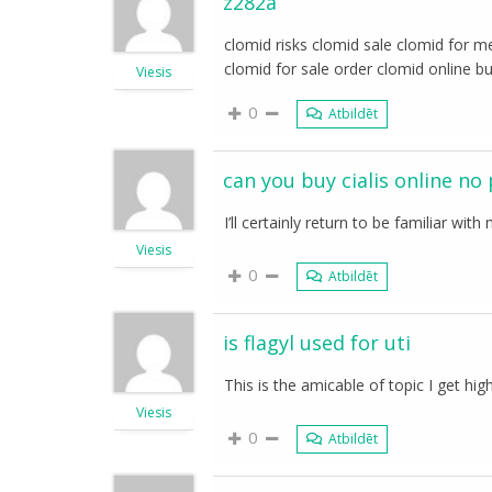
z282a
clomid risks clomid sale clomid for 
clomid for sale order clomid online b
Viesis
0
Atbildēt
can you buy cialis online no
I’ll certainly return to be familiar with
Viesis
0
Atbildēt
is flagyl used for uti
This is the amicable of topic I get hig
Viesis
0
Atbildēt