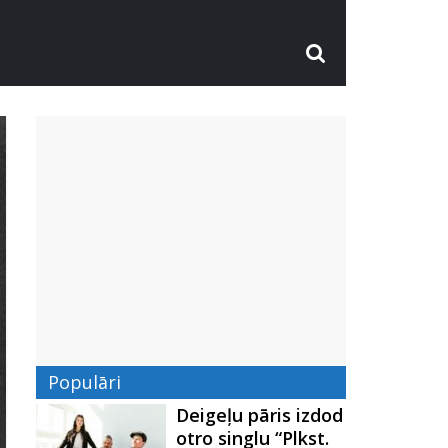
Populāri
Deigeļu pāris izdod
otro singlu “Plkst.