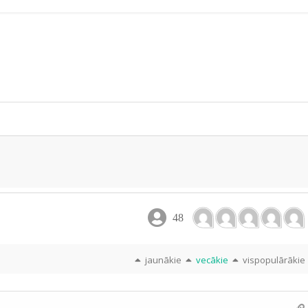
i
ar
e
48
jaunākie
vecākie
vispopulārākie