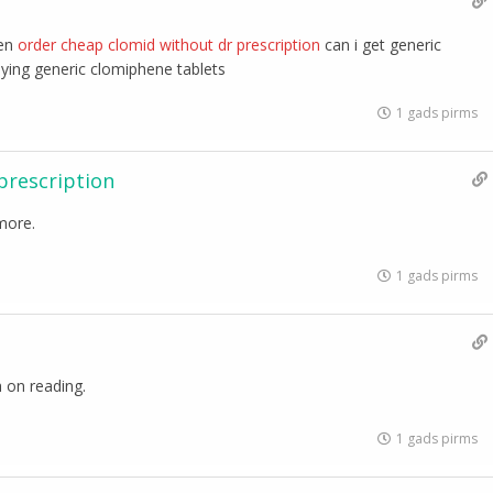
men
order cheap clomid without dr prescription
can i get generic
uying generic clomiphene tablets
1 gads pirms
 prescription
 more.
1 gads pirms
h on reading.
1 gads pirms