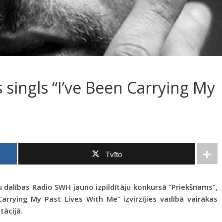
 singls “I’ve Been Carrying My
Tvīto
 dalības Radio SWH jauno izpildītāju konkursā “Priekšnams”,
Carrying My Past Lives With Me” izvirzījies vadībā vairākas
tācijā.