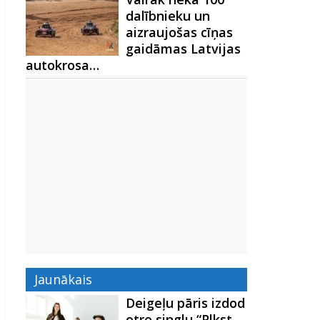
dalībnieku un
aizraujošas cīņas
gaidāmas Latvijas
autokrosa…
Jaunākais
Deigeļu pāris izdod
otro singlu “Plkst.