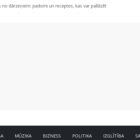
tāro mantojumu ir svarīgi izprast arī šodien un kā to palīdz paveikt p
 no dārzeņiem: padomi un receptes, kas var palīdzēt
d otro singlu “Plkst. 3.00” no topošā albuma
abu dabai” aicina palīdzēt atjaunot Jašas upes tecējumu
s, kas izturēs mākslīgā intelekta laikmetu
BA
MŪZIKA
BIZNESS
POLITIKA
IZGLĪTĪBA
S