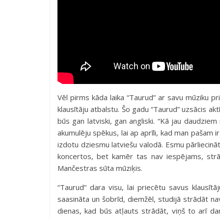
Vēl pirms kāda laika “Taurud” ar savu mūziku pr
klausītāju atbalstu. Šo gadu “Taurud” uzsācis akt
būs gan latviski, gan angliski. “Kā jau daudziem
akumulēju spēkus, lai ap aprīli, kad man pašam i
izdotu dziesmu latviešu valodā. Esmu pārliecināts
koncertos, bet kamēr tas nav iespējams, strād
Mančestras sūta mūziķis.
“Taurud” dara visu, lai priecētu savus klausītāj
saasināta un šobrīd, diemžēl, studijā strādāt na
dienas, kad būs atļauts strādāt, viņš to arī da