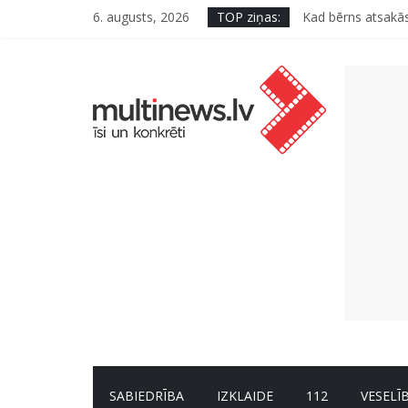
Kāpēc padomju mili
6. augusts, 2026
TOP ziņas:
Kad bērns atsakās
Deigeļu pāris izdo
Iniciatīvā “Daru l
Septiņas profesija
SABIEDRĪBA
IZKLAIDE
112
VESELĪ