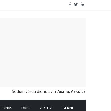
apildinātā realitāte
Šodien vārda dienu svin:
Aisma, Askolds
ARUNAS
DABA
VIRTUVE
BĒRNI