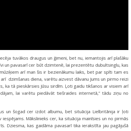
iecēja tuvākos draugus un ģimeni, bet nu, iemantojis arī plašāku
īvi un pavasarī cer būt dzimtenē, lai prezentētu dubultsinglu, kas
 mūziķiem arī man šis ir bezienākumu laiks, bet par spīti tam es
r arī dzimšanas diena, varētu aizvest dāvanu Jums un pirmo reizi
, ka tā pieskārsies Jūsu sirdīm. Ļoti gaidu tikšanos ar visiem arī
ājam, lai varētu piedāvāt tiešraides internetā,” tādu ziņu no
us un šogad cer izdot albumu, bet situācija Lielbritānija ir ļoti
v iespējams. Mākslinieks cer, ka situācija mainīsies un no pirmās
rīs. Dziesma, kas gaidāma pavasarī tika ierakstīta jau pagājušā