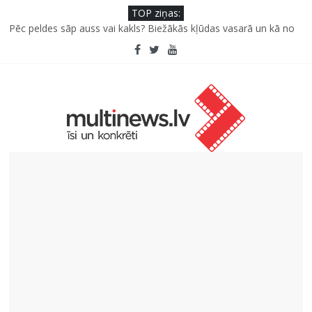
TOP ziņas:
Pūtēju orķestru svētki Rojā
Pēc peldes sāp auss vai kakls? Biežākās kļūdas vasarā un kā no
tām izvairīties
Kā neuzkāpt uz tiem pašiem grābekļiem: 5 iespējamās kļūdas
biznesa izaugsmē
Šefpavārs iesaka, kā gudri un izdevīgi izmantot kabačus no
sezonas sākuma līdz pat ziemai
5 svarīgi soļi, lai bērns skolā atgrieztos vesels un gatavs
mācībām