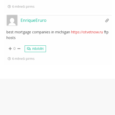
6 mēneši pirms
EnriqueEruro
best mortgage companies in michigan
https://otvetnow.ru
ftp
hosts
0
Atbildēt
6 mēneši pirms