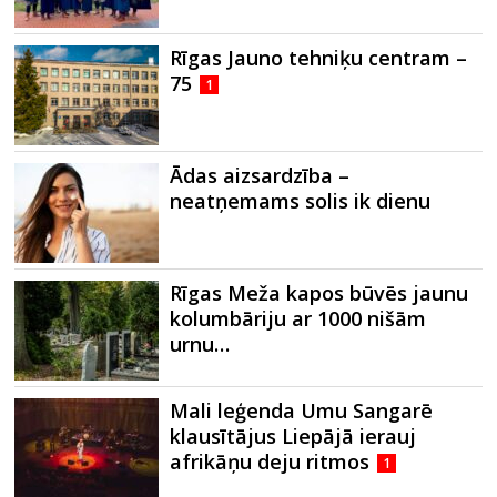
Rīgas Jauno tehniķu centram –
75
1
Ādas aizsardzība –
neatņemams solis ik dienu
Rīgas Meža kapos būvēs jaunu
kolumbāriju ar 1000 nišām
urnu…
Mali leģenda Umu Sangarē
klausītājus Liepājā ierauj
afrikāņu deju ritmos
1