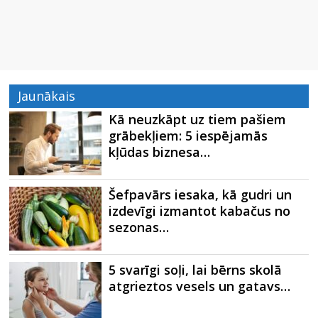
Jaunākais
Kā neuzkāpt uz tiem pašiem
grābekļiem: 5 iespējamās
kļūdas biznesa…
Šefpavārs iesaka, kā gudri un
izdevīgi izmantot kabačus no
sezonas…
5 svarīgi soļi, lai bērns skolā
atgrieztos vesels un gatavs…