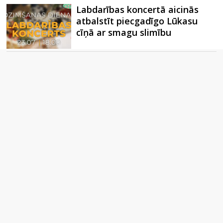
Labdarības koncertā aicinās
atbalstīt piecgadīgo Lūkasu
cīņā ar smagu slimību