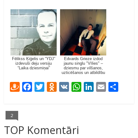
Fēlikss Ķiģelis un “YDJ”
Edvards Grieze izdod
izdevuši deju versiju
jaunu singlu "Vīlies" –
“Laika dziesmiņai”
dziesmu par vilšanos,
uzticēšanos un atbildību
D
F
T
O
V
W
Li
E
S
ra
ac
w
d
K
h
n
m
h
u
e
itt
n
at
k
ai
ar
gi
b
er
o
s
e
l
e
2
e
o
kl
A
dI
TOP Komentāri
m
o
as
p
n