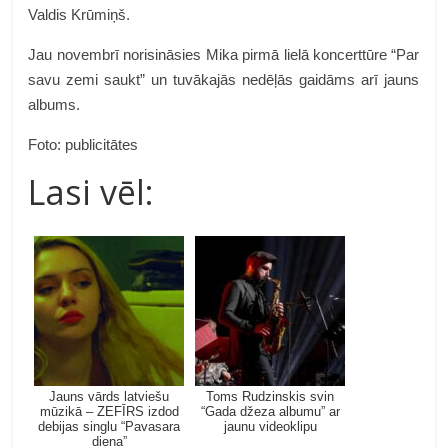
Valdis Krūmiņš.
Jau novembrī norisināsies Mika pirmā lielā koncerttūre “Par
savu zemi saukt” un tuvākajās nedēļās gaidāms arī jauns
albums.
Foto: publicitātes
Lasi vēl:
Jauns vārds latviešu
Toms Rudzinskis svin
mūzikā – ZEFĪRS izdod
“Gada džeza albumu” ar
debijas singlu “Pavasara
jaunu videoklipu
diena”