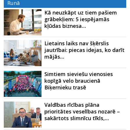
Runā
Kā neuzkāpt uz tiem pašiem
grābekļiem: 5 iespējamās
kļūdas biznesa…
Lietains laiks nav šķērslis
jautrībai: piecas idejas, ko darīt
mājās…
Simtiem sieviešu vienosies
kopīgā velo braucienā
Biķernieku trasē
Valdības rīcības plāna
prioritātes veselības nozarē –
sakārtots slimnīcu tīkls,…