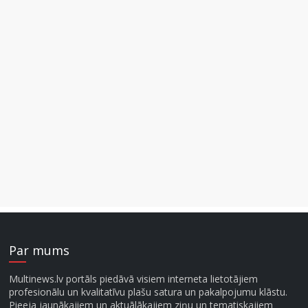
Par mums
Multinews.lv portāls piedāvā visiem interneta lietotājiem
profesionālu un kvalitatīvu plašu satura un pakalpojumu klāstu.
Pieeja jaunākajiem un aktuālākajiem ziņu un tematiskajiem