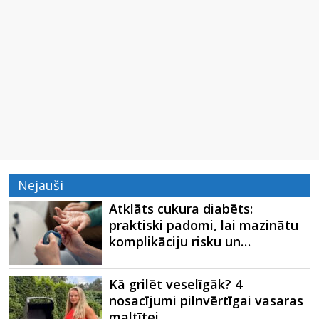
Nejauši
Atklāts cukura diabēts:
praktiski padomi, lai mazinātu
komplikāciju risku un…
Kā grilēt veselīgāk? 4
nosacījumi pilnvērtīgai vasaras
maltītei