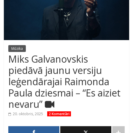
Mūzika
Miks Galvanovskis
piedāvā jaunu versiju
leģendārajai Raimonda
Paula dziesmai – “Es aiziet
nevaru”
20. oktobris, 2025
2 Komentāri