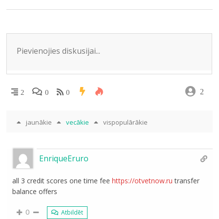
k
s
p
ni
ki
2
2
0
0
jaunākie
vecākie
vispopulārākie
EnriqueEruro
all 3 credit scores one time fee
https://otvetnow.ru
transfer
balance offers
0
Atbildēt