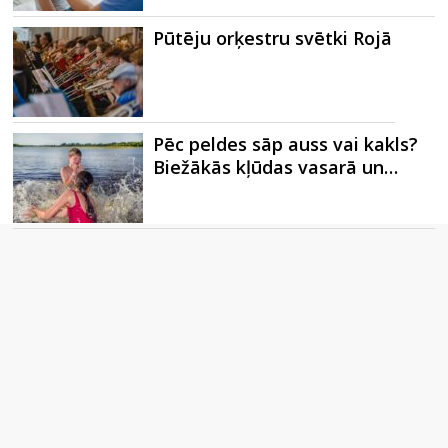
Pūtēju orķestru svētki Rojā
Pēc peldes sāp auss vai kakls?
Biežākās kļūdas vasarā un…