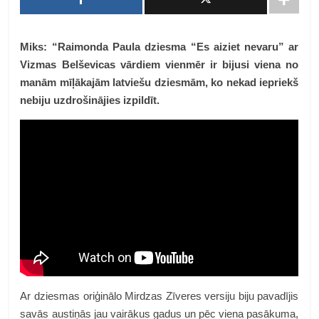
Miks: “Raimonda Paula dziesma “Es aiziet nevaru” ar
Vizmas Belševicas vārdiem vienmēr ir bijusi viena no
manām mīļākajām latviešu dziesmām, ko nekad iepriekš
nebiju uzdrošinājies izpildīt.
Ar dziesmas oriģinālo Mirdzas Zīveres versiju biju pavadījis
savās austiņās jau vairākus gadus un pēc viena pasākuma,