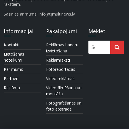
rakstiem.
Sazinies ar mums: info[at]multinews.lv
Informācijai
Pakalpojumi
Meklēt
Kontakti
Reklāmas baneru
izvietošana
Lietošanas
noteikumi
Reklāmraksti
Par mums
Fotoreportāžas
Partneri
Video reklāmas
Reklāma
Video filmēšana un
montāža
Fotografēšanas un
foto apstrāde