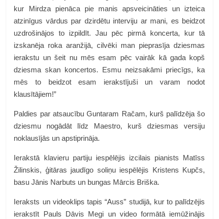
kur Mirdza pienāca pie manis apsveicināties un izteica
atzinīgus vārdus par dzirdētu interviju ar mani, es beidzot
uzdrošinājos to izpildīt. Jau pēc pirmā koncerta, kur tā
izskanēja roka aranžijā, cilvēki man pieprasīja dziesmas
ierakstu un šeit nu mēs esam pēc vairāk kā gada kopš
dziesma skan koncertos. Esmu neizsakāmi priecīgs, ka
mēs to beidzot esam ierakstījuši un varam nodot
klausītājiem!”
Paldies par atsaucību Guntaram Račam, kurš palīdzēja šo
dziesmu nogādāt līdz Maestro, kurš dziesmas versiju
noklausījās un apstiprināja.
Ierakstā klavieru partiju iespēlējis izcilais pianists Matīss
Žilinskis, ģitāras jaudīgo soliņu iespēlējis Kristens Kupčs,
basu Jānis Narbuts un bungas Mārcis Briška.
Ieraksts un videoklips tapis “Auss” studijā, kur to palīdzējis
ierakstīt Pauls Dāvis Megi un video formātā iemūžinājis