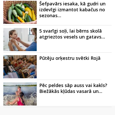
Šefpavārs iesaka, kā gudri un
izdevīgi izmantot kabačus no
sezonas…
5 svarīgi soļi, lai bērns skolā
atgrieztos vesels un gatavs…
Pūtēju orķestru svētki Rojā
Pēc peldes sāp auss vai kakls?
Biežākās kļūdas vasarā un…