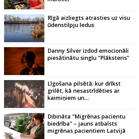
Rīgā aizliegts atrasties uz visu
ūdenstilpju ledus
Danny Silver izdod emocionāli
piesātinātu singlu “Plāksteris”
Līgošana pilsētā: kur drīkst
grilēt, kā nesastrīdēties ar
kaimiņiem un…
Dibināta “Migrēnas pacientu
biedrība” – jauns atbalsts
migrēnas pacientiem Latvijā