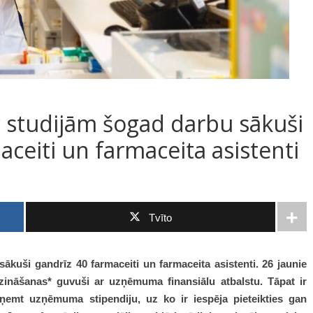
ām šogad darbu sākuši
aceiti un farmaceita asistenti
Tvīto
kuši gandrīz 40 farmaceiti un farmaceita asistenti. 26 jaunie
 zināšanas* guvuši ar uzņēmuma finansiālu atbalstu. Tāpat ir
saņemt uzņēmuma stipendiju, uz ko ir iespēja pieteikties gan