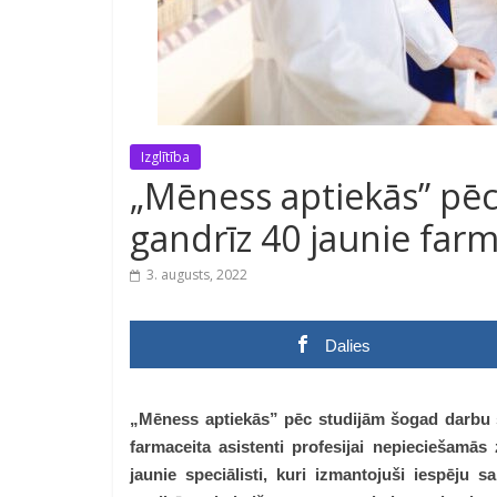
Izglītība
„Mēness aptiekās” pēc studij
gandrīz 40 jaunie farm
3. augusts, 2022
Dalies
„Mēness aptiekās” pēc studijām šogad darbu sā
farmaceita asistenti profesijai nepieciešamās
jaunie speciālisti, kuri izmantojuši iespēju 