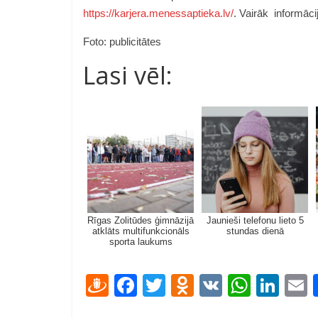
https://karjera.menessaptieka.lv/
. Vairāk informāci
Foto: publicitātes
Lasi vēl:
Rīgas Zolitūdes ģimnāzijā
Jaunieši telefonu lieto 5
atklāts multifunkcionāls
stundas dienā
sporta laukums
D
F
T
O
V
W
Li
ra
ac
w
d
K
h
n