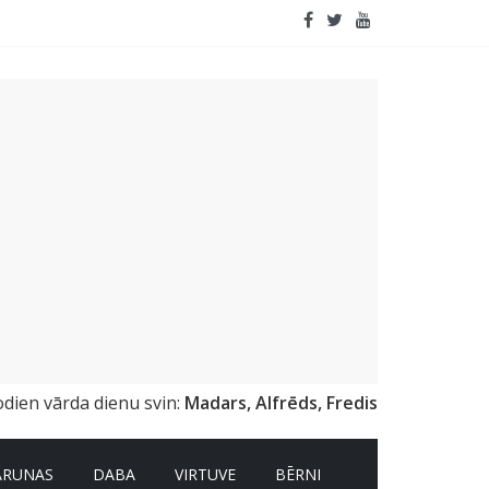
odien vārda dienu svin:
Madars, Alfrēds, Fredis
ARUNAS
DABA
VIRTUVE
BĒRNI