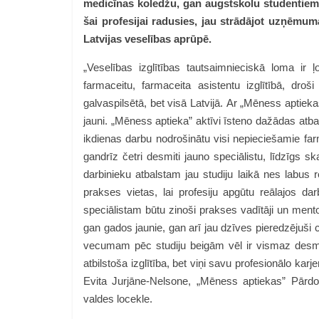
medicīnas koledžu, gan augstskolu studentiem. 
šai profesijai radusies, jau strādājot uzņēmum
Latvijas veselības aprūpē.
„Veselības izglītības tautsaimnieciskā loma ir ļ
farmaceitu, farmaceita asistentu izglītībā, droš
galvaspilsētā, bet visā Latvijā. Ar „Mēness aptieka
jauni. „Mēness aptieka” aktīvi īsteno dažādas atbal
ikdienas darbu nodrošinātu visi nepieciešamie far
gandrīz četri desmiti jauno speciālistu, līdzīgs s
darbinieku atbalstam jau studiju laikā nes labus r
prakses vietas, lai profesiju apgūtu reālajos da
speciālistam būtu zinoši prakses vadītāji un ment
gan gados jaunie, gan arī jau dzīves pieredzējuši 
vecumam pēc studiju beigām vēl ir vismaz desmit 
atbilstoša izglītība, bet viņi savu profesionālo kar
Evita Jurjāne-Nelsone, „Mēness aptiekas” Pārdo
valdes locekle.