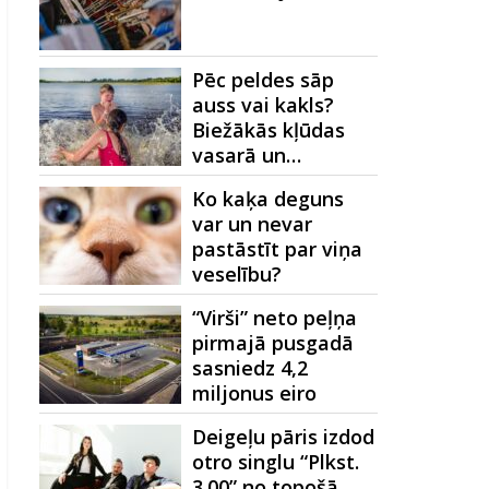
Pēc peldes sāp
auss vai kakls?
Biežākās kļūdas
vasarā un…
Ko kaķa deguns
var un nevar
pastāstīt par viņa
veselību?
“Virši” neto peļņa
pirmajā pusgadā
sasniedz 4,2
miljonus eiro
Deigeļu pāris izdod
otro singlu “Plkst.
3.00” no topošā