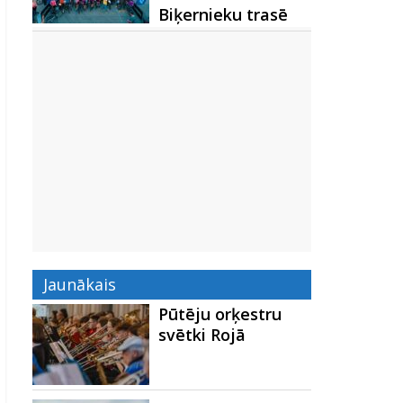
Biķernieku trasē
Jaunākais
Pūtēju orķestru
svētki Rojā