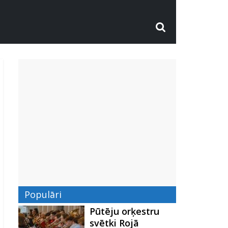
Populāri
Pūtēju orķestru
svētki Rojā