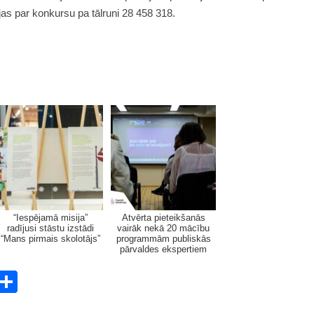
jas par konkursu pa tālruni 28 458 318.
“Iespējamā misija”
Atvērta pieteikšanās
radījusi stāstu izstādi
vairāk nekā 20 mācību
“Mans pirmais skolotājs”
programmām publiskās
pārvaldes ekspertiem
E
S
m
h