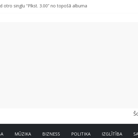
d otro singlu “Plkst. 3.00” no topošā albuma
vētki Rojā
ss vai kakls? Biežākās kļūdas vasarā un kā no tām izvairīties
r un nevar pastāstīt par viņa veselību?
a pirmajā pusgadā sasniedz 4,2 miljonus eiro
Š
BA
MŪZIKA
BIZNESS
POLITIKA
IZGLĪTĪBA
S