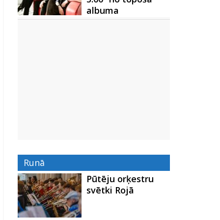
albuma
Runā
Pūtēju orķestru
svētki Rojā