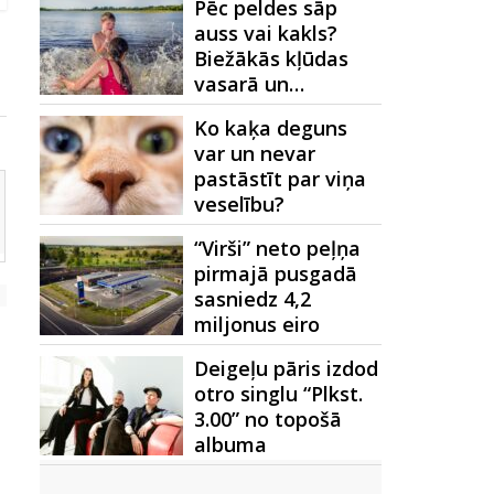
Pēc peldes sāp
auss vai kakls?
Biežākās kļūdas
vasarā un…
Ko kaķa deguns
var un nevar
pastāstīt par viņa
veselību?
“Virši” neto peļņa
pirmajā pusgadā
sasniedz 4,2
miljonus eiro
Deigeļu pāris izdod
otro singlu “Plkst.
3.00” no topošā
albuma