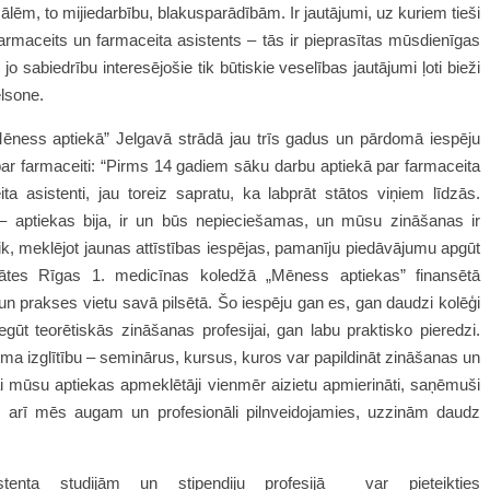
ālēm, to mijiedarbību, blakusparādībām. Ir jautājumi, uz kuriem tieši
 Farmaceits un farmaceita asistents – tās ir pieprasītas mūsdienīgas
 sabiedrību interesējošie tik būtiskie veselības jautājumi ļoti bieži
elsone.
„Mēness aptiekā”
Jelgavā strādā jau trīs gadus un pārdomā iespēju
tu par farmaceiti: “Pirms 14 gadiem sāku darbu aptiekā par farmaceita
a asistenti, jau toreiz sapratu, ka labprāt stātos viņiem līdzās.
ti – aptiekas bija, ir un būs nepieciešamas, un mūsu zināšanas ir
laik, meklējot jaunas attīstības iespējas, pamanīju piedāvājumu apgūt
sitātes Rīgas 1. medicīnas koledžā „Mēness aptiekas” finansētā
u un prakses vietu savā pilsētā. Šo iespēju gan es, gan daudzi kolēģi
iegūt teorētiskās zināšanas profesijai, gan labu praktisko pieredzi.
oma izglītību – seminārus, kursus, kuros var papildināt zināšanas un
lai mūsu aptiekas apmeklētāji vienmēr aizietu apmierināti, saņēmuši
m, arī mēs augam un profesionāli pilnveidojamies, uzzinām daudz
enta studijām un stipendiju profesijā var pieteikties