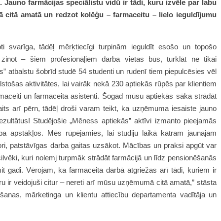
Jauno farmācijas speciālistu vidū ir tādi, kuru izvēle par labu
ā citā amatā un redzot kolēģu – farmaceitu – lielo ieguldījumu
oti svarīga, tādēļ mērķtiecīgi turpinām ieguldīt esošo un topošo
i zinot – šiem profesionāļiem darba vietas būs, turklāt ne tikai
s” atbalstu šobrīd studē 54 studenti un rudenī tiem piepulcēsies vēl
stošas aktivitātes, lai vairāk nekā 230 aptiekās rūpēs par klientiem
maceiti un farmaceita asistenti. Šogad mūsu aptiekās sāka strādāt
kaits arī pērn, tādēļ droši varam teikt, ka uzņēmuma iesaiste jauno
ezultātus!
Studējošie „Mēness aptiekās” aktīvi izmanto pieejamās
rba apstākļos. Mēs rūpējamies, lai studiju laikā katram jaunajam
ori, patstāvīgas darba gaitas uzsākot. Mācības un praksi apgūt var
cilvēki, kuri nolemj turpmāk strādāt farmācijā un līdz pensionēšanās
gadi. Vērojam, ka farmaceita darbā atgriežas arī tādi, kuriem ir
jeru ir veidojuši citur – nereti arī mūsu uzņēmumā citā amatā,” stāsta
šanas, mārketinga un klientu attiecību departamenta vadītāja un