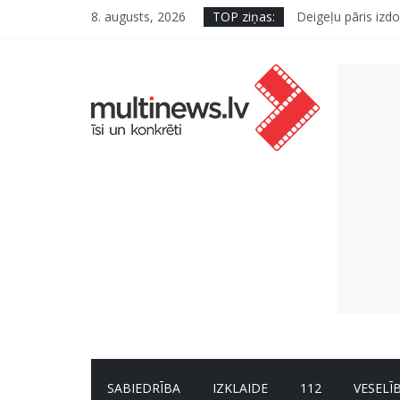
8. augusts, 2026
TOP ziņas:
Deigeļu pāris izdo
Pūtēju orķestru s
Pēc peldes sāp au
Ko kaķa deguns va
“Virši” neto peļņ
SABIEDRĪBA
IZKLAIDE
112
VESELĪ