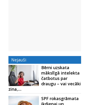
Nejauši
Bērni uzskata
mākslīgā intelekta
čatbotus par
draugu – vai vecāki
zina,…
SPF rokasgrāmata
ikdienai un