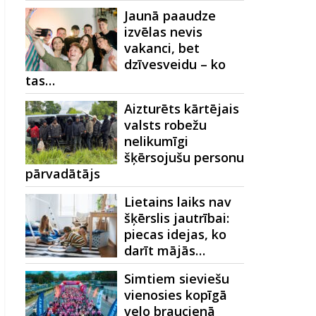
Jaunā paaudze
izvēlas nevis
vakanci, bet
dzīvesveidu – ko
tas…
Aizturēts kārtējais
valsts robežu
nelikumīgi
šķērsojušu personu
pārvadātājs
Lietains laiks nav
šķērslis jautrībai:
piecas idejas, ko
darīt mājās…
Simtiem sieviešu
vienosies kopīgā
velo braucienā