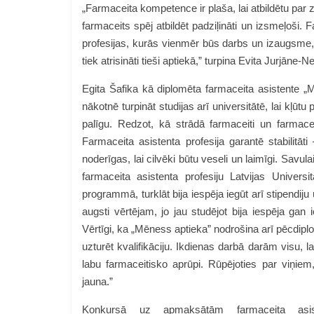
„Farmaceita kompetence ir plaša, lai atbildētu par z
farmaceits spēj atbildēt padziļināti un izsmeļoši.
profesijas, kurās vienmēr būs darbs un izaugsme, jo
tiek atrisināti tieši aptiekā,” turpina
Evita Jurjāne-N
Egita Šafika kā diplomēta farmaceita asistente 
nākotnē turpināt studijas arī universitātē, lai kļū
palīgu. Redzot, kā strādā farmaceiti un farmaceit
Farmaceita asistenta profesija garantē stabilitā
noderīgas, lai cilvēki būtu veseli un laimīgi. Savu
farmaceita asistenta profesiju Latvijas Univer
programmā, turklāt bija iespēja iegūt arī stipendij
augsti vērtējam, jo jau studējot bija iespēja gan 
Vērtīgi, ka „Mēness aptieka” nodrošina arī pēcdipl
uzturēt kvalifikāciju. Ikdienas darbā darām visu, 
labu farmaceitisko aprūpi. Rūpējoties par viņie
jauna.”
Konkursā uz apmaksātām farmaceita asist