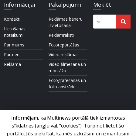
Informācijai
Pakalpojumi
Meklēt
Kontakti
Reklāmas baneru
izvietošana
Lietošanas
noteikumi
Reklāmraksti
Par mums
Fotoreportāžas
Partneri
Video reklāmas
Reklāma
Video filmēšana un
montāža
Fotografēšanas un
foto apstrāde
Informējam, ka Multinews portālā tiek izmantotas
sīkdatnes (angļu val. "cookies"). Turpinot lietot šo
Foto un video ziņu portāls © 2017 Multinews.lv. Visas tiesības
paturētas.
portālu, Jūs piekrītat, ka mēs uzkrāsim un izmantosim