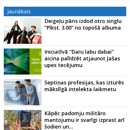
Jaunākais
Deigeļu pāris izdod otro singlu
“Plkst. 3.00” no topošā albuma
Iniciatīvā “Daru labu dabai”
aicina palīdzēt atjaunot Jašas
upes tecējumu
Septiņas profesijas, kas izturēs
mākslīgā intelekta laikmetu
Kāpēc padomju militāro
mantojumu ir svarīgi izprast arī
šodien un…