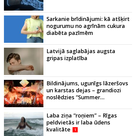
Sarkanie brīdinājumi: kā atšķirt
nogurumu no agrīnām cukura
diabēta pazīmēm
Latvijā saglabājas augsta
gripas izplatība
Bildinājums, ugunīgs lāzeršovs
un karstas dejas – grandiozi
noslēdzies “Summer…
Laba ziņa “roņiem” – Rīgas
peldvietās ir laba ūdens
kvalitāte
1