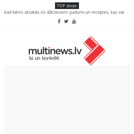
TOP ziņas:
Kad bērns atsakās no dārzeņiem: padomi un receptes, kas var
palīdzēt
Deigeļu pāris izdod otro singlu “Plkst. 3.00” no topošā albuma
Iniciatīvā “Daru labu dabai” aicina palīdzēt atjaunot Jašas upes
tecējumu
Septiņas profesijas, kas izturēs mākslīgā intelekta laikmetu
Kāpēc padomju militāro mantojumu ir svarīgi izprast arī šodien
un kā to palīdz paveikt papildinātā realitāte