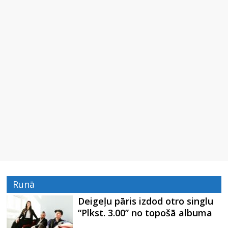
Runā
Deigeļu pāris izdod otro singlu
“Plkst. 3.00” no topošā albuma