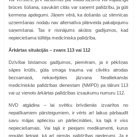
brūces šūšana, savukārt citās var saņemt palīdzību, ja gūti
ķermeņa apdegumi. Jāņem vērā, ka došanās uz slimnīcas
uzņemšanas nodaļu nav alternatīva plānveida pakalpojumu
saņemšanai. Tas ir risinājums akūtos gadījumos, kad
nepieciešama tūlītēja medicīniska palīdzība.
Ārkārtas situācijās – zvans 113 vai 112
Dzīvībai bīstamos gadījumos, piemēram, ja ir pēkšņas
sāpes krūtīs, gūta smaga trauma vai cilvēks atrodas
bezsamaņā, nekavējoties jāzvana Neatliekamās
medicīniskās palīdzības dienestam (NMPD) pa tālruni 113
vai uz vienoto ārkārtas palīdzības izsaukumu numuru 112.
NVD atgādina – lai svētku brīvdienās izvairītos no
nepatīkamiem pārsteigumiem, ir vērts arī laikus pārbaudīt
savu mājas aptieciņu un pārliecināties, ka tajā ir viss
nepieciešamais. Vai tajā ir pieejami medikamenti, kurus
regulāri lietojat, kā arī pirmās palīdzības piederumi. Ja ir