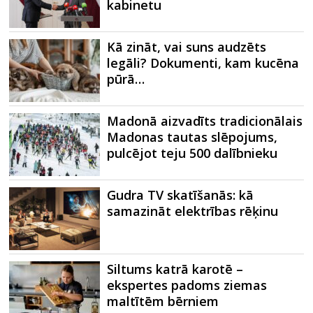
kabinetu
Kā zināt, vai suns audzēts
legāli? Dokumenti, kam kucēna
pūrā…
Madonā aizvadīts tradicionālais
Madonas tautas slēpojums,
pulcējot teju 500 dalībnieku
Gudra TV skatīšanās: kā
samazināt elektrības rēķinu
Siltums katrā karotē –
ekspertes padoms ziemas
maltītēm bērniem