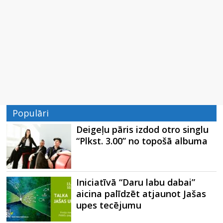
Populāri
Deigeļu pāris izdod otro singlu
“Plkst. 3.00” no topošā albuma
Iniciatīvā “Daru labu dabai”
aicina palīdzēt atjaunot Jašas
upes tecējumu