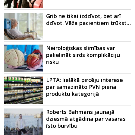
Grib ne tikai izdzīvot, bet arī
dzīvot. Vēža pacientiem trūkst…
Neiroloģiskas slimības var
palielināt sirds komplikāciju
risku
LPTA: lielākā pircēju interese
par samazināto PVN piena
produktu kategorijā
Roberts Bahmans jaunajā
dziesmā atgādina par vasaras
īsto burvību