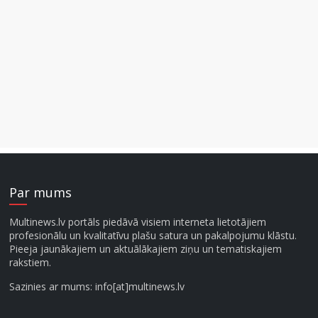
Par mums
Multinews.lv portāls piedāvā visiem interneta lietotājiem
profesionālu un kvalitatīvu plašu satura un pakalpojumu klāstu.
Pieeja jaunākajiem un aktuālākajiem ziņu un tematiskajiem
rakstiem.
Sazinies ar mums: info[at]multinews.lv