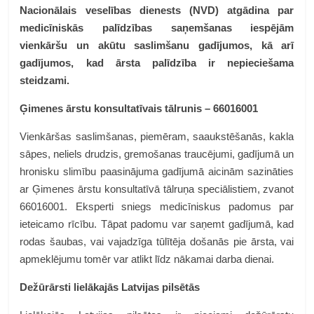
Nacionālais veselības dienests (NVD) atgādina par
medicīniskās palīdzības saņemšanas iespējām
vienkāršu un akūtu saslimšanu gadījumos, kā arī
gadījumos, kad ārsta palīdzība ir nepieciešama
steidzami.
Ģimenes ārstu konsultatīvais tālrunis – 66016001
Vienkāršas saslimšanas, piemēram, saaukstēšanās, kakla
sāpes, neliels drudzis, gremošanas traucējumi, gadījumā un
hronisku slimību paasinājuma gadījumā aicinām sazināties
ar Ģimenes ārstu konsultatīvā tālruņa speciālistiem, zvanot
66016001. Eksperti sniegs medicīniskus padomus par
ieteicamo rīcību. Tāpat padomu var saņemt gadījumā, kad
rodas šaubas, vai vajadzīga tūlītēja došanās pie ārsta, vai
apmeklējumu tomēr var atlikt līdz nākamai darba dienai.
Dežūrārsti lielākajās Latvijas pilsētās