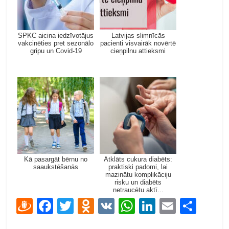
SPKC aicina iedzīvotājus
Latvijas slimnīcās
vakcinēties pret sezonālo
pacienti visvairāk novērtē
gripu un Covid-19
cieņpilnu attieksmi
Kā pasargāt bērnu no
Atklāts cukura diabēts:
saaukstēšanās
praktiski padomi, lai
mazinātu komplikāciju
risku un diabēts
netraucētu aktī...
D
F
T
O
V
W
Li
E
S
ra
ac
w
d
K
h
n
m
h