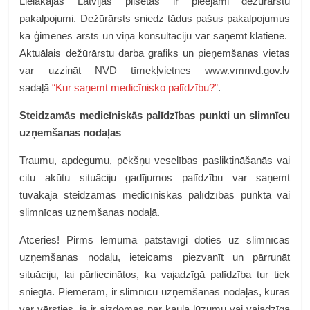
Lielākajās Latvijas pilsētas ir pieejami dežūrārstu
pakalpojumi. Dežūrārsts sniedz tādus pašus pakalpojumus
kā ģimenes ārsts un viņa konsultāciju var saņemt klātienē.
Aktuālais dežūrārstu darba grafiks un pieņemšanas vietas
var uzzināt NVD tīmekļvietnes www.vmnvd.gov.lv
sadaļā
“Kur saņemt medicīnisko palīdzību?”
.
Steidzamās medicīniskās palīdzības punkti un slimnīcu
uzņemšanas nodaļas
Traumu, apdegumu, pēkšņu veselības pasliktināšanās vai
citu akūtu situāciju gadījumos palīdzību var saņemt
tuvākajā steidzamās medicīniskās palīdzības punktā vai
slimnīcas uzņemšanas nodaļā.
Atceries!
Pirms lēmuma patstāvīgi doties uz slimnīcas
uzņemšanas nodaļu, ieteicams piezvanīt un pārrunāt
situāciju, lai pārliecinātos, ka vajadzīgā palīdzība tur tiek
sniegta. Piemēram, ir slimnīcu uzņemšanas nodaļas, kurās
var vērsties, ja ir aizdomas par kaula lūzumu vai vajadzīga