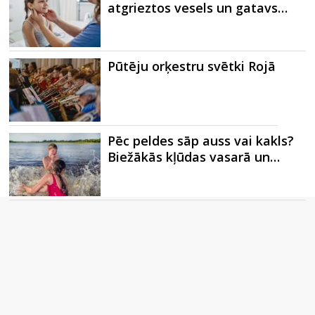
atgrieztos vesels un gatavs…
Pūtēju orķestru svētki Rojā
Pēc peldes sāp auss vai kakls?
Biežākās kļūdas vasarā un…