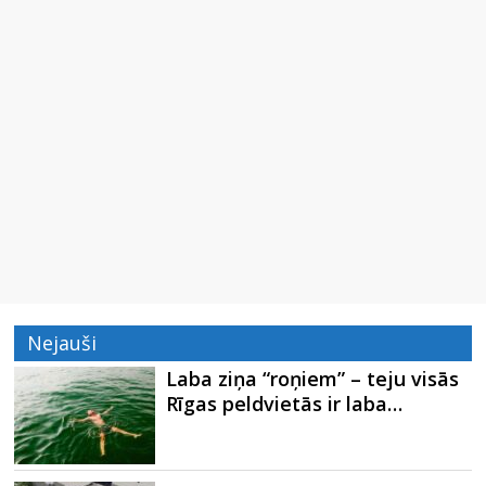
Nejauši
Laba ziņa “roņiem” – teju visās
Rīgas peldvietās ir laba…