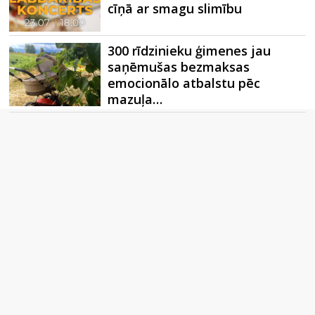
cīņā ar smagu slimību
300 rīdzinieku ģimenes jau
saņēmušas bezmaksas
emocionālo atbalstu pēc
mazuļa…