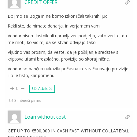
CREDIT OFFER
Bojimo se Boga in ne bomo izkoriščali takšnih ljudi.
Rekli ste, da nimate denarja, in verjamem vam.
Vendar nisem lastnik ali upravljavec podjetja, zato vedite, da
me moti, ko vidim, da se stvari odvijajo tako.
Vljudno vas prosim, da veste, da je pošiljanje sredstev s
kriptovalutami brezplačno, provizije so skoraj nične.
Vendar so bančna nakazila počasna in zaračunavajo provizije.
To je tisto, kar pomeni.
0
Atbildēt
3 mēneši pirms
Loan without cost
GET UP TO €500,000 IN CASH FAST WITHOUT COLLATERAL