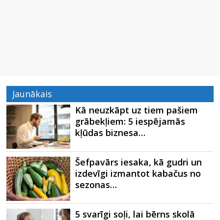
Jaunākais
Kā neuzkāpt uz tiem pašiem
grābekļiem: 5 iespējamās
kļūdas biznesa…
Šefpavārs iesaka, kā gudri un
izdevīgi izmantot kabačus no
sezonas…
5 svarīgi soļi, lai bērns skolā