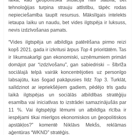
tehnoloģijas turpina strauju attīstību, tāpēc rodas
nepieciešamība taupīt resursus. Mākslīgais intelekts
ietaupa laiku un naudu, bet vides ilgtspēja ir luksuss,
nevis izdzīvošanas pamats.
“Vides ilgtspēja un atbildīga patērēšana pirmo reizi
kopš 2021. gada ir izkritusi ārpus
Top
4 prioritātēm. Tas
ir likumsakarīgi gan ekonomiski, uzņēmumiem primāri
domājot par “izdzīvošanu”, gan sabiedriski – šībrīža
sociālajā telpā vairāk koncentrējoties uz personīgo
labsajūtu, kas šogad pakāpusies līdz
Top
3. Turklāt,
salīdzinot ar iepriekšējiem gadiem, pēdējo trīs gadu
laikā ilgtspējas un sociālās atbildības stratēģiju
esamība vai iniciatīvas to izstrādei samazinājušās par
11 %. Vai ilgtspējīgi lēmumi un atbildīga rīcība ir
iespējami tikai mierīgos ekonomiskos un ģeopolitiskos
apstākļos?” komentē Niklāvs Mekšs, reklāmas
aģentūras “WKND” stratēģis.