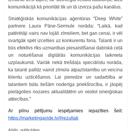
komunikācijā kā prioritāti tik un tā izvirza pašu kanālus.
Stratēģiskās komunikācijas aģentūras “Deep White”
partnere Laura Pāne-Sermule norāda: “Laikā, kad
patērētāji vairs nav lojāli zīmoliem, bet gan cenai, ir vēl
svarīgāk spēt izcelties uz konkurentu fona. Talanti ir un
būs efektīvs rīks uzmanības piesaistīšanai dabiskā ceļā
un noturēšanai digitālās komunikācijas laikmeta
uzplaukumā. Vairāk nekā trešdaļa speciālistu norāda,
ka talanti palīdz vairot zīmola atpazīstamību un veicina
klientu uzticēšanos. Lai pieredze un sadarbība ar
talantiem būtu tiešām noderīga priekšrocība, ir jāspēj
pielāgoties nozares aktualitātēm un veidot sinerģiskas
attiecības.”
Ar pilnu pētījumu iespējamies iepazīties šeit:
https://marketingavide.lv/#rezultati
Attēls: publicitātes