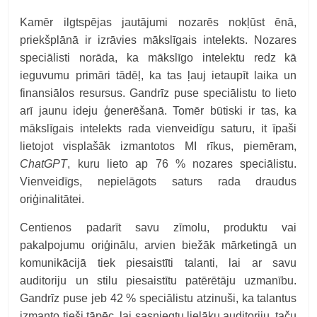
Kamēr ilgtspējas jautājumi nozarēs nokļūst ēnā,
priekšplānā ir izrāvies mākslīgais intelekts. Nozares
speciālisti norāda, ka mākslīgo intelektu redz kā
ieguvumu primāri tādēļ, ka tas ļauj ietaupīt laika un
finansiālos resursus. Gandrīz puse speciālistu to lieto
arī jaunu ideju ģenerēšanā. Tomēr būtiski ir tas, ka
mākslīgais intelekts rada vienveidīgu saturu, it īpaši
lietojot visplašāk izmantotos MI rīkus, piemēram,
ChatGPT
, kuru lieto ap 76 % nozares speciālistu.
Vienveidīgs, nepielāgots saturs rada draudus
oriģinalitātei.
Centienos padarīt savu zīmolu, produktu vai
pakalpojumu oriģinālu, arvien biežāk mārketingā un
komunikācijā tiek piesaistīti talanti, lai ar savu
auditoriju un stilu piesaistītu patērētāju uzmanību.
Gandrīz puse jeb 42 % speciālistu atzinuši, ka talantus
izmanto tieši tāpēc, lai sasniegtu lielāku auditoriju, taču