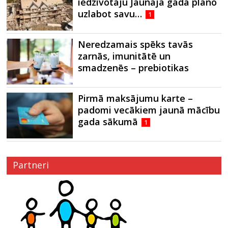
iedzīvotāju Jaunajā gadā plāno
uzlabot savu…
1
Neredzamais spēks tavās
zarnās, imunitātē un
smadzenēs – prebiotikas
Pirmā maksājumu karte –
padomi vecākiem jaunā mācību
gada sākumā
1
Partneri