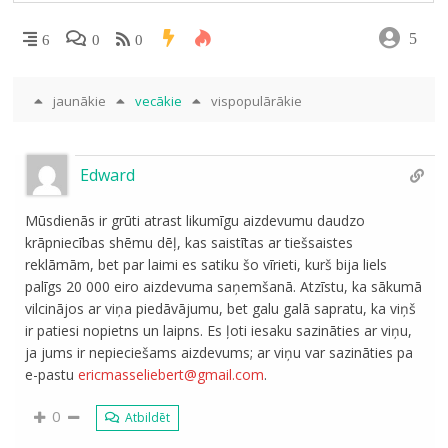
5
6
0
0
jaunākie
vecākie
vispopulārākie
Edward
Mūsdienās ir grūti atrast likumīgu aizdevumu daudzo
krāpniecības shēmu dēļ, kas saistītas ar tiešsaistes
reklāmām, bet par laimi es satiku šo vīrieti, kurš bija liels
palīgs 20 000 eiro aizdevuma saņemšanā. Atzīstu, ka sākumā
vilcinājos ar viņa piedāvājumu, bet galu galā sapratu, ka viņš
ir patiesi nopietns un laipns. Es ļoti iesaku sazināties ar viņu,
ja jums ir nepieciešams aizdevums; ar viņu var sazināties pa
e-pastu
ericmasseliebert@gmail.com
.
0
Atbildēt