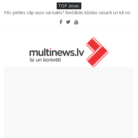
TOP ziņas:
Pūtēju orķestru svētki Rojā
Pēc peldes sāp auss vai kakls? Biežākās kļūdas vasarā un kā no
tām izvairīties
Kā neuzkāpt uz tiem pašiem grābekļiem: 5 iespējamās kļūdas
biznesa izaugsmē
Šefpavārs iesaka, kā gudri un izdevīgi izmantot kabačus no
sezonas sākuma līdz pat ziemai
5 svarīgi soļi, lai bērns skolā atgrieztos vesels un gatavs
mācībām