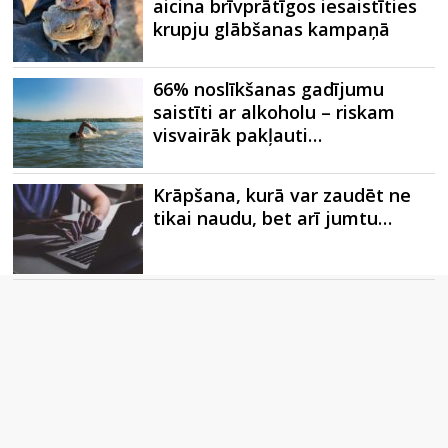
aicina brīvprātīgos iesaistīties
krupju glābšanas kampaņā
66% noslīkšanas gadījumu
saistīti ar alkoholu – riskam
visvairāk pakļauti…
Krāpšana, kurā var zaudēt ne
tikai naudu, bet arī jumtu…