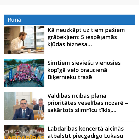
Runā
Kā neuzkāpt uz tiem pašiem
grābekļiem: 5 iespējamās
kļūdas biznesa…
Simtiem sieviešu vienosies
kopīgā velo braucienā
Biķernieku trasē
Valdības rīcības plāna
prioritātes veselības nozarē –
sakārtots slimnīcu tīkls,…
Labdarības koncertā aicinās
atbalstīt piecgadīgo Lūkasu