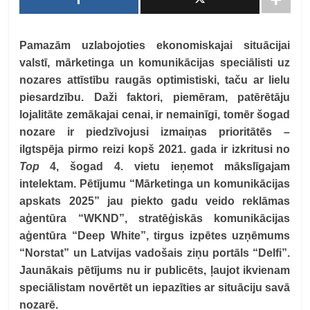
Pamazām uzlabojoties ekonomiskajai situācijai
valstī, mārketinga un komunikācijas speciālisti uz
nozares attīstību raugās optimistiski, taču ar lielu
piesardzību. Daži faktori, piemēram, patērētāju
lojalitāte zemākajai cenai, ir nemainīgi, tomēr šogad
nozare ir piedzīvojusi izmaiņas prioritātēs –
ilgtspēja pirmo reizi kopš 2021. gada ir izkritusi no
Top
4, šogad 4. vietu ieņemot mākslīgajam
intelektam. Pētījumu “Mārketinga un komunikācijas
apskats 2025” jau piekto gadu veido reklāmas
aģentūra “WKND”, stratēģiskās komunikācijas
aģentūra “Deep White”, tirgus izpētes uzņēmums
“Norstat” un Latvijas vadošais ziņu portāls “Delfi”.
Jaunākais pētījums nu ir publicēts, ļaujot ikvienam
speciālistam novērtēt un iepazīties ar situāciju savā
nozarē.