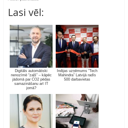
Lasi vēl:
Digitāls automātiski
Indijas uzņēmums “Tech
nenozīmē “zaļš” – kāpēc
Mahindra” Latvijā radīs
jādomā par CO2 pēdas
500 darbavietas
samazināšanu arī IT
jomā?