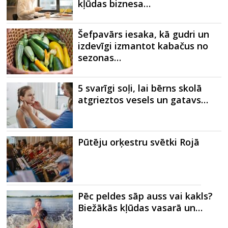
kļūdas biznesa…
Šefpavārs iesaka, kā gudri un
izdevīgi izmantot kabačus no
sezonas…
5 svarīgi soļi, lai bērns skolā
atgrieztos vesels un gatavs…
Pūtēju orķestru svētki Rojā
Pēc peldes sāp auss vai kakls?
Biežākās kļūdas vasarā un…