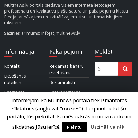
Multinews.lv portāls piedāvā visiem interneta lietotājiem
profesionālu un kvalitatīvu plašu satura un pakalpojumu klāstu.
Pieeja jaunākajiem un aktuālākajiem ziņu un tematiskajiem
rakstiem.
Sazinies ar mums: info[at]multinews.lv
Informācijai
Pakalpojumi
Meklēt
Kontakti
Reklāmas baneru
izvietošana
Lietošanas
noteikumi
Reklāmraksti
Par mums
Fotoreportāžas
Informējam, ka Multinews portālā tiek izmantotas
Partneri
Video reklāmas
sīkdatnes (angļu val. "cookies"). Turpinot lietot šo
Reklāma
Video filmēšana un
portālu, Jūs piekrītat, ka mēs uzkrāsim un izmantosim
montāža
sīkdatnes Jūsu ierīcē.
Uzzināt vairāk
Piekrītu
Fotografēšanas un
foto apstrāde