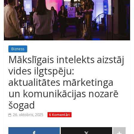
Bizness
Mākslīgais intelekts aizstāj
vides ilgtspēju:
aktualitātes mārketinga
un komunikācijas nozarē
šogad
26. oktobris, 2025
6 Komentāri