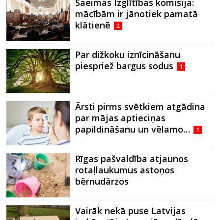
Saeimas Izglītības komisija:
mācībām ir jānotiek pamatā
klātienē
2
Par dižkoku iznīcināšanu
piespriež bargus sodus
1
Ārsti pirms svētkiem atgādina
par mājas aptieciņas
papildināšanu un vēlamo…
1
Rīgas pašvaldība atjaunos
rotaļlaukumus astoņos
bērnudārzos
Vairāk nekā puse Latvijas