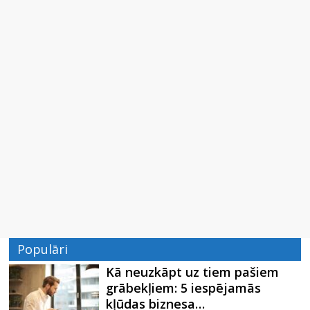
Populāri
Kā neuzkāpt uz tiem pašiem
grābekļiem: 5 iespējamās
kļūdas biznesa…