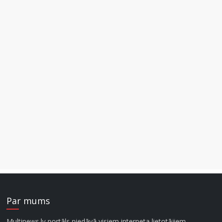
Par mums
Multinews.lv portāls piedāvā visiem interneta lietotājiem