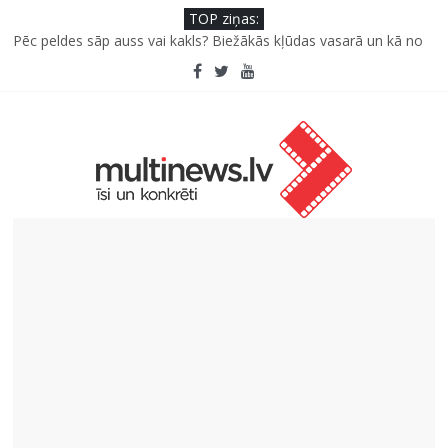
TOP ziņas:
Pēc peldes sāp auss vai kakls? Biežākās kļūdas vasarā un kā no
tām izvairīties
Kā neuzkāpt uz tiem pašiem grābekļiem: 5 iespējamās kļūdas
biznesa izaugsmē
Šefpavārs iesaka, kā gudri un izdevīgi izmantot kabačus no
sezonas sākuma līdz pat ziemai
5 svarīgi soļi, lai bērns skolā atgrieztos vesels un gatavs
mācībām
Pūtēju orķestru svētki Rojā