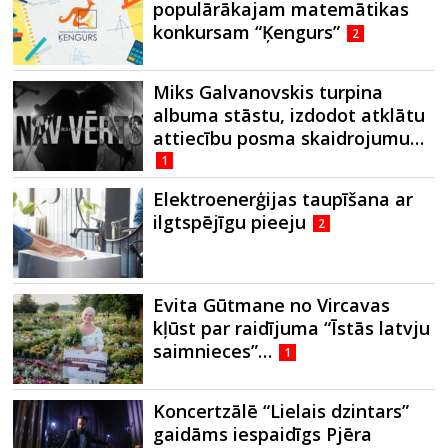
populārākajam matemātikas
konkursam “Ķengurs”
2
Miks Galvanovskis turpina
albuma stāstu, izdodot atklātu
attiecību posma skaidrojumu…
1
Elektroenerģijas taupīšana ar
ilgtspējīgu pieeju
2
Evita Gūtmane no Vircavas
kļūst par raidījuma “Īstās latvju
saimnieces”…
1
Koncertzālē “Lielais dzintars”
gaidāms iespaidīgs Pjēra