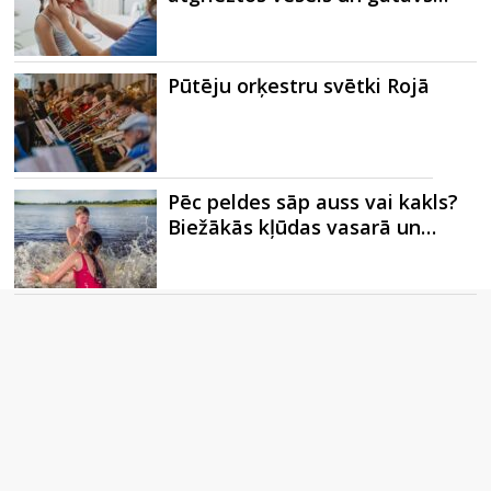
Pūtēju orķestru svētki Rojā
Pēc peldes sāp auss vai kakls?
Biežākās kļūdas vasarā un…