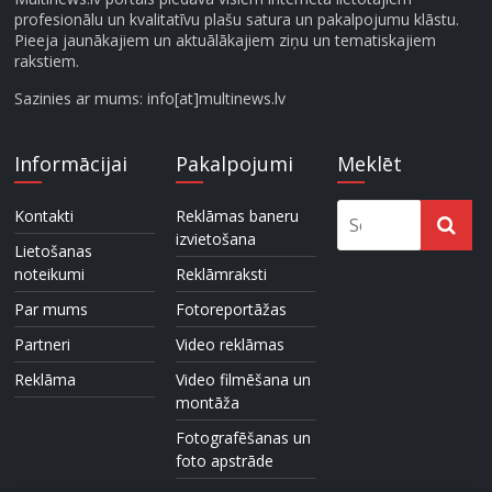
profesionālu un kvalitatīvu plašu satura un pakalpojumu klāstu.
Pieeja jaunākajiem un aktuālākajiem ziņu un tematiskajiem
rakstiem.
Sazinies ar mums: info[at]multinews.lv
Informācijai
Pakalpojumi
Meklēt
Kontakti
Reklāmas baneru
izvietošana
Lietošanas
noteikumi
Reklāmraksti
Par mums
Fotoreportāžas
Partneri
Video reklāmas
Reklāma
Video filmēšana un
montāža
Fotografēšanas un
foto apstrāde