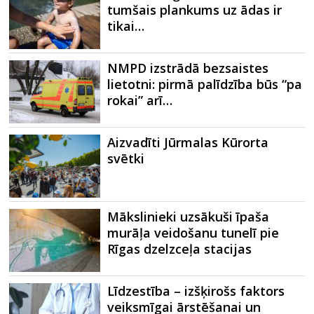
tumšais plankums uz ādas ir
tikai…
NMPD izstrādā bezsaistes
lietotni: pirmā palīdzība būs “pa
rokai” arī…
Aizvadīti Jūrmalas Kūrorta
svētki
Mākslinieki uzsākuši īpaša
murāļa veidošanu tunelī pie
Rīgas dzelzceļa stacijas
Līdzestība – izšķirošs faktors
veiksmīgai ārstēšanai un