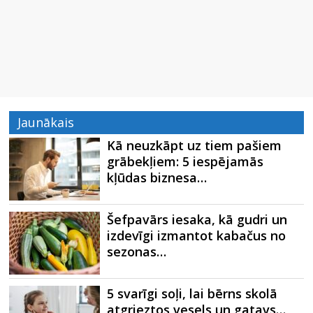
Jaunākais
Kā neuzkāpt uz tiem pašiem
grābekļiem: 5 iespējamās
kļūdas biznesa…
Šefpavārs iesaka, kā gudri un
izdevīgi izmantot kabačus no
sezonas…
5 svarīgi soļi, lai bērns skolā
atgrieztos vesels un gatavs…