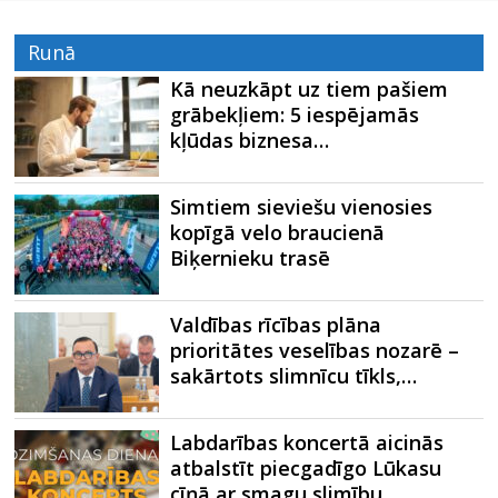
Runā
Kā neuzkāpt uz tiem pašiem
grābekļiem: 5 iespējamās
kļūdas biznesa…
Simtiem sieviešu vienosies
kopīgā velo braucienā
Biķernieku trasē
Valdības rīcības plāna
prioritātes veselības nozarē –
sakārtots slimnīcu tīkls,…
Labdarības koncertā aicinās
atbalstīt piecgadīgo Lūkasu
cīņā ar smagu slimību