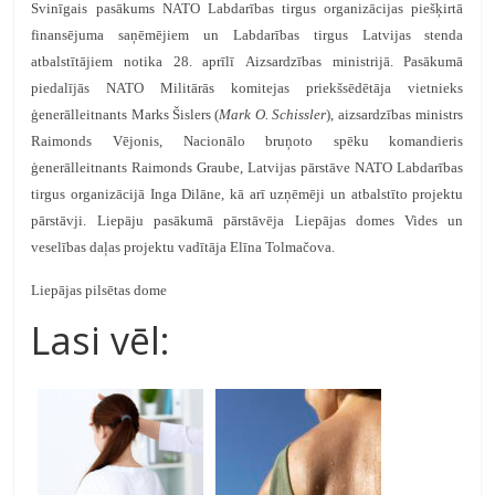
Svinīgais pasākums NATO Labdarības tirgus organizācijas piešķirtā
finansējuma saņēmējiem un Labdarības tirgus Latvijas stenda
atbalstītājiem notika 28. aprīlī Aizsardzības ministrijā. Pasākumā
piedalījās NATO Militārās komitejas priekšsēdētāja vietnieks
ģenerālleitnants Marks Šislers (
Mark O. Schissler
), aizsardzības ministrs
Raimonds Vējonis, Nacionālo bruņoto spēku komandieris
ģenerālleitnants Raimonds Graube, Latvijas pārstāve NATO Labdarības
tirgus organizācijā Inga Dilāne, kā arī uzņēmēji un atbalstīto projektu
pārstāvji. Liepāju pasākumā pārstāvēja Liepājas domes Vides un
veselības daļas projektu vadītāja Elīna Tolmačova.
Liepājas pilsētas dome
Lasi vēl: