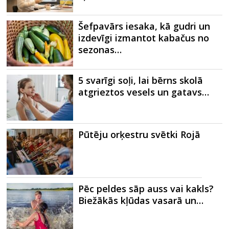
Šefpavārs iesaka, kā gudri un
izdevīgi izmantot kabačus no
sezonas…
5 svarīgi soļi, lai bērns skolā
atgrieztos vesels un gatavs…
Pūtēju orķestru svētki Rojā
Pēc peldes sāp auss vai kakls?
Biežākās kļūdas vasarā un…