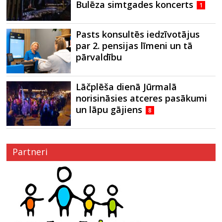
Bulēza simtgades koncerts
1
Pasts konsultēs iedzīvotājus
par 2. pensijas līmeni un tā
pārvaldību
Lāčplēša dienā Jūrmalā
norisināsies atceres pasākumi
un lāpu gājiens
8
Partneri