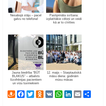
Nesabojā stāju – pacel
Pastiprināta svīšana:
galvu no telefona!
izplatītākie cēloņi un veidi
kā ar to cīnīties
Jauna biedrība “BŪT
12. maijs – Starptautiskā
BLAKUS” – atbalsts
māsu diena: godinām
šizofrēnijas pacientiem
mūsu māsas
un viņu tuviniekiem
D
F
T
O
V
W
Li
E
S
ra
ac
w
d
K
h
n
m
h