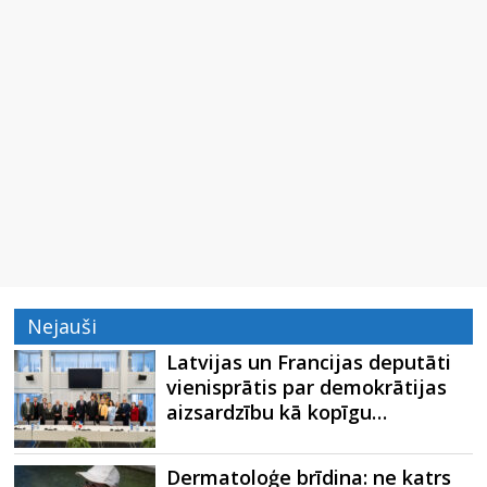
Nejauši
Latvijas un Francijas deputāti
vienisprātis par demokrātijas
aizsardzību kā kopīgu…
Dermatoloģe brīdina: ne katrs