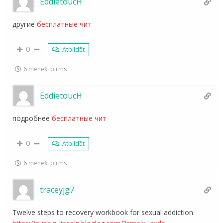
EddietoucH
другие
бесплатные чит
0
Atbildēt
6 mēneši pirms
EddietoucH
подробнее
бесплатные чит
0
Atbildēt
6 mēneši pirms
traceyjg7
Twelve steps to recovery workbook for sexual addiction