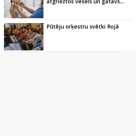
atgrieztos vesels un gatavs…
Pūtēju orķestru svētki Rojā