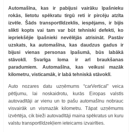
Automašīna, kas ir pabijusi vairāku īpašnieku
rokās, lietotu spēkratu tirgū reti ir pircēju atzīta
izvēle. Šāds transportlīdzeklis, iespējams, ir bijis
slikti kopts vai tam var būt tehniski defekti, ko
iepriekšējie īpašnieki nevēlējās atrisināt. Pastāv
uzskats, ka automašīna, kas daudzus gadus ir
bijusi vienas personas īpašumā, būs labākā
stāvoklī. Svarīga loma ir arī braukšanas
paradumiem. Automašīna, kas veikusi mazāk
kilometru, visticamāk, ir labā tehniskā stāvoklī.
Auto nozares datu uzņēmums “carVertical” veica
pētījumu, lai noskaidrotu, kurās Eiropas valstīs
autovadītāji ar vienu un to pašu automašīnu nobrauc
visvairāk un vismazāk kilometru. Tāpat uzņēmums
izvērtēja, cik bieži autovadītāji maina spēkratus un kuru
valstu transportlīdzekļiem ieteicams izvairīties.