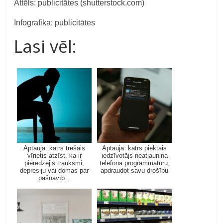
Attēls: publicitātes (shutterstock.com)
Infografika: publicitātes
Lasi vēl:
Aptauja: katrs trešais
Aptauja: katrs piektais
vīrietis atzīst, ka ir
iedzīvotājs neatjaunina
pieredzējis trauksmi,
telefona programmatūru,
depresiju vai domas par
apdraudot savu drošību
pašnāvīb...