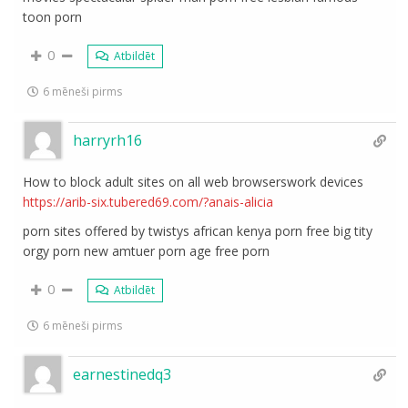
toon porn
0
Atbildēt
6 mēneši pirms
harryrh16
How to block adult sites on all web browserswork devices
https://arib-six.tubered69.com/?anais-alicia
porn sites offered by twistys african kenya porn free big tity
orgy porn new amtuer porn age free porn
0
Atbildēt
6 mēneši pirms
earnestinedq3