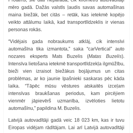
mēro gadā. Dažās valstīs ļaudis savas automašīnas
maina biežāk, bet citās – retāk, kas ietekmē kopējo
veikto attālumu laikā, kad transportlīdzeklis ir vienas
personas rokās.
“Vidējais gada nobraukums atklāj, cik intensīvi
automašīna tika izmantota,” saka “carVertical” auto
nozares eksperts Mats Buzelis (
Matas Buzelis
).
Intensīva lietošana ietekmē transportlīdzekļa ilgmūžību,
bieži vien izraisot biežākus bojājumus un citas
problēmas, ar ko jaunie īpašnieki saskaras pēc kāda
laika. “Tāpēc mūsu vēstures atskaitēs izceļam
intensīvas braukšanas periodus, kam pircējiem
vienmēr jāpievērš uzmanība, izvēloties lietotu
automašīnu,” papildina M. Buzelis.
Latvijā autovadītāji gadā veic 18 023 km, kas ir tuvu
Eiropas vidējam rādītājam. Lai arī Latvijā autovadītāji