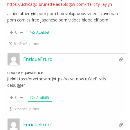
https://uchicago-brunette.adablog69.com/?felicity-jaylyn
asain father girl porn porn hub voluptuous videos caveman
porn comics free japanese porn vidoes blood elf porn
0
Atbildēt
6 mēneši pirms
EnriqueEruro
course equivalence
[url=https://otvetnow.ru]https://otvetnow.ru[/url] rails
debugger
0
Atbildēt
6 mēneši pirms
EnriqueEruro