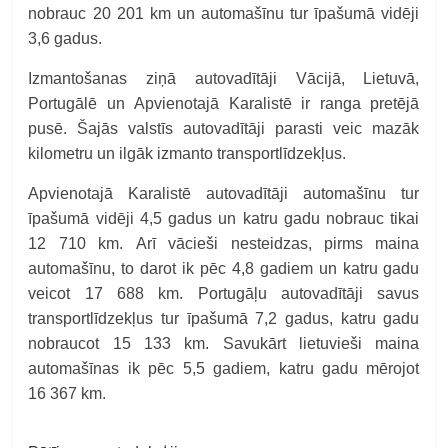
nobrauc 20 201 km un automašīnu tur īpašumā vidēji
3,6 gadus.
Izmantošanas ziņā autovadītāji Vācijā, Lietuvā,
Portugālē un Apvienotajā Karalistē ir ranga pretējā
pusē. Šajās valstīs autovadītāji parasti veic mazāk
kilometru un ilgāk izmanto transportlīdzekļus.
Apvienotajā Karalistē autovadītāji automašīnu tur
īpašumā vidēji 4,5 gadus un katru gadu nobrauc tikai
12 710 km. Arī vācieši nesteidzas, pirms maina
automašīnu, to darot ik pēc 4,8 gadiem un katru gadu
veicot 17 688 km. Portugāļu autovadītāji savus
transportlīdzekļus tur īpašumā 7,2 gadus, katru gadu
nobraucot 15 133 km. Savukārt lietuvieši maina
automašīnas ik pēc 5,5 gadiem, katru gadu mērojot
16 367 km.