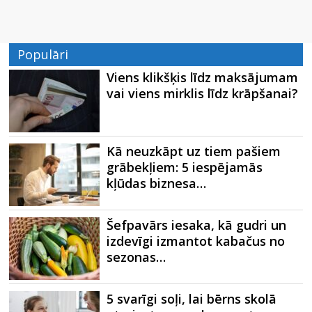
Populāri
Viens klikšķis līdz maksājumam
vai viens mirklis līdz krāpšanai?
Kā neuzkāpt uz tiem pašiem
grābekļiem: 5 iespējamās
kļūdas biznesa…
Šefpavārs iesaka, kā gudri un
izdevīgi izmantot kabačus no
sezonas…
5 svarīgi soļi, lai bērns skolā