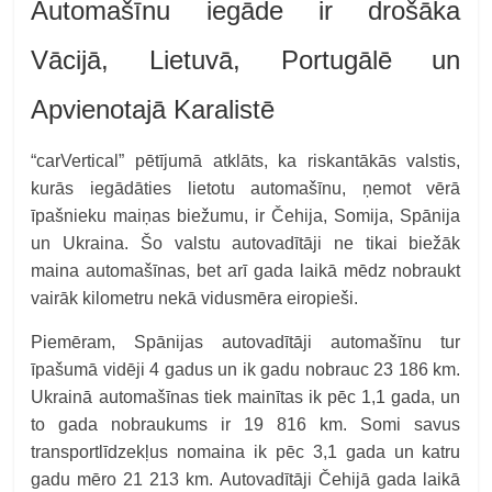
Automašīnu iegāde ir drošāka
Vācijā, Lietuvā, Portugālē un
Apvienotajā Karalistē
“carVertical” pētījumā atklāts, ka riskantākās valstis,
kurās iegādāties lietotu automašīnu, ņemot vērā
īpašnieku maiņas biežumu, ir Čehija, Somija, Spānija
un Ukraina. Šo valstu autovadītāji ne tikai biežāk
maina automašīnas, bet arī gada laikā mēdz nobraukt
vairāk kilometru nekā vidusmēra eiropieši.
Piemēram, Spānijas autovadītāji automašīnu tur
īpašumā vidēji 4 gadus un ik gadu nobrauc 23 186 km.
Ukrainā automašīnas tiek mainītas ik pēc 1,1 gada, un
to gada nobraukums ir 19 816 km. Somi savus
transportlīdzekļus nomaina ik pēc 3,1 gada un katru
gadu mēro 21 213 km. Autovadītāji Čehijā gada laikā