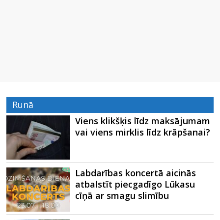
Runā
Viens klikšķis līdz maksājumam
vai viens mirklis līdz krāpšanai?
Labdarības koncertā aicinās
atbalstīt piecgadīgo Lūkasu
cīņā ar smagu slimību