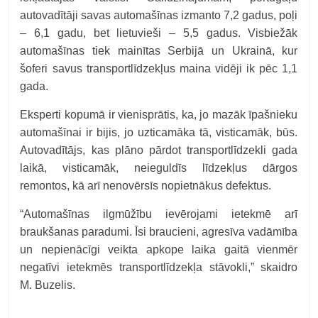
autovadītāji savas automašīnas izmanto 7,2 gadus, poļi
– 6,1 gadu, bet lietuvieši – 5,5 gadus. Visbiežāk
automašīnas tiek mainītas Serbijā un Ukrainā, kur
šoferi savus transportlīdzekļus maina vidēji ik pēc 1,1
gada.
Eksperti kopumā ir vienisprātis, ka, jo mazāk īpašnieku
automašīnai ir bijis, jo uzticamāka tā, visticamāk, būs.
Autovadītājs, kas plāno pārdot transportlīdzekli gada
laikā, visticamāk, neieguldīs līdzekļus dārgos
remontos, kā arī nenovērsīs nopietnākus defektus.
“Automašīnas ilgmūžību ievērojami ietekmē arī
braukšanas paradumi. Īsi braucieni, agresīva vadāmība
un nepienācīgi veikta apkope laika gaitā vienmēr
negatīvi ietekmēs transportlīdzekļa stāvokli,” skaidro
M. Buzelis.