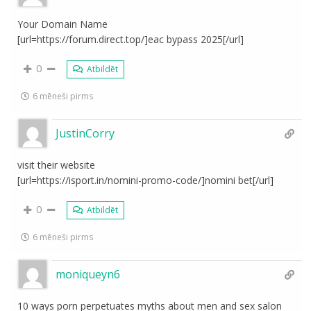
Your Domain Name
[url=https://forum.direct.top/]eac bypass 2025[/url]
0
Atbildēt
6 mēneši pirms
JustinCorry
visit their website
[url=https://isport.in/nomini-promo-code/]nomini bet[/url]
0
Atbildēt
6 mēneši pirms
moniqueyn6
10 ways porn perpetuates myths about men and sex salon