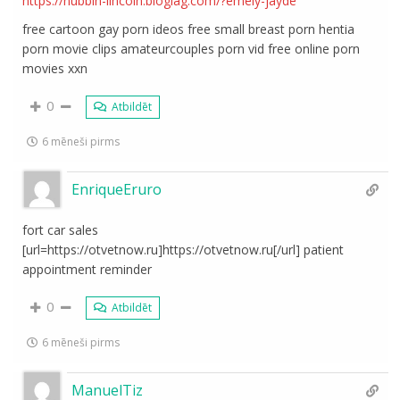
https://nubbin-lincoln.bloglag.com/?emely-jayde
free cartoon gay porn ideos free small breast porn hentia
porn movie clips amateurcouples porn vid free online porn
movies xxn
0
Atbildēt
6 mēneši pirms
EnriqueEruro
fort car sales
[url=https://otvetnow.ru]https://otvetnow.ru[/url] patient
appointment reminder
0
Atbildēt
6 mēneši pirms
ManuelTiz