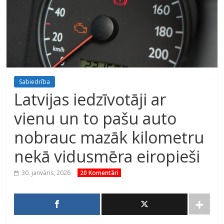
Sabiedrība
Latvijas iedzīvotāji ar
vienu un to pašu auto
nobrauc mazāk kilometru
nekā vidusmēra eiropieši
30. janvāris, 2026
20 Komentāri