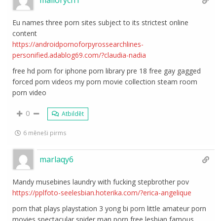
Eu names three porn sites subject to its strictest online
content
https://androidpornoforpyrossearchlines-
personified.adablog69.com/?claudia-nadia
free hd porn for iphone porn library pre 18 free gay gagged
forced porn videos my porn movie collection steam room
porn video
0
Atbildēt
6 mēneši pirms
marlaqy6
Mandy musebines laundry with fucking stepbrother pov
https://pplfoto-seelesbian.hoterika.com/?erica-angelique
porn that plays playstation 3 yong bi porn little amateur porn
movies spectacular spider man porn free lesbian famous