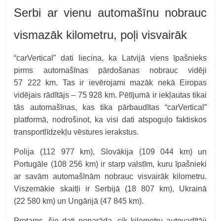
Serbi ar vienu automašīnu nobrauc
vismazāk kilometru, poļi visvairāk
“carVertical” dati liecina, ka Latvijā viens īpašnieks
pirms automašīnas pārdošanas nobrauc vidēji
57 222 km. Tas ir ievērojami mazāk nekā Eiropas
vidējais rādītājs – 75 928 km. Pētījumā ir iekļautas tikai
tās automašīnas, kas tika pārbaudītas “carVertical”
platformā, nodrošinot, ka visi dati atspoguļo faktiskos
transportlīdzekļu vēstures ierakstus.
Polija (112 977 km), Slovākija (109 044 km) un
Portugāle (108 256 km) ir starp valstīm, kuru īpašnieki
ar savām automašīnām nobrauc visvairāk kilometru.
Viszemākie skaitļi ir Serbijā (18 807 km), Ukrainā
(22 580 km) un Ungārijā (47 845 km).
Protams, šie dati neparāda, cik kilometru autovadītāji