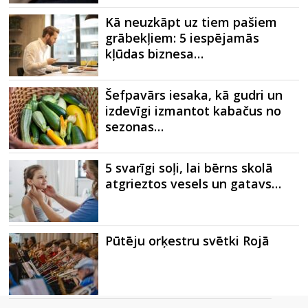
Kā neuzkāpt uz tiem pašiem
grābekļiem: 5 iespējamās
kļūdas biznesa…
Šefpavārs iesaka, kā gudri un
izdevīgi izmantot kabačus no
sezonas…
5 svarīgi soļi, lai bērns skolā
atgrieztos vesels un gatavs…
Pūtēju orķestru svētki Rojā