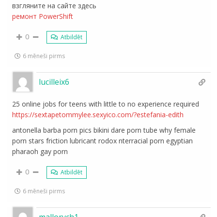
взгляните на сайте здесь
ремонт PowerShift
0
Atbildēt
6 mēneši pirms
lucilleix6
25 online jobs for teens with little to no experience required
https://sextapetommylee.sexyico.com/?estefania-edith
antonella barba porn pics bikini dare porn tube why female
porn stars friction lubricant rodox nterracial porn egyptian
pharaoh gay porn
0
Atbildēt
6 mēneši pirms
mallorych1