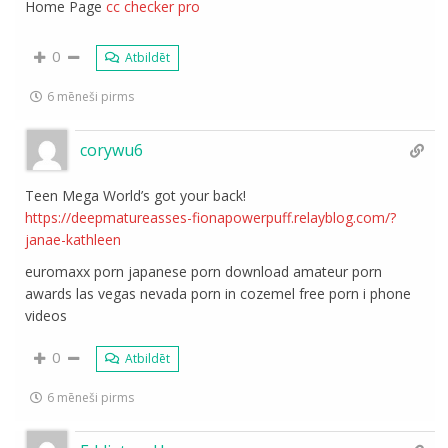
Home Page
cc checker pro
0
Atbildēt
6 mēneši pirms
corywu6
Teen Mega World’s got your back!
https://deepmatureasses-fionapowerpuff.relayblog.com/?
janae-kathleen
euromaxx porn japanese porn download amateur porn
awards las vegas nevada porn in cozemel free porn i phone
videos
0
Atbildēt
6 mēneši pirms