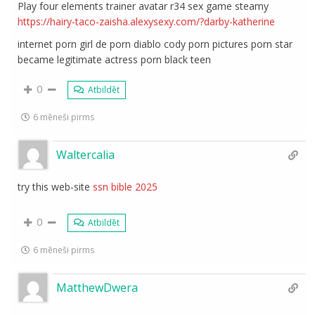
Play four elements trainer avatar r34 sex game steamy
https://hairy-taco-zaisha.alexysexy.com/?darby-katherine
internet porn girl de porn diablo cody porn pictures porn star
became legitimate actress porn black teen
0
Atbildēt
6 mēneši pirms
Waltercalia
try this web-site
ssn bible 2025
0
Atbildēt
6 mēneši pirms
MatthewDwera