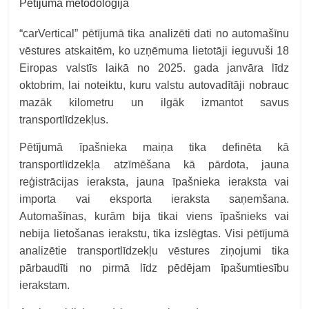
Pētījuma metodoloģija
“carVertical” pētījumā tika analizēti dati no automašīnu
vēstures atskaitēm, ko uzņēmuma lietotāji ieguvuši 18
Eiropas valstīs laikā no 2025. gada janvāra līdz
oktobrim, lai noteiktu, kuru valstu autovadītāji nobrauc
mazāk kilometru un ilgāk izmantot savus
transportlīdzekļus.
Pētījumā īpašnieka maiņa tika definēta kā
transportlīdzekļa atzīmēšana kā pārdota, jauna
reģistrācijas ieraksta, jauna īpašnieka ieraksta vai
importa vai eksporta ieraksta saņemšana.
Automašīnas, kurām bija tikai viens īpašnieks vai
nebija lietošanas ierakstu, tika izslēgtas. Visi pētījumā
analizētie transportlīdzekļu vēstures ziņojumi tika
pārbaudīti no pirmā līdz pēdējam īpašumtiesību
ierakstam.