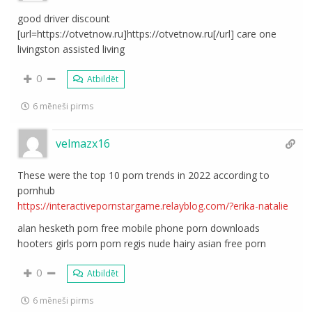
good driver discount
[url=https://otvetnow.ru]https://otvetnow.ru[/url] care one
livingston assisted living
0
Atbildēt
6 mēneši pirms
velmazx16
These were the top 10 porn trends in 2022 according to
pornhub
https://interactivepornstargame.relayblog.com/?erika-natalie
alan hesketh porn free mobile phone porn downloads
hooters girls porn porn regis nude hairy asian free porn
0
Atbildēt
6 mēneši pirms