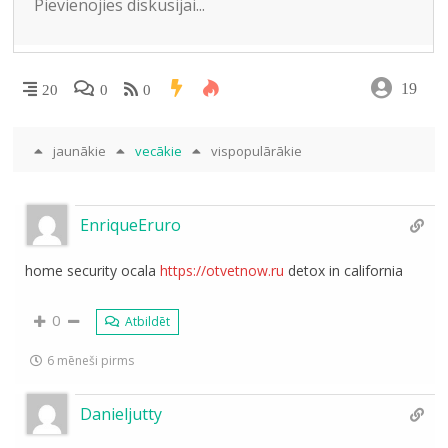
19
20
0
0
jaunākie
vecākie
vispopulārākie
EnriqueEruro
home security ocala
https://otvetnow.ru
detox in california
0
Atbildēt
6 mēneši pirms
Danieljutty