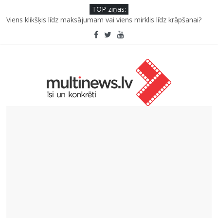
TOP ziņas:
Viens klikšķis līdz maksājumam vai viens mirklis līdz krāpšanai?
Kā neuzkāpt uz tiem pašiem grābekļiem: 5 iespējamās kļūdas
biznesa izaugsmē
Šefpavārs iesaka, kā gudri un izdevīgi izmantot kabačus no
sezonas sākuma līdz pat ziemai
5 svarīgi soļi, lai bērns skolā atgrieztos vesels un gatavs
mācībām
Pūtēju orķestru svētki Rojā