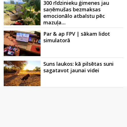
300 rīdzinieku ģimenes jau
saņēmušas bezmaksas
emocionālo atbalstu pēc
mazuļa…
Par & ap FPV | sākam lidot
simulatorā
Suns laukos: kā pilsētas suni
sagatavot jaunai videi