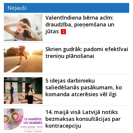
Nejauši
Valentīndiena bērna acīm:
draudzība, pieņemšana un
jūtas
2
Skrien gudrāk: padomi efektīvai
treniņu plānošanai
5 idejas darbinieku
saliedēšanās pasākumam, ko
komanda atcerēsies vēl ilgi
14. maijā visā Latvijā notiks
bezmaksas konsultācijas par
kontracepciju