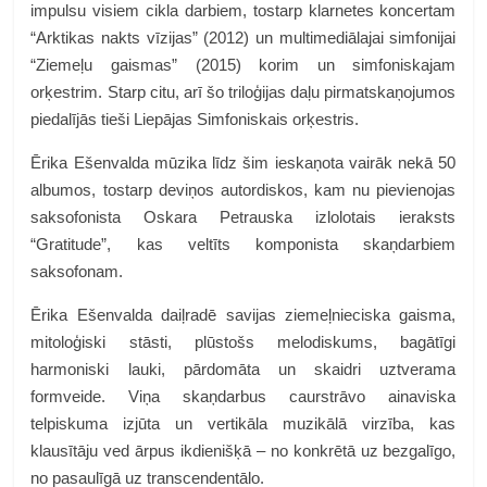
impulsu visiem cikla darbiem, tostarp klarnetes koncertam
“Arktikas nakts vīzijas” (2012) un multimediālajai simfonijai
“Ziemeļu gaismas” (2015) korim un simfoniskajam
orķestrim. Starp citu, arī šo triloģijas daļu pirmatskaņojumos
piedalījās tieši Liepājas Simfoniskais orķestris.
Ērika Ešenvalda mūzika līdz šim ieskaņota vairāk nekā 50
albumos, tostarp deviņos autordiskos, kam nu pievienojas
saksofonista Oskara Petrauska izlolotais ieraksts
“Gratitude”, kas veltīts komponista skaņdarbiem
saksofonam.
Ērika Ešenvalda daiļradē savijas ziemeļnieciska gaisma,
mitoloģiski stāsti, plūstošs melodiskums, bagātīgi
harmoniski lauki, pārdomāta un skaidri uztverama
formveide. Viņa skaņdarbus caurstrāvo ainaviska
telpiskuma izjūta un vertikāla muzikālā virzība, kas
klausītāju ved ārpus ikdienišķā – no konkrētā uz bezgalīgo,
no pasaulīgā uz transcendentālo.