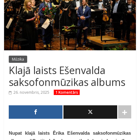
Mūzika
Klajā laists Ešenvalda
saksofonmūzikas albums
26. novembris, 2025
1 Komentārs
Nupat klajā laists Ērika Ešenvalda saksofonmūzikas