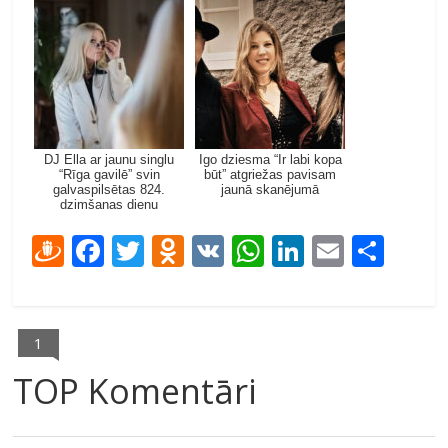
DJ Ella ar jaunu singlu
Igo dziesma “Ir labi kopa
“Rīga gavilē” svin
būt” atgriežas pavisam
galvaspilsētas 824.
jaunā skanējumā
dzimšanas dienu
D
F
T
O
V
W
Li
E
S
ra
ac
w
d
K
h
n
m
h
u
e
itt
n
at
k
ai
ar
gi
b
er
o
s
e
l
e
1
e
o
kl
A
dI
TOP Komentāri
m
o
as
p
n
k
s
p