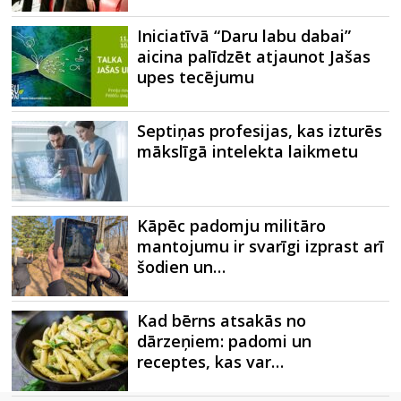
Iniciatīvā “Daru labu dabai”
aicina palīdzēt atjaunot Jašas
upes tecējumu
Septiņas profesijas, kas izturēs
mākslīgā intelekta laikmetu
Kāpēc padomju militāro
mantojumu ir svarīgi izprast arī
šodien un…
Kad bērns atsakās no
dārzeņiem: padomi un
receptes, kas var…