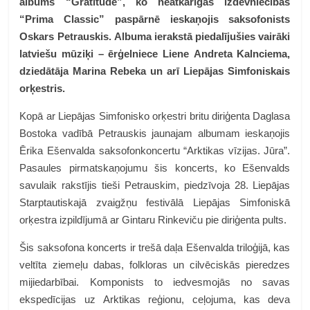
albums “Gratitude”, ko neatkarīgās izdevniecības
“Prima Classic” paspārnē ieskaņojis saksofonists
Oskars Petrauskis. Albuma ierakstā piedalījušies vairāki
latviešu mūziķi – ērģelniece Liene Andreta Kalnciema,
dziedātāja Marina Rebeka un arī Liepājas Simfoniskais
orķestris.
Kopā ar Liepājas Simfonisko orķestri britu diriģenta Daglasa
Bostoka vadībā Petrauskis jaunajam albumam ieskaņojis
Ērika Ešenvalda saksofonkoncertu “Arktikas vīzijas. Jūra”.
Pasaules pirmatskaņojumu šis koncerts, ko Ešenvalds
savulaik rakstījis tieši Petrauskim, piedzīvoja 28. Liepājas
Starptautiskajā zvaigžņu festivālā Liepājas Simfoniskā
orķestra izpildījumā ar Gintaru Rinkeviču pie diriģenta pults.
Šis saksofona koncerts ir trešā daļa Ešenvalda triloģijā, kas
veltīta ziemeļu dabas, folkloras un cilvēciskās pieredzes
mijiedarbībai. Komponists to iedvesmojās no savas
ekspedīcijas uz Arktikas reģionu, ceļojuma, kas deva