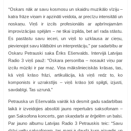
‘‘Oskars nāk ar savu kosmosu un skaidru muzikālo vīziju –
katra frāze viņam ir apzināti veidota, ar precīzu intensitāti un
noskaņu. Viņš ir izcils profesionālis ar apbrīnojamām
improvizācijas spējām – ne tikai izpilda, bet arī rada stāstu.
Es pastāstu savu ieceri, un viņš to uzklausa ar cieņu,
pievienojot savu klātbūtni un interpretāciju,’’ par sadarbību ar
Oskaru Petrauski saka Ēriks Ešenvalds. Intervijā Latvijas
Radio 3 viņš pauž: “Oskara personība – nosaukt viņu par
izcilu mūziķi ir par maz. Viņa mākslinieciskās krāsas, tas,
kā viņš krāso frāzi, artikulācija, kā viņš redz to, ko
komponists ir uzrakstījis – viņš krāso ļoti spilgti, izjusti,
savdabīgi. Tas uzrunā.”
Petrauska un Ešenvalda vairāk kā desmit gadu sadarbības
laikā ir izveidojies absolūti jauns repertuārs saksofonam –
gan Saksofona koncerts, gan skaņdarbi ar ērģelēm un balsi.
Par jauno albumu Latvijas Radio 3 Petrauskis teic: “Savu
dzīvi veltu saksofonam, tas mani ir daudz kurp aizvedis un