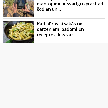
mantojumu ir svarīgi izprast arī
šodien un…
Kad bērns atsakās no
dārzeņiem: padomi un
receptes, kas var…