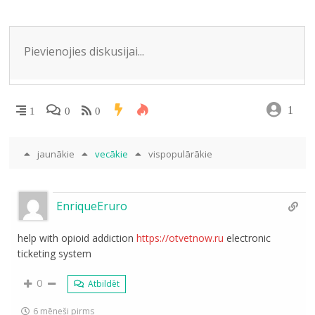
ni
ki
1
1
0
0
jaunākie
vecākie
vispopulārākie
EnriqueEruro
help with opioid addiction
https://otvetnow.ru
electronic
ticketing system
0
Atbildēt
6 mēneši pirms