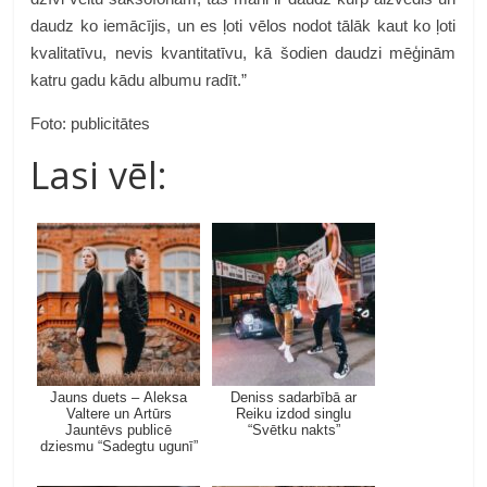
daudz ko iemācījis, un es ļoti vēlos nodot tālāk kaut ko ļoti
kvalitatīvu, nevis kvantitatīvu, kā šodien daudzi mēģinām
katru gadu kādu albumu radīt.”
Foto: publicitātes
Lasi vēl:
Jauns duets – Aleksa
Deniss sadarbībā ar
Valtere un Artūrs
Reiku izdod singlu
Jauntēvs publicē
“Svētku nakts”
dziesmu “Sadegtu ugunī”