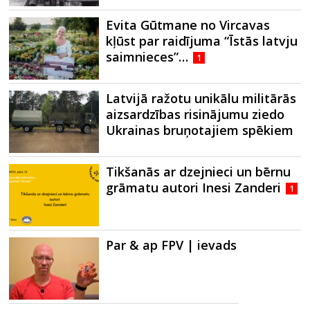
Evita Gūtmane no Vircavas
kļūst par raidījuma “Īstās latvju
saimnieces”…
1
Latvijā ražotu unikālu militārās
aizsardzības risinājumu ziedo
Ukrainas bruņotajiem spēkiem
Tikšanās ar dzejnieci un bērnu
grāmatu autori Inesi Zanderi
1
Par & ap FPV | ievads