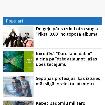
Populāri
Deigeļu pāris izdod otro singlu
“Plkst. 3.00” no topošā albuma
Iniciatīvā “Daru labu dabai”
aicina palīdzēt atjaunot Jašas
upes tecējumu
Septiņas profesijas, kas izturēs
mākslīgā intelekta laikmetu
Kāpēc padomju militāro