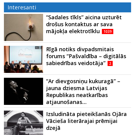
Interesanti
“Sadales tīkls” aicina uzturēt
drošus kontaktus ar sava
mājokļa elektrotīklu
1039
Rīgā notiks divpadsmitais
forums “Pašvaldība – digitālās
sabiedrības veidotāja”
2
“Ar dievgosniņu kukuragā” –
jauna dziesma Latvijas
Republikas neatkarības
atjaunošanas…
Izsludināta pieteikšanās Ojāra
Vācieša literārajai prēmijai
dzejā