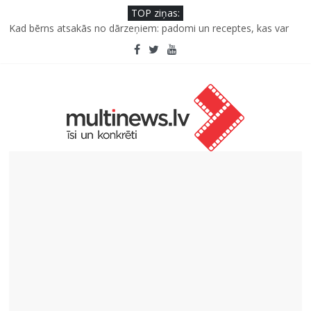
TOP ziņas:
Kad bērns atsakās no dārzeņiem: padomi un receptes, kas var
palīdzēt
Deigeļu pāris izdod otro singlu “Plkst. 3.00” no topošā albuma
Iniciatīvā “Daru labu dabai” aicina palīdzēt atjaunot Jašas upes
tecējumu
Septiņas profesijas, kas izturēs mākslīgā intelekta laikmetu
Kāpēc padomju militāro mantojumu ir svarīgi izprast arī šodien
un kā to palīdz paveikt papildinātā realitāte