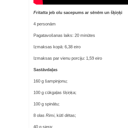
Fritatta
jeb olu sacepums ar sēnēm un šķiņķi
4 personām
Pagatavošanas laiks: 20 minūtes
Izmaksas kopā: 6,38 eiro
Izmaksas par vienu porciju: 1,59 eiro
Sastāvdaļas
160 g šampinjonu;
100 g cūkgaļas šķiņķa;
100 g spinātu;
8 olas
Rimi
, kūtī dētas;
40 g siera;