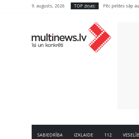
9. augusts, 2026
TOP ziņas:
Pēc peldes sāp au
Kā neuzkāpt uz t
Šefpavārs iesaka,
5 svarīgi soļi, la
SABIEDRĪBA
IZKLAIDE
112
VESELĪ