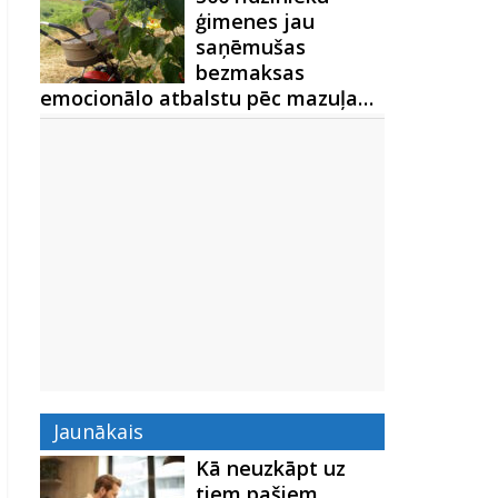
ģimenes jau
saņēmušas
bezmaksas
emocionālo atbalstu pēc mazuļa…
Jaunākais
Kā neuzkāpt uz
tiem pašiem