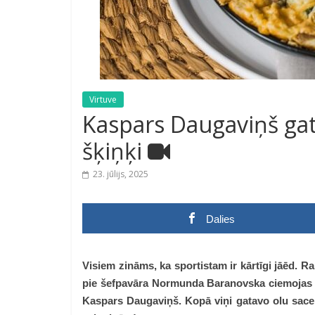
Virtuve
Kaspars Daugaviņš gat
šķiņķi
23. jūlijs, 2025
Dalies
Visiem zināms, ka sportistam ir kārtīgi jāēd. R
pie šefpavāra Normunda Baranovska ciemojas pi
Kaspars Daugaviņš. Kopā viņi gatavo olu sacep