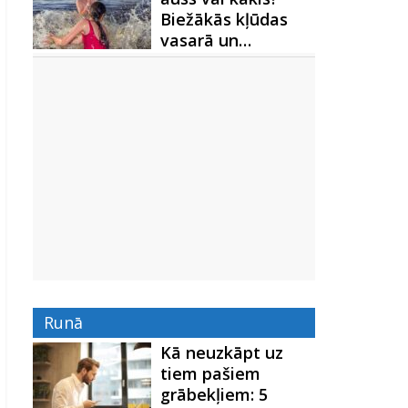
Biežākās kļūdas
vasarā un…
Runā
Kā neuzkāpt uz
tiem pašiem
grābekļiem: 5