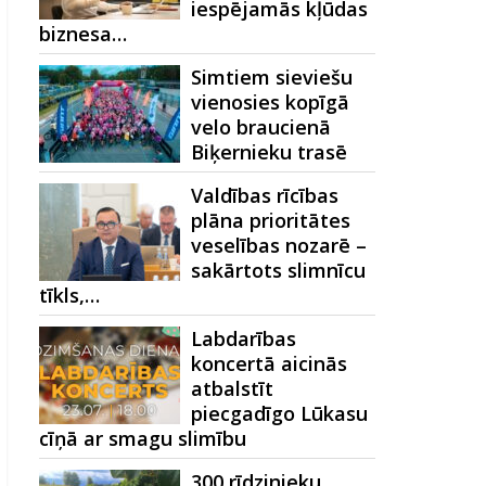
iespējamās kļūdas
biznesa…
Simtiem sieviešu
vienosies kopīgā
velo braucienā
Biķernieku trasē
Valdības rīcības
plāna prioritātes
veselības nozarē –
sakārtots slimnīcu
tīkls,…
Labdarības
koncertā aicinās
atbalstīt
piecgadīgo Lūkasu
cīņā ar smagu slimību
300 rīdzinieku