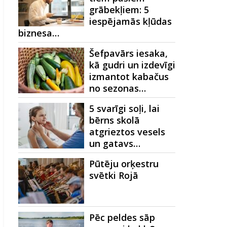
grābekļiem: 5
iespējamās kļūdas
biznesa…
Šefpavārs iesaka,
kā gudri un izdevīgi
izmantot kabačus
no sezonas…
5 svarīgi soļi, lai
bērns skolā
atgrieztos vesels
un gatavs…
Pūtēju orķestru
svētki Rojā
Pēc peldes sāp