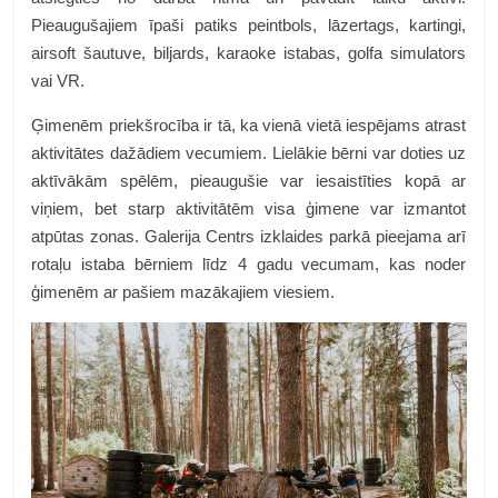
Pieaugušajiem īpaši patiks peintbols, lāzertags, kartingi,
airsoft šautuve, biljards, karaoke istabas, golfa simulators
vai VR.
Ģimenēm priekšrocība ir tā, ka vienā vietā iespējams atrast
aktivitātes dažādiem vecumiem. Lielākie bērni var doties uz
aktīvākām spēlēm, pieaugušie var iesaistīties kopā ar
viņiem, bet starp aktivitātēm visa ģimene var izmantot
atpūtas zonas. Galerija Centrs izklaides parkā pieejama arī
rotaļu istaba bērniem līdz 4 gadu vecumam, kas noder
ģimenēm ar pašiem mazākajiem viesiem.