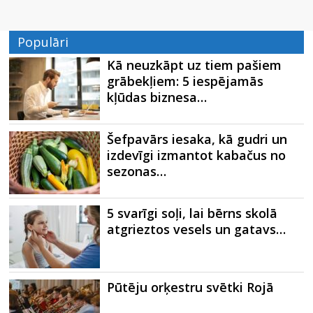
Populāri
Kā neuzkāpt uz tiem pašiem
grābekļiem: 5 iespējamās
kļūdas biznesa…
Šefpavārs iesaka, kā gudri un
izdevīgi izmantot kabačus no
sezonas…
5 svarīgi soļi, lai bērns skolā
atgrieztos vesels un gatavs…
Pūtēju orķestru svētki Rojā