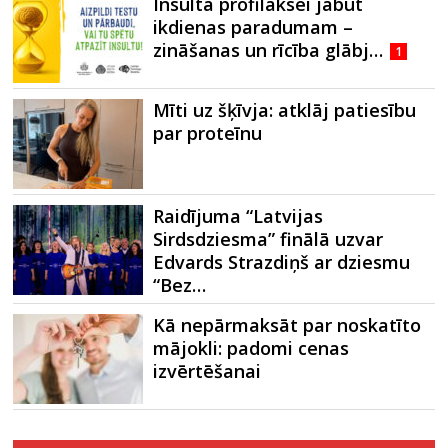
Insulta profilaksei jābūt
ikdienas paradumam –
zināšanas un rīcība glābj…
1
Mīti uz šķīvja: atklāj patiesību
par proteīnu
Raidījuma “Latvijas
Sirdsdziesma” finālā uzvar
Edvards Strazdiņš ar dziesmu
“Bez…
Kā nepārmaksāt par noskatīto
mājokli: padomi cenas
izvērtēšanai