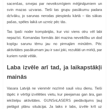
sacenšas, smejas par neveiksmīgiem mēģinājumiem un
svin mazas uzvaras. Tieši tas grupu pasākumu padara
dzīvāku, jo sarunas nerodas piespiedu kārtā – tās sākas
pašas, spēles laikā un uzreiz pēc tās.
Tas īpaši noder kompānijās, kur visi viens otru vēl labi
nepazīst. Komandas formāts ātri mazina neveiklību un dod
kopīgu sarunu tēmu jau no pirmajām minūtēm. Pēc
aktivitātes pasākumam jau ir savi joki, rezultāti un mirkļi, par
kuriem runāt vēlāk.
Laba izvēle arī tad, ja laikapstākļi
mainās
Vasara Latvijā ne vienmēr nozīmē sauli visu dienu. Tieši
tāpēc ir vērtīgi izvēlēties vietu, kur pieejamas gan āra, gan
iekštelpu aktivitātes. GUNSnLASERS piedāvājums ļauj
pielāgot plānu situācijai. Ja laiks ir labs, izvēle krīt uz