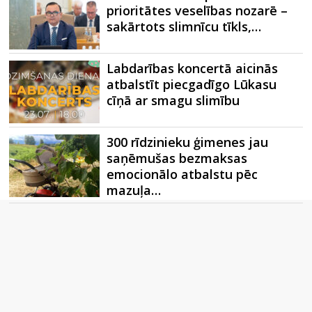
prioritātes veselības nozarē –
sakārtots slimnīcu tīkls,…
Labdarības koncertā aicinās
atbalstīt piecgadīgo Lūkasu
cīņā ar smagu slimību
300 rīdzinieku ģimenes jau
saņēmušas bezmaksas
emocionālo atbalstu pēc
mazuļa…