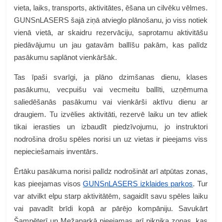
vieta, laiks, transports, aktivitātes, ēšana un cilvēku vēlmes.
GUNSnLASERS šajā ziņā atvieglo plānošanu, jo viss notiek
vienā vietā, ar skaidru rezervāciju, saprotamu aktivitāšu
piedāvājumu un jau gatavām ballīšu pakām, kas palīdz
pasākumu saplānot vienkāršāk.
Tas īpaši svarīgi, ja plāno dzimšanas dienu, klases
pasākumu, vecpuišu vai vecmeitu ballīti, uzņēmuma
saliedēšanās pasākumu vai vienkārši aktīvu dienu ar
draugiem. Tu izvēlies aktivitāti, rezervē laiku un tev atliek
tikai ierasties un izbaudīt piedzīvojumu, jo instruktori
nodrošina drošu spēles norisi un uz vietas ir pieejams viss
nepieciešamais inventārs.
Ērtāku pasākuma norisi palīdz nodrošināt arī atpūtas zonas,
kas pieejamas visos
GUNSnLASERS izklaides parkos
. Tur
var atvilkt elpu starp aktivitātēm, sagaidīt savu spēles laiku
vai pavadīt brīdi kopā ar pārējo kompāniju. Savukārt
Šampēterī un Mežaparkā pieejamas arī piknika zonas, kas