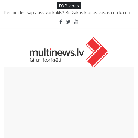
TOP ziņas:
Pūtēju orķestru svētki Rojā
Pēc peldes sāp auss vai kakls? Biežākās kļūdas vasarā un kā no
tām izvairīties
Kā neuzkāpt uz tiem pašiem grābekļiem: 5 iespējamās kļūdas
biznesa izaugsmē
Šefpavārs iesaka, kā gudri un izdevīgi izmantot kabačus no
sezonas sākuma līdz pat ziemai
5 svarīgi soļi, lai bērns skolā atgrieztos vesels un gatavs
mācībām