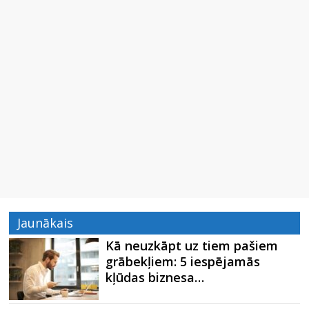
Jaunākais
Kā neuzkāpt uz tiem pašiem
grābekļiem: 5 iespējamās
kļūdas biznesa…