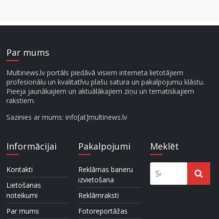
Par mums
Multinews.lv portāls piedāvā visiem interneta lietotājiem
profesionālu un kvalitatīvu plašu satura un pakalpojumu klāstu.
Pieeja jaunākajiem un aktuālākajiem ziņu un tematiskajiem
rakstiem.
Sazinies ar mums: info[at]multinews.lv
Informācijai
Pakalpojumi
Meklēt
Kontakti
Reklāmas baneru
izvietošana
Lietošanas
noteikumi
Reklāmraksti
Par mums
Fotoreportāžas