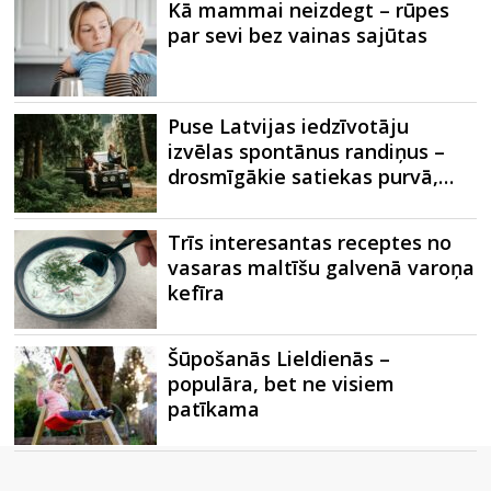
Kā mammai neizdegt – rūpes
par sevi bez vainas sajūtas
Puse Latvijas iedzīvotāju
izvēlas spontānus randiņus –
drosmīgākie satiekas purvā,…
Trīs interesantas receptes no
vasaras maltīšu galvenā varoņa
kefīra
Šūpošanās Lieldienās –
populāra, bet ne visiem
patīkama