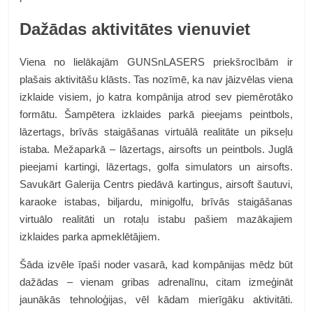
Dažādas aktivitātes vienuviet
Viena no lielākajām GUNSnLASERS priekšrocībām ir
plašais aktivitāšu klāsts. Tas nozīmē, ka nav jāizvēlas viena
izklaide visiem, jo katra kompānija atrod sev piemērotāko
formātu. Šampētera izklaides parkā pieejams peintbols,
lāzertags, brīvās staigāšanas virtuālā realitāte un pikseļu
istaba. Mežaparkā – lāzertags, airsofts un peintbols. Juglā
pieejami kartingi, lāzertags, golfa simulators un airsofts.
Savukārt Galerija Centrs piedāvā kartingus, airsoft šautuvi,
karaoke istabas, biljardu, minigolfu, brīvās staigāšanas
virtuālo realitāti un rotaļu istabu pašiem mazākajiem
izklaides parka apmeklētājiem.
Šāda izvēle īpaši noder vasarā, kad kompānijas mēdz būt
dažādas – vienam gribas adrenalīnu, citam izmeģināt
jaunākās tehnoloģijas, vēl kādam mierīgāku aktivitāti.