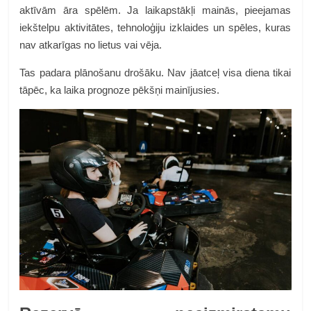
aktīvām āra spēlēm. Ja laikapstākļi mainās, pieejamas
iekštelpu aktivitātes, tehnoloģiju izklaides un spēles, kuras
nav atkarīgas no lietus vai vēja.
Tas padara plānošanu drošāku. Nav jāatceļ visa diena tikai
tāpēc, ka laika prognoze pēkšņi mainījusies.