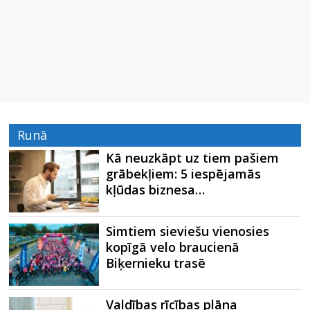
Runā
Kā neuzkāpt uz tiem pašiem
grābekļiem: 5 iespējamās
kļūdas biznesa…
Simtiem sieviešu vienosies
kopīgā velo braucienā
Biķernieku trasē
Valdības rīcības plāna