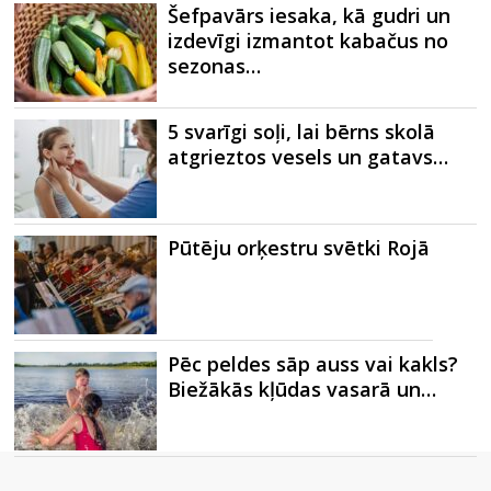
Šefpavārs iesaka, kā gudri un
izdevīgi izmantot kabačus no
sezonas…
5 svarīgi soļi, lai bērns skolā
atgrieztos vesels un gatavs…
Pūtēju orķestru svētki Rojā
Pēc peldes sāp auss vai kakls?
Biežākās kļūdas vasarā un…