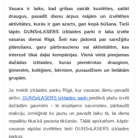
Vasara ir laiks, kad gribas vairāk kustēties, satikt
draugus, pavadīt dienu ārpus mājām un izvēlēties
aktivitātes, kurās ir gan azarts, gan kopā būšana. Tieši
tāpēc GUNSnLASERS izklaides parki ir laba izvēle
vasaras dienai Rīgā. Šeit nav jādomā par sarežģītu
plānošanu, garu pārbraucienu vai aktivitātēm, kas
interesē tikai daļai kompānijas. Vienā vietā pieejamas
dažādas izklaides, kuras piemērotas draugiem,
ģimenēm, kolēģiem, bērniem, pusaudžiem un lielākām
grupām.
Ja meklē izklaides parku Rīgā, kur vasaras dienu pavadīt
aktīvi,
GUNSnLASERS izklaides parki
piedāvā plašu izvēli
dažādām gaumēm – te iespējams sacensties, pārbaudīt
reakciju, izmēģināt ko jaunu un pavadīt laiku tā, lai diena
nepaliktu tikai kā parasta tikšanās. Tālāk apskatīsim, kāpēc
vasaras atpūtai izvēlēties tieši GUNSnLASERS izklaides
parkus.