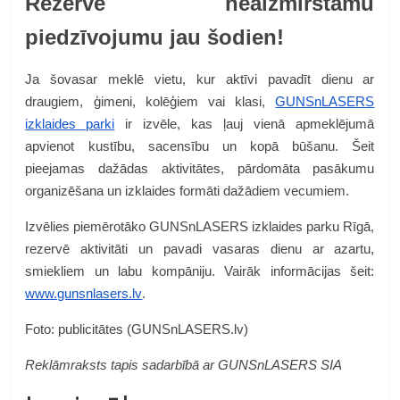
Rezervē neaizmirstamu
piedzīvojumu jau šodien!
Ja šovasar meklē vietu, kur aktīvi pavadīt dienu ar
draugiem, ģimeni, kolēģiem vai klasi,
GUNSnLASERS
izklaides parki
ir izvēle, kas ļauj vienā apmeklējumā
apvienot kustību, sacensību un kopā būšanu. Šeit
pieejamas dažādas aktivitātes, pārdomāta pasākumu
organizēšana un izklaides formāti dažādiem vecumiem.
Izvēlies piemērotāko GUNSnLASERS izklaides parku Rīgā,
rezervē aktivitāti un pavadi vasaras dienu ar azartu,
smiekliem un labu kompāniju. Vairāk informācijas šeit:
www.gunsnlasers.lv
.
Foto: publicitātes (GUNSnLASERS.lv)
Reklāmraksts tapis sadarbībā ar GUNSnLASERS SIA