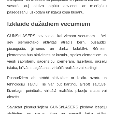
vasarā ļauj aktīvo atpūtu apvienot ar mierīgāku
pasēdēšanu, uzkodām un ilgāku kopā būšanu.
Izklaide dažādiem vecumiem
GUNSnLASERS nav vieta tikai vienam vecumam – šeit
sev piemērotāko aktivitāti atradīs bērni, pusaudži,
pieaugušie, ģimenes un darba kolektīvi. Bērniem
piemērotas būs aktivitātes ar kustību, spēles elementiem un
viegli saprotamu sacensību, piemēram, lāzertags, pikseļu
istaba, brīvās staigāšanas virtuālā realitāte vai kartingi.
Pusaudžiem labi strādā aktivitātes ar lielāku azartu un
tehnoloģiju sajūtu. Tie var būt kartingi, airsoft šautuve,
lāzertags, peintbols, virtuālā realitāte, pikseļu istaba vai
airsofts.
Savukārt pieaugušajiem GUNSnLASERS piedāvā iespēju
atslēgties no darba ritma un pavadīt laiku aktīvi.