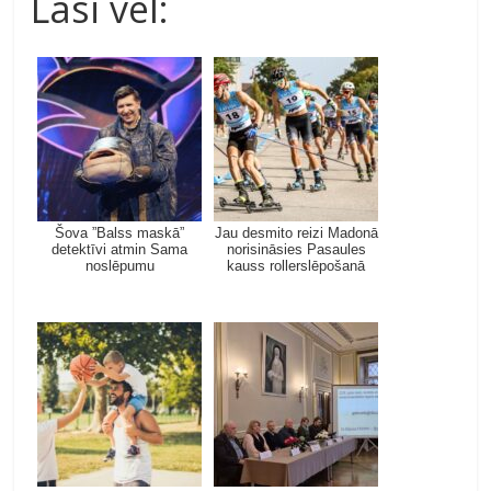
Lasi vēl:
Šova ”Balss maskā”
Jau desmito reizi Madonā
detektīvi atmin Sama
norisināsies Pasaules
noslēpumu
kauss rollerslēpošanā