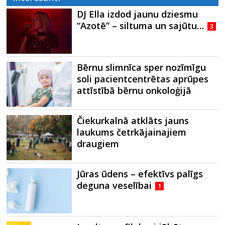
DJ Ella izdod jaunu dziesmu
“Azotē” – siltuma un sajūtu…
3
Bērnu slimnīca sper nozīmīgu
soli pacientcentrētas aprūpes
attīstībā bērnu onkoloģijā
Čiekurkalnā atklāts jauns
laukums četrkājainajiem
draugiem
Jūras ūdens – efektīvs palīgs
deguna veselībai
1