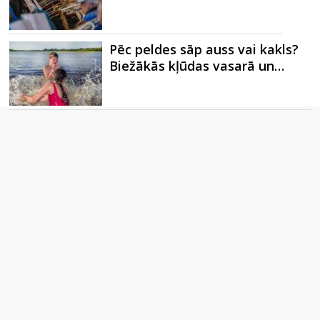
Pēc peldes sāp auss vai kakls?
Biežākās kļūdas vasarā un…