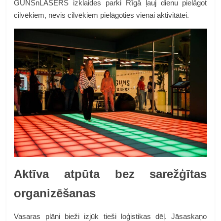
GUNSnLASERS izklaides parki Rīgā ļauj dienu pielāgot
cilvēkiem, nevis cilvēkiem pielāgoties vienai aktivitātei.
Aktīva atpūta bez sarežģītas
organizēšanas
Vasaras plāni bieži izjūk tieši loģistikas dēļ. Jāsaskaņo