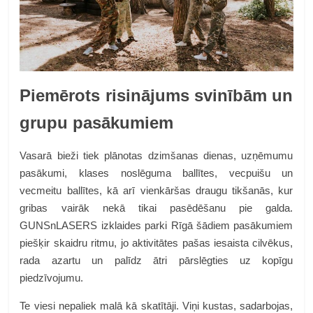
Piemērots risinājums svinībām un
grupu pasākumiem
Vasarā bieži tiek plānotas dzimšanas dienas, uzņēmumu
pasākumi, klases noslēguma ballītes, vecpuišu un
vecmeitu ballītes, kā arī vienkāršas draugu tikšanās, kur
gribas vairāk nekā tikai pasēdēšanu pie galda.
GUNSnLASERS izklaides parki Rīgā šādiem pasākumiem
piešķir skaidru ritmu, jo aktivitātes pašas iesaista cilvēkus,
rada azartu un palīdz ātri pārslēgties uz kopīgu
piedzīvojumu.
Te viesi nepaliek malā kā skatītāji. Viņi kustas, sadarbojas,