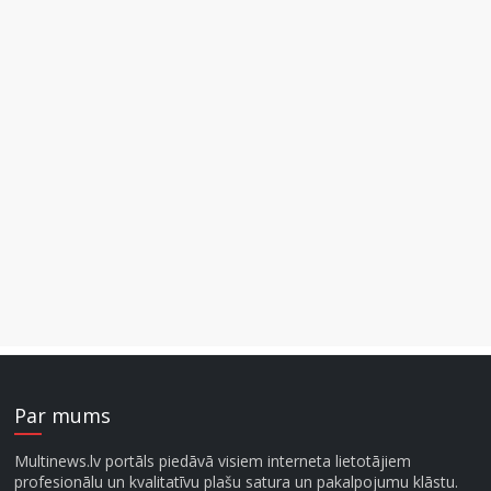
Par mums
Multinews.lv portāls piedāvā visiem interneta lietotājiem
profesionālu un kvalitatīvu plašu satura un pakalpojumu klāstu.