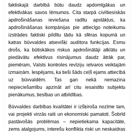
faktiskajā darbībā būtu daudz apdomīgākas un
efektīvākas savos lēmumos. Cita starpā civiltiesiskās
apdrošināšanas ieviešana radītu apstākļus, ka
apdrošināšanas kompānijas pie attiecīgo noteikumu
izstrādes faktiski pildītu tādu kā sfēras kopumā un
katras būvvaldes atsevišķi auditora funkcijas. Esmu
drošs, ka būtiskākos riskus apdrošinātāji atklātu un
piedāvātu efektīvus risinājumus daudz ātrāk par,
piemēram, Valsts kontroles revīziju ietvaros veiktajām
izmaiņām. Iespējams, ka tieši šāds ceļš ejams attiecībā
uz būvvaldēm. Tas gan nekā nemazina
nepieciešamību apzināt arī citu iesaistīto subjektu
pienākumus, tiesības un atbildības.
Būvvaldes darbības kvalitātei ir izšķiroša nozīme tam,
vai projekti virzās raiti un ekonomiski pamatoti. Šobrīd
pastāvošās problēmas – nepietiekama kapacitāte,
zems atalgojums, interešu konflikta riski un neskaidras