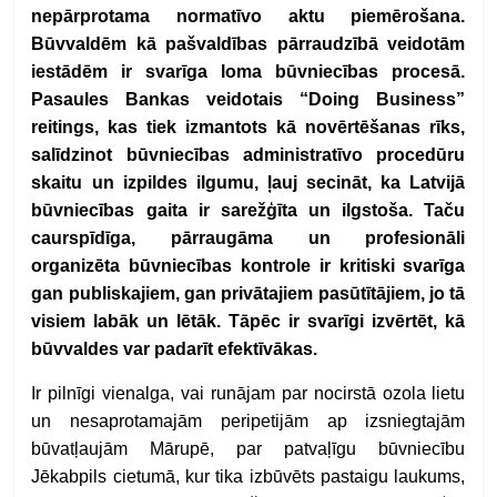
nepārprotama normatīvo aktu piemērošana.
Būvvaldēm kā pašvaldības pārraudzībā veidotām
iestādēm ir svarīga loma būvniecības procesā.
Pasaules Bankas veidotais “Doing Business”
reitings, kas tiek izmantots kā novērtēšanas rīks,
salīdzinot būvniecības administratīvo procedūru
skaitu un izpildes ilgumu, ļauj secināt, ka Latvijā
būvniecības gaita ir sarežģīta un ilgstoša. Taču
caurspīdīga, pārraugāma un profesionāli
organizēta būvniecības kontrole ir kritiski svarīga
gan publiskajiem, gan privātajiem pasūtītājiem, jo tā
visiem labāk un lētāk. Tāpēc ir svarīgi izvērtēt, kā
būvvaldes var padarīt efektīvākas.
Ir pilnīgi vienalga, vai runājam par nocirstā ozola lietu
un nesaprotamajām peripetijām ap izsniegtajām
būvatļaujām Mārupē, par patvaļīgu būvniecību
Jēkabpils cietumā, kur tika izbūvēts pastaigu laukums,