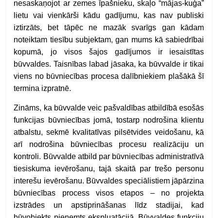
nesaskaņojot ar zemes īpašnieku, skaļo “mājas-kuģa”
lietu vai vienkārši kādu gadījumu, kas nav publiski
iztirzāts, bet tāpēc ne mazāk svarīgs gan kādam
noteiktam tiesību subjektam, gan mums kā sabiedrībai
kopumā, jo visos šajos gadījumos ir iesaistītas
būvvaldes. Taisnības labad jāsaka, ka būvvalde ir tikai
viens no būvniecības procesa dalībniekiem plašākā šī
termina izpratnē.
Zināms, ka būvvalde veic pašvaldības atbildībā esošās
funkcijas būvniecības jomā, tostarp nodrošina klientu
atbalstu, sekmē kvalitatīvas pilsētvides veidošanu, kā
arī nodrošina būvniecības procesu realizāciju un
kontroli. Būvvalde atbild par būvniecības administratīvā
tiesiskuma ievērošanu, tajā skaitā par trešo personu
interešu ievērošanu. Būvvaldes speciālistiem jāpārzina
būvniecības process visos etapos – no projekta
izstrādes un apstiprināšanas līdz stadijai, kad
būvobjekts pieņemts ekspluatācijā. Būvvaldes funkciju