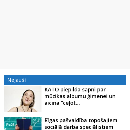
Nejauši
KATŌ piepilda sapni par
mūzikas albumu ģimenei un
aicina “ceļot…
Rīgas pašvaldība topošajiem
sociālā darba speciālistiem