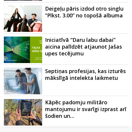
Deigeļu pāris izdod otro singlu
“Plkst. 3.00” no topošā albuma
Iniciatīvā “Daru labu dabai”
aicina palīdzēt atjaunot Jašas
upes tecējumu
Septiņas profesijas, kas izturēs
mākslīgā intelekta laikmetu
Kāpēc padomju militāro
mantojumu ir svarīgi izprast arī
šodien un…