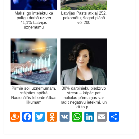
Mākslīgo intelektu kā
Latvijas Pasts atklāj 252.
palīgu darbā uztver
pakomātu; šogad plānā
41,1% Latvijas
vēl 200
uzņēmumu
Pirmie soļi uzņēmumam,
30% darbinieku piedzīvo
stājoties spēkā
stresu – kāpēc pat
Nacionālās kiberdrošības
nelielas pārmaiņas var
likumam
radīt negatīvu ietekmi, un
kā to p...
D
F
T
O
V
W
Li
E
S
ra
ac
w
d
K
h
n
m
h
u
e
itt
n
at
k
ai
ar