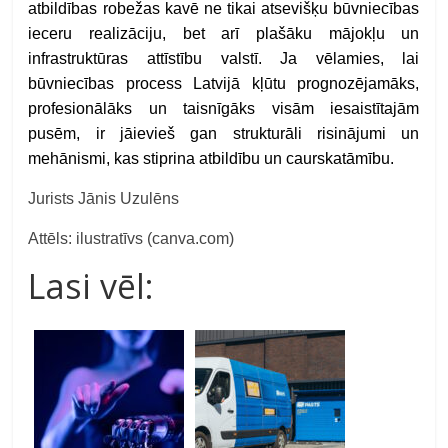
atbildības robežas kavē ne tikai atsevišķu būvniecības
ieceru realizāciju, bet arī plašāku mājokļu un
infrastruktūras attīstību valstī. Ja vēlamies, lai
būvniecības process Latvijā kļūtu prognozējamāks,
profesionālāks un taisnīgāks visām iesaistītajām
pusēm, ir jāievieš gan strukturāli risinājumi un
mehānismi, kas stiprina atbildību un caurskatāmību.
Jurists Jānis Uzulēns
Attēls: ilustratīvs (canva.com)
Lasi vēl: