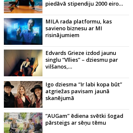
piedāvā stipendiju 2000 eiro…
MILA rada platformu, kas
savieno biznesu ar MI
risinājumiem
Edvards Grieze izdod jaunu
singlu “Vīlies” – dziesmu par
vilšanos,…
Igo dziesma “Ir labi kopa būt”
atgriežas pavisam jaunā
skanējumā
“AUGam” ēdiena svētki šogad
pārsteigs ar sēņu tēmu