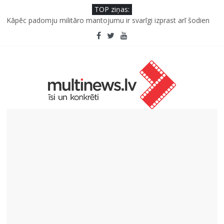
TOP ziņas:
Kāpēc padomju militāro mantojumu ir svarīgi izprast arī šodien
un kā to palīdz paveikt papildinātā realitāte
“Virši” neto peļņa pirmajā pusgadā sasniedz 4,2 miljonus eiro
Deigeļu pāris izdod otro singlu “Plkst. 3.00” no topošā albuma
Iniciatīvā “Daru labu dabai” aicina palīdzēt atjaunot Jašas upes
tecējumu
Septiņas profesijas, kas izturēs mākslīgā intelekta laikmetu