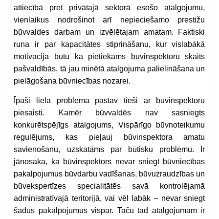
attiecībā pret privātajā sektorā esošo atalgojumu,
vienlaikus nodrošinot arī nepieciešamo prestižu
būvvaldes darbam un izvēlētajam amatam. Faktiski
runa ir par kapacitātes stiprināšanu, kur vislabākā
motivācija būtu kā pietiekams būvinspektoru skaits
pašvaldībās, tā jau minētā atalgojuma palielināšana un
pielāgošana būvniecības nozarei.
Īpaši liela problēma pastāv tieši ar būvinspektoru
piesaisti. Kamēr būvvaldēs nav sasniegts
konkurētspējīgs atalgojums, Vispārīgo būvnoteikumu
regulējums, kas pieļauj būvinspektora amatu
savienošanu, uzskatāms par būtisku problēmu. Ir
jānosaka, ka būvinspektors nevar sniegt būvniecības
pakalpojumus būvdarbu vadīšanas, būvuzraudzības un
būvekspertīzes specialitātēs savā kontrolējamā
administratīvajā teritorijā, vai vēl labāk – nevar sniegt
šādus pakalpojumus vispār. Taču tad atalgojumam ir