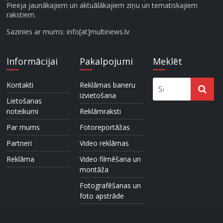
Pieeja jaunākajiem un aktuālākajiem ziņu un tematiskajiem
rakstiem.
Sazinies ar mums: info[at]multinews.lv
Informācijai
Pakalpojumi
Meklēt
Kontakti
Reklāmas baneru
izvietošana
Lietošanas
noteikumi
Reklāmraksti
Par mums
Fotoreportāžas
Partneri
Video reklāmas
Reklāma
Video filmēšana un
montāža
Fotografēšanas un
foto apstrāde