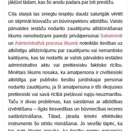
jākļūst tādam, kas šo arodu padara par ļoti prestižu.
Cita starpā tas sniegtu iespēju daudz saturīgāk vērtēt
un stiprināt būvvalžu un būvinspektoru atbildību. Valsts
pārvaldes iestāžu nodarīto zaudējumu atlīdzināšanas
likums nenoliedzami paredz privātpersonai
Satversmē
un
Administratīvā procesa likumā
noteiktās tiesības uz
atbilstīgu atlīdzinājumu par zaudējumu vai nemantisko
kaitējumu, kas tai nodarīts ar valsts pārvaldes iestādes
administratīvo aktu vai prettiesisku faktisko rīcību.
Minētais likums nosaka, ka amatpersona ir civiltiesiski
atbildīga par publisko tiesību juridiskajai personai
nodarīto zaudējumu, ja šī amatpersona ir tīši rīkojusies
prettiesiski vai savā rīcībā pieļāvusi rupju neuzmanību.
Taču ir divas problēmas, kas saistāmas ar atbildības
izvērtēšanu – ilgās tiesvedības un būvniecības ieceres
sadārdzināšana. Tātad, jārada krietni efektīvāks
instruments šo strīdu risināšanai. Jo sevišķi tāpēc, ka
tas pats likums nosaka, ka tiesību normu nepareiza