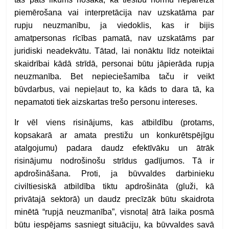
piemērošana vai interpretācija nav uzskatāma par
rupju neuzmanību, ja viedoklis, kas ir bijis
amatpersonas rīcības pamatā, nav uzskatāms par
juridiski neadekvātu. Tātad, lai nonāktu līdz noteiktai
skaidrībai kādā strīdā, personai būtu jāpierāda rupja
neuzmanība. Bet nepieciešamība taču ir veikt
būvdarbus, vai nepieļaut to, ka kāds to dara tā, ka
nepamatoti tiek aizskartas trešo personu intereses.
Ir vēl viens risinājums, kas atbildību (protams,
kopsakarā ar amata prestižu un konkurētspējīgu
atalgojumu) padara daudz efektīvāku un ātrāk
risinājumu nodrošinošu strīdus gadījumos. Tā ir
apdrošināšana. Proti, ja būvvaldes darbinieku
civiltiesiskā atbildība tiktu apdrošināta (gluži, kā
privātajā sektorā) un daudz precīzāk būtu skaidrota
minētā “rupjā neuzmanība”, visnotaļ ātrā laika posmā
būtu iespējams sasniegt situāciju, ka būvvaldes savā