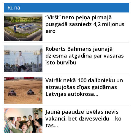
Runā
“Virši” neto peļņa pirmajā
pusgadā sasniedz 4,2 miljonus
eiro
Roberts Bahmans jaunajā
dziesmā atgādina par vasaras
īsto burvību
Vairāk nekā 100 dalībnieku un
aizraujošas cīņas gaidāmas
Latvijas autokrosa…
Jaunā paaudze izvēlas nevis
vakanci, bet dzīvesveidu – ko
tas…