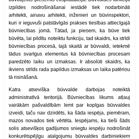
izpildes nodrošināšanai iestādē tiek nodarbināti
arhitekti, ainavu arhitekti, inženieri un būvinspektori,
kuri ir ieguvuši patstāvīgās prakses tiesības attiecīgajā
būvniecības jomā. Tātad, ja pieņem, ka būve tiek
būvēta, lai pildītu noteiktu funkciju, tad skaidrs, ka strīdi
būvniecības procesā, tajā skaitā ar būvvaldi, ietekmē
tādus svarīgus elementus kā būvniecības procesam
paredzēto laiku un izmaksas. Ir absolūti skaidrs, ka
ikviens strīds rada papildus izmaksas un laika patēriņu
tā risināšanā.
Katra atsevišķa būvvalde darbojas noteiktā
administratīvā teritorijā. Būvniecības likums atļauj
vairākām pašvaldībām lemt par kopīgas būvvaldes
izveidi, taču nav dzirdēts, ka šāda iespēja, piemēram,
mazos novados tiek vērtēta. Iespējams, ka tieši šāds
solis atsevišķos gadījumos sniegtu iespēju nodrošināt
konkurētspējīgu atalgojumu būvvaldes darbiniekiem