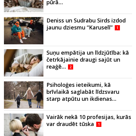
pūrā…
Deniss un Sudrabu Sirds izdod
jaunu dziesmu “Karuselī”
1
Suņu empātija un līdzjūtība: kā
četrkājainie draugi sajūt un
reaģē…
2
Psiholoģes ieteikumi, kā
brīvlaikā saglabāt līdzsvaru
starp atpūtu un ikdienas…
Vairāk nekā 10 profesijas, kurās
var draudēt tūska
1