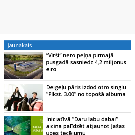
Jaunākais
“Virši” neto peļņa pirmajā
pusgadā sasniedz 4,2 miljonus
eiro
Deigeļu pāris izdod otro singlu
“Plkst. 3.00” no topošā albuma
Iniciatīvā “Daru labu dabai”
aicina palīdzēt atjaunot Jašas
upes tecējumu