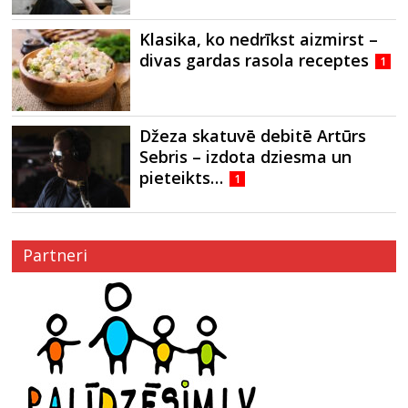
Klasika, ko nedrīkst aizmirst –
divas gardas rasola receptes
1
Džeza skatuvē debitē Artūrs
Sebris – izdota dziesma un
pieteikts…
1
Partneri