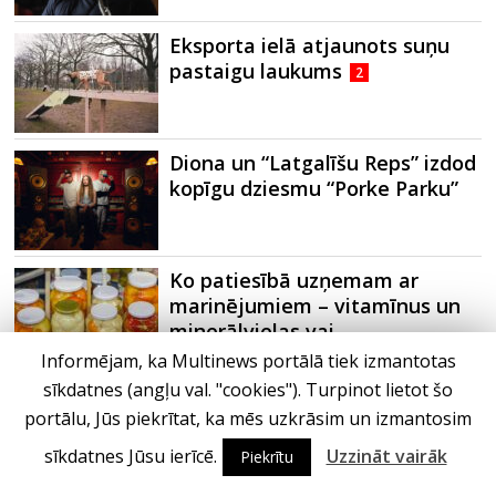
Eksporta ielā atjaunots suņu
pastaigu laukums
2
Diona un “Latgalīšu Reps” izdod
kopīgu dziesmu “Porke Parku”
Ko patiesībā uzņemam ar
marinējumiem – vitamīnus un
minerālvielas vai…
Informējam, ka Multinews portālā tiek izmantotas
sīkdatnes (angļu val. "cookies"). Turpinot lietot šo
portālu, Jūs piekrītat, ka mēs uzkrāsim un izmantosim
Partneri
sīkdatnes Jūsu ierīcē.
Uzzināt vairāk
Piekrītu