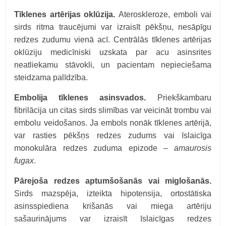
Tīklenes artērijas oklūzija.
Ateroskleroze, emboli vai
sirds ritma traucējumi var izraisīt pēkšņu, nesāpīgu
redzes zudumu vienā acī. Centrālās tīklenes artērijas
oklūziju medicīniski uzskata par acu asinsrites
neatliekamu stāvokli, un pacientam nepieciešama
steidzama palīdzība.
Embolija tīklenes asinsvados.
Priekškambaru
fibrilācija un citas sirds slimības var veicināt trombu vai
embolu veidošanos. Ja embols nonāk tīklenes artērijā,
var rasties pēkšņs redzes zudums vai īslaicīga
monokulāra redzes zuduma epizode –
amaurosis
fugax
.
Pārejoša redzes aptumšošanās vai miglošanās.
Sirds mazspēja, izteikta hipotensija, ortostātiska
asinsspiediena krišanās vai miega artēriju
sašaurinājums var izraisīt īslaicīgas redzes