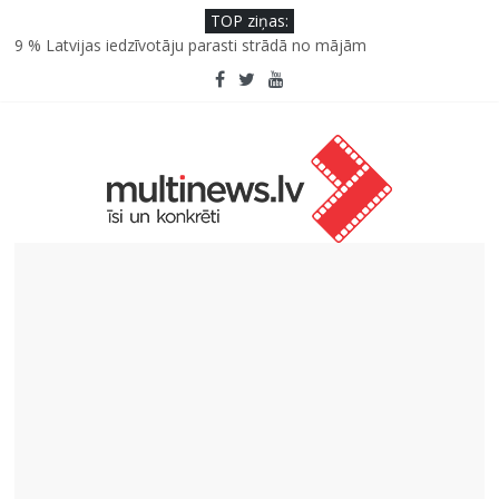
TOP ziņas:
SPF rokasgrāmata ikdienai un atvaļinājumu laikam – konsultē
farmaceite
9 % Latvijas iedzīvotāju parasti strādā no mājām
Septiņas profesijas, kas izturēs mākslīgā intelekta laikmetu
Kāpēc padomju militāro mantojumu ir svarīgi izprast arī šodien
un kā to palīdz paveikt papildinātā realitāte
Kad bērns atsakās no dārzeņiem: padomi un receptes, kas var
palīdzēt