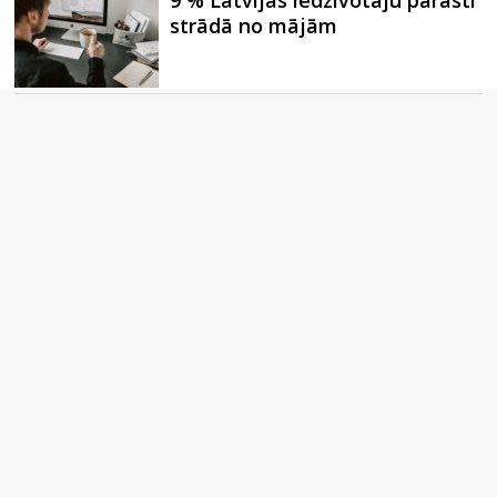
9 % Latvijas iedzīvotāju parasti
strādā no mājām