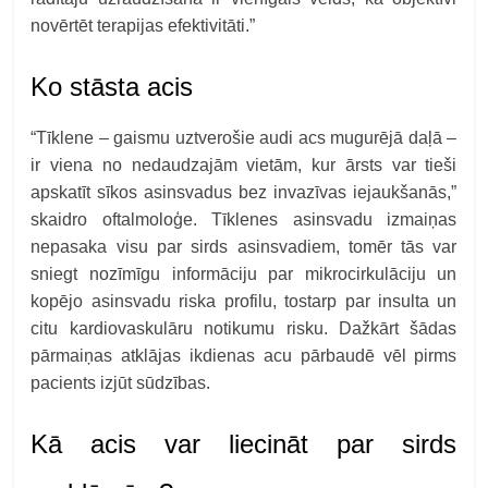
novērtēt terapijas efektivitāti.”
Ko stāsta acis
“
Tīklene – gaismu uztverošie audi acs mugurējā daļā –
ir viena no nedaudzajām vietām, kur ārsts var tieši
apskatīt sīkos asinsvadus bez invazīvas iejaukšanās,”
skaidro oftalmoloģe. Tīklenes asinsvadu izmaiņas
nepasaka visu par sirds asinsvadiem, tomēr tās var
sniegt nozīmīgu informāciju par mikrocirkulāciju un
kopējo asinsvadu riska profilu, tostarp par insulta un
citu kardiovaskulāru notikumu risku. Dažkārt šādas
pārmaiņas atklājas ikdienas acu pārbaudē vēl pirms
pacients izjūt sūdzības.
Kā acis var liecināt par sirds