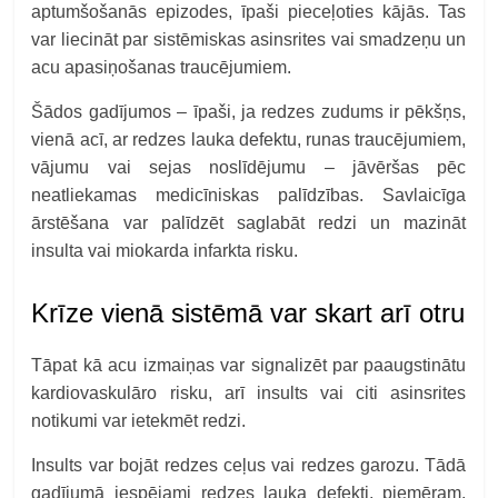
aptumšošanās epizodes, īpaši pieceļoties kājās. Tas
var liecināt par sistēmiskas asinsrites vai smadzeņu un
acu apasiņošanas traucējumiem.
Šādos gadījumos – īpaši, ja redzes zudums ir pēkšņs,
vienā acī, ar redzes lauka defektu, runas traucējumiem,
vājumu vai sejas noslīdējumu – jāvēršas pēc
neatliekamas medicīniskas palīdzības. Savlaicīga
ārstēšana var palīdzēt saglabāt redzi un mazināt
insulta vai miokarda infarkta risku.
Krīze vienā sistēmā var skart arī otru
Tāpat kā acu izmaiņas var signalizēt par paaugstinātu
kardiovaskulāro risku, arī insults vai citi asinsrites
notikumi var ietekmēt redzi.
Insults var bojāt redzes ceļus vai redzes garozu. Tādā
gadījumā iespējami redzes lauka defekti, piemēram,