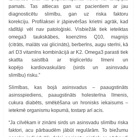
pamats. Tas attiecas gan uz pacientiem ar jau
diagnosticētu slimību, gan uz riska faktoru
korekciju. Profilaksei ir jāpievēršas krietni agrāk, kad
rādītāji vēl nav patoloģiski. Visbiežāk tiek ieteiktas
omega3 taukskābes, koenzīms Q10, magnijs
(citrāts, malāts vai glicināts), berberīns, augu sterīni, kā
arī D3 vitamīns kombinācijā ar K2. Omega3 parasti tiek
skatīta saistībā ar triglicerīdu līmeni un
kopējo kardiovaskulāro (sirds un asinsvadu
slimību) risku.”
Slimības, kas bojā asinsvadus – paaugstināts
asinsspiediens, paaugstināts holesterīna līmenis,
cukura diabēts, smēķēšana un hronisks iekaisums –
ietekmē organismu kopumā, tostarp arī acis.
“
Ja cilvēkam ir zināmi sirds un asinsvadu slimību riska
faktori, acu pārbaudēm jābūt regulārām. To biežumu