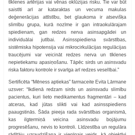
tīklenes artērijas vai vēnas oklūzijas risku. Tie var būt
saistīti arī ar kataraktas un vecuma makulas
deģenerācijas attīstību, bet glaukoma ir atsevišķa
slimību grupa, kurā nozīme ir gan intraokulārajam
spiedienam, gan redzes nerva asinsapgādei un
individuālai jutībai. Asinsspiediena svārstības,
sistēmiska hipotensija vai mikrocirkulācijas regulācijas
traucējumi var veicināt redzes nerva un tīklenes
nepietiekamu apasiņošanu. Tāpēc sirds un asinsvadu
riska faktoru kontrole ir svarīga arī redzes veselībai.”
Sertificēta “Mēness aptiekas” farmaceite Evita Lārmane
uzsver: “
Ikdienā redzam sirds un asinsvadu slimību
pacientus, kuri lieto medikamentus fragmentāri – kad
atceras, kad jūtas slikti vai kad asinsspiediens
paaugstinās. Šāda pieeja rada svārstības organismā,
kas ilgtermiņā veicina asinsvadu bojājumu
progresēšanu, nevis to kontroli. Līdzestība un regulāra
rādītāju uzraudzīšana ir vienīgais veids, kā objektīvi