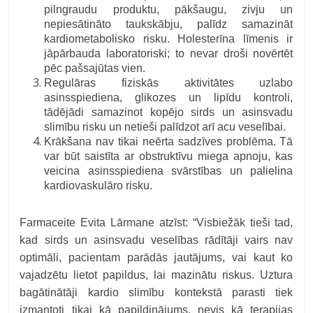
pilngraudu produktu, pākšaugu, zivju un
nepiesātināto taukskābju, palīdz samazināt
kardiometabolisko risku. Holesterīna līmenis ir
jāpārbauda laboratoriski; to nevar droši novērtēt
pēc pašsajūtas vien.
Regulāras fiziskās aktivitātes uzlabo
asinsspiediena, glikozes un lipīdu kontroli,
tādējādi samazinot kopējo sirds un asinsvadu
slimību risku un netieši palīdzot arī acu veselībai.
Krākšana nav tikai neērta sadzīves problēma. Tā
var būt saistīta ar obstruktīvu miega apnoju, kas
veicina asinsspiediena svārstības un palielina
kardiovaskulāro risku.
Farmaceite Evita Lārmane atzīst: “Visbiežāk tieši tad,
kad sirds un asinsvadu veselības rādītāji vairs nav
optimāli, pacientam parādās jautājums, vai kaut ko
vajadzētu lietot papildus, lai mazinātu riskus. Uztura
bagātinātāji kardio slimību kontekstā parasti tiek
izmantoti tikai kā papildinājums, nevis kā terapijas