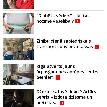
“Diabēta vēders” – ko tas
nozīmē veselībai?
2
Zinību dienā sabiedriskais
transports būs bez maksas
2
Rīgā atvērts jauns
ārpusģimenes aprūpes centrs
bērniem
1
Džeza skatuvē debitē Artūrs
Sebris – izdota dziesma un
pieteikts…
1