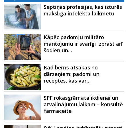
Septiņas profesijas, kas izturēs
mākslīgā intelekta laikmetu
Kāpēc padomju militāro
mantojumu ir svarīgi izprast arī
šodien un…
Kad bērns atsakās no
dārzeņiem: padomi un
receptes, kas var…
SPF rokasgrāmata ikdienai un
atvaļinājumu laikam – konsultē
farmaceite