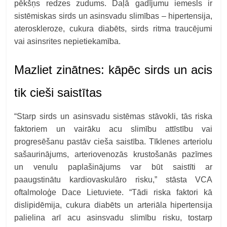
pēkšņs redzes zudums. Daļā gadījumu iemesls ir
sistēmiskas sirds un asinsvadu slimības – hipertensija,
ateroskleroze, cukura diabēts, sirds ritma traucējumi
vai asinsrites nepietiekamība.
Mazliet zinātnes: kāpēc sirds un acis
tik cieši saistītas
“
Starp sirds un asinsvadu sistēmas stāvokli, tās riska
faktoriem un vairāku acu slimību attīstību vai
progresēšanu pastāv cieša saistība. Tīklenes arteriolu
sašaurinājums, arteriovenozās krustošanās pazīmes
un venulu paplašinājums var būt saistīti ar
paaugstinātu kardiovaskulāro risku,” stāsta VCA
oftalmoloģe Dace Lietuviete. “Tādi riska faktori kā
dislipidēmija, cukura diabēts un arteriāla hipertensija
palielina arī acu asinsvadu slimību risku, tostarp