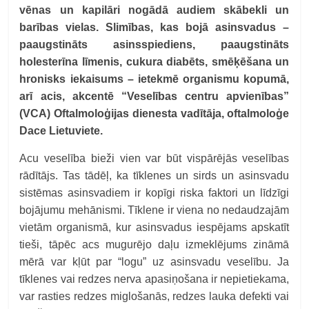
vēnas un kapilāri nogādā audiem skābekli un
barības vielas. Slimības, kas bojā asinsvadus –
paaugstināts asinsspiediens, paaugstināts
holesterīna līmenis, cukura diabēts, smēķēšana un
hronisks iekaisums – ietekmē organismu kopumā,
arī acis, akcentē “Veselības centru apvienības”
(VCA) Oftalmoloģijas dienesta vadītāja, oftalmoloģe
Dace Lietuviete.
Acu veselība bieži vien var būt vispārējās veselības
rādītājs. Tas tādēļ, ka tīklenes un sirds un asinsvadu
sistēmas asinsvadiem ir kopīgi riska faktori un līdzīgi
bojājumu mehānismi. Tīklene ir viena no nedaudzajām
vietām organismā, kur asinsvadus iespējams apskatīt
tieši, tāpēc acs mugurējo daļu izmeklējums zināmā
mērā var kļūt par “logu” uz asinsvadu veselību. Ja
tīklenes vai redzes nerva apasiņošana ir nepietiekama,
var rasties redzes miglošanās, redzes lauka defekti vai