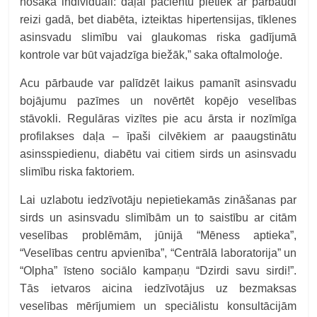
nosaka individuāli: daļai pacientu pietiek ar pārbaudi
reizi gadā, bet diabēta, izteiktas hipertensijas, tīklenes
asinsvadu slimību vai glaukomas riska gadījumā
kontrole var būt vajadzīga biežāk,” saka oftalmoloģe.
Acu pārbaude var palīdzēt laikus pamanīt asinsvadu
bojājumu pazīmes un novērtēt kopējo veselības
stāvokli. Regulāras vizītes pie acu ārsta ir nozīmīga
profilakses daļa – īpaši cilvēkiem ar paaugstinātu
asinsspiedienu, diabētu vai citiem sirds un asinsvadu
slimību riska faktoriem.
Lai uzlabotu iedzīvotāju nepietiekamās zināšanas par
sirds un asinsvadu slimībām un to saistību ar citām
veselības problēmām, jūnijā “Mēness aptieka”,
“Veselības centru apvienība”, “Centrālā laboratorija” un
“Olpha” īsteno sociālo kampaņu “Dzirdi savu sirdi!”.
Tās ietvaros aicina iedzīvotājus uz bezmaksas
veselības mērījumiem un speciālistu konsultācijām