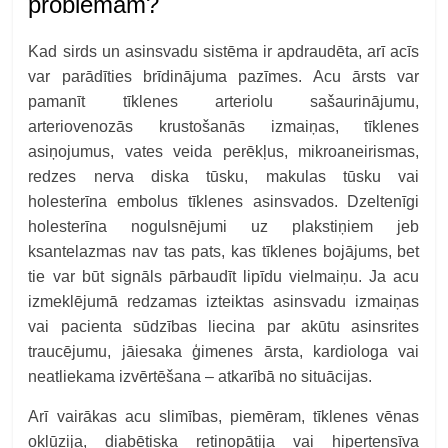
problēmām?
Kad sirds un asinsvadu sistēma ir apdraudēta, arī acīs
var parādīties brīdinājuma pazīmes. Acu ārsts var
pamanīt tīklenes arteriolu sašaurinājumu,
arteriovenozās krustošanās izmaiņas, tīklenes
asiņojumus, vates veida perēkļus, mikroaneirismas,
redzes nerva diska tūsku, makulas tūsku vai
holesterīna embolus tīklenes asinsvados. Dzeltenīgi
holesterīna nogulsnējumi uz plakstiņiem jeb
ksantelazmas nav tas pats, kas tīklenes bojājums, bet
tie var būt signāls pārbaudīt lipīdu vielmaiņu. Ja acu
izmeklējumā redzamas izteiktas asinsvadu izmaiņas
vai pacienta sūdzības liecina par akūtu asinsrites
traucējumu, jāiesaka ģimenes ārsta, kardiologa vai
neatliekama izvērtēšana – atkarībā no situācijas.
Arī vairākas acu slimības, piemēram, tīklenes vēnas
oklūzija, diabētiska retinopātija vai hipertensīva