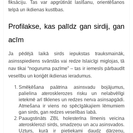
fiksāciju. Tas var apgrūtināt lasīšanu, orientēšanos
telpā un ikdienas kustības.
Profilakse, kas palīdz gan sirdij, gan
acīm
Ja pēdējā laikā sirds iepukstas trauksmaināk,
asinsspiediens svārstās vai redze īslaicīgi miglojas, tā
nav tikai “noguruma pazīme”
–
tas ir iemesls pārbaudīt
veselību un koriģēt ikdienas ieradumus.
Smēķēšana paātrina asinsvadu bojājumus,
palielina aterosklerozes risku un nelabvēlīgi
ietekmē arī tīklenes un redzes nerva asinsapgādi.
Atmešana ir viens no spēcīgākajiem lēmumiem
gan sirds, gan redzes veselības labā.
Paaugstināts ZBL holesterīna līmenis veicina
aterosklerozi sirds, smadzeņu un acu asinsvados.
Uzturs, kurā ir pietiekami daudz dārzeņu,