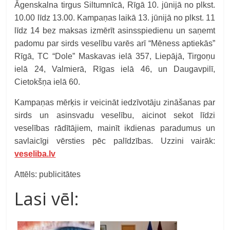
Āgenskalna tirgus Siltumnīcā, Rīgā 10. jūnijā no plkst.
10.00 līdz 13.00. Kampaņas laikā 13. jūnijā no plkst. 11
līdz 14 bez maksas izmērīt asinsspiedienu un saņemt
padomu par sirds veselību varēs arī “Mēness aptiekās”
Rīgā, TC “Dole” Maskavas ielā 357, Liepājā, Tirgoņu
ielā 24, Valmierā, Rīgas ielā 46, un Daugavpilī,
Cietokšņa ielā 60.
Kampaņas mērķis ir veicināt iedzīvotāju zināšanas par
sirds un asinsvadu veselību, aicinot sekot līdzi
veselības rādītājiem, mainīt ikdienas paradumus un
savlaicīgi vērsties pēc palīdzības. Uzzini vairāk:
veseliba.lv
Attēls: publicitātes
Lasi vēl: