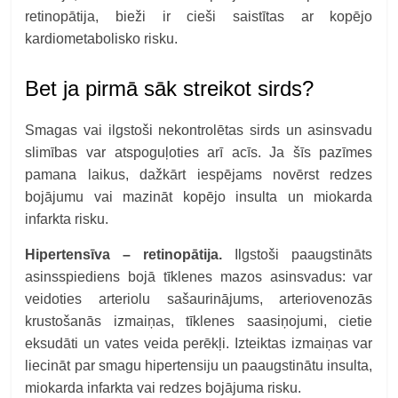
retinopātija, bieži ir cieši saistītas ar kopējo
kardiometabolisko risku.
Bet ja
pirmā sāk streikot sirds?
Smagas vai ilgstoši nekontrolētas sirds un asinsvadu
slimības var atspoguļoties arī acīs. Ja šīs pazīmes
pamana laikus, dažkārt iespējams novērst redzes
bojājumu vai mazināt kopējo insulta un miokarda
infarkta risku.
Hipertensīva – retinopātija.
Ilgstoši paaugstināts
asinsspiediens bojā tīklenes mazos asinsvadus: var
veidoties arteriolu sašaurinājums, arteriovenozās
krustošanās izmaiņas, tīklenes saasiņojumi, cietie
eksudāti un vates veida perēkļi. Izteiktas izmaiņas var
liecināt par smagu hipertensiju un paaugstinātu insulta,
miokarda infarkta vai redzes bojājuma risku.