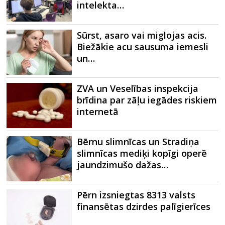
intelekta…
Sūrst, asaro vai miglojas acis.
Biežākie acu sausuma iemesli
un…
ZVA un Veselības inspekcija
brīdina par zāļu iegādes riskiem
internetā
Bērnu slimnīcas un Stradiņa
slimnīcas mediķi kopīgi operē
jaundzimušo dažas…
Pērn izsniegtas 8313 valsts
finansētas dzirdes palīgierīces