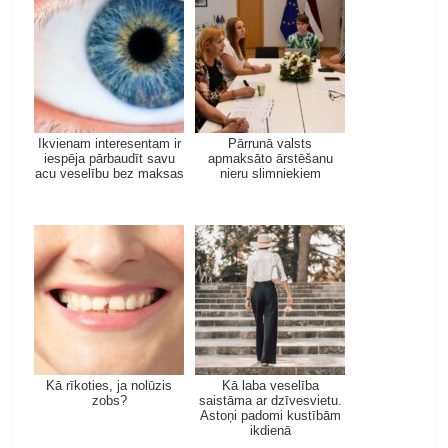
Ikvienam interesentam ir
Pārrunā valsts
iespēja pārbaudīt savu
apmaksāto ārstēšanu
acu veselību bez maksas
nieru slimniekiem
Kā rīkoties, ja nolūzis
Kā laba veselība
zobs?
saistāma ar dzīvesvietu.
Astoņi padomi kustībām
ikdienā