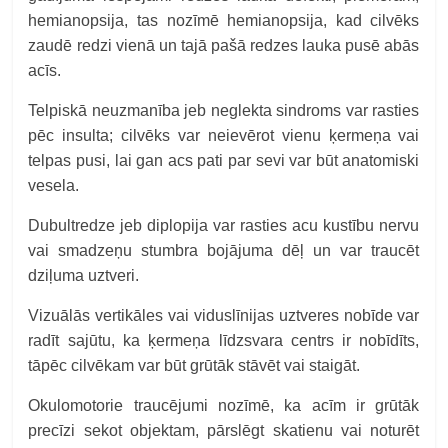
hemianopsija, tas nozīmē hemianopsija, kad cilvēks
zaudē redzi vienā un tajā pašā redzes lauka pusē abās
acīs.
Telpiskā neuzmanība jeb neglekta sindroms var rasties
pēc insulta; cilvēks var neievērot vienu ķermeņa vai
telpas pusi, lai gan acs pati par sevi var būt anatomiski
vesela.
Dubultredze jeb diplopija var rasties acu kustību nervu
vai smadzeņu stumbra bojājuma dēļ un var traucēt
dziļuma uztveri.
Vizuālās vertikāles vai viduslīnijas uztveres nobīde var
radīt sajūtu, ka ķermeņa līdzsvara centrs ir nobīdīts,
tāpēc cilvēkam var būt grūtāk stāvēt vai staigāt.
Okulomotorie traucējumi nozīmē, ka acīm ir grūtāk
precīzi sekot objektam, pārslēgt skatienu vai noturēt