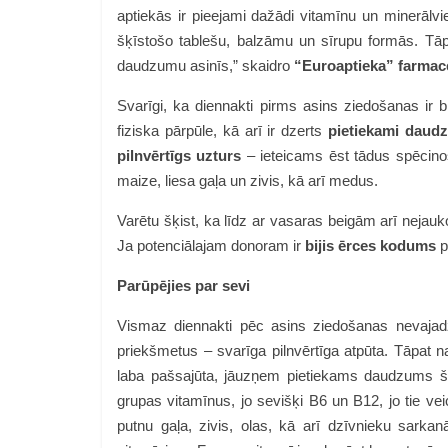
aptiekās ir pieejami dažādi vitamīnu un minerālvi
šķīstošo tablešu, balzāmu un sīrupu formās. Tāpat
daudzumu asinīs,” skaidro
“Euroaptieka” farmac
Svarīgi, ka diennakti pirms asins ziedošanas ir bij
fiziska pārpūle, kā arī ir dzerts
pietiekami daud
pilnvērtīgs uzturs
– ieteicams ēst tādus spēcinoš
maize, liesa gaļa un zivis, kā arī medus.
Varētu šķist, ka līdz ar vasaras beigām arī nejauko
Ja potenciālajam donoram ir
bijis ērces kodums
p
Parūpējies par sevi
Vismaz diennakti pēc asins ziedošanas nevajadz
priekšmetus – svarīga pilnvērtīga atpūta. Tāpat n
laba pašsajūta, jāuzņem pietiekams daudzums šķid
grupas vitamīnus, jo sevišķi B6 un B12, jo tie v
putnu gaļa, zivis, olas, kā arī dzīvnieku sarkanā