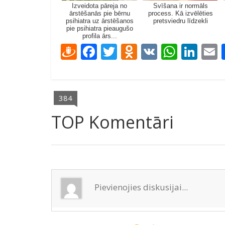
Izveidota pāreja no
Svīšana ir normāls
ārstēšanās pie bērnu
process. Kā izvēlēties
psihiatra uz ārstēšanos
pretsviedru līdzekli
pie psihiatra pieaugušo
profila ārs...
D
F
T
O
V
W
Li
ra
ac
w
d
K
h
n
u
e
itt
n
at
k
a
gi
b
er
o
s
e
l
384
e
o
kl
A
dI
TOP Komentāri
m
o
as
p
n
k
s
p
ni
ki