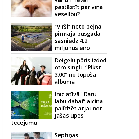
pastāstīt par viņa
veselību?
“Virši” neto peļņa
pirmajā pusgadā
sasniedz 4,2
miljonus eiro
Deigeļu pāris izdod
otro singlu “Plkst.
3.00” no topošā
albuma
Iniciatīvā “Daru
labu dabai” aicina
palīdzēt atjaunot
Jašas upes
tecējumu
Septiņas