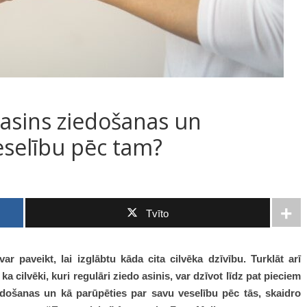
 asins ziedošanas un
eselību pēc tam?
Tvīto
ar paveikt, lai izglābtu kāda cita cilvēka dzīvību. Turklāt arī
ka cilvēki, kuri regulāri ziedo asinis, var dzīvot līdz pat pieciem
edošanas un kā parūpēties par savu veselību pēc tās, skaidro