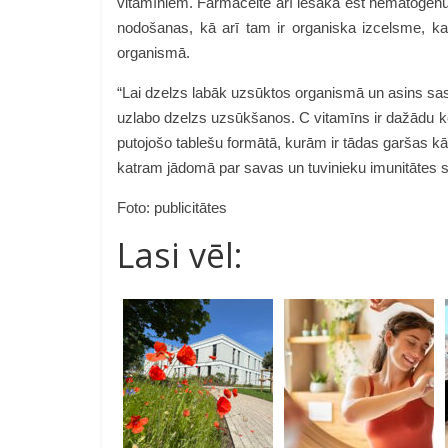
vitamīniem. Farmaceite arī iesaka ēst hematogēnu
nodošanas, kā arī tam ir organiska izcelsme, ka
organismā.
“Lai dzelzs labāk uzsūktos organismā un asins sas
uzlabo dzelzs uzsūkšanos. C vitamīns ir dažādu k
putojošo tablešu formātā, kurām ir tādas garšas kā
katram jādomā par savas un tuvinieku imunitātes s
Foto: publicitātes
Lasi vēl: