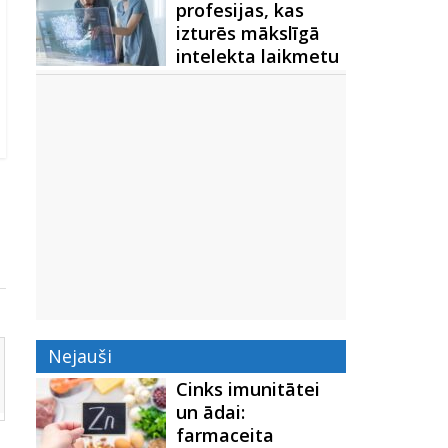
profesijas, kas
izturēs mākslīgā
intelekta laikmetu
Nejauši
Cinks imunitātei
un ādai:
farmaceita