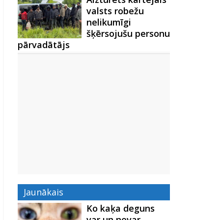
valsts robežu
nelikumīgi
šķērsojušu personu
pārvadātājs
Jaunākais
Ko kaķa deguns
var un nevar