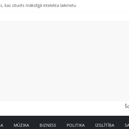
s, kas izturēs mākslīgā intelekta laikmetu
r un nevar pastāstīt par viņa veselību?
a pirmajā pusgadā sasniedz 4,2 miljonus eiro
d otro singlu “Plkst. 3.00” no topošā albuma
abu dabai” aicina palīdzēt atjaunot Jašas upes tecējumu
Š
BA
MŪZIKA
BIZNESS
POLITIKA
IZGLĪTĪBA
S