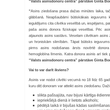
“Valsts asinsdonoru centra” pārstāve Ginta B
“
Asins ziedošana prasa dažas minūtes laika, taču
glābšanā. Neapšaubāmi būtiskākais ieguvums katr
ieguldījums cita cilvēka veselībā un, iespējams, p
paša asins donora fiziskajai veselībai. Pēc a
atjaunots asins sastāvs. Veselam cilvēkam asins z
un hroniskām slimībām. Tāpat būtisks ieguvums ir
pirms asins nodošanas ārsts novērtē donora v
hemoglobīna līmenis. Katra donora asinis arī tiek 
“Valsts asinsdonoru centra” pārstāve Ginta B
Vai to var darīt ikviens?
Asinis var nodot cilvēki vecumā no 18 līdz 65 gadi
kuru dēļ donoram var atteikt asins ziedošanu. Daži 
slikta pašsajūta, nav bijusi kārtīga ēdienre
iepriekšējā dienā ir lietots alkohols;
pēdējā laikā ir bijušas kādas saslimšan