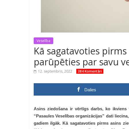
Veselība
Kā sagatavoties pirms
parūpēties par savu v
12. septembris, 2022
384 Komentāri
Dalies
Asins ziedošana ir vērtīgs darbs, ko ikviens v
“Pasaules Veselības organizācijas” dati liecina, 
gadiem ilgāk
. Kā sagatavoties pirms asins zi