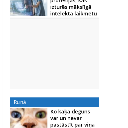
profesijas, kas
izturēs mākslīgā
intelekta laikmetu
Runā
Ko kaķa deguns
var un nevar
pastāstīt par viņa