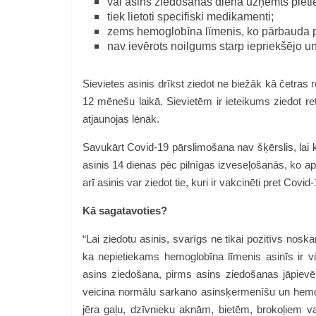
vai asins ziedošanas dienā uzņemts pietie
tiek lietoti specifiski medikamenti;
zems hemoglobīna līmenis, ko pārbauda 
nav ievērots noilgums starp iepriekšējo 
Sievietes asinis drīkst ziedot ne biežāk kā četras 
12 mēnešu laikā. Sievietēm ir ieteikums ziedot re
atjaunojas lēnāk.
Savukārt Covid-19 pārslimošana nav šķērslis, lai 
asinis 14 dienas pēc pilnīgas izveseļošanās, ko ap
arī asinis var ziedot tie, kuri ir vakcinēti pret Cov
Kā sagatavoties?
“Lai ziedotu asinis, svarīgs ne tikai pozitīvs nos
ka nepietiekams hemoglobīna līmenis asinīs ir vi
asins ziedošana, pirms asins ziedošanas jāpie
veicina normālu sarkano asinsķermenīšu un hemogl
jēra gaļu, dzīvnieku aknām, bietēm, brokoļiem va