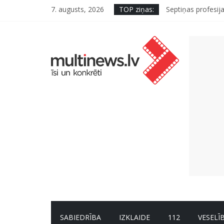
7. augusts, 2026
TOP ziņas:
Septiņas profesija
Ko kaķa deguns va
“Virši” neto peļņ
Deigeļu pāris izdo
Iniciatīvā “Daru l
SABIEDRĪBA
IZKLAIDE
112
VESELĪ