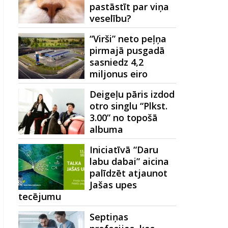
pastāstīt par viņa
veselību?
“Virši” neto peļņa
pirmajā pusgadā
sasniedz 4,2
miljonus eiro
Deigeļu pāris izdod
otro singlu “Plkst.
3.00” no topošā
albuma
Iniciatīvā “Daru
labu dabai” aicina
palīdzēt atjaunot
Jašas upes
tecējumu
Septiņas