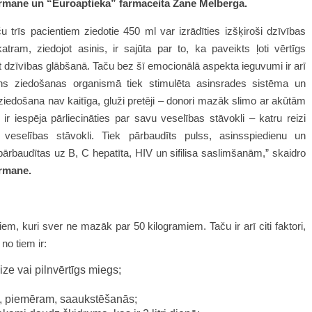
ormane un “Euroaptieka” farmaceita Zane Melberga.
 trīs pacientiem ziedotie 450 ml var izrādīties izšķiroši dzīvības
am, ziedojot asinis, ir sajūta par to, ka paveikts ļoti vērtīgs
at dzīvības glābšanā. Taču bez šī emocionālā aspekta ieguvumi ir arī
sins ziedošanas organismā tiek stimulēta asinsrades sistēma un
iedošana nav kaitīga, gluži pretēji – donori mazāk slimo ar akūtām
 iespēja pārliecināties par savu veselības stāvokli – katru reizi
eselības stāvokli. Tiek pārbaudīts pulss, asinsspiedienu un
pārbaudītas uz B, C hepatīta, HIV un sifilisa saslimšanām,” skaidro
ormane.
em, kuri sver ne mazāk par 50 kilogramiem. Taču ir arī citi faktori,
no tiem ir:
ize vai pilnvērtīgs miegs;
as, piemēram, saaukstēšanās;