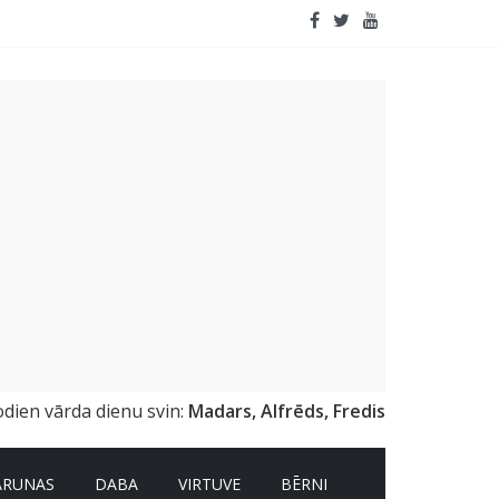
odien vārda dienu svin:
Madars, Alfrēds, Fredis
ARUNAS
DABA
VIRTUVE
BĒRNI