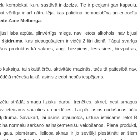
elu kompleksi, kuru sastāvā ir dzelzs. Tie ir pieejami gan kapsulu,
 vērtīga ir arī nātru tēja, kas palielina hemoglobīna un eritrocītu
eite Zane Melberga
.
usi laba atpūta, pilnvērtīgs miegs, nav lietots alkohols, nav bijusi
z šķidruma
, kas pieaugušajiem ir vidēji 2 litri dienā. Tāpat svarīgs
us produktus kā saknes, augļi, biezpiens, liess siers, biezputras,
 kukaiņu, tai skaitā ērču, aktivitāte mazinās, taču tā patiesībā nav.
ēdējā mēneša laikā, asinis ziedot nebūs iespējams.
ētu strādāt smagu fizisku darbu, trenēties, skriet, nest smagus
av ieteicams sauļoties un peldēties. Lai pēc asins nodošanas būtu
ruma. Savukārt, lai asinis atjaunotos, uzturā ieteicams lietot B
eicina normālu sarkano asinsķermenīšu veidošanos. Piena produkti,
 gaļa, piemēram, liellopa aknas ir jo sevišķi piesātināti ar šiem