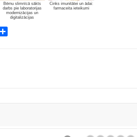
Bērnu slimnīcā sākts
Cinks imunitātei un ādai:
darbs pie laboratorijas
farmaceita ieteikumi
modernizācijas un
digitalizācijas
E
S
m
h
i
ar
e