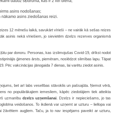
kami daudz šķidruma, kas ir 2 litri dienā;
pirms asins nodošanas;
un nākamo asins ziedošanas reizi.
reizes 12 mēnešu laikā, savukārt vīrieši – ne vairāk kā sešas reizes
tāk asinis nekā vīriešiem, jo sievietēm dzelzs rezerves organismā
kļūtu par donoru. Personas, kas izslimojušas Covid-19, drīkst nodot
stiprinājis ģimenes ārsts, piemēram, noslēdzot slimības lapu. Tāpat
id-19. Pēc vakcinācijas jānogaida 7 dienas, lai varētu ziedot asinis.
kaņojums, bet arī labs veselības stāvoklis un pašsajūta. Ņemot vērā,
ens no populārākajiem iemesliem, kāpēc ziedotājiem tiek atteikta
vērš uzmanību
dzelzs uzņemšanai
. Dzelzs ir nepieciešams, jo tas
obīna veidošanos. To ikdienā var uzņemt ar uzturu – liellopa vai
i žāvētiem augļiem. Taču, ja to nav iespējams paveikt ar uzturu,