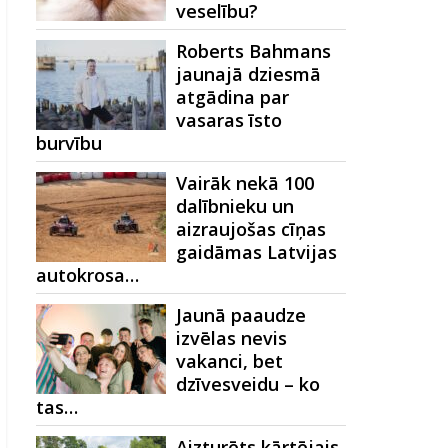
veselību?
Roberts Bahmans
jaunajā dziesmā
atgādina par
vasaras īsto
burvību
Vairāk nekā 100
dalībnieku un
aizraujošas cīņas
gaidāmas Latvijas
autokrosa…
Jaunā paaudze
izvēlas nevis
vakanci, bet
dzīvesveidu – ko
tas…
Aizturēts kārtējais