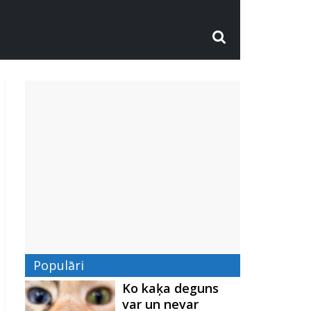
Populāri
Ko kaķa deguns
var un nevar