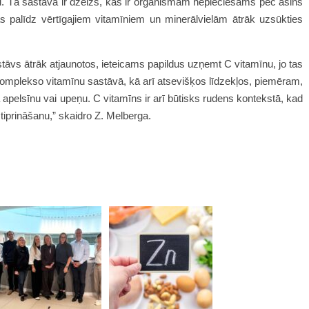
. Tā sastāvā ir dzelzs, kas ir organismam nepieciešams pēc asins
s palīdz vērtīgajiem vitamīniem un minerālvielām ātrāk uzsūkties
tāvs ātrāk atjaunotos, ieteicams papildus uzņemt C vitamīnu, jo tas
omplekso vitamīnu sastāvā, kā arī atsevišķos līdzekļos, piemēram,
 apelsīnu vai upeņu. C vitamīns ir arī būtisks rudens kontekstā, kad
tiprināšanu,” skaidro
Z. Melberga
.