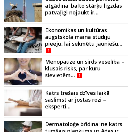
atgādina: balto stārķu ligzdas
patvaļīgi nojaukt ir…
Ekonomikas un kultūras
augstskola maina studiju
pieeju, lai sekmētu jauniešu…
1
Menopauze un sirds veselība –
klusais risks, par kuru
sievietēm…
1
Katrs trešais dzīves laikā
saslimst ar jostas rozi –
eksperti…
Dermatoloģe brīdina: ne katrs
tumšais plankums uz ādas ir