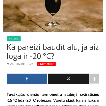
Virtuve
Kā pareizi baudīt alu, ja aiz
loga ir -20 °C?
28. janvāris, 2026
3 Komentāri
Tuvākajās dienās termometra stabiņš svārstīsies
-15 °C līdz -20 °C robežās. Varētu šķist, ka šis laiks ir