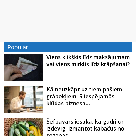
Populāri
Viens klikšķis līdz maksājumam
vai viens mirklis līdz krāpšanai?
Kā neuzkāpt uz tiem pašiem
grābekļiem: 5 iespējamās
kļūdas biznesa…
Šefpavārs iesaka, kā gudri un
izdevīgi izmantot kabačus no
sezonas…