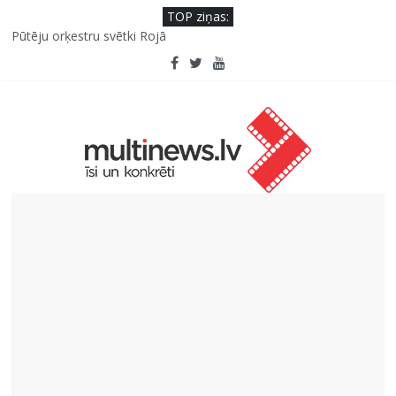
TOP ziņas:
Pūtēju orķestru svētki Rojā
Viens klikšķis līdz maksājumam vai viens mirklis līdz krāpšanai?
Kā neuzkāpt uz tiem pašiem grābekļiem: 5 iespējamās kļūdas
biznesa izaugsmē
Šefpavārs iesaka, kā gudri un izdevīgi izmantot kabačus no
sezonas sākuma līdz pat ziemai
5 svarīgi soļi, lai bērns skolā atgrieztos vesels un gatavs
mācībām