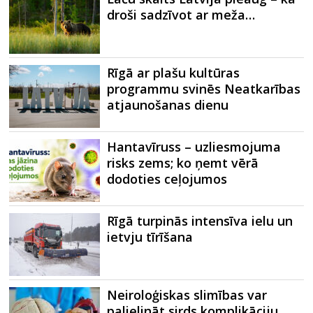
droši sadzīvot ar meža…
Rīgā ar plašu kultūras
programmu svinēs Neatkarības
atjaunošanas dienu
Hantavīruss – uzliesmojuma
risks zems; ko ņemt vērā
dodoties ceļojumos
Rīgā turpinās intensīva ielu un
ietvju tīrīšana
Neiroloģiskas slimības var
palielināt sirds komplikāciju