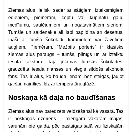
Ziemas alus lieliski sader ar sātīgiem, izteiksmīgiem
ēdieniem, piemēram, ceptu vai kūpinātu gaļu,
medījumu, sautējumiem un nogatavinātiem sieriem.
Tumšie un saldenākie ali labi papildina arī desertus,
īpaši ar tumšo šokolādi, karamelēm vai žāvētiem
augļiem. Piemēram, “Mežpils porteris” ir klasisks
ziemas alus paraugs – tumšs, pilnīgs un ar izteiktu
iesala raksturu. Tajā jūtamas tumšās šokolādes,
grauzdēta iesala nianses un viegls sildošs alkohola
fons. Tas ir alus, ko bauda lēnām, bez steigas, ļaujot
garšai mainīties līdz ar temperatūru glāzē.
Noskaņa kā daļa no baudīšanas
Ziemas alus nav paredzēts veldzēšanai kā vasarā. Tas
ir noskaņas dzēriens – mierīgam vakaram mājās,
sarunām pie galda, pēc pastaigas salā vai fiziskajām