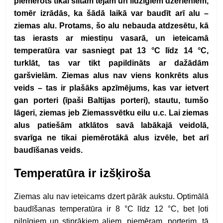
piemērots tikai siltām tējām un līdzīgiem dzērieniem,
tomēr izrādās, ka šādā laikā var baudīt arī alu –
ziemas alu. Protams, šo alu nebauda atdzesētu, kā
tas ierasts ar miestiņu vasarā, un ieteicamā
temperatūra var sasniegt pat 13 °C līdz 14 °C,
turklāt, tas var tikt papildināts ar dažādām
garšvielām. Ziemas alus nav viens konkrēts alus
veids – tas ir plašāks apzīmējums, kas var ietvert
gan porteri (īpaši Baltijas porteri), stautu, tumšo
lāgeri, ziemas jeb Ziemassvētku eilu u.c. Lai ziemas
alus patiešām atklātos savā labākajā veidolā,
svarīga ne tikai piemērotākā alus izvēle, bet arī
baudīšanas veids.
Temperatūra ir izšķiroša
Ziemas alu nav ieteicams dzert pārāk aukstu. Optimālā
baudīšanas temperatūra ir 8 °C līdz 12 °C, bet ļoti
pilnīgiem un stiprākiem aliem, piemēram, porterim, tā