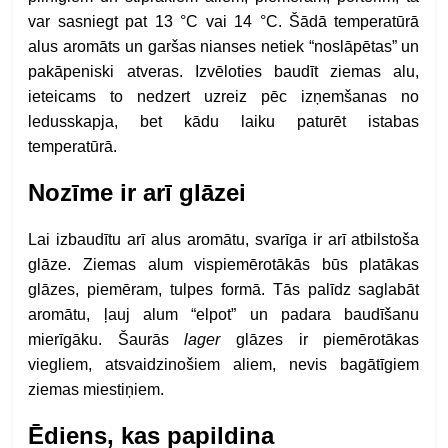
var sasniegt pat 13 °C vai 14 °C. Šādā temperatūrā
alus aromāts un garšas nianses netiek “noslāpētas” un
pakāpeniski atveras. Izvēloties baudīt ziemas alu,
ieteicams to nedzert uzreiz pēc izņemšanas no
ledusskapja, bet kādu laiku paturēt istabas
temperatūrā.
Nozīme ir arī glāzei
Lai izbaudītu arī alus aromātu, svarīga ir arī atbilstoša
glāze. Ziemas alum vispiemērotākās būs platākas
glāzes, piemēram, tulpes formā. Tās palīdz saglabāt
aromātu, ļauj alum “elpot” un padara baudīšanu
mierīgāku. Šaurās
lager
glāzes ir piemērotākas
viegliem, atsvaidzinošiem aliem, nevis bagātīgiem
ziemas miestiņiem.
Ēdiens, kas papildina