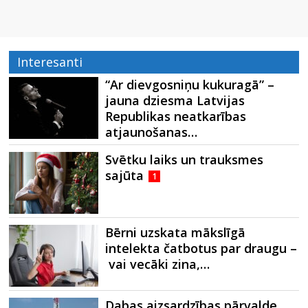
Interesanti
“Ar dievgosniņu kukuragā” –
jauna dziesma Latvijas
Republikas neatkarības
atjaunošanas…
Svētku laiks un trauksmes
sajūta
1
Bērni uzskata mākslīgā
intelekta čatbotus par draugu –
vai vecāki zina,…
Dabas aizsardzības pārvalde