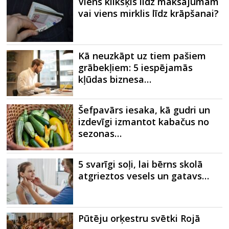
Viens klikšķis līdz maksājumam
vai viens mirklis līdz krāpšanai?
Kā neuzkāpt uz tiem pašiem
grābekļiem: 5 iespējamās
kļūdas biznesa…
Šefpavārs iesaka, kā gudri un
izdevīgi izmantot kabačus no
sezonas…
5 svarīgi soļi, lai bērns skolā
atgrieztos vesels un gatavs…
Pūtēju orķestru svētki Rojā