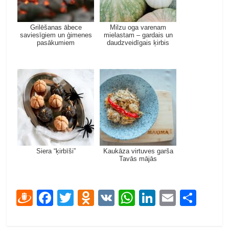
Grilēšanas ābece
Milzu oga varenam
saviesīgiem un ģimenes
mielastam – gardais un
pasākumiem
daudzveidīgais ķirbis
Siera “ķirbīši”
Kaukāza virtuves garša
Tavās mājās
D
F
T
O
V
W
Li
E
S
ra
ac
w
d
K
h
n
m
h