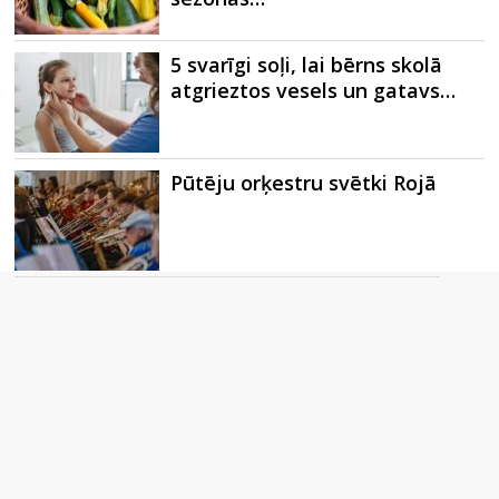
5 svarīgi soļi, lai bērns skolā
atgrieztos vesels un gatavs…
Pūtēju orķestru svētki Rojā