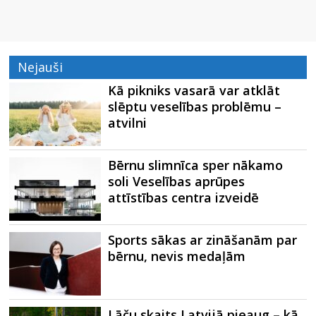
Nejauši
Kā pikniks vasarā var atklāt
slēptu veselības problēmu –
atvilni
Bērnu slimnīca sper nākamo
soli Veselības aprūpes
attīstības centra izveidē
Sports sākas ar zināšanām par
bērnu, nevis medaļām
Lāču skaits Latvijā pieaug – kā