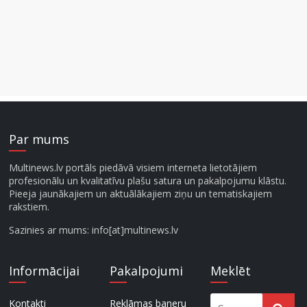
Par mums
Multinews.lv portāls piedāvā visiem interneta lietotājiem
profesionālu un kvalitatīvu plašu satura un pakalpojumu klāstu.
Pieeja jaunākajiem un aktuālākajiem ziņu un tematiskajiem
rakstiem.
Sazinies ar mums: info[at]multinews.lv
Informācijai
Pakalpojumi
Meklēt
Kontakti
Reklāmas baneru