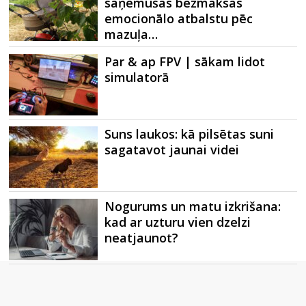
saņēmušas bezmaksas
emocionālo atbalstu pēc
mazuļa…
Par & ap FPV | sākam lidot
simulatorā
Suns laukos: kā pilsētas suni
sagatavot jaunai videi
Nogurums un matu izkrišana:
kad ar uzturu vien dzelzi
neatjaunot?