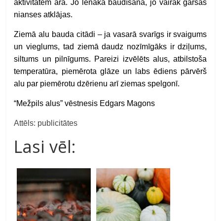
aktivitātēm ārā. Jo lēnāka baudīšana, jo vairāk garšas
nianses atklājas.
Ziemā alu bauda citādi – ja vasarā svarīgs ir svaigums
un vieglums, tad ziemā daudz nozīmīgāks ir dziļums,
siltums un pilnīgums. Pareizi izvēlēts alus, atbilstoša
temperatūra, piemērota glāze un labs ēdiens pārvērš
alu par piemērotu dzērienu arī ziemas spelgonī.
“Mežpils alus” vēstnesis Edgars Magons
Attēls: publicitātes
Lasi vēl: