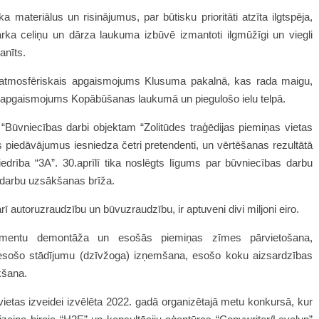
 materiālus un risinājumus, par būtisku prioritāti atzīta ilgtspēja,
arka celiņu un dārza laukuma izbūvē izmantoti ilgmūžīgi un viegli
nīts. ​
 atmosfēriskais apgaismojums Klusuma pakalnā, kas rada maigu,
is apgaismojums Kopābūšanas laukumā un piegulošo ielu telpā.​
“Būvniecības darbi objektam “Zolitūdes traģēdijas piemiņas vietas
s piedāvājumus iesniedza četri pretendenti, un vērtēšanas rezultātā
iedrība “3A”. 30.aprīlī tika noslēgts līgums par būvniecības darbu
 darbu uzsākšanas brīža.
ī autoruzraudzību un būvuzraudzību, ir aptuveni divi miljoni eiro.
lementu demontāža un esošās piemiņas zīmes pārvietošana,
, esošo stādījumu (dzīvžoga) izņemšana, esošo koku aizsardzības
kšana.
 vietas izveidei izvēlēta 2022. gadā organizētajā metu konkursā, kur