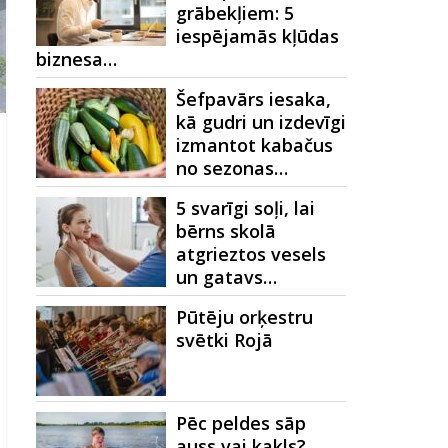
grābekļiem: 5
iespējamās kļūdas
biznesa…
Šefpavārs iesaka,
kā gudri un izdevīgi
izmantot kabačus
no sezonas…
5 svarīgi soļi, lai
bērns skolā
atgrieztos vesels
un gatavs…
Pūtēju orķestru
svētki Rojā
Pēc peldes sāp
auss vai kakls?