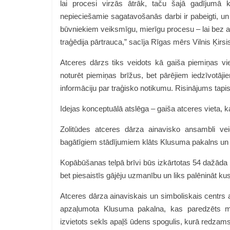
lai procesi virzās ātrāk, taču šajā gadījumā 
nepieciešamie sagatavošanās darbi ir pabeigti, un
būvniekiem veiksmīgu, mierīgu procesu – lai bez ai
traģēdija pārtrauca,” sacīja Rīgas mērs Vilnis Ķirsi
Atceres dārzs tiks veidots kā gaiša piemiņas viet
noturēt piemiņas brīžus, bet pārējiem iedzīvotāji
informāciju par traģisko notikumu. Risinājums tapis
Idejas konceptuālā atslēga – gaiša atceres vieta, ka
Zolitūdes atceres dārza ainavisko ansambli v
bagātīgiem stādījumiem klāts Klusuma pakalns un 
Kopābūšanas telpā brīvi būs izkārtotas 54 dažāda
bet piesaistīs gājēju uzmanību un liks palēnināt k
Atceres dārza ainaviskais un simboliskais centrs a
apzaļumota Klusuma pakalna, kas paredzēts medi
izvietots sekls apaļš ūdens spogulis, kurā redzam