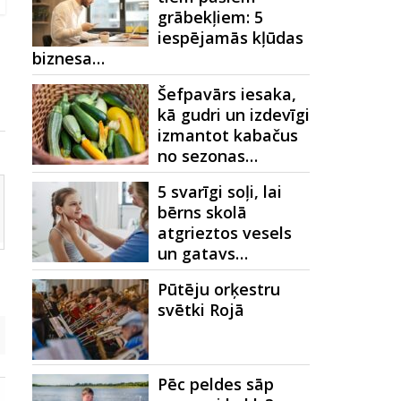
grābekļiem: 5
iespējamās kļūdas
biznesa…
Šefpavārs iesaka,
kā gudri un izdevīgi
izmantot kabačus
no sezonas…
5 svarīgi soļi, lai
bērns skolā
atgrieztos vesels
un gatavs…
Pūtēju orķestru
svētki Rojā
Pēc peldes sāp