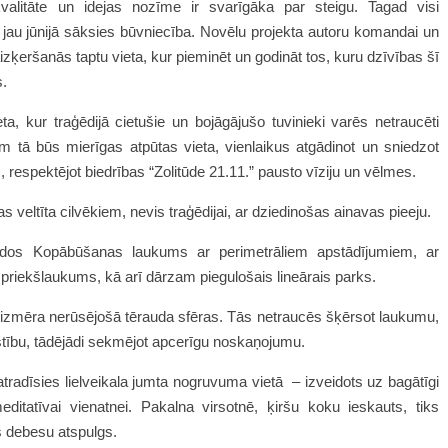
kvalitāte un idejas nozīme ir svarīgāka par steigu. Tagad visi
 jau jūnijā sāksies būvniecība. Novēlu projekta autoru komandai un
zķeršanās taptu vieta, kur pieminēt un godināt tos, kuru dzīvības šī
s.
a, kur traģēdijā cietušie un bojāgājušo tuvinieki varēs netraucēti
em tā būs mierīgas atpūtas vieta, vienlaikus atgādinot un sniedzot
, respektējot biedrības “Zolitūde 21.11.” pausto vīziju un vēlmes.
s veltīta cilvēkiem, nevis traģēdijai, ar dziedinošas ainavas pieeju.
eidos Kopābūšanas laukums ar perimetrāliem apstādījumiem, ar
priekšlaukums, kā arī dārzam piegulošais lineārais parks.
 izmēra nerūsējošā tērauda sfēras. Tās netraucēs šķērsot laukumu,
ustību, tādējādi sekmējot apcerīgu noskaņojumu.
tradīsies lielveikala jumta nogruvuma vietā – izveidots uz bagātīgi
tatīvai vienatnei. Pakalna virsotnē, ķiršu koku ieskauts, tiks
s debesu atspulgs.