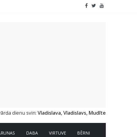
emai
vārda dienu svin:
Vladislava, Vladislavs, Mudīte
ARUNAS
DABA
VIRTUVE
BĒRNI