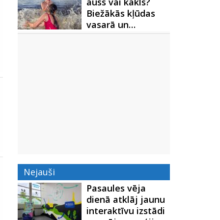
auss vai kakls?
Biežākās kļūdas
vasarā un…
Nejauši
Pasaules vēja
dienā atklāj jaunu
interaktīvu izstādi