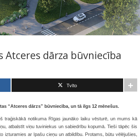
es Atceres dārza būvniecība
Tvīto
etas “Atceres dārzs” būvniecība, un tā ilgs 12 mēnešus.
opš traģiskākā notikuma Rīgas jaunāko laiku vēsturē, un mums kā
ņu, atbalstīt viņu tuviniekus un sabiedrību kopumā. Tieši tāpēc šis
to izturamies ar īpašu cieņu un atbildību. Protams, būtu vēlējušies,