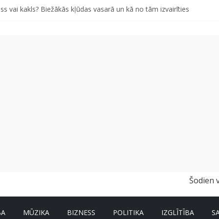
ss vai kakls? Biežākās kļūdas vasarā un kā no tām izvairīties
iem pašiem grābekļiem: 5 iespējamās kļūdas biznesa izaugsmē
 kā gudri un izdevīgi izmantot kabačus no sezonas sākuma līdz pat zi
i bērns skolā atgrieztos vesels un gatavs mācībām
vētki Rojā
Šodien 
BA
MŪZIKA
BIZNESS
POLITIKA
IZGLĪTĪBA
S