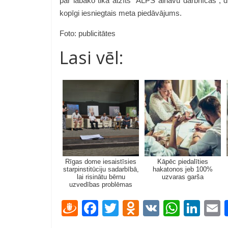
par labāko tika atzīts “ALPS ainavu darbnīcas”, d
kopīgi iesniegtais meta piedāvājums.
Foto: publicitātes
Lasi vēl:
Rīgas dome iesaistīsies
Kāpēc piedalīties
starpinstitūciju sadarbībā,
hakatonos jeb 100%
lai risinātu bērnu
uzvaras garša
uzvedības problēmas
D
F
T
O
V
W
Li
ra
ac
w
d
K
h
n