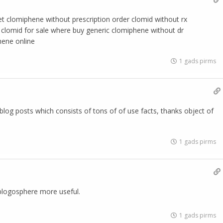
et clomiphene without prescription order clomid without rx
 clomid for sale where buy generic clomiphene without dr
hene online
1 gads pirms
is blog posts which consists of tons of of use facts, thanks object of
1 gads pirms
blogosphere more useful.
1 gads pirms