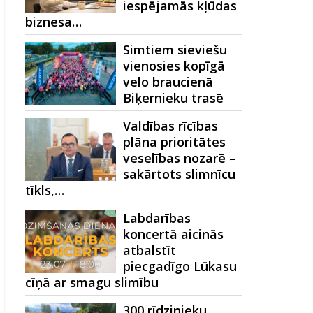
iespējamās kļūdas
biznesa…
Simtiem sieviešu
vienosies kopīgā
velo braucienā
Biķernieku trasē
Valdības rīcības
plāna prioritātes
veselības nozarē –
sakārtots slimnīcu
tīkls,…
Labdarības
koncertā aicinās
atbalstīt
piecgadīgo Lūkasu
cīņā ar smagu slimību
300 rīdzinieku