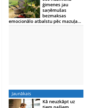
ģimenes jau
saņēmušas
bezmaksas
emocionālo atbalstu pēc mazuļa…
Jaunākais
Kā neuzkāpt uz
tiem pašiem