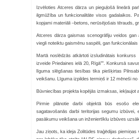
Izvēloties Atceres dārza un pieguļošā lineārā parka
ilgmūžība un funkcionalitāte visos gadalaikos. P
kopjami materiāli –betons, nerūsējošais tērauds, gra
Atceres dārza gaismas scenogrāfiju veidos gan
viegli noteiktu gaismēnu saspēli, gan funkcionāla
Martā noslēdzās atkārtoti izsludinātais konkurss 
izveide Priedaines ielā 20, Rīgā””. Konkursā savu
līguma slēgšanas tiesības tika piešķirtas Pilnsab
veikšanu. Līguma izpildes termiņš ir 12 mēneši no
Būvniecības projekta kopējās izmaksas, iekļaujot ar
Pirmie plānotie darbi objektā būs esošo e
sagatavošanās darbi teritorijas segumu izbūvei
pasākumu veikšana un inženiertīklu izbūves uzsā
Jau ziņots, ka ideja Zolitūdes traģēdijas piemiņas