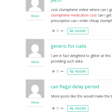
jke57
cost clomiphene online where can i g
clomiphene medication cost
can i get
Viesis
prescription can i order cheap clomip
0
Atbildēt
generic for cialis
I am in fact delighted to glitter at th
providing such data.
Viesis
0
Atbildēt
can flagyl delay period
More posts like this would make the 
Viesis
0
Atbildēt