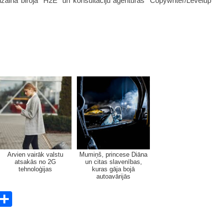
izaina biroja “H2E” un konsultāciju aģentūras “Copywriter/Levelup”
Arvien vairāk valstu
Mumiņš, princese Diāna
atsakās no 2G
un citas slavenības,
tehnoloģijas
kuras gāja bojā
autoavārijās
E
S
m
h