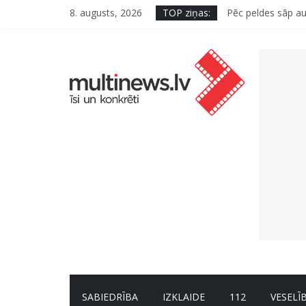
8. augusts, 2026
TOP ziņas:
Pēc peldes sāp au
Kā neuzkāpt uz t
Šefpavārs iesaka,
5 svarīgi soļi, la
Pūtēju orķestru s
SABIEDRĪBA
IZKLAIDE
112
VESELĪ