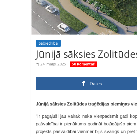
Sabiedrība
Jūnijā sāksies Zolitūd
24. maijs, 2025
50 Komentāri
Dalies
Jūnijā sāksies
Zolitūdes traģēdijas piemiņas vi
“Ir pagājuši jau vairāk nekā vienpadsmit gadi k
pašvaldībai ir pienākums godināt bojāgājušo piemi
projekts pašvaldībai vienmēr bijis svarīgs un pret 