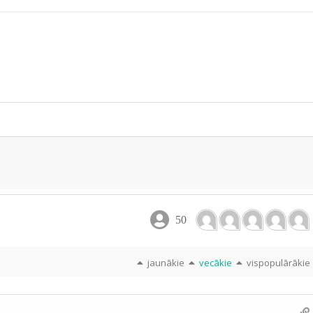
i
ar
e
50
jaunākie
vecākie
vispopulārākie