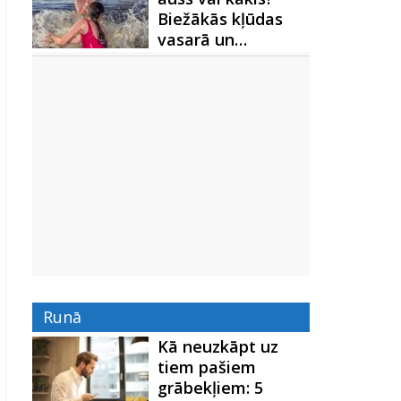
Biežākās kļūdas
vasarā un…
Runā
Kā neuzkāpt uz
tiem pašiem
grābekļiem: 5