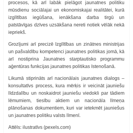
procesos, kā arī labāk pielāgot jaunatnes politiku
mūsdienu sociālajai un ekonomiskajai realitātei, kurā
izglītības iegūšana, ienākšana darba tirgū un
patstāvīgas dzīves uzsākšana nereti notiek vēlāk nekā
iepriekš.
Grozījumi arī precizē Izglītības un zinātnes ministrijas
un pašvaldību kompetenci jaunatnes politikas jomā, kā
arī nostiprina Jaunatnes starptautisko programmu
aģentūras funkcijas jaunatnes politikas īstenošanā.
Likumā stiprināts arī nacionālais jaunatnes dialogs –
konsultatīvs process, kura mērķis ir veicināt jauniešu
līdzdalību un noskaidrot jauniešu viedokli par tādiem
lēmumiem, tiesību aktiem un nacionāla līmeņa
plānošanas dokumentiem, kuri var ietekmēt jauniešus
un jaunatnes politiku valsts līmenī.
Attēls: ilustratīvs (pexels.com)