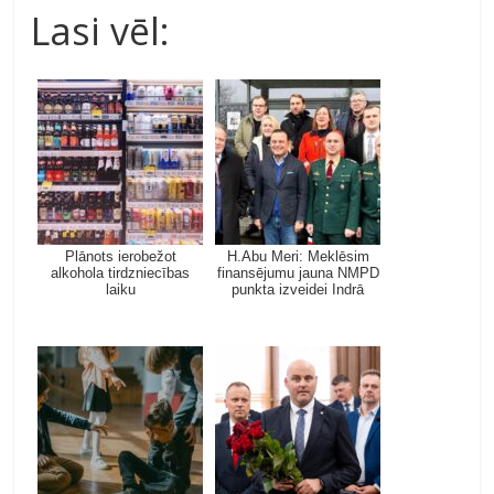
Lasi vēl:
Plānots ierobežot
H.Abu Meri: Meklēsim
alkohola tirdzniecības
finansējumu jauna NMPD
laiku
punkta izveidei Indrā