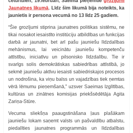
ceturtdien, 19.februārī, Saeimā pieņemtie
grozījumi
Jaunatnes likumā
. Līdz šim likumā bija noteikts, ka
jaunietis ir persona vecumā no 13 līdz 25 gadiem.
“Šie grozījumi stiprina jaunatnes politikas sistēmu, ne
tikai nosakot iesaistīto institūciju atbildības un funkcijas
darbā ar jaunatni, bet arī pašu jauniešu līdzdalības
mehānismus, lai veicinātu jauniešu kompetenču
attīstību, iniciatīvu un pilsonisko līdzdalību. Tie ir
svarīgs solis demokrātiskas sabiedrības attīstībā, jo
sekmē jauniešu aktīvu iesaisti sabiedriskajos procesos
un nodrošina, ka viņu balss un vajadzības tiek ņemtas
vērā lēmumu pieņemšanā,” uzsver Saeimas Izglītības,
kultūras un zinātnes komisijas priekšsēdētāja Agita
Zariņa-Stūre.
Vecuma sliekšņa paaugstināšana ļaus plašākam
jauniešu lokam saņemt valsts un pašvaldību atbalstu,
piedalīties jaunatnes programmās un līdzdalības