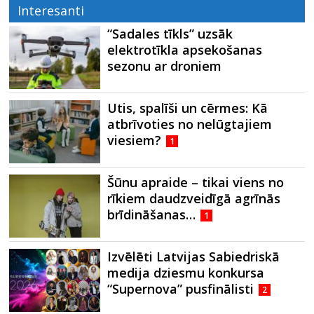
Interesanti
“Sadales tīkls” uzsāk
elektrotīkla apsekošanas
sezonu ar droniem
Utis, spalīši un cērmes: Kā
atbrīvoties no nelūgtajiem
viesiem?
1
Šūnu apraide – tikai viens no
rīkiem daudzveidīgā agrīnās
brīdināšanas…
1
Izvēlēti Latvijas Sabiedriskā
medija dziesmu konkursa
“Supernova” pusfinālisti
2