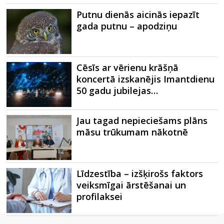
Putnu dienās aicinās iepazīt
gada putnu – apodziņu
Cēsīs ar vērienu krāšņā
koncertā izskanējis Imantdienu
50 gadu jubilejas…
Jau tagad nepieciešams plāns
māsu trūkumam nākotnē
Līdzestība – izšķirošs faktors
veiksmīgai ārstēšanai un
profilaksei