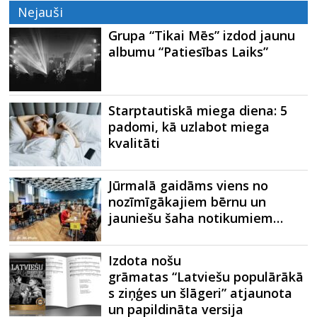
Nejauši
Grupa “Tikai Mēs” izdod jaunu
albumu “Patiesības Laiks”
Starptautiskā miega diena: 5
padomi, kā uzlabot miega
kvalitāti
Jūrmalā gaidāms viens no
nozīmīgākajiem bērnu un
jauniešu šaha notikumiem…
Izdota nošu
grāmatas “Latviešu populārākā
s ziņģes un šlāgeri” atjaunota
un papildināta versija