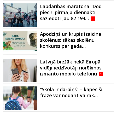
Labdarības maratona “Dod
pieci!” pirmajā diennaktī
saziedoti jau 82 194…
1
Apodziņš un krupis izaicina
skolēnus: sākas skolēnu
konkurss par gada…
Latvijā biežāk nekā Eiropā
vidēji iedzīvotāji norēķinos
izmanto mobilo telefonu
1
“Skola ir darbiņš” – kāpēc šī
frāze var nodarīt vairāk…