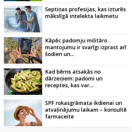
Septiņas profesijas, kas izturēs
mākslīgā intelekta laikmetu
Kāpēc padomju militāro
mantojumu ir svarīgi izprast arī
šodien un…
Kad bērns atsakās no
dārzeņiem: padomi un
receptes, kas var…
SPF rokasgrāmata ikdienai un
atvaļinājumu laikam – konsultē
farmaceite