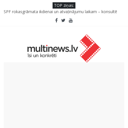
TOP ziņas:
SPF rokasgrāmata ikdienai un atvaļinājumu laikam – konsultē
farmaceite
Iniciatīvā “Daru labu dabai” aicina palīdzēt atjaunot Jašas upes
tecējumu
Septiņas profesijas, kas izturēs mākslīgā intelekta laikmetu
Kāpēc padomju militāro mantojumu ir svarīgi izprast arī šodien
un kā to palīdz paveikt papildinātā realitāte
Kad bērns atsakās no dārzeņiem: padomi un receptes, kas var
palīdzēt