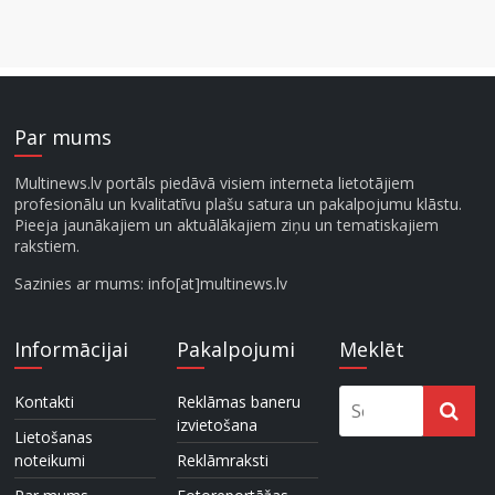
Par mums
Multinews.lv portāls piedāvā visiem interneta lietotājiem
profesionālu un kvalitatīvu plašu satura un pakalpojumu klāstu.
Pieeja jaunākajiem un aktuālākajiem ziņu un tematiskajiem
rakstiem.
Sazinies ar mums: info[at]multinews.lv
Informācijai
Pakalpojumi
Meklēt
Kontakti
Reklāmas baneru
izvietošana
Lietošanas
noteikumi
Reklāmraksti