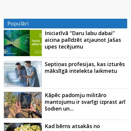
Populāri
Iniciatīvā “Daru labu dabai”
aicina palīdzēt atjaunot Jašas
upes tecējumu
Septiņas profesijas, kas izturēs
mākslīgā intelekta laikmetu
Kāpēc padomju militāro
mantojumu ir svarīgi izprast arī
šodien un…
Kad bērns atsakās no