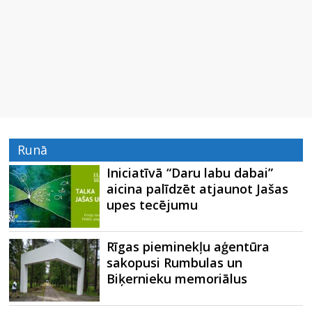
Runā
Iniciatīvā “Daru labu dabai”
aicina palīdzēt atjaunot Jašas
upes tecējumu
Rīgas pieminekļu aģentūra
sakopusi Rumbulas un
Biķernieku memoriālus