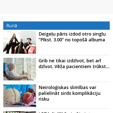
Runā
Deigeļu pāris izdod otro singlu
“Plkst. 3.00” no topošā albuma
Grib ne tikai izdzīvot, bet arī
dzīvot. Vēža pacientiem trūkst…
Neiroloģiskas slimības var
palielināt sirds komplikāciju
risku