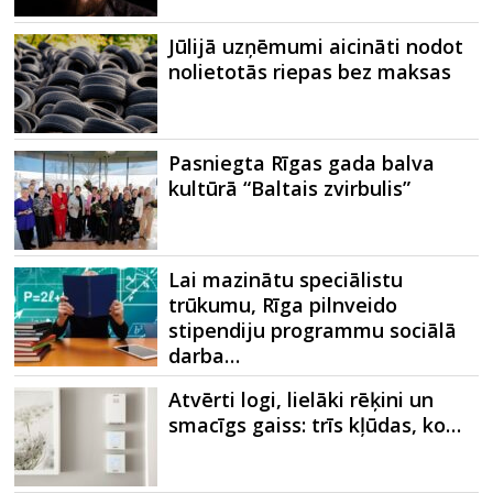
Jūlijā uzņēmumi aicināti nodot
nolietotās riepas bez maksas
Pasniegta Rīgas gada balva
kultūrā “Baltais zvirbulis”
Lai mazinātu speciālistu
trūkumu, Rīga pilnveido
stipendiju programmu sociālā
darba…
Atvērti logi, lielāki rēķini un
smacīgs gaiss: trīs kļūdas, ko…