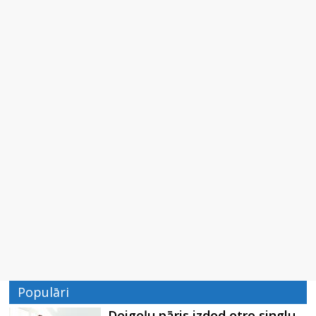
Populāri
Deigeļu pāris izdod otro singlu