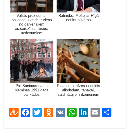
Valsts prezidents:
Ratnieks: Mošejas Rīgā
poligona izveide ir viens
netiks būvētas
no galvenajiem
aizsardzības resora
uzdevumiem
Pie Saeimas nama
Pieaugs akcīzes nodoklis
pieminēs 1991.gada
alkoholam, tabakai,
barikādes
saldinātajiem dzērieniem
D
F
T
O
V
W
Li
E
S
ra
ac
w
d
K
h
n
m
h