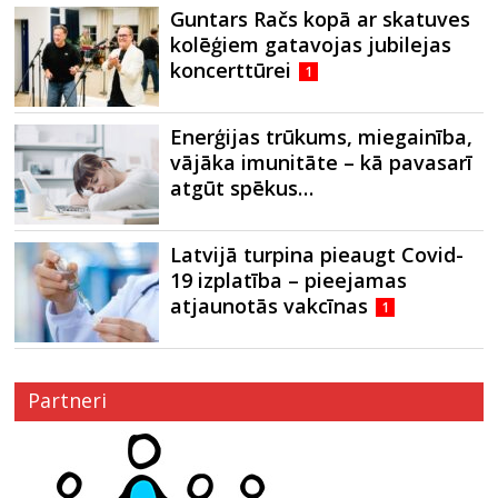
Guntars Račs kopā ar skatuves
kolēģiem gatavojas jubilejas
koncerttūrei
1
Enerģijas trūkums, miegainība,
vājāka imunitāte – kā pavasarī
atgūt spēkus…
Latvijā turpina pieaugt Covid-
19 izplatība – pieejamas
atjaunotās vakcīnas
1
Partneri