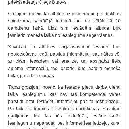
priekšsēdētājs Oļegs Burovs.
Grozījumi noteic, ka atbilde uz iesniegumu pēc būtības
sniedzama saprātīgā termiņā, bet ne vēlāk kā 10
darbdienu laikā. Līdz šim iestādēm atbilde bija
jāsniedz mēneša laikā no iesnieguma saņemšanas.
Savukārt, ja atbildes sagatavošanai iestādei būs
nepieciešams iegūt papildu informāciju, sazināties vēl
ar citām iestādēm vai analizēt un apstrādāt liela
apjoma informāciju, tad iestādei būs jāatbild mēneša
laikā, paredz izmaiņas.
Tāpat grozījumi noteic, ka iestāde piecu darba dienu
laikā iesniegumu, kas nav tās kompetencē, varēs
pārsūtīt citai iestādei, informējot par to iesniedzēju.
Pašlaik šis termiņš ir septiņas darbdienas. Savukārt
gadījumos, kad tas būs lietderīgāk, iestāde varēs
iesniegumu nepārsūtīt, bet informēt iesniedzēju, kurai