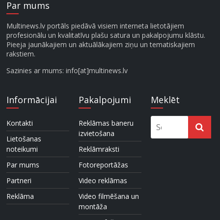
Par mums
Multinews.lv portāls piedāvā visiem interneta lietotājiem
profesionālu un kvalitatīvu plašu satura un pakalpojumu klāstu.
Pieeja jaunākajiem un aktuālākajiem ziņu un tematiskajiem
rakstiem.
Sazinies ar mums: info[at]multinews.lv
Informācijai
Pakalpojumi
Meklēt
Kontakti
Reklāmas baneru
izvietošana
Lietošanas
noteikumi
Reklāmraksti
Par mums
Fotoreportāžas
Partneri
Video reklāmas
Reklāma
Video filmēšana un
montāža