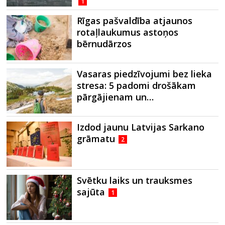
1
Rīgas pašvaldība atjaunos
rotaļlaukumus astoņos
bērnudārzos
Vasaras piedzīvojumi bez lieka
stresa: 5 padomi drošākam
pārgājienam un…
Izdod jaunu Latvijas Sarkano
grāmatu
2
Svētku laiks un trauksmes
sajūta
1