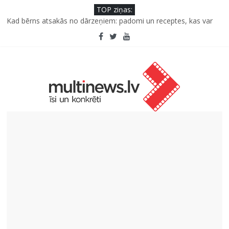
TOP ziņas:
Kad bērns atsakās no dārzeņiem: padomi un receptes, kas var
palīdzēt
Deigeļu pāris izdod otro singlu “Plkst. 3.00” no topošā albuma
Iniciatīvā “Daru labu dabai” aicina palīdzēt atjaunot Jašas upes
tecējumu
Septiņas profesijas, kas izturēs mākslīgā intelekta laikmetu
Kāpēc padomju militāro mantojumu ir svarīgi izprast arī šodien
un kā to palīdz paveikt papildinātā realitāte