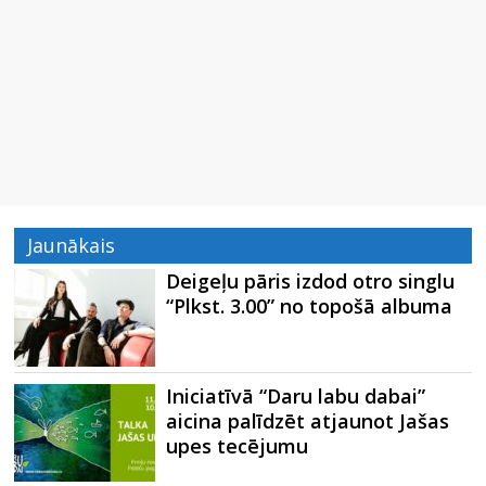
Jaunākais
Deigeļu pāris izdod otro singlu
“Plkst. 3.00” no topošā albuma
Iniciatīvā “Daru labu dabai”
aicina palīdzēt atjaunot Jašas
upes tecējumu