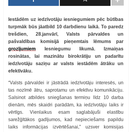
Iestādēm uz iedzīvotāju iesniegumiem pēc būtības
turpmāk būs jāatbild 10 darbdienu laikā. To paredz
trešdien, 28.janvārī, Valsts pārvaldes un
pašvaldības komisijā pieņemtais lēmums par
grozījumiem
Iesniegumu likumā. Izmaiņas
rosinātas, lai mazinātu birokrātiju un padarītu
iedzīvotāju saziņu ar valsts iestādēm ātrāku un
efektīvāku.
“Valsts pārvaldei ir jāstrādā iedzīvotāju interesēs, un
tas nozīmē ātru, saprotamu un efektīvu komunikāciju.
Saīsinot atbildes sniegšanas termiņu līdz 10 darba
dienām, mēs skaidri parādām, ka iedzīvotāju laiks ir
vērtīgs. Vienlaikus esam saglabājuši elastību
sarežģītākos gadījumos, kad nepieciešams papildu
laiks informācijas izvērtēšanai,” uzsver komisijas