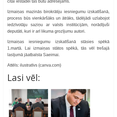
citai iestādei tas būtu adresējams.
Izmaiņas mazinās birokrātiju iesniegumu izskatīšanā,
process būs vienkāršāks un ātrāks, tādējādi uzlabojot
iedzīvotāju saziņu ar valsts institūcijām, norādījuši
deputāti, kuri ir arī likuma grozījumu autori.
Izmaiņas iesniegumu izskatīšanā stāsies spēkā
1.martā. Lai izmaiņas stātos spēkā, tās vēl trešajā
lasījumā jāatbalsta Saeimai.
Attēls: ilustratīvs (canva.com)
Lasi vēl: