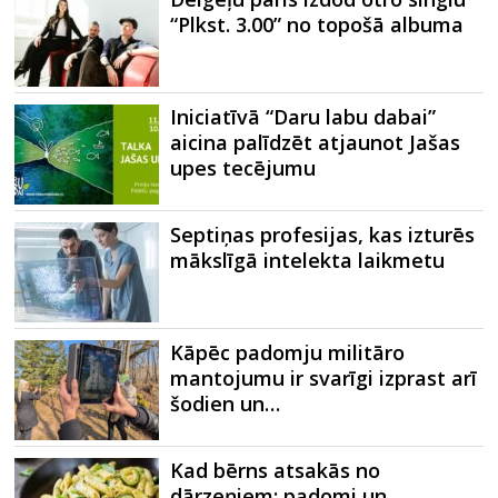
“Plkst. 3.00” no topošā albuma
Iniciatīvā “Daru labu dabai”
aicina palīdzēt atjaunot Jašas
upes tecējumu
Septiņas profesijas, kas izturēs
mākslīgā intelekta laikmetu
Kāpēc padomju militāro
mantojumu ir svarīgi izprast arī
šodien un…
Kad bērns atsakās no
dārzeņiem: padomi un