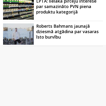
LPTA: lielākā pircēju interese
par samazināto PVN piena
produktu kategorijā
Roberts Bahmans jaunajā
dziesmā atgādina par vasaras
īsto burvību