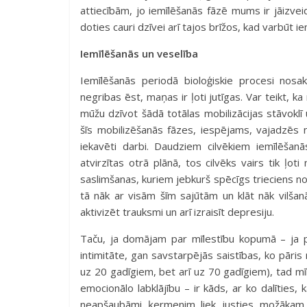
attiecībām, jo iemīlēšanās fāzē mums ir jāizve
doties cauri dzīvei arī tajos brīžos, kad varbūt 
Iemīlēšanās un veselība
Iemīlēšanās periodā bioloģiskie procesi nos
negribas ēst, maņas ir ļoti jutīgas. Var teikt, 
mūžu dzīvot šādā totālas mobilizācijas stāvoklī
šīs mobilizēšanās fāzes, iespējams, vajadzēs 
iekavēti darbi. Daudziem cilvēkiem iemīlēšanā
atvirzītas otrā plānā, tos cilvēks vairs tik ļo
saslimšanas, kuriem jebkurš spēcīgs trieciens no 
tā nāk ar visām šīm sajūtām un klāt nāk vilšan
aktivizēt trauksmi un arī izraisīt depresiju.
Taču, ja domājam par mīlestību kopumā – ja pā
intimitāte, gan savstarpējās saistības, ko pāris 
uz 20 gadīgiem, bet arī uz 70 gadīgiem), tad m
emocionālo labklājību – ir kāds, ar ko dalīties, 
neapšaubāmi ķermenim liek justies možākam, 