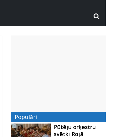
Populāri
Pūtēju orķestru
svētki Rojā