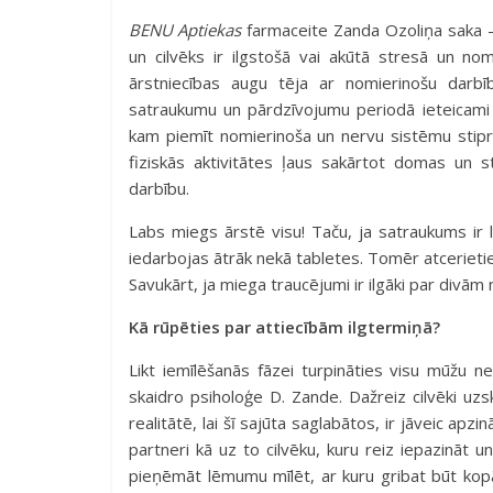
BENU Aptiekas
farmaceite Zanda Ozoliņa saka – k
un cilvēks ir ilgstošā vai akūtā stresā un no
ārstniecības augu tēja ar nomierinošu darbī
satraukumu un pārdzīvojumu periodā ieteicami 
kam piemīt nomierinoša un nervu sistēmu stiprin
fiziskās aktivitātes ļaus sakārtot domas un s
darbību.
Labs miegs ārstē visu! Taču, ja satraukums ir l
iedarbojas ātrāk nekā tabletes. Tomēr atcerieties
Savukārt, ja miega traucējumi ir ilgāki par divām 
Kā rūpēties par attiecībām ilgtermiņā?
Likt iemīlēšanās fāzei turpināties visu mūžu n
skaidro psiholoģe D. Zande. Dažreiz cilvēki uz
realitātē, lai šī sajūta saglabātos, ir jāveic ap
partneri kā uz to cilvēku, kuru reiz iepazināt un 
pieņēmāt lēmumu mīlēt, ar kuru gribat būt kopā u