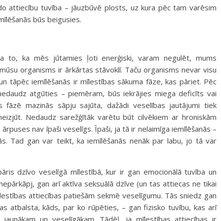
ido attiecību tuvība – jāuzbūvē plosts, uz kura pēc tam varēsim
iemīlēšanās būs beigusies.
aka to, ka mēs jūtamies ļoti enerģiski, varam negulēt, mums
ka mūsu organisms ir ārkārtas stāvoklī. Taču organisms nevar visu
 un tāpēc iemīlēšanās ir mīlestības sākuma fāze, kas pāriet. Pēc
nedaudz atgūties – piemēram, būs iekrājies miega deficīts vai
s fāzē mazinās sāpju sajūta, dažādi veselības jautājumi tiek
ti neizjūt. Nedaudz sarežģītāk varētu būt cilvēkiem ar hroniskām
ārpuses nav īpaši veselīgs. Īpaši, ja tā ir nelaimīga iemīlēšanās –
ās. Tad gan var teikt, ka iemīlēšanās nenāk par labu, jo tā var
ris dzīvo veselīgā mīlestībā, kur ir gan emocionālā tuvība un
nepārkāpj, gan arī aktīva seksuālā dzīve (un tas attiecas ne tikai
īlestības attiecības patiešām sekmē veselīgumu. Tās sniedz gan
kas atbalsta, kāds, par ko rūpēties, – gan fizisko tuvību, kas arī
jaunākam un veselīgākam. Tādēļ, ja mīlestības attiecības ir