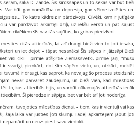
inās sērām, saka D. Zande. Šīs sirdssāpes un to sekas var būt tieši
ieks. Var būt gan nomāktība un depresija, gan vēlme izolēties un
igusies… To katrs kādreiz ir pārdzīvojis. Cilvēki, kam ir jutīgāka
ciju var pārdzīvot ārkārtīgi dziļi, uz iekšu vērsti un pat sajust
rākiem cilvēkiem šīs nav tās sajūtas, ko gribas piedzīvot.
mesties citās attiecībās, lai arī draugi bieži vien to ļoti iesaka,
lāksteri un iet dejot – tāpat nesanāks! Šīs sāpes ir jāizsāp! Bieži
t visi cikli – pirmie atšķirtie Ziemassvētki, pirmie Jāņi, “mūsu
ā ir svarīgi, pirmkārt, dot šīm sāpēm vietu, un, otrkārt, meklēt
, lai tuvumā ir draugi, kas saprot, ka nevajag šo procesu steidzināt
mjām nevar pārvarēt zaudējumu, un bieži vien, kad mīlestības
tēt to, kas attiecībās bijis, un varbūt nākamajās attiecībās ienāk
ttiecībām. Šī pieredze ir sāpīga, bet var būt arī ļoti noderīga.
mēram, tuvojoties mīlestības dienai, – tiem, kas ir vientuļi vai kas
i, šajā laikā var justies ļoti skumji. Tādēļ apkārtējiem jābūt ļoti
t nepamācīt un neuzspiest savu viedokli.