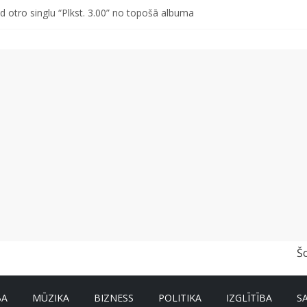
d otro singlu “Plkst. 3.00” no topošā albuma
vētki Rojā
ss vai kakls? Biežākās kļūdas vasarā un kā no tām izvairīties
r un nevar pastāstīt par viņa veselību?
a pirmajā pusgadā sasniedz 4,2 miljonus eiro
Š
BA
MŪZIKA
BIZNESS
POLITIKA
IZGLĪTĪBA
S