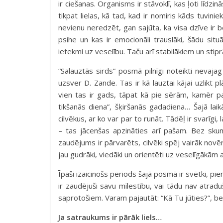
ir ciešanas. Organisms ir stāvoklī, kas ļoti līdz
tikpat lielas, kā tad, kad ir nomiris kāds tuvin
nevienu neredzēt, gan sajūta, ka visa dzīve ir be
psihe un kas ir emocionāli trauslāki, šādu situā
ietekmi uz veselību. Taču arī stabilākiem un stip
“Salauztās sirds” posmā pilnīgi noteikti nevajag 
uzsver D. Zande. Tas ir kā lauztai kājai uzlikt p
vien tas ir gads, tāpat kā pie sērām, kamēr paie
tikšanās diena”, šķiršanās gadadiena… Šajā laik
cilvēkus, ar ko var par to runāt. Tādēļ ir svarīgi
– tas jācenšas apzināties arī pašam. Bez sku
zaudējums ir pārvarēts, cilvēki spēj vairāk novēr
jau gudrāki, viedāki un orientēti uz veselīgākām a
Īpaši izaicinošs periods šajā posmā ir svētki, pie
ir zaudējuši savu mīlestību, vai tādu nav atraduš
saprotošiem. Varam pajautāt: “Kā Tu jūties?”, be
Ja satraukums ir pārāk liels…