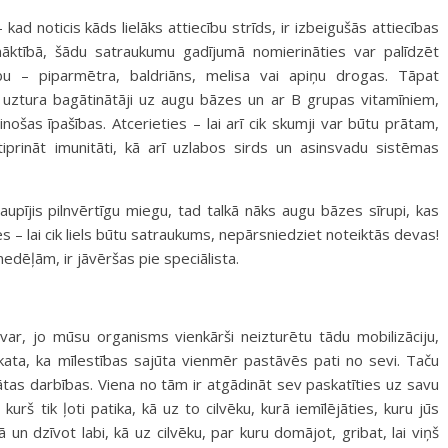
ad noticis kāds lielāks attiecību strīds, ir izbeigušās attiecības
māktībā, šādu satraukumu gadījumā nomierināties var palīdzēt
bu – piparmētra, baldriāns, melisa vai apiņu drogas. Tāpat
uztura bagātinātāji uz augu bāzes un ar B grupas vitamīniem,
ošas īpašības. Atcerieties – lai arī cik skumji var būtu prātam,
tiprināt imunitāti, kā arī uzlabos sirds un asinsvadu sistēmas
aupījis pilnvērtīgu miegu, tad talkā nāks augu bāzes sīrupi, kas
 – lai cik liels būtu satraukums, nepārsniedziet noteiktās devas!
nedēļām, ir jāvēršas pie speciālista.
evar, jo mūsu organisms vienkārši neizturētu tādu mobilizāciju,
skata, ka mīlestības sajūta vienmēr pastāvēs pati no sevi. Taču
zinātas darbības. Viena no tām ir atgādināt sev paskatīties uz savu
kurš tik ļoti patika, kā uz to cilvēku, kurā iemīlējāties, kuru jūs
n dzīvot labi, kā uz cilvēku, par kuru domājot, gribat, lai viņš