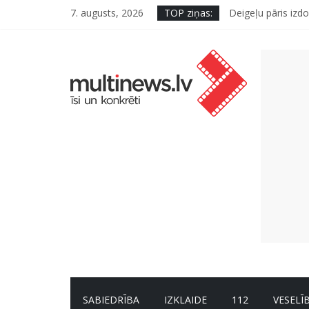
7. augusts, 2026
TOP ziņas:
Deigeļu pāris izdo
Pūtēju orķestru s
Pēc peldes sāp au
Ko kaķa deguns va
“Virši” neto peļņ
SABIEDRĪBA
IZKLAIDE
112
VESELĪ