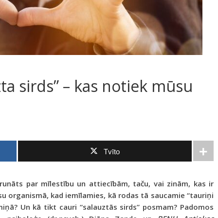
ta sirds” – kas notiek mūsu
Tvīto
runāts par mīlestību un attiecībām, taču, vai zinām, kas ir
u organismā, kad iemīlamies, kā rodas tā saucamie “tauriņi
ermiņā? Un kā tikt cauri “salauztās sirds” posmam? Padomos