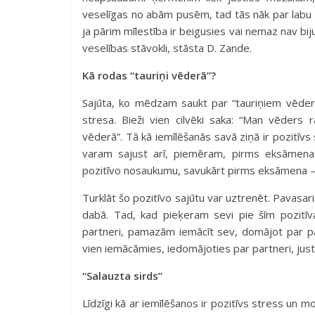
veselīgas no abām pusēm, tad tās nāk par labu gan
ja pārim mīlestība ir beigusies vai nemaz nav bijus
veselības stāvokli, stāsta D. Zande.
Kā rodas “tauriņi vēderā”?
Sajūta, ko mēdzam saukt par “tauriņiem vēderā”
stresa. Bieži vien cilvēki saka: “Man vēders 
vēderā”. Tā kā iemīlēšanās savā ziņā ir pozitīvs
varam sajust arī, piemēram, pirms eksāmena
pozitīvo nosaukumu, savukārt pirms eksāmena –
Turklāt šo pozitīvo sajūtu var uztrenēt. Pavasari
dabā. Tad, kad pieķeram sevi pie šīm pozitīv
partneri, pamazām iemācīt sev, domājot par part
vien iemācāmies, iedomājoties par partneri, just 
“Salauzta sirds”
Līdzīgi kā ar iemīlēšanos ir pozitīvs stress un m