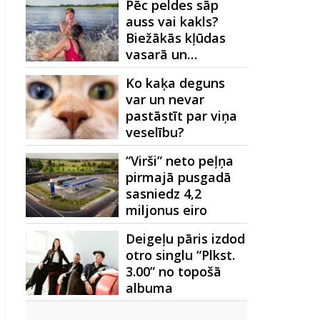
Pēc peldes sāp
auss vai kakls?
Biežākās kļūdas
vasarā un…
Ko kaķa deguns
var un nevar
pastāstīt par viņa
veselību?
“Virši” neto peļņa
pirmajā pusgadā
sasniedz 4,2
miljonus eiro
Deigeļu pāris izdod
otro singlu “Plkst.
3.00” no topošā
albuma