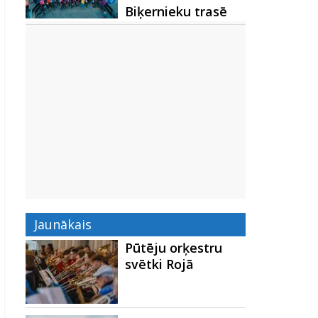
Biķernieku trasē
Jaunākais
Pūtēju orķestru
svētki Rojā