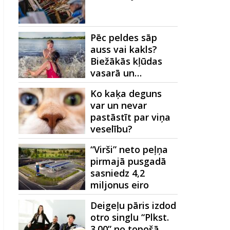
Pēc peldes sāp
auss vai kakls?
Biežākās kļūdas
vasarā un…
Ko kaķa deguns
var un nevar
pastāstīt par viņa
veselību?
“Virši” neto peļņa
pirmajā pusgadā
sasniedz 4,2
miljonus eiro
Deigeļu pāris izdod
otro singlu “Plkst.
3.00” no topošā