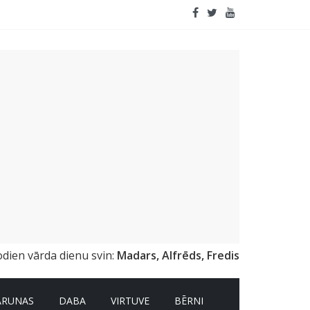
odien vārda dienu svin:
Madars, Alfrēds, Fredis
ARUNAS
DABA
VIRTUVE
BĒRNI