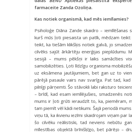
dalās
BENU Aptiekas
piesaistītā eksper
farmaceite Zanda Ozoliņa.
Kas notiek organismā, kad mēs iemīlamies?
Psiholoģe Diāna Zande skaidro – iemīlēšanas sa
kurš mūs ļoti piesaista un patīk, mēdzam teikt: 
teikt, ka tiešām klikšķis notiek galvā, jo smadz
cilvēks sajūt ārkārtēju enerģijas pieplūdum
sesijā – mums pēkšņi ir laiks samācīties vi
samobilizēties. Ļoti līdzīgu organisma mobilizēš
uz eksāmena jautājumiem, bet gan uz to vienu 
pārējā pasaule vairs nav svarīga. Pat tad, ka
pilnīgi pārņemti. Šo stāvokli labi raksturo teicien
– brīdī, kad esam iemīlējušies, smadzenēs not
mums ir ļoti grūti ieraudzīt to, ka, piemēram, m
tam piemīt vēl kādi netikumi. Šajā periodā mums i
viņu tā, ka ikvienu iezīmi skaidrojam viņam par l
šo cilvēku reālistiski, tad neviens nebūtu 
mīlestības objektā brīnišķīgo, bet pārējo – dru