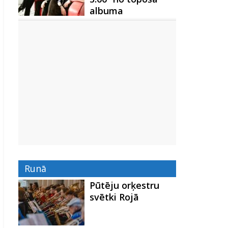
albuma
Runā
Pūtēju orķestru
svētki Rojā