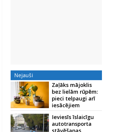
Nejauši
Zaļāks mājoklis
bez lielām rūpēm:
pieci telpaugi arī
iesācējiem
Ieviesīs īslaicīgu
autotransporta
stāvēšanas