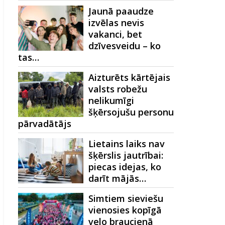
Jaunā paaudze
izvēlas nevis
vakanci, bet
dzīvesveidu – ko
tas…
Aizturēts kārtējais
valsts robežu
nelikumīgi
šķērsojušu personu
pārvadātājs
Lietains laiks nav
šķērslis jautrībai:
piecas idejas, ko
darīt mājās…
Simtiem sieviešu
vienosies kopīgā
velo braucienā