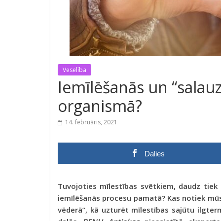
Veselība
Iemīlēšanās un “salauz
organismā?
14. februāris, 2021
Dalies
Tuvojoties mīlestības svētkiem, daudz tiek 
iemīlēšanās procesu pamatā? Kas notiek mūs
vēderā”, kā uzturēt mīlestības sajūtu ilgt