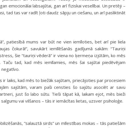
 emocionālai labsajūtai, gan arī fiziskai veselībai. Un pretēji –
i, tad tas var radīt ļoti daudz sāpju un ciešanu, un arī pasliktināt
, patiesībā mums var būt ne vien iemīloties, bet arī pie liela
raujas čokurā!”, savukārt iemīlēšanās gadījumā sakām: “Tauriņi
 stress, šie “tauriņi vēderā” ir viena no ķermeņa izjūtām, ko mēs
. Taču tad, kad mēs iemīlamies, mēs šai sajūtai piedēvējam
 negatīvo.
s ir laiks, kad mēs to biežāk sajūtam, priecājoties par procesiem
ajām sajūtām, varam paši censties šo sajūtu asociēt ar savu
neri, just šo labo sūtu. Tieši tāpat kā, laikam ejot, mēs bieži
saīgumu vai vilšanos – tās ir iemācītas lietas, uzsver psiholoģe.
obilizēšanās, “salauztā sirds” un mīlestības mokas – tās patiešām