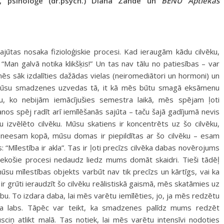
te, psiholoģe (dr.psych.) Diāna Zande un
BENU Aptiekas
jūtas nosaka fizioloģiskie procesi. Kad ieraugām kādu cilvēku,
“Man galvā notika klikšķis!” Un tas nav tālu no patiesības – var
enēs sāk izdalīties dažādas vielas (neiromediātori un hormoni) un
u. Mūsu smadzenes uzvedas tā, it kā mēs būtu smagā eksāmenu
su, ko nebijām iemācījušies semestra laikā, mēs spējam ļoti
anos spēj radīt arī iemīlēšanās sajūta – taču šajā gadījumā nevis
izvēlēto cilvēku. Mūsu skatiens ir koncentrēts uz šo cilvēku,
d neesam kopā, mūsu domas ir piepildītas ar šo cilvēku – esam
s: “Mīlestība ir akla”. Tas ir ļoti precīzs cilvēka dabas novērojums
iekošie procesi nedaudz liedz mums domāt skaidri. Tieši tādēļ
ūsu mīlestības objekts varbūt nav tik precīzs un kārtīgs, vai ka
r grūti ieraudzīt šo cilvēku reālistiskā gaismā, mēs skatāmies uz
abu. To izdara daba, lai mēs varētu iemīlēties, jo, ja mēs redzētu
gana labs. Tāpēc var teikt, ka smadzenes palīdz mums redzēt
sciņ atlikt malā. Tas notiek, lai mēs varētu intensīvi nodoties