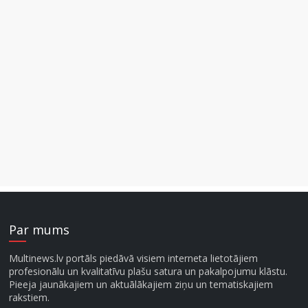
Par mums
Multinews.lv portāls piedāvā visiem interneta lietotājiem
profesionālu un kvalitatīvu plašu satura un pakalpojumu klāstu.
Pieeja jaunākajiem un aktuālākajiem ziņu un tematiskajiem
rakstiem.