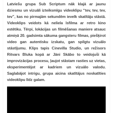
Latviešu grupa Sub Scriptum nāk klajā ar jaunu
dziesmu un vizuāli izteiksmīgu videoklipu “tev, tev, tev,
tev”, kas no pirmajām sekundēm ievelk skatītāju stāstā.
Videoklips veidots kā neliela īsfilma ar retro kino
estētiku. Tērpi, lokācijas un filmēšanas maniere atsauc
atmiņā 20. gadsimta sākuma gangsteru filmas, piešķirot
video gan autentisku izskatu, gan spilgtu vizuālo
stāstījumu. Klips tapis Cinevilla Studio, un režisors
Ritvars Bluka kopā ar Jāni Skābo to veidojuši kā
improvizācijas procesu, ļaujot stāstam rasties uz vietas,
eksperimentējot ar kadriem un vizuālo valodu.
Saglabājot intrigu, grupa aicina skatītājus noskatīties
videoklipu līdz galam.