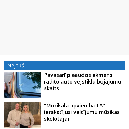
Nejauši
Pavasarī pieaudzis akmens
radīto auto vējstiklu bojājumu
skaits
“Muzikālā apvienība LA”
ierakstījusi veltījumu mūzikas
skolotājai