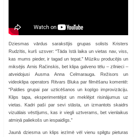
Dziesmas vārdus sarakstījis grupas solists Kristers
Rudzītis, kurš uzsver: “Tāda īstā laika un vietas nav, viss,
kas mums pieder, ir tagad un tepat.” Mūziku producējis un
miksējis Arnis Račinskis, bet klipa galveno tēlu – zīlnieci –
atveidojusi Ausma Anna Celmarauga. Režisors un
videoklipa operators Ritvars Bluka par filmēšanu komentē:
“Paldies grupai par uzticēšanos un kopīgo improvizāciju.
Klips tapa, eksperimentējot un meklējot risinājumus uz
vietas. Kadri paši par sevi stāsta, un izmantots skaidrs
vizuālais vēstījums, kas ir viegli uztverams, bet vienlaikus
atmiņā paliekošs un iespaidīgs.”
Jaunā dziesma un klips iezīmē vēl vienu spilgtu pieturas