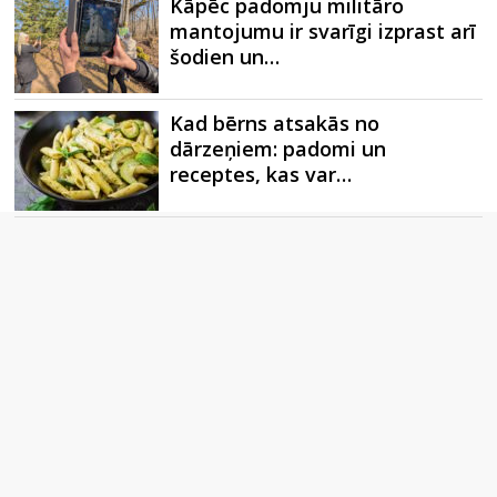
Kāpēc padomju militāro
mantojumu ir svarīgi izprast arī
šodien un…
Kad bērns atsakās no
dārzeņiem: padomi un
receptes, kas var…