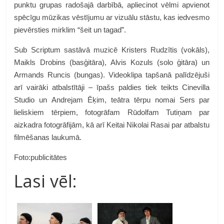
punktu grupas radošajā darbībā, apliecinot vēlmi apvienot
spēcīgu mūzikas vēstījumu ar vizuālu stāstu, kas iedvesmo
pievērsties mirklim “šeit un tagad”.
Sub Scriptum sastāvā muzicē Kristers Rudzītis (vokāls),
Maikls Drobins (basģitāra), Alvis Kozuls (solo ģitāra) un
Armands Runcis (bungas). Videoklipa tapšanā palīdzējuši
arī vairāki atbalstītāji – īpašs paldies tiek teikts Cinevilla
Studio un Andrejam Ēķim, teātra tērpu nomai Sers par
lieliskiem tērpiem, fotogrāfam Rūdolfam Tutiņam par
aizkadra fotogrāfijām, kā arī Keitai Nikolai Rasai par atbalstu
filmēšanas laukumā.
Foto:publicitātes
Lasi vēl: