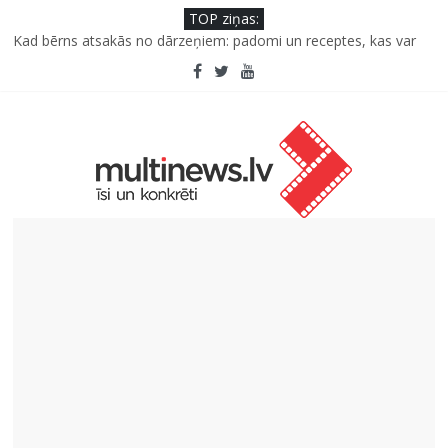
TOP ziņas:
Kāpēc padomju militāro mantojumu ir svarīgi izprast arī šodien
un kā to palīdz paveikt papildinātā realitāte
Kad bērns atsakās no dārzeņiem: padomi un receptes, kas var
palīdzēt
Deigeļu pāris izdod otro singlu “Plkst. 3.00” no topošā albuma
Iniciatīvā “Daru labu dabai” aicina palīdzēt atjaunot Jašas upes
tecējumu
Septiņas profesijas, kas izturēs mākslīgā intelekta laikmetu