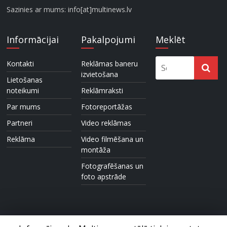
Sazinies ar mums: info[at]multinews.lv
Informācijai
Pakalpojumi
Meklēt
Kontakti
Reklāmas baneru
izvietošana
Lietošanas
noteikumi
Reklāmraksti
Par mums
Fotoreportāžas
Partneri
Video reklāmas
Reklāma
Video filmēšana un
montāža
Fotografēšanas un
foto apstrāde