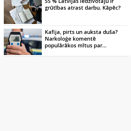
55 % Latvijas iedzīvotāju ir
grūtības atrast darbu. Kāpēc?
Kafija, pirts un auksta duša?
Narkoloģe komentē
populārākos mītus par…