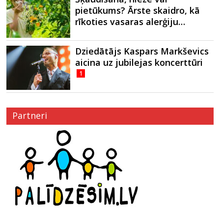
pietūkums? Ārste skaidro, kā
rīkoties vasaras alerģiju…
Dziedātājs Kaspars Markševics
aicina uz jubilejas koncerttūri
1
Partneri