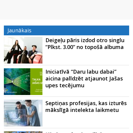
Jaunākais
Deigeļu pāris izdod otro singlu
“Plkst. 3.00” no topošā albuma
Iniciatīvā “Daru labu dabai”
aicina palīdzēt atjaunot Jašas
upes tecējumu
Septiņas profesijas, kas izturēs
mākslīgā intelekta laikmetu