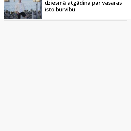
dziesmā atgādina par vasaras
īsto burvību