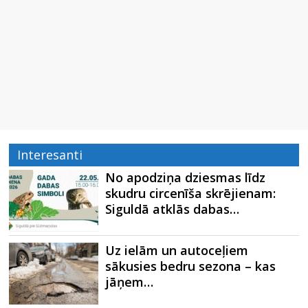
Interesanti
No apodziņa dziesmas līdz
skudru circenīša skrējienam:
Siguldā atklās dabas…
Uz ielām un autoceļiem
sākusies bedru sezona – kas
jāņem…