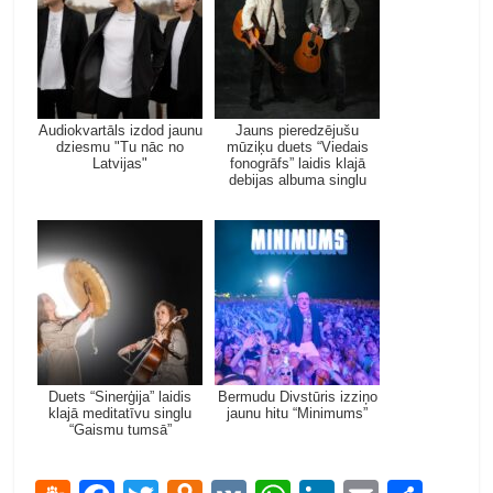
Audiokvartāls izdod jaunu
Jauns pieredzējušu
dziesmu "Tu nāc no
mūziķu duets “Viedais
Latvijas"
fonogrāfs” laidis klajā
debijas albuma singlu
Duets “Sinerģija” laidis
Bermudu Divstūris izziņo
klajā meditatīvu singlu
jaunu hitu “Minimums”
“Gaismu tumsā”