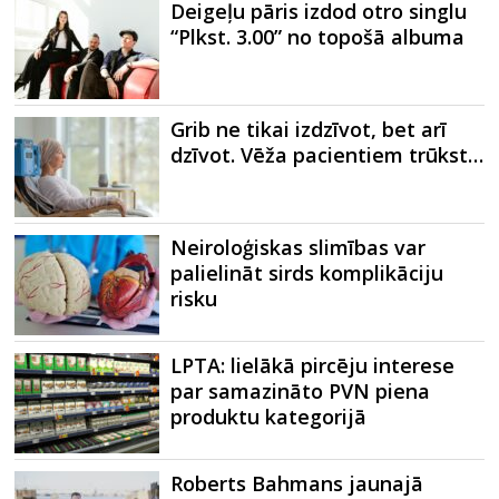
Deigeļu pāris izdod otro singlu
“Plkst. 3.00” no topošā albuma
Grib ne tikai izdzīvot, bet arī
dzīvot. Vēža pacientiem trūkst…
Neiroloģiskas slimības var
palielināt sirds komplikāciju
risku
LPTA: lielākā pircēju interese
par samazināto PVN piena
produktu kategorijā
Roberts Bahmans jaunajā