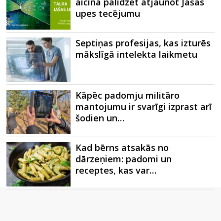
aicina palīdzēt atjaunot Jašas
upes tecējumu
Septiņas profesijas, kas izturēs
mākslīgā intelekta laikmetu
Kāpēc padomju militāro
mantojumu ir svarīgi izprast arī
šodien un…
Kad bērns atsakās no
dārzeņiem: padomi un
receptes, kas var…