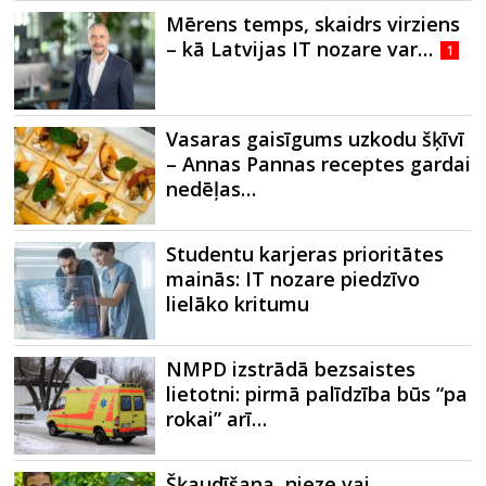
Mērens temps, skaidrs virziens
– kā Latvijas IT nozare var…
1
Vasaras gaisīgums uzkodu šķīvī
– Annas Pannas receptes gardai
nedēļas…
Studentu karjeras prioritātes
mainās: IT nozare piedzīvo
lielāko kritumu
NMPD izstrādā bezsaistes
lietotni: pirmā palīdzība būs “pa
rokai” arī…
Šķaudīšana, nieze vai