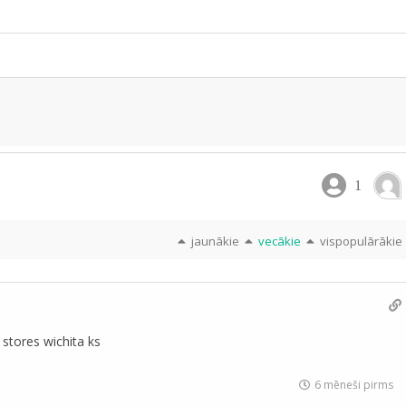
1
jaunākie
vecākie
vispopulārākie
stores wichita ks
6 mēneši pirms