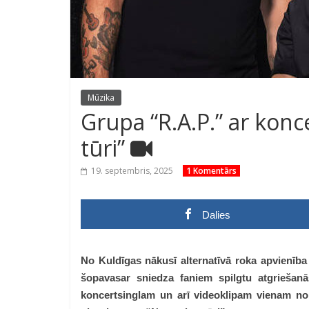
Mūzika
Grupa “R.A.P.” ar konc
tūri”
19. septembris, 2025
1 Komentārs
Dalies
No Kuldīgas nākusī alternatīvā roka apvienīb
šopavasar sniedza faniem spilgtu atgriešan
koncertsinglam un arī videoklipam vienam no 