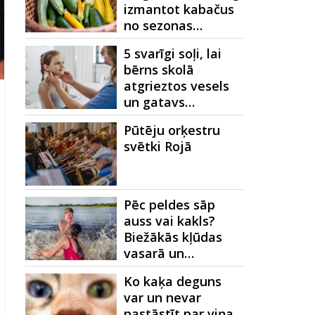
izmantot kabačus
no sezonas…
5 svarīgi soļi, lai
bērns skolā
atgrieztos vesels
un gatavs…
Pūtēju orķestru
svētki Rojā
Pēc peldes sāp
auss vai kakls?
Biežākās kļūdas
vasarā un…
Ko kaķa deguns
var un nevar
pastāstīt par viņa