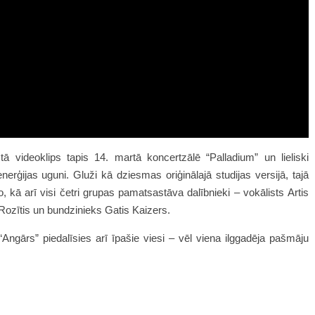
ā videoklips tapis 14. martā koncertzālē “Palladium” un lieliski
erģijas uguni. Gluži kā dziesmas oriģinālajā studijas versijā, tajā
o, kā arī visi četri grupas pamatsastāva dalībnieki – vokālists Artis
 Rozītis un bundzinieks Gatis Kaizers.
gārs” piedalīsies arī īpašie viesi – vēl viena ilggadēja pašmāju