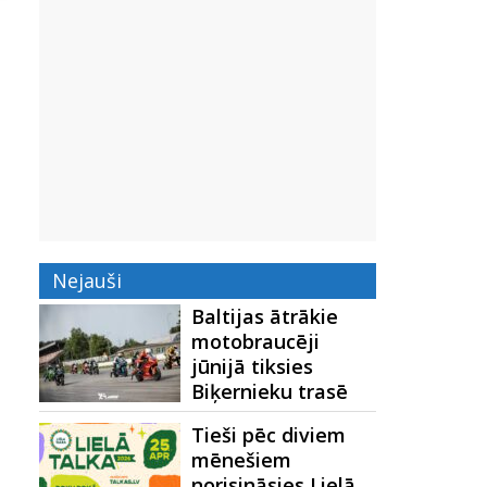
Nejauši
Baltijas ātrākie
motobraucēji
jūnijā tiksies
Biķernieku trasē
Tieši pēc diviem
mēnešiem
norisināsies Lielā