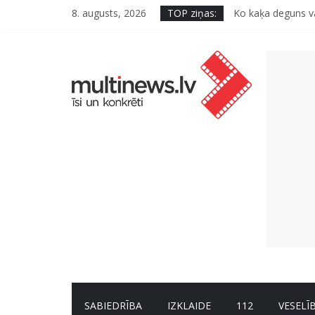
8. augusts, 2026
TOP ziņas:
Ko kaķa deguns va
Šefpavārs iesaka,
5 svarīgi soļi, la
Pūtēju orķestru s
SABIEDRĪBA
IZKLAIDE
112
VESELĪ