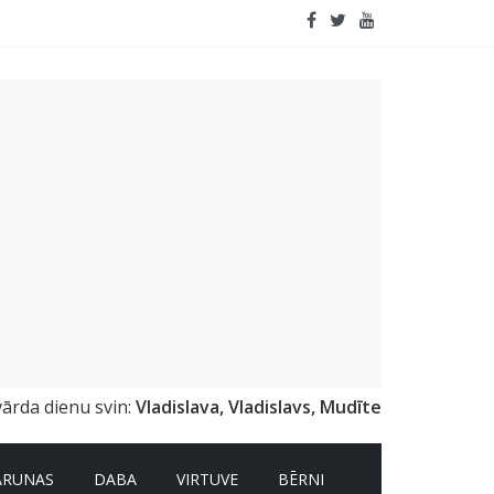
emai
vārda dienu svin:
Vladislava, Vladislavs, Mudīte
ARUNAS
DABA
VIRTUVE
BĒRNI