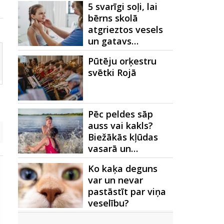
5 svarīgi soļi, lai
bērns skolā
atgrieztos vesels
un gatavs…
Pūtēju orķestru
svētki Rojā
Pēc peldes sāp
auss vai kakls?
Biežākās kļūdas
vasarā un…
Ko kaķa deguns
var un nevar
pastāstīt par viņa
veselību?