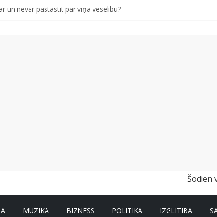
r un nevar pastāstīt par viņa veselību?
 kā gudri un izdevīgi izmantot kabačus no sezonas sākuma līdz pat zi
i bērns skolā atgrieztos vesels un gatavs mācībām
vētki Rojā
Šodien 
BA
MŪZIKA
BIZNESS
POLITIKA
IZGLĪTĪBA
S