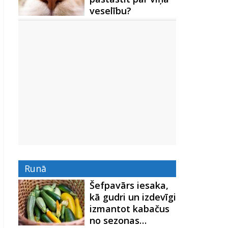
veselību?
Runā
Šefpavārs iesaka,
kā gudri un izdevīgi
izmantot kabačus
no sezonas…