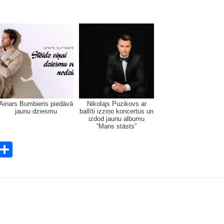
Ainars Bumbieris piedāvā
Nikolajs Puzikovs ar
jaunu dziesmu
ballīti izziņo koncertus un
izdod jaunu albumu
“Mans stāsts”
E
S
m
h
i
ar
e