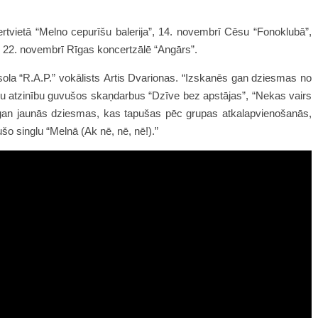
rtvietā “Melno cepurīšu balerija”, 14. novembrī Cēsu “Fonoklubā”,
n
22. novembrī Rīgas koncertzālē “Angārs”.
sola “R.A.P.” vokālists Artis Dvarionas. “Izskanēs gan dziesmas no
šu atzinību guvušos skaņdarbus “Dzīve bez apstājas”, “Nekas vairs
, gan jaunās dziesmas, kas tapušas pēc grupas atkalapvienošanās,
šo singlu “Melnā (Ak nē, nē, nē!).”