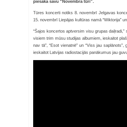
piesaka savu “Novembra tūri”.
Tūres koncerti notiks 8. novembrī Jelgavas konce
15. novembrī Liepājas kultūras namā “Wiktorija” u
“
Šajos koncertos aptversim visu grupas daiļradi,” 
visiem trim mūsu studijas albumiem, ieskaitot pla
nav tā”, “Esot vienatnē” un “Viss jau saplānots”
ieskaitot Latvijas radiostacijās panākumus jau guvu