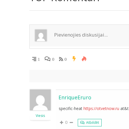
m
o
as
p
n
k
s
p
ni
ki
1
0
0
EnriqueEruro
specific-heat
https://otvetnow.ru
at&t 
Viesis
0
Atbildēt