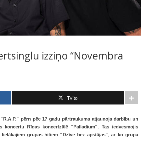
ertsinglu izziņo “Novembra
Tvīto
a “R.A.P.” pērn pēc 17 gadu pārtraukuma atjaunoja darbību un
ās koncertu Rīgas koncertzālē “Palladium”. Tas iedvesmojis
lielākajiem grupas hitiem “Dzīve bez apstājas”, ar ko grupa