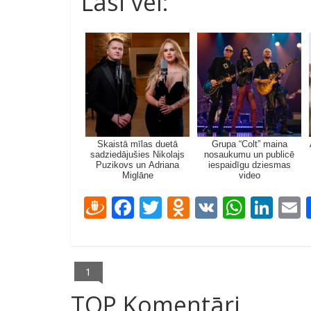
Lasi vēl:
Skaistā mīlas duetā
Grupa “Colt” maina
sadziedājušies Nikolajs
nosaukumu un publicē
Puzikovs un Adriana
iespaidīgu dziesmas
Miglāne
video
D
F
T
O
V
W
Li
ra
ac
w
d
K
h
n
u
e
itt
n
at
k
a
gi
b
er
o
s
e
l
1
e
o
kl
A
dI
TOP Komentāri