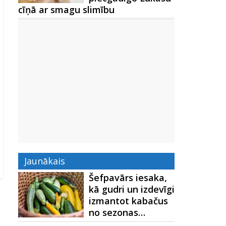
cīņā ar smagu slimību
Jaunākais
Šefpavārs iesaka,
kā gudri un izdevīgi
izmantot kabačus
no sezonas…