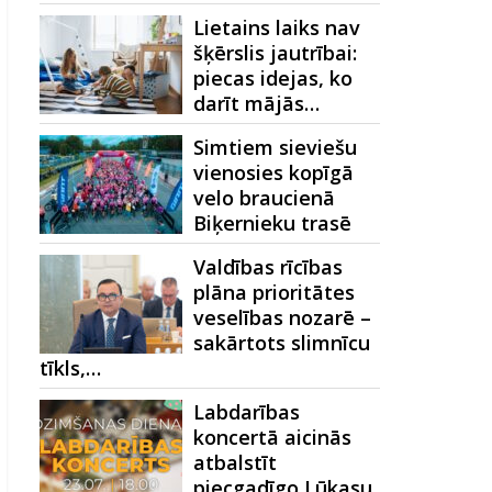
Lietains laiks nav
šķērslis jautrībai:
piecas idejas, ko
darīt mājās…
Simtiem sieviešu
vienosies kopīgā
velo braucienā
Biķernieku trasē
Valdības rīcības
plāna prioritātes
veselības nozarē –
sakārtots slimnīcu
tīkls,…
Labdarības
koncertā aicinās
atbalstīt
piecgadīgo Lūkasu