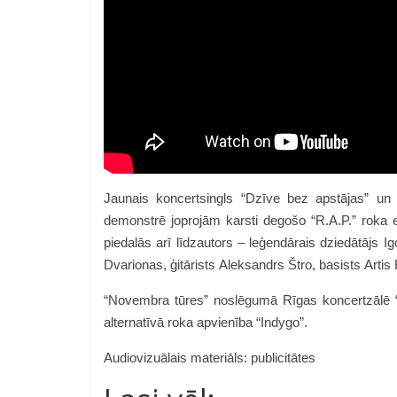
Jaunais koncertsingls “Dzīve bez apstājas” un t
demonstrē joprojām karsti degošo “R.A.P.” roka en
piedalās arī līdzautors – leģendārais dziedātājs Ig
Dvarionas, ģitārists Aleksandrs Štro, basists Artis
“
Novembra tūres” noslēgumā Rīgas koncertzālē “An
alternatīvā roka apvienība “Indygo”.
Audiovizuālais materiāls: publicitātes