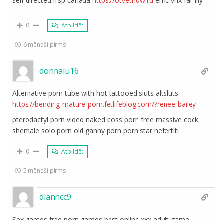
self directed rrsp canada
https://otvetnow.ru
emc vnx family
0
Atbildēt
6 mēneši pirms
donnaiu16
Alternative porn tube with hot tattooed sluts altsluts
https://bending-mature-porn.fetlifeblog.com/?renee-bailey
pterodactyl porn video naked boss porn free massive cock
shemale solo porn old ganny porn porn star nefertiti
0
Atbildēt
5 mēneši pirms
dianncc9
Sex games free porn games best online xxx adult game