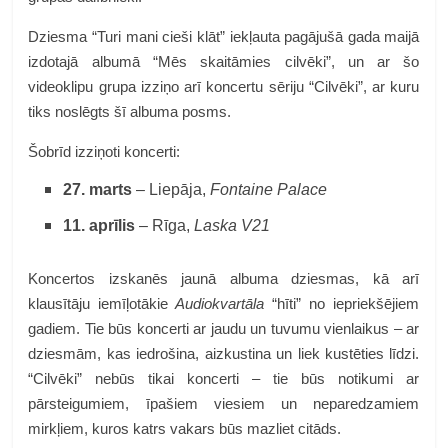
Dziesma “Turi mani cieši klāt” iekļauta pagājušā gada maijā
izdotajā albumā “Mēs skaitāmies cilvēki”, un ar šo
videoklipu grupa izziņo arī koncertu sēriju “Cilvēki”, ar kuru
tiks noslēgts šī albuma posms.
Šobrīd izziņoti koncerti:
27. marts
– Liepāja,
Fontaine Palace
11. aprīlis
– Rīga,
Laska V21
Koncertos izskanēs jaunā albuma dziesmas, kā arī
klausītāju iemīļotākie
Audiokvartāla
“hīti” no iepriekšējiem
gadiem. Tie būs koncerti ar jaudu un tuvumu vienlaikus – ar
dziesmām, kas iedrošina, aizkustina un liek kustēties līdzi.
“Cilvēki” nebūs tikai koncerti – tie būs notikumi ar
pārsteigumiem, īpašiem viesiem un neparedzamiem
mirkļiem, kuros katrs vakars būs mazliet citāds.