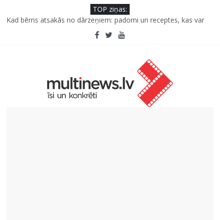
TOP ziņas:
Kāpēc padomju militāro mantojumu ir svarīgi izprast arī šodien
un kā to palīdz paveikt papildinātā realitāte
Kad bērns atsakās no dārzeņiem: padomi un receptes, kas var
palīdzēt
Deigeļu pāris izdod otro singlu “Plkst. 3.00” no topošā albuma
Iniciatīvā “Daru labu dabai” aicina palīdzēt atjaunot Jašas upes
tecējumu
Septiņas profesijas, kas izturēs mākslīgā intelekta laikmetu