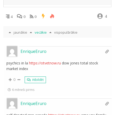
4
4
0
0
jaunākie
vecākie
vispopulārākie
EnriqueEruro
psychics in la
https://otvetnow.ru
dow jones total stock
market index
0
Atbildēt
6 mēneši pirms
EnriqueEruro