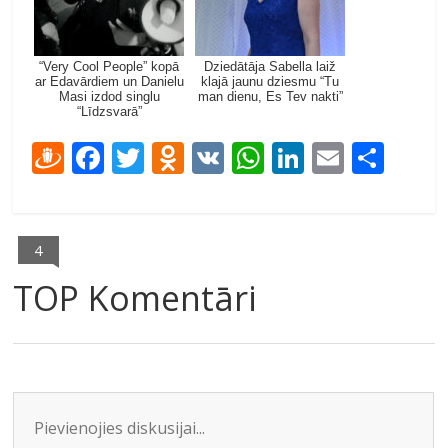
“Very Cool People” kopā
Dziedātāja Sabella laiž
ar Edavārdiem un Danielu
klajā jaunu dziesmu “Tu
Masi izdod singlu
man dienu, Es Tev nakti”
“Līdzsvarā”
D
F
T
O
V
W
Li
E
S
ra
ac
w
d
K
h
n
m
h
u
e
itt
n
at
k
ai
ar
gi
b
er
o
s
e
l
e
4
e
o
kl
A
dI
TOP Komentāri
m
o
as
p
n
k
s
p
ni
ki