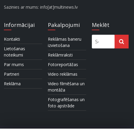
Sazinies ar mums: info[at]multinews.lv
Informācijai
Pakalpojumi
Meklēt
Kontakti
Reklāmas baneru
izvietošana
Lietošanas
noteikumi
Reklāmraksti
Par mums
Fotoreportāžas
Partneri
Video reklāmas
Reklāma
Video filmēšana un
montāža
Fotografēšanas un
foto apstrāde