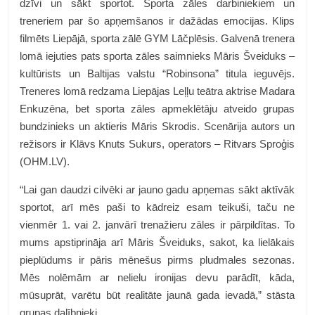
dzīvi un sākt sportot. Sporta zāles darbiniekiem un
treneriem par šo apņemšanos ir dažādas emocijas. Klips
filmēts Liepājā, sporta zālē
GYM Lāčplēsis
. Galvenā trenera
lomā iejuties pats sporta zāles saimnieks Māris Šveiduks –
kultūrists un Baltijas valstu “Robinsona” titula ieguvējs.
Treneres lomā redzama Liepājas Leļļu teātra aktrise Madara
Enkuzēna, bet sporta zāles apmeklētāju atveido grupas
bundzinieks un aktieris Māris Skrodis. Scenārija autors un
režisors ir Klāvs Knuts Sukurs, operators – Ritvars Sproģis
(OHM.LV).
“Lai gan daudzi cilvēki ar jauno gadu apņemas sākt aktīvāk
sportot, arī mēs paši to kādreiz esam teikuši, taču ne
vienmēr 1. vai 2. janvārī trenažieru zāles ir pārpildītas. To
mums apstiprināja arī Māris Šveiduks, sakot, ka lielākais
pieplūdums ir pāris mēnešus pirms pludmales sezonas.
Mēs nolēmām ar nelielu ironijas devu parādīt, kāda,
mūsuprāt, varētu būt realitāte jaunā gada ievadā,” stāsta
grupas dalībnieki.