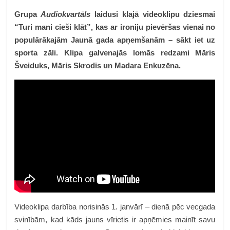
Grupa
Audiokvartāls
laidusi klajā videoklipu dziesmai
“Turi mani cieši klāt”, kas ar ironiju pievēršas vienai no
populārākajām Jaunā gada apņemšanām – sākt iet uz
sporta zāli. Klipa galvenajās lomās redzami Māris
Šveiduks, Māris Skrodis un Madara Enkuzēna.
Videoklipa darbība norisinās 1. janvārī – dienā pēc vecgada
svinībām, kad kāds jauns vīrietis ir apņēmies mainīt savu