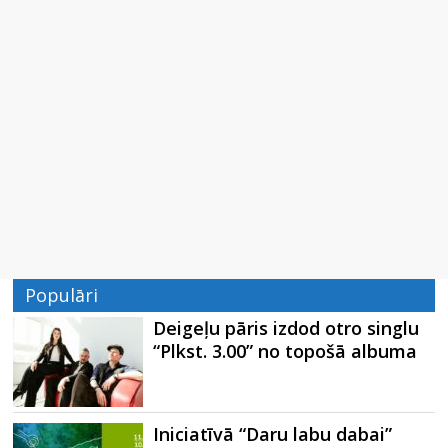
Populāri
Deigeļu pāris izdod otro singlu
“Plkst. 3.00” no topošā albuma
Iniciatīvā “Daru labu dabai”