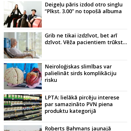
Deigeļu pāris izdod otro singlu
“Plkst. 3.00” no topošā albuma
Grib ne tikai izdzīvot, bet arī
dzīvot. Vēža pacientiem trūkst…
Neiroloģiskas slimības var
palielināt sirds komplikāciju
risku
LPTA: lielākā pircēju interese
par samazināto PVN piena
produktu kategorijā
Roberts Bahmans jaunajā