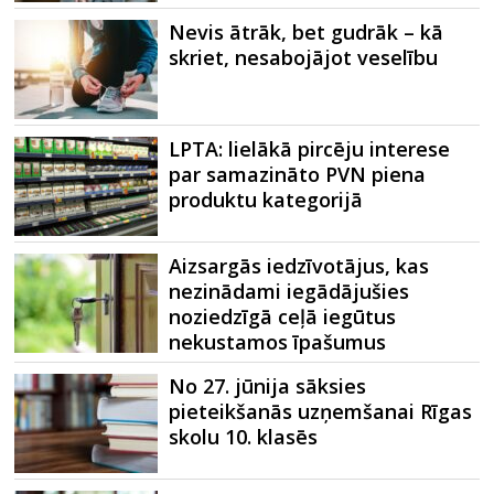
Nevis ātrāk, bet gudrāk – kā
skriet, nesabojājot veselību
LPTA: lielākā pircēju interese
par samazināto PVN piena
produktu kategorijā
Aizsargās iedzīvotājus, kas
nezinādami iegādājušies
noziedzīgā ceļā iegūtus
nekustamos īpašumus
No 27. jūnija sāksies
pieteikšanās uzņemšanai Rīgas
skolu 10. klasēs