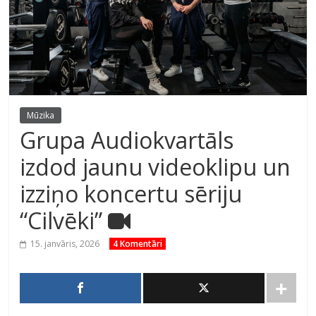
Mūzika
Grupa Audiokvartāls
izdod jaunu videoklipu un
izziņo koncertu sēriju
“Cilvēki”
15. janvāris, 2026
4 Komentāri