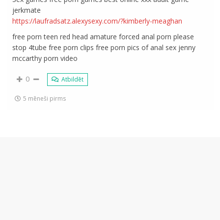
jerkmate
https://laufradsatz.alexysexy.com/?kimberly-meaghan
free porn teen red head amature forced anal porn please
stop 4tube free porn clips free porn pics of anal sex jenny
mccarthy porn video
0
Atbildēt
5 mēneši pirms