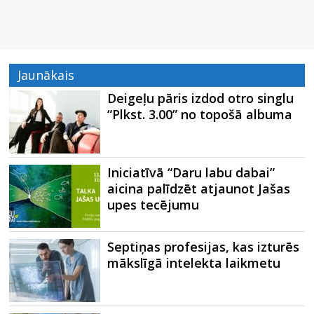
Jaunākais
Deigeļu pāris izdod otro singlu
“Plkst. 3.00” no topošā albuma
Iniciatīvā “Daru labu dabai”
aicina palīdzēt atjaunot Jašas
upes tecējumu
Septiņas profesijas, kas izturēs
mākslīgā intelekta laikmetu