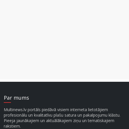
Par mums
Multinews.lv portāls piedāvā visiem interneta lietotājiem
profesionālu un kvalitatīvu plašu satura un pakalpojumu klāstu.
Pieeja jaunākajiem un aktuālākajiem ziņu un tematiskajiem
rakstiem.