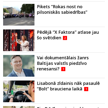
Pikets “Rokas nost no
pilsoniskās sabiedrības”
Pēdējā “X Faktora” atlase jau
šo svētdien
2
Vai dokumentālais žanrs
Baltijas valstīs piedzīvo
renesansi?
1
Lisabonā zīdainis nāk pasaulē
“Bolt” brauciena laikā
1