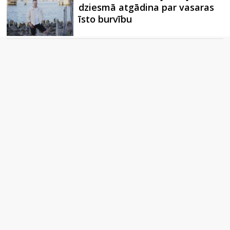
dziesmā atgādina par vasaras
īsto burvību