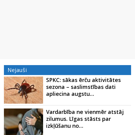
Nejauši
SPKC: sākas ērču aktivitātes
sezona – saslimstības dati
apliecina augstu…
Vardarbība ne vienmēr atstāj
zilumus. Līgas stāsts par
izkļūšanu no…