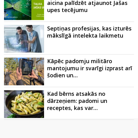
aicina palīdzēt atjaunot Jašas
upes tecējumu
Septiņas profesijas, kas izturēs
mākslīgā intelekta laikmetu
Kāpēc padomju militāro
mantojumu ir svarīgi izprast arī
šodien un…
Kad bērns atsakās no
dārzeņiem: padomi un
receptes, kas var…