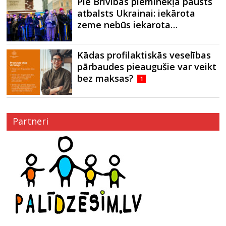
Pie Brīvības pieminekļa pausts
atbalsts Ukrainai: iekārota
zeme nebūs iekarota…
Kādas profilaktiskās veselības
pārbaudes pieaugušie var veikt
bez maksas?
1
Partneri