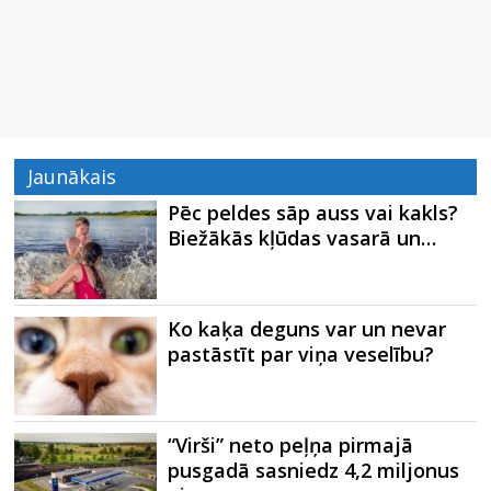
Jaunākais
Pēc peldes sāp auss vai kakls?
Biežākās kļūdas vasarā un…
Ko kaķa deguns var un nevar
pastāstīt par viņa veselību?
“Virši” neto peļņa pirmajā
pusgadā sasniedz 4,2 miljonus