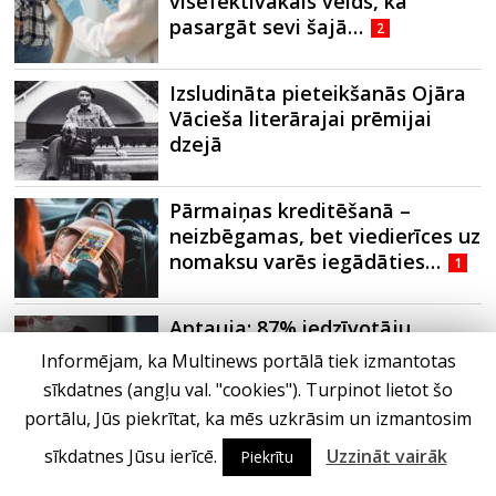
visefektīvākais veids, kā
pasargāt sevi šajā…
2
Izsludināta pieteikšanās Ojāra
Vācieša literārajai prēmijai
dzejā
Pārmaiņas kreditēšanā –
neizbēgamas, bet viedierīces uz
nomaksu varēs iegādāties…
1
Aptauja: 87% iedzīvotāju
saskārušies ar krāpšanu, naudu
Informējam, ka Multinews portālā tiek izmantotas
zaudējuši 14%
1
sīkdatnes (angļu val. "cookies"). Turpinot lietot šo
portālu, Jūs piekrītat, ka mēs uzkrāsim un izmantosim
Ādas aizsardzība –
sīkdatnes Jūsu ierīcē.
Uzzināt vairāk
Piekrītu
neatņemams solis ik dienu