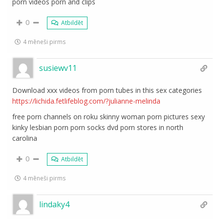
porn videos porn and clips
0
Atbildēt
4 mēneši pirms
susiewv11
Download xxx videos from porn tubes in this sex categories
https://lichida.fetlifeblog.com/?julianne-melinda
free porn channels on roku skinny woman porn pictures sexy
kinky lesbian porn porn socks dvd porn stores in north
carolina
0
Atbildēt
4 mēneši pirms
lindaky4