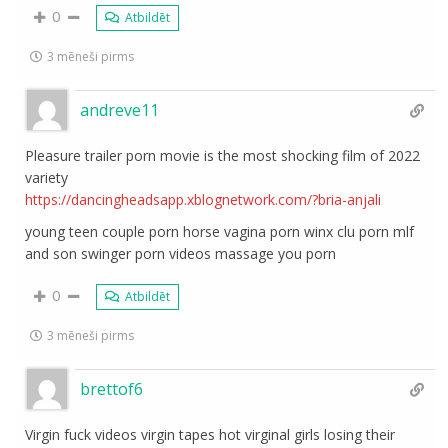
0
Atbildēt
3 mēneši pirms
andreve11
Pleasure trailer porn movie is the most shocking film of 2022
variety
https://dancingheadsapp.xblognetwork.com/?bria-anjali
young teen couple porn horse vagina porn winx clu porn mlf
and son swinger porn videos massage you porn
0
Atbildēt
3 mēneši pirms
brettof6
Virgin fuck videos virgin tapes hot virginal girls losing their