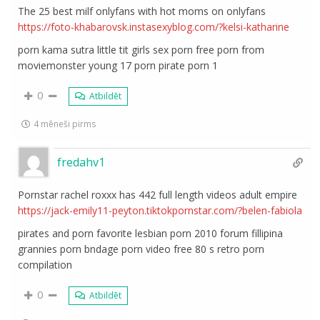
The 25 best milf onlyfans with hot moms on onlyfans
https://foto-khabarovsk.instasexyblog.com/?kelsi-katharine
porn kama sutra little tit girls sex porn free porn from
moviemonster young 17 porn pirate porn 1
0
Atbildēt
4 mēneši pirms
fredahv1
Pornstar rachel roxxx has 442 full length videos adult empire
https://jack-emily11-peyton.tiktokpornstar.com/?belen-fabiola
pirates and porn favorite lesbian porn 2010 forum fillipina
grannies porn bndage porn video free 80 s retro porn
compilation
0
Atbildēt