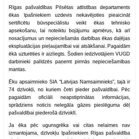
Rīgas pašvaldības Pilsētas attīstības departaments
ēkas īpašniekiem uzdevis nekavējoties pieaicināt
sertificētu būvspeciālistu veikt ēkas tehnisko
apsekošanu, lai noteiktu bojājumu apmērus, kā arī
nosacījumus un nepieciešamās darbības ēkas daļējas
ekspluatācijas pieļaujamībai vai atsākšanai. Pagaidām
ēkā uzturēties ir aizliegts. Šodien iedzīvotājiem VUGD
darbinieki palīdzēs paņemt pirmās nepieciešamības
mantas.
Ēku apsaimnieko SIA “Latvijas Namsaimnieks”, tajā ir
74 dzīvokļi, no kuriem četri pieder pašvaldībai. Pēc
pagaidām oficiāli neapstiprinātas informācijas,
sprādziens noticis nelegāla gāzes pieslēguma dēļ
pašvaldībai piederošā dzīvoklī.
Ja ēka pēc ugunsgrēka vai citas nelaimes nav
izmantojama, dzīvokļu īpašniekiem Rīgas pašvaldība