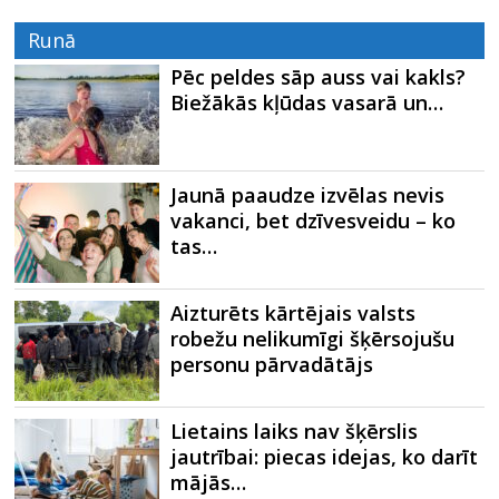
Runā
Pēc peldes sāp auss vai kakls?
Biežākās kļūdas vasarā un…
Jaunā paaudze izvēlas nevis
vakanci, bet dzīvesveidu – ko
tas…
Aizturēts kārtējais valsts
robežu nelikumīgi šķērsojušu
personu pārvadātājs
Lietains laiks nav šķērslis
jautrībai: piecas idejas, ko darīt
mājās…