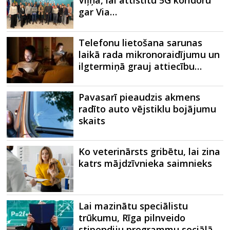
gar Via…
Telefonu lietošana sarunas
laikā rada mikronoraidījumu un
ilgtermiņā grauj attiecību…
Pavasarī pieaudzis akmens
radīto auto vējstiklu bojājumu
skaits
Ko veterinārsts gribētu, lai zina
katrs mājdzīvnieka saimnieks
Lai mazinātu speciālistu
trūkumu, Rīga pilnveido
stipendiju programmu sociālā