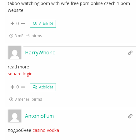
taboo watching porn with wife free porn online czech 1 porn
website
0
Atbildēt
3 mēneši pirms
HarryWhono
read more
square login
0
Atbildēt
3 mēneši pirms
AntonioFum
подробнее
casino vodka