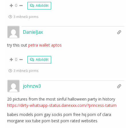
0
Atbildēt
3 mēneši pirms
DanielJax
try this out
petra wallet aptos
0
Atbildēt
3 mēneši pirms
johnzw3
20 pictures from the most sinful halloween party in history
https://dirty-whatsapp-status.danexxx.com/?princess-tatum
babes models porn gay socks porn free hq porn of clara
morgane xxx tube porn best porn rated websites