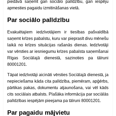
piedāvā saņemt gan sociālo palīdzību, gan iespēju
apmesties pagaidu izmitināšanas vietā.
Par sociālo palīdzību
Evakuētajiem iedzīvotājiem ir tiesības pašvaldībā
saņemt krīzes pabalstu, kuru var pieprasīt divu mēnešu
laikā no krīzes situācijas rašanās dienas. Iedzīvotāji
var vērsties ar iesniegumu krīzes pabalsta saņemšanai
Rīgas Sociālajā dienestā, sazinoties pa tālruni
80001201.
Tāpat iedzīvotāji aicināti vērsties Sociālajā dienestā, ja
nepieciešama kāda cita palīdzība, piemēram, apģērbs,
pārtikas pakas, dokumentu atjaunošana, vai vēl kāds
cits sociālais atbalsts. Plašāka informācija par sociālās
palīdzības iespējām pieejama pa tālruni 80001201.
Par pagaidu mājvietu