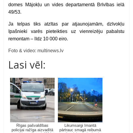
domes Mājokļu un vides departamentā Brīvības ielā
49/53.
Ja telpas tiks atzītas par atjaunojamām, dzīvokļu
īpašnieki varēs pieteikties uz vienreizēju pabalstu
remontam – līdz 10 000 eiro.
Foto & video: multinews.lv
Lasi vēl:
Rīgas pašvaldības
Likumsargi Imantā
policijai ražīga aizvadītā
pārtrauc smagā reibumā