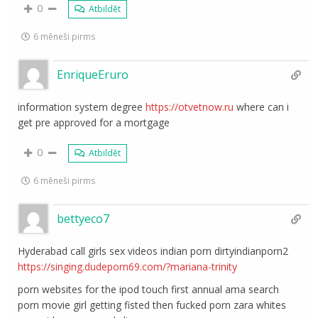
0
Atbildēt
6 mēneši pirms
EnriqueEruro
information system degree
https://otvetnow.ru
where can i
get pre approved for a mortgage
0
Atbildēt
6 mēneši pirms
bettyeco7
Hyderabad call girls sex videos indian porn dirtyindianporn2
https://singing.dudeporn69.com/?mariana-trinity
porn websites for the ipod touch first annual ama search
porn movie girl getting fisted then fucked porn zara whites