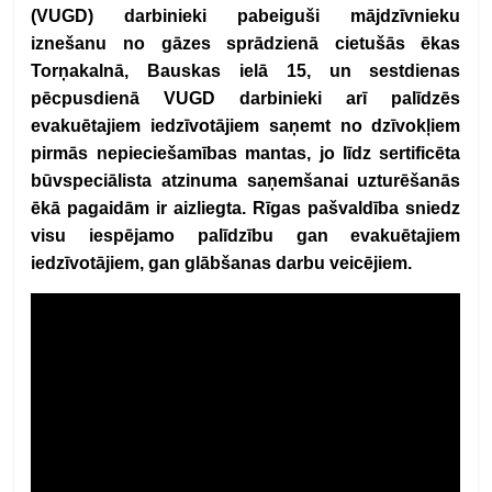
(VUGD) darbinieki pabeiguši mājdzīvnieku
iznešanu no gāzes sprādzienā cietušās ēkas
Torņakalnā, Bauskas ielā 15, un sestdienas
pēcpusdienā VUGD darbinieki arī palīdzēs
evakuētajiem iedzīvotājiem saņemt no dzīvokļiem
pirmās nepieciešamības mantas, jo līdz sertificēta
būvspeciālista atzinuma saņemšanai uzturēšanās
ēkā pagaidām ir aizliegta. Rīgas pašvaldība sniedz
visu iespējamo palīdzību gan evakuētajiem
iedzīvotājiem, gan glābšanas darbu veicējiem.