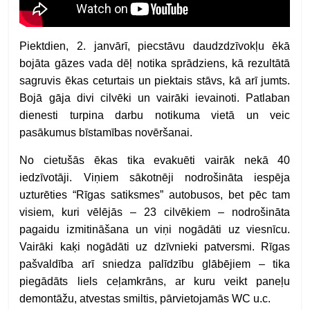
Piektdien, 2. janvārī, piecstāvu daudzdzīvokļu ēkā
bojāta gāzes vada dēļ notika sprādziens, kā rezultātā
sagruvis ēkas ceturtais un piektais stāvs, kā arī jumts.
Bojā gāja divi cilvēki un vairāki ievainoti. Patlaban
dienesti turpina darbu notikuma vietā un veic
pasākumus bīstamības novēršanai.
No cietušās ēkas tika evakuēti vairāk nekā 40
iedzīvotāji. Viņiem sākotnēji nodrošināta iespēja
uzturēties “Rīgas satiksmes” autobusos, bet pēc tam
visiem, kuri vēlējās – 23 cilvēkiem – nodrošināta
pagaidu izmitināšana un viņi nogādāti uz viesnīcu.
Vairāki kaķi nogādāti uz dzīvnieki patversmi. Rīgas
pašvaldība arī sniedza palīdzību glābējiem – tika
piegādāts liels ceļamkrāns, ar kuru veikt paneļu
demontāžu, atvestas smiltis, pārvietojamās WC u.c.