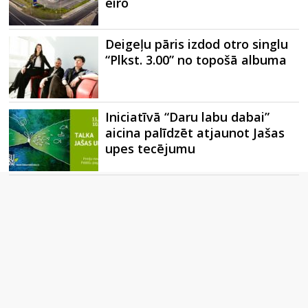
eiro
Deigeļu pāris izdod otro singlu
“Plkst. 3.00” no topošā albuma
Iniciatīvā “Daru labu dabai”
aicina palīdzēt atjaunot Jašas
upes tecējumu