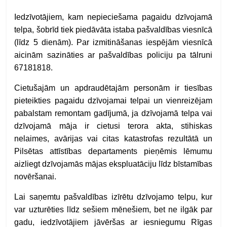
Iedzīvotājiem, kam nepieciešama pagaidu dzīvojamā
telpa, šobrīd tiek piedāvāta istaba pašvaldības viesnīcā
(līdz 5 dienām). Par izmitināšanas iespējām viesnīcā
aicinām sazināties ar pašvaldības policiju pa tālruni
67181818.
Cietušajām un apdraudētajām personām ir tiesības
pieteikties pagaidu dzīvojamai telpai un vienreizējam
pabalstam remontam gadījumā, ja dzīvojamā telpa vai
dzīvojamā māja ir cietusi terora akta, stihiskas
nelaimes, avārijas vai citas katastrofas rezultātā un
Pilsētas attīstības departaments pieņēmis lēmumu
aizliegt dzīvojamās mājas ekspluatāciju līdz bīstamības
novēršanai.
Lai saņemtu pašvaldības izīrētu dzīvojamo telpu, kur
var uzturēties līdz sešiem mēnešiem, bet ne ilgāk par
gadu, iedzīvotājiem jāvēršas ar iesniegumu Rīgas