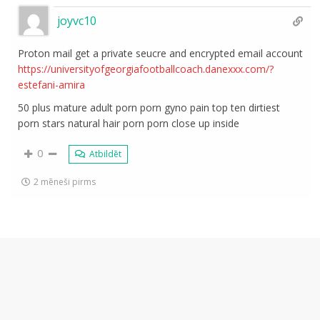
joyvc10
Proton mail get a private seucre and encrypted email account
https://universityofgeorgiafootballcoach.danexxx.com/?
estefani-amira
50 plus mature adult porn porn gyno pain top ten dirtiest
porn stars natural hair porn porn close up inside
0
Atbildēt
2 mēneši pirms