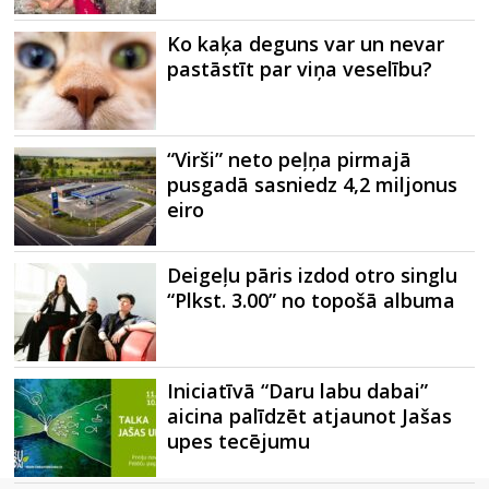
Ko kaķa deguns var un nevar
pastāstīt par viņa veselību?
“Virši” neto peļņa pirmajā
pusgadā sasniedz 4,2 miljonus
eiro
Deigeļu pāris izdod otro singlu
“Plkst. 3.00” no topošā albuma
Iniciatīvā “Daru labu dabai”
aicina palīdzēt atjaunot Jašas
upes tecējumu