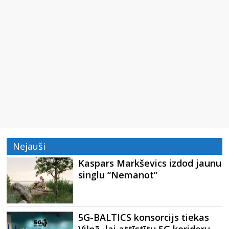
Nejauši
Kaspars Markševics izdod jaunu
singlu “Nemanot”
5G-BALTICS konsorcijs tiekas
Viļņā, lai attīstītu 5G koridoru