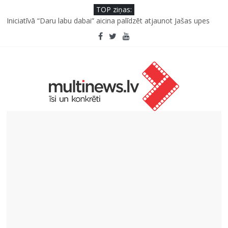
TOP ziņas:
Deigeļu pāris izdod otro singlu “Plkst. 3.00” no topošā albuma
Iniciatīvā “Daru labu dabai” aicina palīdzēt atjaunot Jašas upes
tecējumu
Pēc peldes sāp auss vai kakls? Biežākās kļūdas vasarā un kā no
tām izvairīties
Ko kaķa deguns var un nevar pastāstīt par viņa veselību?
“Virši” neto peļņa pirmajā pusgadā sasniedz 4,2 miljonus eiro