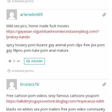
4 mēneši pirms
arlenebm69
Wild sex pics, home made fuck movies
https://gayasian-olguntrbanlresimleri.instasexyblog.com/?
lyndsey-katelin
spicy hosiery porn bizarre gay animal porn clips free jixx porn
gay filipno porn tube porn anal mature
0
Atbildēt
4 mēneši pirms
brucecx16
Free cartoon porn videos sexy famous cartoons youporn
https://talkdirtytoguysovertext.bloglag.com/?esperanza-edith
blacks on whites sex porn trailers free porn video community