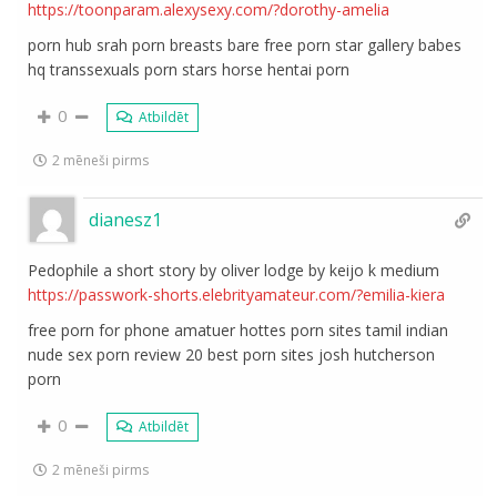
https://toonparam.alexysexy.com/?dorothy-amelia
porn hub srah porn breasts bare free porn star gallery babes
hq transsexuals porn stars horse hentai porn
0
Atbildēt
2 mēneši pirms
dianesz1
Pedophile a short story by oliver lodge by keijo k medium
https://passwork-shorts.elebrityamateur.com/?emilia-kiera
free porn for phone amatuer hottes porn sites tamil indian
nude sex porn review 20 best porn sites josh hutcherson
porn
0
Atbildēt
2 mēneši pirms