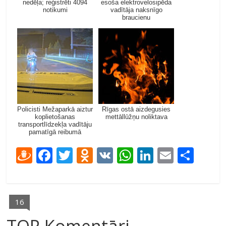
nedēļa; reģistrēti 4094
esoša elektrovelosipēda
notikumi
vadītāja naksnīgo
braucienu
Policisti Mežaparkā aiztur
Rīgas ostā aizdegusies
koplietošanas
mettāllūžņu noliktava
transportlīdzekļa vadītāju
pamatīgā reibumā
D
F
T
O
V
W
Li
E
S
ra
ac
w
d
K
h
n
m
h
u
e
itt
n
at
k
ai
ar
gi
b
er
o
s
e
l
e
16
e
o
kl
A
dI
TOP Komentāri