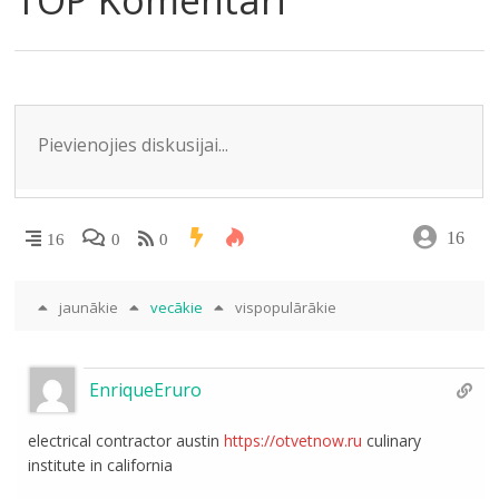
m
o
as
p
n
k
s
p
ni
ki
16
16
0
0
jaunākie
vecākie
vispopulārākie
EnriqueEruro
electrical contractor austin
https://otvetnow.ru
culinary
institute in california