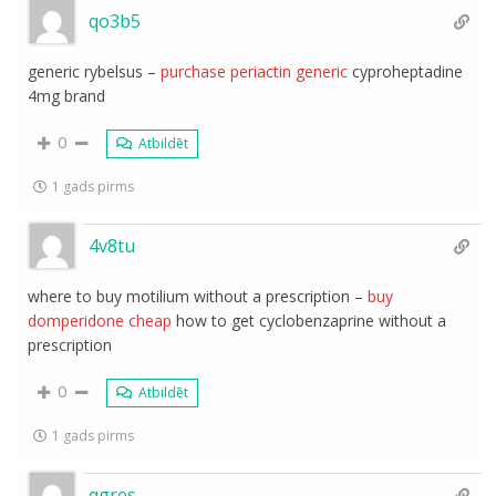
qo3b5
generic rybelsus –
purchase periactin generic
cyproheptadine
4mg brand
0
Atbildēt
1 gads pirms
4v8tu
where to buy motilium without a prescription –
buy
domperidone cheap
how to get cyclobenzaprine without a
prescription
0
Atbildēt
1 gads pirms
qgres