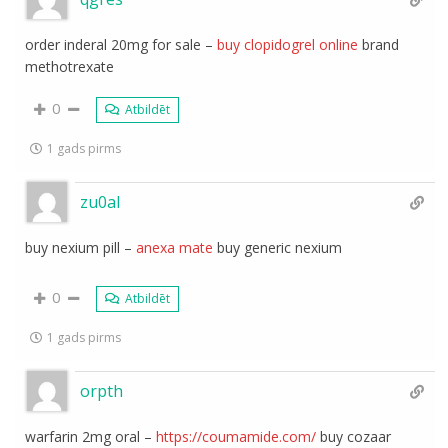
order inderal 20mg for sale –
buy clopidogrel online
brand
methotrexate
0
Atbildēt
1 gads pirms
zu0al
buy nexium pill –
anexa mate
buy generic nexium
0
Atbildēt
1 gads pirms
orpth
warfarin 2mg oral –
https://coumamide.com/
buy cozaar