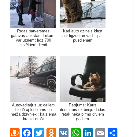
Rīgas patversmes
Kad auto dzinējs kļūst
gatavas aukstam laikam;
par ligzdu un vadi - par
var uzņemt līdz 700
pusdienām
cilvēkiem dienā
Autovadītājus uz ceļiem
Pētījums: Katrs
biedē apledojums un
desmitais uz biroju dodas
meža dzīvnieki: kā ziemā
retāk nekā pirms diviem
braukt droši
gadiem
D
F
T
O
V
W
Li
E
S