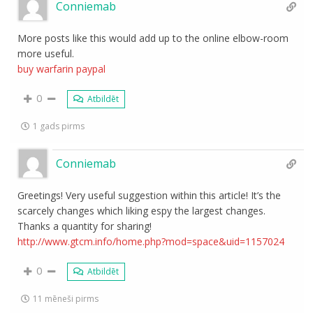
Conniemab
More posts like this would add up to the online elbow-room
more useful.
buy warfarin paypal
0
Atbildēt
1 gads pirms
Conniemab
Greetings! Very useful suggestion within this article! It’s the
scarcely changes which liking espy the largest changes.
Thanks a quantity for sharing!
http://www.gtcm.info/home.php?mod=space&uid=1157024
0
Atbildēt
11 mēneši pirms