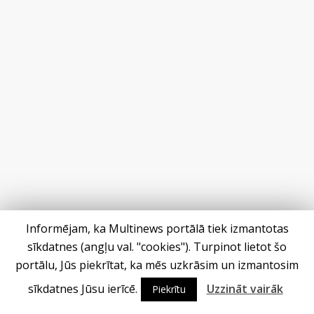
Informējam, ka Multinews portālā tiek izmantotas
Jaunākais
sīkdatnes (angļu val. "cookies"). Turpinot lietot šo
portālu, Jūs piekrītat, ka mēs uzkrāsim un izmantosim
Kā neuzkāpt uz tiem pašiem
grābekļiem: 5 iespējamās
sīkdatnes Jūsu ierīcē.
Uzzināt vairāk
Piekrītu
kļūdas biznesa…