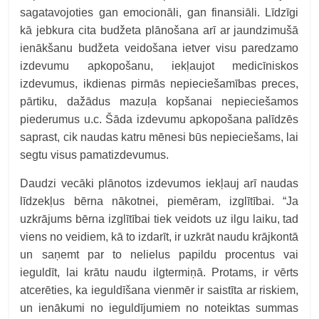
sagatavojoties gan emocionāli, gan finansiāli. Līdzīgi
kā jebkura cita budžeta plānošana arī ar jaundzimušā
ienākšanu budžeta veidošana ietver visu paredzamo
izdevumu apkopošanu, iekļaujot medicīniskos
izdevumus, ikdienas pirmās nepieciešamības preces,
pārtiku, dažādus mazuļa kopšanai nepieciešamos
piederumus u.c. Šāda izdevumu apkopošana palīdzēs
saprast, cik naudas katru mēnesi būs nepieciešams, lai
segtu visus pamatizdevumus.
Daudzi vecāki plānotos izdevumos iekļauj arī naudas
līdzekļus bērna nākotnei, piemēram, izglītībai. “Ja
uzkrājums bērna izglītībai tiek veidots uz ilgu laiku, tad
viens no veidiem, kā to izdarīt, ir uzkrāt naudu krājkontā
un saņemt par to nelielus papildu procentus vai
ieguldīt, lai krātu naudu ilgtermiņā. Protams, ir vērts
atcerēties, ka ieguldīšana vienmēr ir saistīta ar riskiem,
un ienākumi no ieguldījumiem no noteiktas summas