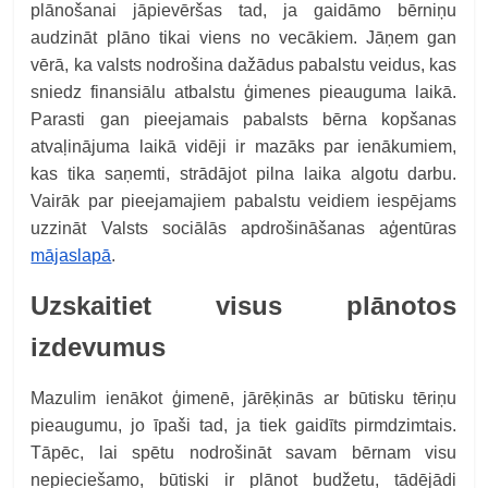
plānošanai jāpievēršas tad, ja gaidāmo bērniņu
audzināt plāno tikai viens no vecākiem. Jāņem gan
vērā, ka valsts nodrošina dažādus pabalstu veidus, kas
sniedz finansiālu atbalstu ģimenes pieauguma laikā.
Parasti gan pieejamais pabalsts bērna kopšanas
atvaļinājuma laikā vidēji ir mazāks par ienākumiem,
kas tika saņemti, strādājot pilna laika algotu darbu.
Vairāk par pieejamajiem pabalstu veidiem iespējams
uzzināt Valsts sociālās apdrošināšanas aģentūras
mājaslapā
.
Uzskaitiet visus plānotos
izdevumus
Mazulim ienākot ģimenē, jārēķinās ar būtisku tēriņu
pieaugumu, jo īpaši tad, ja tiek gaidīts pirmdzimtais.
Tāpēc, lai spētu nodrošināt savam bērnam visu
nepieciešamo, būtiski ir plānot budžetu, tādējādi