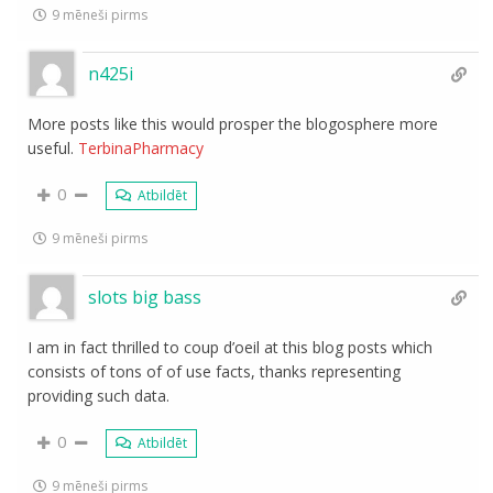
9 mēneši pirms
n425i
More posts like this would prosper the blogosphere more
useful.
TerbinaPharmacy
0
Atbildēt
9 mēneši pirms
slots big bass
I am in fact thrilled to coup d’oeil at this blog posts which
consists of tons of of use facts, thanks representing
providing such data.
0
Atbildēt
9 mēneši pirms