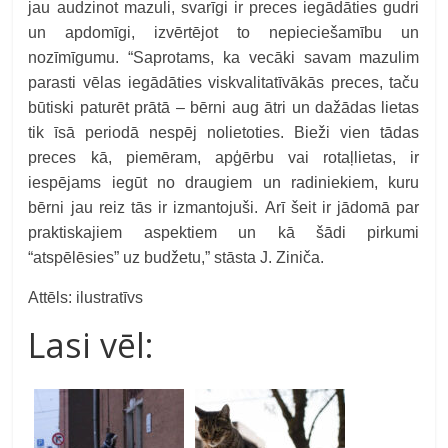
jau audzinot mazuli, svarīgi ir preces iegādāties gudri
un apdomīgi, izvērtējot to nepieciešamību un
nozīmīgumu. “Saprotams, ka vecāki savam mazulim
parasti vēlas iegādāties viskvalitatīvākās preces, taču
būtiski paturēt prātā – bērni aug ātri un dažādas lietas
tik īsā periodā nespēj nolietoties. Bieži vien tādas
preces kā, piemēram, apģērbu vai rotaļlietas, ir
iespējams iegūt no draugiem un radiniekiem, kuru
bērni jau reiz tās ir izmantojuši. Arī šeit ir jādomā par
praktiskajiem aspektiem un kā šādi pirkumi
“atspēlēsies” uz budžetu,” stāsta J. Ziniča.
Attēls: ilustratīvs
Lasi vēl: