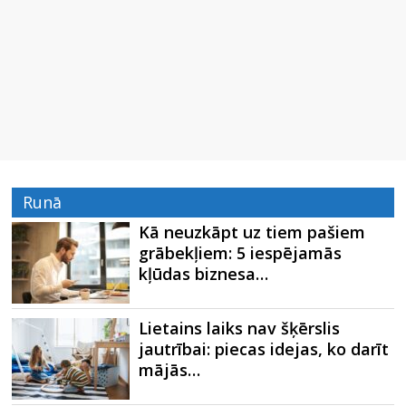
Runā
Kā neuzkāpt uz tiem pašiem
grābekļiem: 5 iespējamās
kļūdas biznesa…
Lietains laiks nav šķērslis
jautrībai: piecas idejas, ko darīt
mājās…