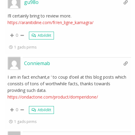
gu98o
I’ll certainly bring to review more.
https://aranitidine.com/fr/en_ligne_kamagra/
0
Atbildēt
1 gads pirms
Conniemab
I am in fact enchant‚e ‘ to coup d’oeil at this blog posts which
consists of tons of worthwhile facts, thanks towards
providing such data.
https://ondactone.com/product/domperidone/
0
Atbildēt
1 gads pirms