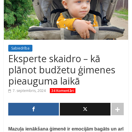
Sabiedrība
Eksperte skaidro – kā
plānot budžetu ģimenes
pieauguma laikā
7. septembris, 2024
34 Komentāri
Mazuļa ienākšana ģimenē ir emocijām bagāts un arī