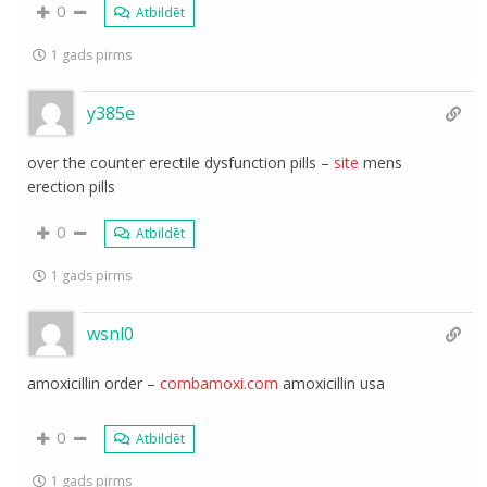
0
Atbildēt
1 gads pirms
y385e
over the counter erectile dysfunction pills –
site
mens
erection pills
0
Atbildēt
1 gads pirms
wsnl0
amoxicillin order –
combamoxi.com
amoxicillin usa
0
Atbildēt
1 gads pirms