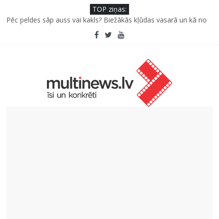
TOP ziņas:
Pūtēju orķestru svētki Rojā
Pēc peldes sāp auss vai kakls? Biežākās kļūdas vasarā un kā no
tām izvairīties
Kā neuzkāpt uz tiem pašiem grābekļiem: 5 iespējamās kļūdas
biznesa izaugsmē
Šefpavārs iesaka, kā gudri un izdevīgi izmantot kabačus no
sezonas sākuma līdz pat ziemai
5 svarīgi soļi, lai bērns skolā atgrieztos vesels un gatavs
mācībām