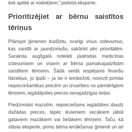
tiek aplikti ar nodokļiem,” piebilst eksperte.
Prioritizējiet ar bērnu saistītos
tēriņus
Plānojot ģimenes budžetu, svarīgi visus izdevumus,
kas saistīti ar jaundzimušo, sakārtot pēc prioritātēm.
Saraksta augšgalā noteikti jāatrodas medicīnas
izdevumiem un visiem ar bērna pamatvajadzībām
saistītiem tēriņiem. Šādā veidā iespējams finanšu
līdzekļus, jo īpaši – ja tie ir ierobežoti, novirzīt pirmās
nepieciešamības precēm un izvairīties no pārmērīgiem
tēriņiem, iegādājoties preces nevajadzīgas lietas.
Piedzimstot mazulim, nepieciešams iegādāties daudz
dažādas preces, tāpēc ikvieniem vecākiem jābūt
gataviem mazākiem vai lielākiem tēriņiem. Taču, kā
stāsta eksperte, pirms bērna ienākšanas ģimenē un arī