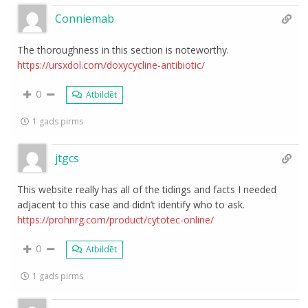
Conniemab
The thoroughness in this section is noteworthy.
https://ursxdol.com/doxycycline-antibiotic/
0
Atbildēt
1 gads pirms
jtgcs
This website really has all of the tidings and facts I needed
adjacent to this case and didn’t identify who to ask.
https://prohnrg.com/product/cytotec-online/
0
Atbildēt
1 gads pirms