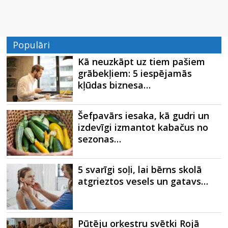
Populāri
Kā neuzkāpt uz tiem pašiem
grābekļiem: 5 iespējamās
kļūdas biznesa…
Šefpavārs iesaka, kā gudri un
izdevīgi izmantot kabačus no
sezonas…
5 svarīgi soļi, lai bērns skolā
atgrieztos vesels un gatavs…
Pūtēju orķestru svētki Rojā