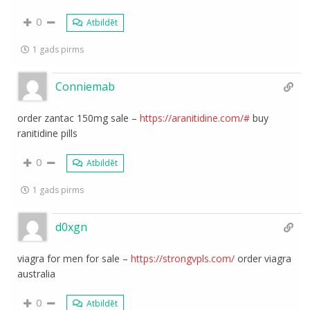
0
Atbildēt
1 gads pirms
Conniemab
order zantac 150mg sale –
https://aranitidine.com/#
buy
ranitidine pills
0
Atbildēt
1 gads pirms
d0xgn
viagra for men for sale –
https://strongvpls.com/
order viagra
australia
0
Atbildēt