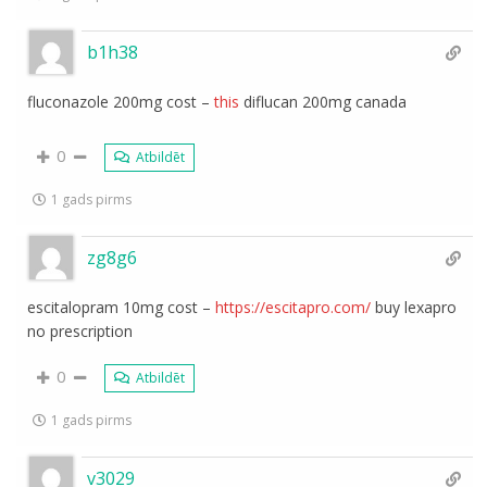
b1h38
fluconazole 200mg cost –
this
diflucan 200mg canada
0
Atbildēt
1 gads pirms
zg8g6
escitalopram 10mg cost –
https://escitapro.com/
buy lexapro
no prescription
0
Atbildēt
1 gads pirms
v3029