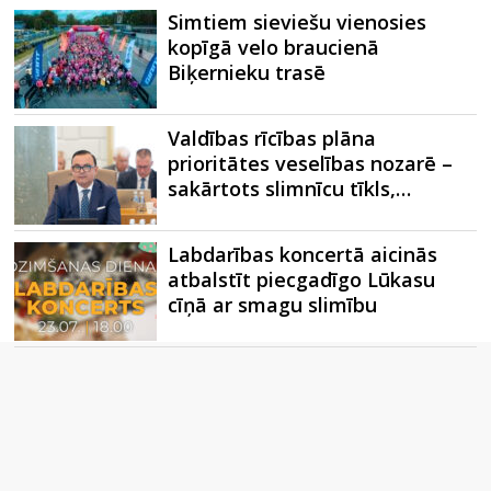
Simtiem sieviešu vienosies
kopīgā velo braucienā
Biķernieku trasē
Valdības rīcības plāna
prioritātes veselības nozarē –
sakārtots slimnīcu tīkls,…
Labdarības koncertā aicinās
atbalstīt piecgadīgo Lūkasu
cīņā ar smagu slimību