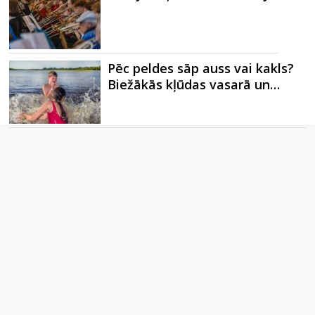
Pēc peldes sāp auss vai kakls?
Biežākās kļūdas vasarā un…