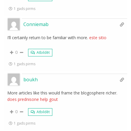
1 gads pirms
Conniemab
I’ll certainly return to be familiar with more.
este sitio
0
Atbildēt
1 gads pirms
boukh
More articles like this would frame the blogosphere richer.
does prednisone help gout
0
Atbildēt
1 gads pirms