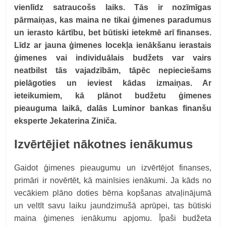
vienlīdz satraucošs laiks. Tās ir nozīmīgas
pārmaiņas, kas maina ne tikai ģimenes paradumus
un ierasto kārtību, bet būtiski ietekmē arī finanses.
Līdz ar jauna ģimenes locekļa ienākšanu ierastais
ģimenes vai individuālais budžets var vairs
neatbilst tās vajadzībām, tāpēc nepieciešams
pielāgoties un ieviest kādas izmaiņas. Ar
ieteikumiem, kā plānot budžetu ģimenes
pieauguma laikā, dalās Luminor bankas finanšu
eksperte Jekaterina Ziniča.
Izvērtējiet nākotnes ienākumus
Gaidot ģimenes pieaugumu un izvērtējot finanses,
primāri ir novērtēt, kā mainīsies ienākumi. Ja kāds no
vecākiem plāno doties bērna kopšanas atvaļinājumā
un veltīt savu laiku jaundzimušā aprūpei, tas būtiski
maina ģimenes ienākumu apjomu. Īpaši budžeta