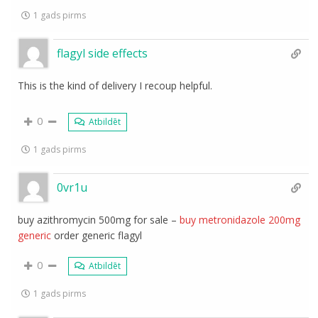
1 gads pirms
flagyl side effects
This is the kind of delivery I recoup helpful.
0
Atbildēt
1 gads pirms
0vr1u
buy azithromycin 500mg for sale –
buy metronidazole 200mg
generic
order generic flagyl
0
Atbildēt
1 gads pirms