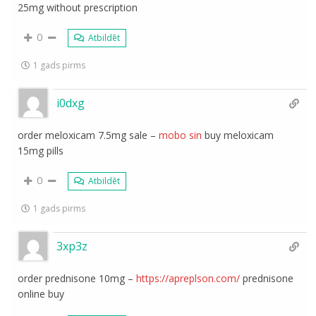
25mg without prescription
0
Atbildēt
1 gads pirms
i0dxg
order meloxicam 7.5mg sale –
mobo sin
buy meloxicam
15mg pills
0
Atbildēt
1 gads pirms
3xp3z
order prednisone 10mg –
https://apreplson.com/
prednisone
online buy