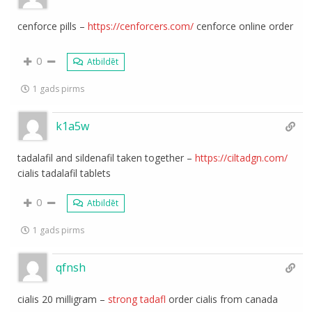
cenforce pills –
https://cenforcers.com/
cenforce online order
0
Atbildēt
1 gads pirms
k1a5w
tadalafil and sildenafil taken together –
https://ciltadgn.com/
cialis tadalafil tablets
0
Atbildēt
1 gads pirms
qfnsh
cialis 20 milligram –
strong tadafl
order cialis from canada