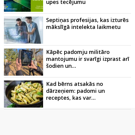
upes tecējumu
Septiņas profesijas, kas izturēs
mākslīgā intelekta laikmetu
Kāpēc padomju militāro
mantojumu ir svarīgi izprast arī
šodien un…
Kad bērns atsakās no
dārzeņiem: padomi un
receptes, kas var…