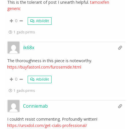
This is the tolerant of post I unearth helpful.
tamoxifen
generic
0
Atbildēt
1 gads pirms
ik68x
The thoroughness in this piece is noteworthy.
https://buyfastonl.com/furosemide.html
0
Atbildēt
1 gads pirms
Conniemab
I couldn’t resist commenting. Profoundly written!
https://ursxdol.com/get-cialis-professional/