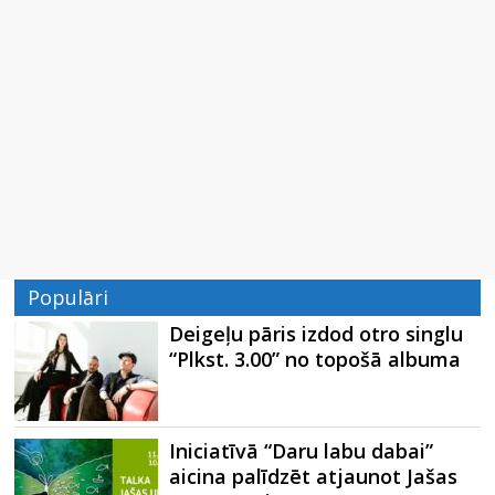
Populāri
Deigeļu pāris izdod otro singlu
“Plkst. 3.00” no topošā albuma
Iniciatīvā “Daru labu dabai”
aicina palīdzēt atjaunot Jašas