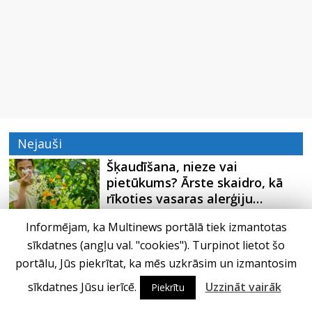
Nejauši
Šķaudīšana, nieze vai
pietūkums? Ārste skaidro, kā
rīkoties vasaras alerģiju…
Informējam, ka Multinews portālā tiek izmantotas
Edvards Strazdiņš, niekojoties
sīkdatnes (angļu val. "cookies"). Turpinot lietot šo
ar mākslīgo intelektu, rada
portālu, Jūs piekrītat, ka mēs uzkrāsim un izmantosim
jaunu dziesmu
sīkdatnes Jūsu ierīcē.
Uzzināt vairāk
Piekrītu