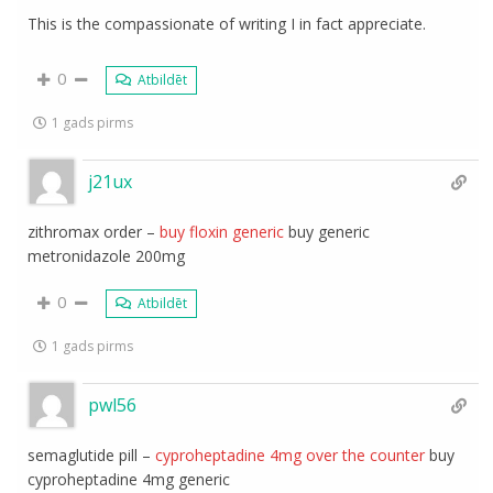
This is the compassionate of writing I in fact appreciate.
0
Atbildēt
1 gads pirms
j21ux
zithromax order –
buy floxin generic
buy generic
metronidazole 200mg
0
Atbildēt
1 gads pirms
pwl56
semaglutide pill –
cyproheptadine 4mg over the counter
buy
cyproheptadine 4mg generic