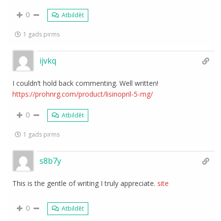
0
Atbildēt
1 gads pirms
ijvkq
I couldn’t hold back commenting. Well written!
https://prohnrg.com/product/lisinopril-5-mg/
0
Atbildēt
1 gads pirms
s8b7y
This is the gentle of writing I truly appreciate.
site
0
Atbildēt