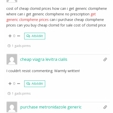
cost of cheap clomid prices how can i get generic clomiphene
where can i get generic clomiphene no prescription
get
generic clomiphene prices
can i purchase cheap clomiphene
prices can you buy cheap clomid for sale cost of clomid price
0
Atbildēt
1 gads pirms
cheap viagra levitra cialis
I couldn’t resist commenting. Warmly written!
0
Atbildēt
1 gads pirms
purchase metronidazole generic