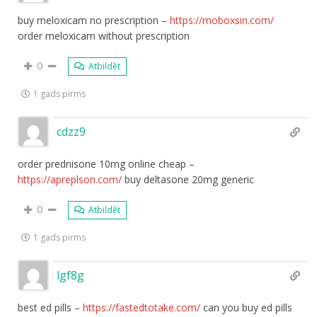
buy meloxicam no prescription –
https://moboxsin.com/
order meloxicam without prescription
0
Atbildēt
1 gads pirms
cdzz9
order prednisone 10mg online cheap –
https://apreplson.com/
buy deltasone 20mg generic
0
Atbildēt
1 gads pirms
lgf8g
best ed pills –
https://fastedtotake.com/
can you buy ed pills