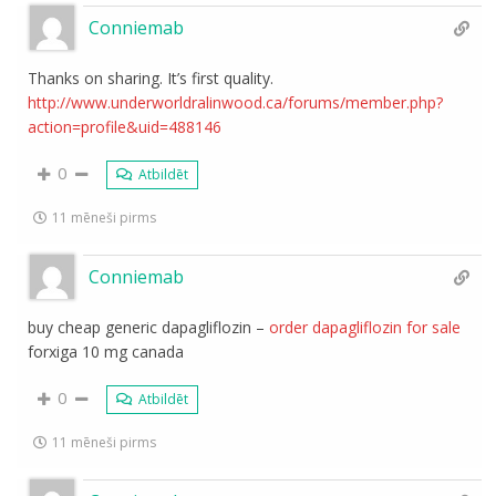
Conniemab
Thanks on sharing. It’s first quality.
http://www.underworldralinwood.ca/forums/member.php?
action=profile&uid=488146
0
Atbildēt
11 mēneši pirms
Conniemab
buy cheap generic dapagliflozin –
order dapagliflozin for sale
forxiga 10 mg canada
0
Atbildēt
11 mēneši pirms