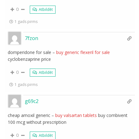
0
Atbildēt
1 gads pirms
7fzon
domperidone for sale –
buy generic flexeril for sale
cyclobenzaprine price
0
Atbildēt
1 gads pirms
g69c2
cheap amoxil generic –
buy valsartan tablets
buy combivent
100 mcg without prescription
0
Atbildēt