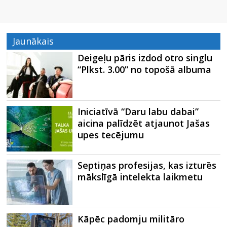
Jaunākais
Deigeļu pāris izdod otro singlu
“Plkst. 3.00” no topošā albuma
Iniciatīvā “Daru labu dabai”
aicina palīdzēt atjaunot Jašas
upes tecējumu
Septiņas profesijas, kas izturēs
mākslīgā intelekta laikmetu
Kāpēc padomju militāro