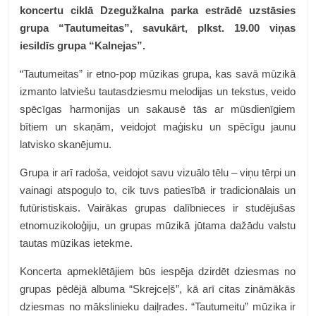
koncertu ciklā Dzegužkalna parka estrādē uzstāsies
grupa “Tautumeitas”, savukārt, plkst. 19.00 viņas
iesildīs grupa “Kalnejas”.
“Tautumeitas” ir etno-pop mūzikas grupa, kas savā mūzikā
izmanto latviešu tautasdziesmu melodijas un tekstus, veido
spēcīgas harmonijas un sakausē tās ar mūsdienīgiem
bītiem un skaņām, veidojot maģisku un spēcīgu jaunu
latvisko skanējumu.
Grupa ir arī radoša, veidojot savu vizuālo tēlu – viņu tērpi un
vainagi atspoguļo to, cik tuvs patiesībā ir tradicionālais un
futūristiskais. Vairākas grupas dalībnieces ir studējušas
etnomuzikoloģiju, un grupas mūzikā jūtama dažādu valstu
tautas mūzikas ietekme.
Koncerta apmeklētājiem būs iespēja dzirdēt dziesmas no
grupas pēdējā albuma “Skrejceļš”, kā arī citas zināmākās
dziesmas no mākslinieku daiļrades. “Tautumeitu” mūzika ir