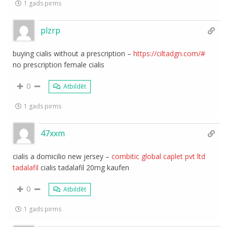
1 gads pirms
plzrp
buying cialis without a prescription –
https://ciltadgn.com/#
no prescription female cialis
0
Atbildēt
1 gads pirms
47xxm
cialis a domicilio new jersey –
combitic global caplet pvt ltd
tadalafil
cialis tadalafil 20mg kaufen
0
Atbildēt
1 gads pirms