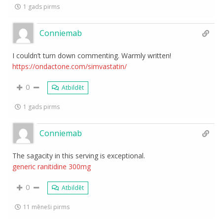
1 gads pirms
Conniemab
I couldn’t turn down commenting. Warmly written!
https://ondactone.com/simvastatin/
0
Atbildēt
1 gads pirms
Conniemab
The sagacity in this serving is exceptional.
generic ranitidine 300mg
0
Atbildēt
11 mēneši pirms