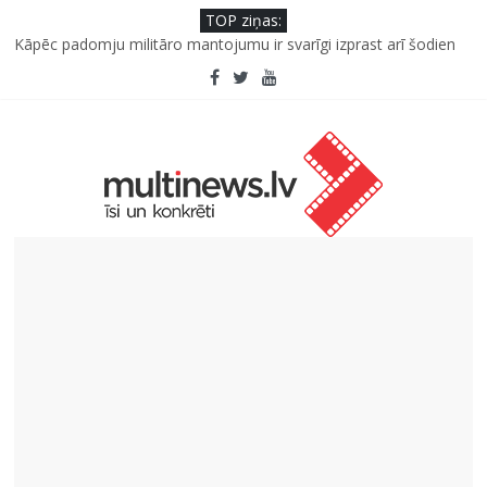
TOP ziņas:
Kāpēc padomju militāro mantojumu ir svarīgi izprast arī šodien
un kā to palīdz paveikt papildinātā realitāte
Kad bērns atsakās no dārzeņiem: padomi un receptes, kas var
palīdzēt
Deigeļu pāris izdod otro singlu “Plkst. 3.00” no topošā albuma
Iniciatīvā “Daru labu dabai” aicina palīdzēt atjaunot Jašas upes
tecējumu
Septiņas profesijas, kas izturēs mākslīgā intelekta laikmetu