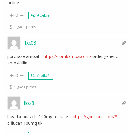
online
0
Atbildēt
1 gads pirms
1xc03
purchase amoxil –
https://combamoxi.com/
order generic
amoxicillin
0
Atbildēt
1 gads pirms
lioz8
buy fluconazole 100mg for sale –
https://gpdifluca.com/#
diflucan 100mg uk