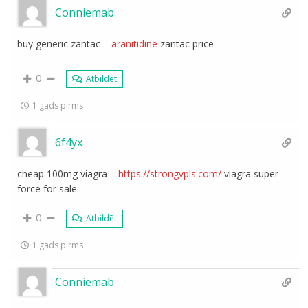
Conniemab
buy generic zantac –
aranitidine
zantac price
0
Atbildēt
1 gads pirms
6f4yx
cheap 100mg viagra –
https://strongvpls.com/
viagra super
force for sale
0
Atbildēt
1 gads pirms
Conniemab