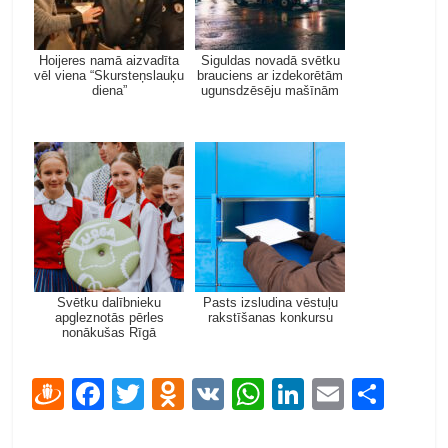
Hoijeres namā aizvadīta
Siguldas novadā svētku
vēl viena “Skursteņslauķu
brauciens ar izdekorētām
diena”
ugunsdzēsēju mašīnām
Svētku dalībnieku
Pasts izsludina vēstuļu
apgleznotās pērles
rakstīšanas konkursu
nonākušas Rīgā
D
F
T
O
V
W
Li
E
S
ra
ac
w
d
K
h
n
m
h