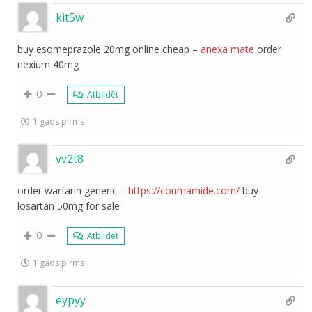
kit5w
buy esomeprazole 20mg online cheap –
anexa mate
order
nexium 40mg
0
Atbildēt
1 gads pirms
vv2t8
order warfarin generic –
https://coumamide.com/
buy
losartan 50mg for sale
0
Atbildēt
1 gads pirms
eypyy