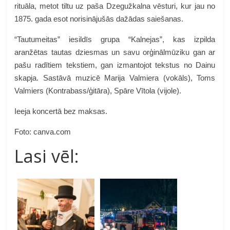
rituāla, metot tiltu uz paša Dzegužkalna vēsturi, kur jau no
1875. gada esot norisinājušās dažādas saiešanas.
“Tautumeitas” iesildīs grupa “Kalnejas”, kas izpilda
aranžētas tautas dziesmas un savu orģinālmūziku gan ar
pašu radītiem tekstiem, gan izmantojot tekstus no Dainu
skapja. Sastāvā muzicē Marija Valmiera (vokāls), Toms
Valmiers (Kontrabass/ģitāra), Spāre Vītola (vijole).
Ieeja koncertā bez maksas.
Foto: canva.com
Lasi vēl: