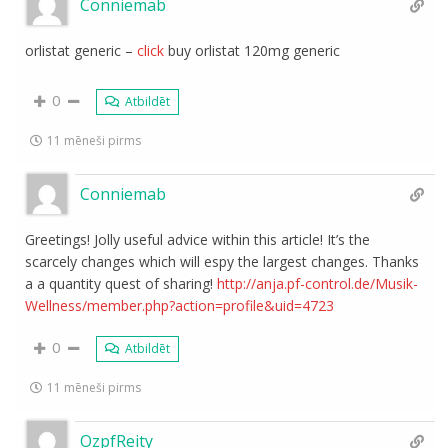
Conniemab
orlistat generic –
click
buy orlistat 120mg generic
0
Atbildēt
11 mēneši pirms
Conniemab
Greetings! Jolly useful advice within this article! It’s the
scarcely changes which will espy the largest changes. Thanks
a a quantity quest of sharing!
http://anja.pf-control.de/Musik-
Wellness/member.php?action=profile&uid=4723
0
Atbildēt
11 mēneši pirms
OzpfReity