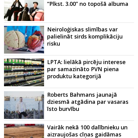
“Plkst. 3.00” no topošā albuma
Neiroloģiskas slimības var
palielināt sirds komplikāciju
risku
LPTA: lielākā pircēju interese
par samazināto PVN piena
produktu kategorijā
Roberts Bahmans jaunajā
dziesmā atgādina par vasaras
īsto burvību
Vairāk nekā 100 dalībnieku un
aizraujošas cīņas gaidāmas