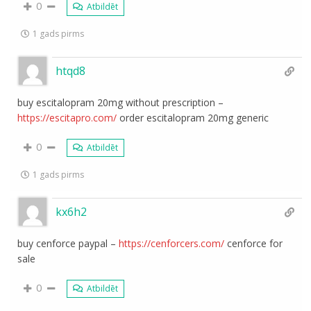
0
Atbildēt
1 gads pirms
htqd8
buy escitalopram 20mg without prescription –
https://escitapro.com/
order escitalopram 20mg generic
0
Atbildēt
1 gads pirms
kx6h2
buy cenforce paypal –
https://cenforcers.com/
cenforce for
sale
0
Atbildēt