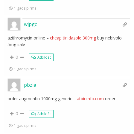
1 gads pirms
wjpgc
azithromycin online –
cheap tinidazole 300mg
buy nebivolol
5mg sale
0
Atbildēt
1 gads pirms
pbzia
order augmentin 1000mg generic –
atbioinfo.com
order
0
Atbildēt
1 gads pirms